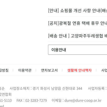
[안내] 쇼핑몰 개선 사항 안내(배
[공지]광복절 연휴 택배 휴무 안
[배송 안내 ] 고양파주두레생협 
이용안내
급방침
이용약관
연차보고서
생활재 안내책자
사
홍순
사업장소재지 : 경기 화성시 남양읍 신현대로 344
사업자등록 : 1
합연합회
61-5110
FAX : 02-3283-7279
이메일 :
dure@dure-coop.or.kr
ed.