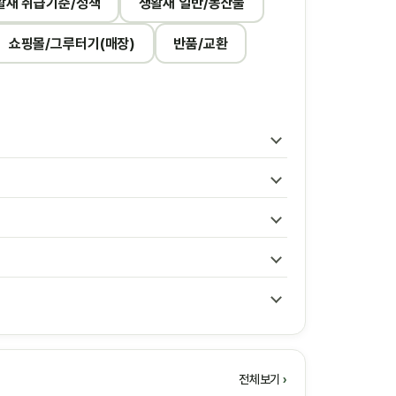
활재 취급기준/정책
생활재 일반/농산물
쇼핑몰/그루터기(매장)
반품/교환
전체보기