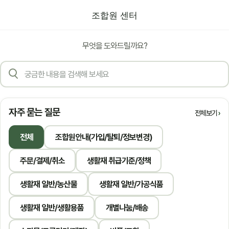
조합원 센터
무엇을 도와드릴까요?
자주 묻는 질문
전체보기
전체
조합원안내(가입/탈퇴/정보변경)
주문/결제/취소
생활재 취급기준/정책
생활재 일반/농산물
생활재 일반/가공식품
생활재 일반/생활용품
개별나눔/배송