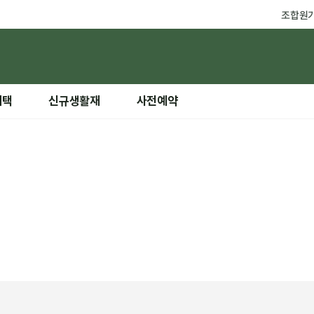
조합원
혜택
신규생활재
사전예약