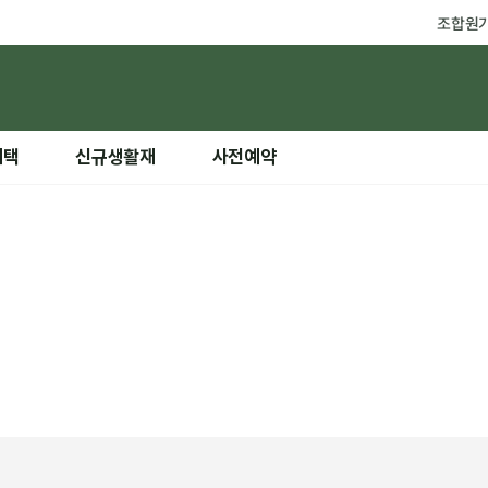
조합원
혜택
신규생활재
사전예약