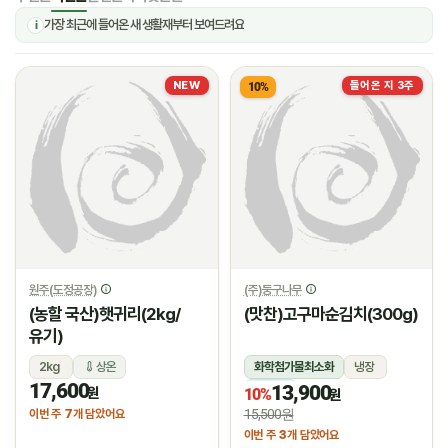
가장 최근에 들어온 새 생활재부터 보여드려요
i
NEW
들어온 지 3주
10%
원주(도정공장)
(주)둥구나무
(농할 국산)햇귀리(2kg/
(맛찬)고구마순김치(300g)
유기)
2kg
상온
화학첨가물최소화
냉장
17,600
13,900
냉장
원
10%
원
7
15,500원
이번 주
개 담았어요
3
이번 주
개 담았어요