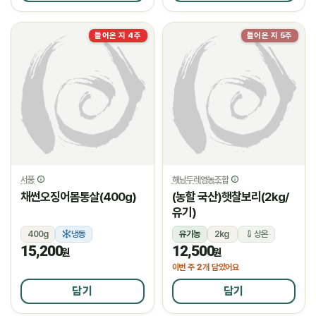
들어온 지 4주
들어온 지 5주
서풍
해남두레영농조합
채썬오징어몸통살(400g)
(농할 국산)햇찰보리(2kg/
유기)
400g
냉동
유기농
2kg
상온
15,200
12,500
원
원
2
이번 주
개 담았어요
담기
담기