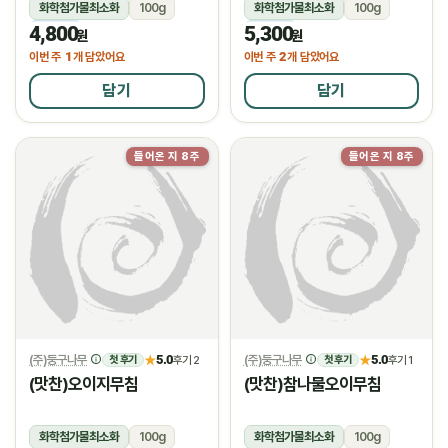
화학첨가물최소화
100g
화학첨가물최소화
100g
4,800
5,300
냉장
냉장
원
원
1
2
이번 주
개 담았어요
이번 주
개 담았어요
담기
담기
들어온 지 8주
들어온 지 8주
(주)둥구나무
5.0
(주)둥구나무
5.0
★
후기 2
★
후기 1
첫 후기
첫 후기
(맛찬)오이지무침
(맛찬)참나물오이무침
화학첨가물최소화
100g
화학첨가물최소화
100g