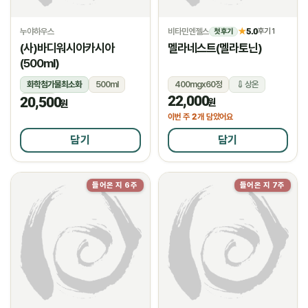
누야하우스
비타민엔젤스
5.0
★
후기 1
첫 후기
(사)바디워시아카시아
멜라네스트(멜라토닌)
(500ml)
화학첨가물최소화
500ml
400mgx60정
상온
22,000
20,500
상온
원
원
2
이번 주
개 담았어요
담기
담기
들어온 지 6주
들어온 지 7주