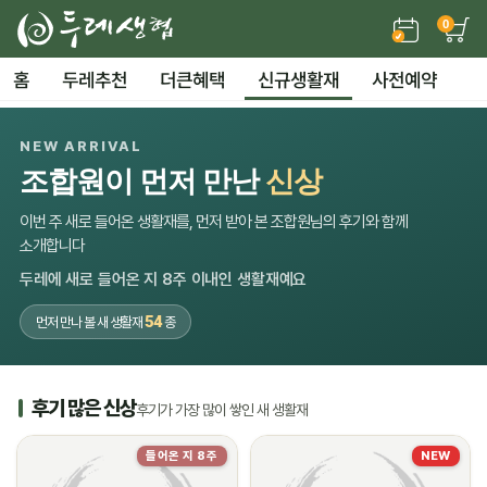
0
홈
두레추천
더큰혜택
신규생활재
사전예약
NEW ARRIVAL
조합원이 먼저 만난
신상
이번 주 새로 들어온 생활재를, 먼저 받아 본 조합원님의 후기와 함께
소개합니다
두레에 새로 들어온 지 8주 이내인 생활재예요
54
먼저 만나 볼 새 생활재
종
후기 많은 신상
후기가 가장 많이 쌓인 새 생활재
들어온 지 8주
NEW