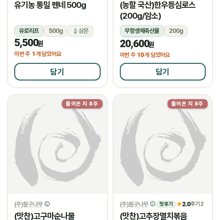
유기농 통밀 펜네 500g
(농할 국산)한우등심로스
(200g/암소)
유로리프
500g
상온
무항생제축산물
200g
5,500
20,600
냉장
원
원
1
이번 주
개 담았어요
10
이번 주
개 담았어요
담기
담기
들어온 지 8주
들어온 지 8주
(주)둥구나무
(주)둥구나무
2.0
★
후기 2
첫 후기
(맛찬)고구마순나물
(맛찬)고추장멸치볶음