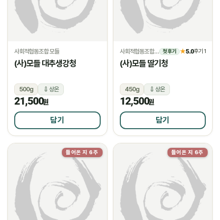
사회적협동조합 모들
사회적협동조합 모들
5.0
★
후기 1
첫 후기
(사)모들 대추생강청
(사)모들 딸기청
500g
상온
450g
상온
21,500
12,500
원
원
담기
담기
들어온 지 6주
들어온 지 6주