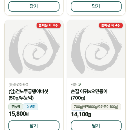
담기
담기
들어온 지 4주
들어온 지 4주
(농)용인친환경
서풍
(임)건노루궁뎅이버섯
손질 아귀&오만둥이
(50g/무농약)
(700g)
무농약
냉장
700g(아귀600g/오만둥이100g)
15,800
14,100
냉동
원
원
담기
담기