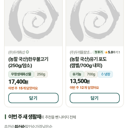
(주)두레축산
(주)두레올팜넷
5.0
★
후기 1
첫 후기
(농할 국산)한우불고기
(농할 국산)유기 포도
(250g/암소)
(캠벨/700g 내외)
무항생제축산물
250g
유기농
700g
냉장
13,500
17,400
냉장
원
원
12
이번 주
개 담았어요
15
이번 주
개 담았어요
담기
담기
이번 주 새 생활재
위 추천을 뺀 나머지 전체
추천순
최신순
할인순
가격낮은순