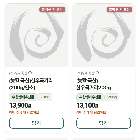
들어온 지 6주
들어온 지 6주
(주)두레축산
(주)두레축산
(농할 국산)한우국거리
(농할 국산)
(200g/암소)
한우국거리200g
무항생제축산물
200g
무항생제수산물
200g
13,900
13,100
냉장
냉장
원
원
5
1
이번 주
개 담았어요
이번 주
개 담았어요
담기
담기