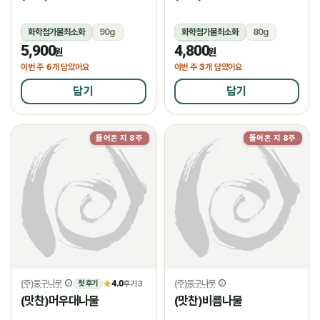
화학첨가물최소화
90g
화학첨가물최소화
80g
5,900
4,800
냉장
냉장
원
원
6
3
이번 주
개 담았어요
이번 주
개 담았어요
담기
담기
들어온 지 8주
들어온 지 8주
(주)둥구나무
4.0
(주)둥구나무
★
후기 3
첫 후기
(맛찬)머우대나물
(맛찬)비름나물