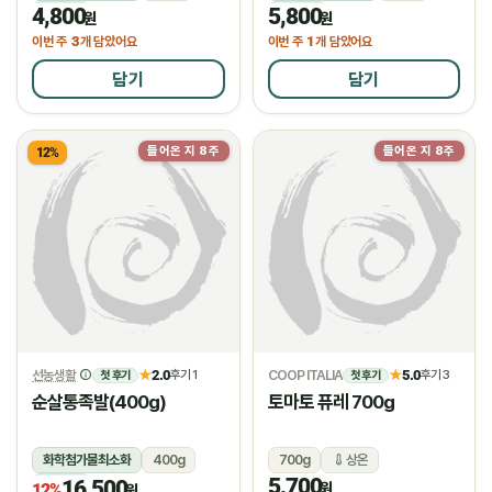
4,800
5,800
냉장
냉장
원
원
3
1
이번 주
개 담았어요
이번 주
개 담았어요
담기
담기
들어온 지 8주
들어온 지 8주
12%
물량소진
선농생활
2.0
COOP ITALIA
5.0
★
후기 1
★
후기 3
첫 후기
첫 후기
순살통족발(400g)
토마토 퓨레 700g
화학첨가물최소화
400g
700g
상온
5,700
16,500
냉장
원
12%
원