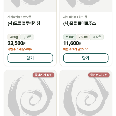
사회적협동조합 모들
사회적협동조합 모들
(사)모들 블루베리청
(사)모들 토마토주스
450g
상온
무농약
750ml
상온
23,500
11,600
원
원
1
1
이번 주
개 담았어요
이번 주
개 담았어요
담기
담기
들어온 지 6주
들어온 지 6주