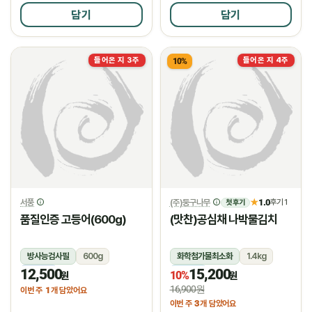
담기
담기
들어온 지 3주
들어온 지 4주
10%
서풍
(주)둥구나무
1.0
★
후기 1
첫 후기
품질인증 고등어(600g)
(맛찬)공심채 나박물김치
방사능검사필
600g
화학첨가물최소화
1.4kg
12,500
15,200
냉동
냉장
10%
원
원
16,900원
1
이번 주
개 담았어요
3
이번 주
개 담았어요