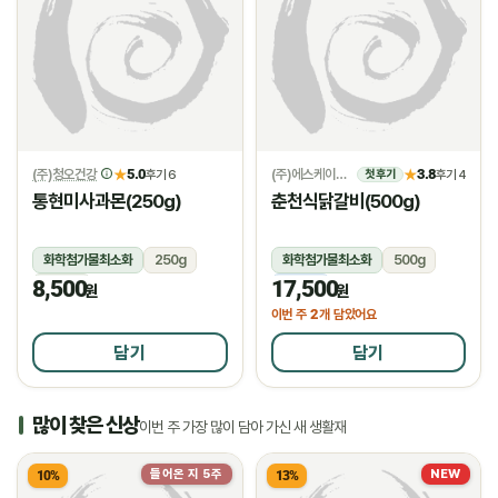
(주)청오건강
5.0
(주)에스케이위드
3.8
★
후기 6
★
후기 4
첫 후기
통현미사과몬(250g)
춘천식닭갈비(500g)
화학첨가물최소화
250g
화학첨가물최소화
500g
8,500
17,500
상온
냉동
원
원
2
이번 주
개 담았어요
담기
담기
많이 찾은 신상
이번 주 가장 많이 담아 가신 새 생활재
들어온 지 5주
NEW
10%
13%