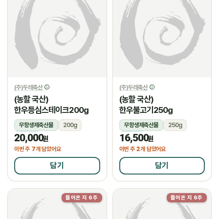
(주)두레축산
(주)두레축산
(농할 국산)
(농할 국산)
한우등심스테이크200g
한우불고기250g
무항생제축산물
200g
무항생제축산물
250g
20,000
16,500
냉장
냉장
원
원
7
2
이번 주
개 담았어요
이번 주
개 담았어요
담기
담기
들어온 지 6주
들어온 지 6주