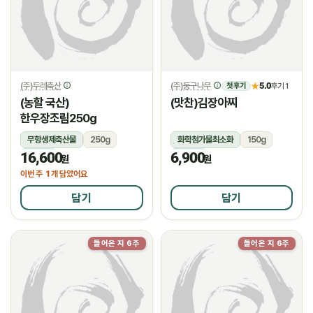
(주)두레축산
(주)둥구나무
5.0
★
후기 1
첫 후기
(농할 국산)
(맛찬)김장아찌
한우장조림250g
무항생제축산물
250g
화학첨가물최소화
150g
16,600
6,900
냉장
냉장
원
원
1
이번 주
개 담았어요
담기
담기
들어온 지 6주
들어온 지 6주