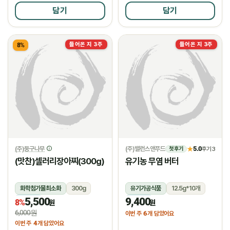
담기
담기
들어온 지 3주
들어온 지 3주
8%
(주)둥구나무
(주)밸런스앤푸드
5.0
★
후기 3
첫 후기
(맛찬)셀러리장아찌(300g)
유기농 무염 버터
화학첨가물최소화
300g
유기가공식품
12.5g*10개
5,500
9,400
냉장
냉장
8%
원
원
6,000원
6
이번 주
개 담았어요
4
이번 주
개 담았어요