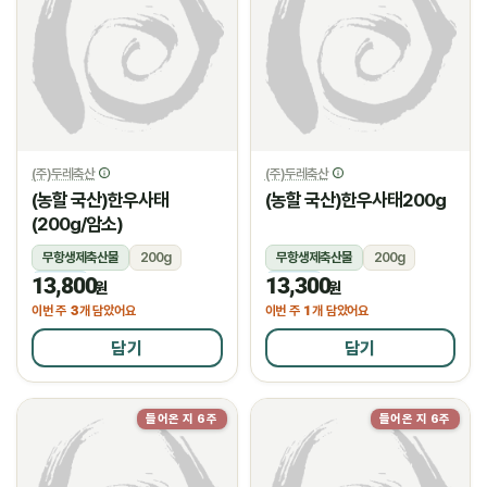
(주)두레축산
(주)두레축산
(농할 국산)한우사태
(농할 국산)한우사태200g
(200g/암소)
무항생제축산물
200g
무항생제축산물
200g
13,800
13,300
냉장
냉장
원
원
3
1
이번 주
개 담았어요
이번 주
개 담았어요
담기
담기
들어온 지 6주
들어온 지 6주