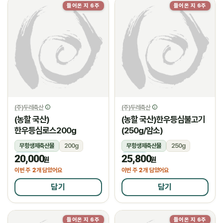
들어온 지 6주
들어온 지 6주
(주)두레축산
(주)두레축산
(농할 국산)
(농할 국산)한우등심불고기
한우등심로스200g
(250g/암소)
무항생제축산물
200g
무항생제축산물
250g
20,000
25,800
냉장
냉장
원
원
2
2
이번 주
개 담았어요
이번 주
개 담았어요
담기
담기
들어온 지 6주
들어온 지 6주