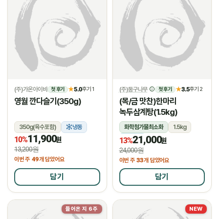
(주)가온아이비
5.0
(주)둥구나무
3.5
★
후기 1
★
후기 2
첫 후기
첫 후기
영월 깐다슬기(350g)
(목/금 맛찬)한마리
녹두삼계탕(1.5kg)
350g(육수포함)
냉동
화학첨가물최소화
1.5kg
11,900
21,000
10%
냉장
원
13%
원
13,200원
24,000원
49
이번 주
개 담았어요
33
이번 주
개 담았어요
담기
담기
들어온 지 6주
NEW