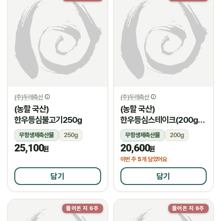
(주)두레축산
(주)두레축산
(농할 국산)
(농할 국산)
한우등심불고기250g
한우등심스테이크(200g/
암소)
무항생제축산물
250g
무항생제축산물
200g
25,100
20,600
냉장
냉장
원
원
5
이번 주
개 담았어요
담기
담기
들어온 지 6주
들어온 지 6주