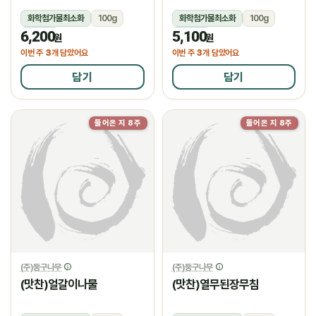
화학첨가물최소화
100g
화학첨가물최소화
100g
6,200
5,100
냉장
냉장
원
원
3
3
이번 주
개 담았어요
이번 주
개 담았어요
담기
담기
들어온 지 8주
들어온 지 8주
(주)둥구나무
(주)둥구나무
(맛찬)얼갈이나물
(맛찬)열무된장무침