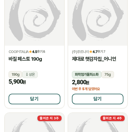
COOP ITALIA
4.5
(주)푸르나이
4.7
★
후기 8
★
후기 7
바질 페스토 190g
제대로 햇감자칩_어니언
190g
상온
화학첨가물최소화
75g
5,900
2,800
상온
원
원
5
이번 주
개 담았어요
담기
담기
들어온 지 3주
들어온 지 4주