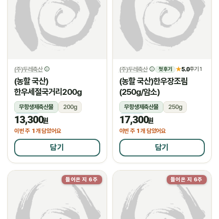
(주)두레축산
(주)두레축산
5.0
★
후기 1
첫 후기
(농할 국산)
(농할 국산)한우장조림
한우세절국거리200g
(250g/암소)
무항생제축산물
200g
무항생제축산물
250g
13,300
17,300
냉장
냉장
원
원
1
1
이번 주
개 담았어요
이번 주
개 담았어요
담기
담기
들어온 지 6주
들어온 지 6주