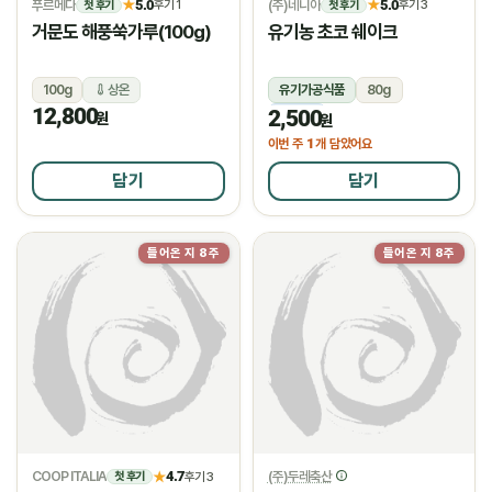
푸르메다
5.0
(주)네니아
5.0
★
후기 1
★
후기 3
첫 후기
첫 후기
거문도 해풍쑥가루(100g)
유기농 초코 쉐이크
100g
상온
유기가공식품
80g
12,800
2,500
냉동
원
원
1
이번 주
개 담았어요
담기
담기
들어온 지 8주
들어온 지 8주
COOP ITALIA
4.7
(주)두레축산
★
후기 3
첫 후기