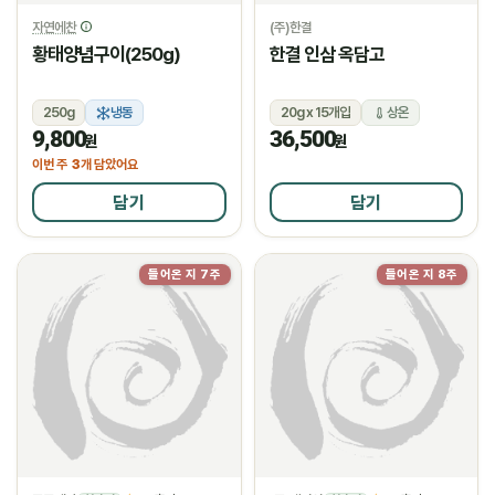
자연에찬
(주)한결
황태양념구이(250g)
한결 인삼 옥담고
250g
냉동
20g x 15개입
상온
9,800
36,500
원
원
3
이번 주
개 담았어요
담기
담기
들어온 지 7주
들어온 지 8주