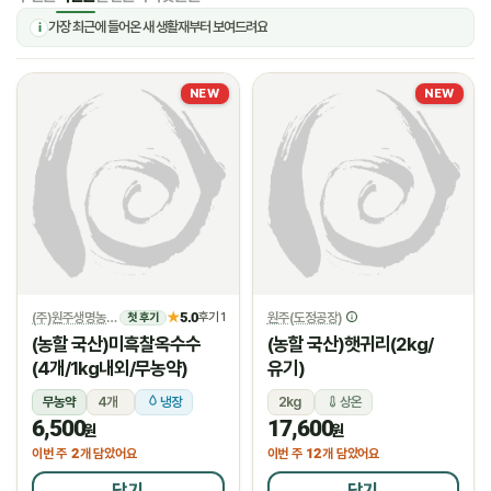
가장 최근에 들어온 새 생활재부터 보여드려요
i
NEW
NEW
(주)원주생명농업
5.0
원주(도정공장)
★
후기 1
첫 후기
(농할 국산)미흑찰옥수수
(농할 국산)햇귀리(2kg/
(4개/1kg내외/무농약)
유기)
무농약
4개
냉장
2kg
상온
6,500
17,600
원
원
2
12
이번 주
개 담았어요
이번 주
개 담았어요
담기
담기