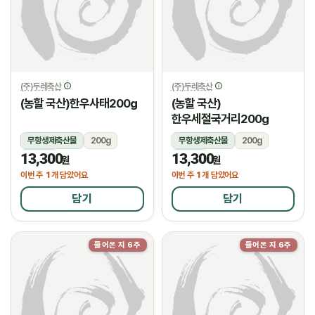
(주)두레축산
(주)두레축산
(농할 국산)한우사태200g
(농할 국산)
한우세절국거리200g
무항생제축산물
200g
무항생제축산물
200g
13,300
13,300
냉장
냉장
원
원
1
1
이번 주
개 담았어요
이번 주
개 담았어요
담기
담기
들어온 지 6주
들어온 지 6주