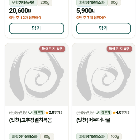
무항생제축산물
200g
화학첨가물최소화
90g
20,600
5,900
냉장
냉장
원
원
12
7
이번 주
개 담았어요
이번 주
개 담았어요
담기
담기
들어온 지 8주
들어온 지 8주
(주)둥구나무
2.0
(주)둥구나무
4.0
★
후기 2
★
후기 3
첫 후기
첫 후기
(맛찬)고추장멸치볶음
(맛찬)머우대나물
화학첨가물최소화
80g
화학첨가물최소화
100g