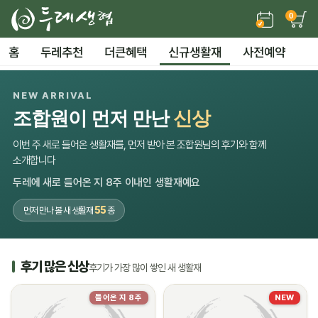
0
홈
두레추천
더큰혜택
신규생활재
사전예약
NEW ARRIVAL
조합원이 먼저 만난
신상
이번 주 새로 들어온 생활재를, 먼저 받아 본 조합원님의 후기와 함께
소개합니다
두레에 새로 들어온 지 8주 이내인 생활재예요
55
먼저 만나 볼 새 생활재
종
후기 많은 신상
후기가 가장 많이 쌓인 새 생활재
들어온 지 8주
NEW