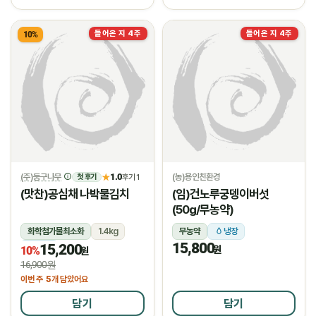
들어온 지 4주
들어온 지 4주
10%
(주)둥구나무
1.0
(농)용인친환경
★
후기 1
첫 후기
(맛찬)공심채 나박물김치
(임)건노루궁뎅이버섯
(50g/무농약)
화학첨가물최소화
1.4kg
무농약
냉장
15,800
15,200
냉장
원
10%
원
16,900원
5
이번 주
개 담았어요
담기
담기