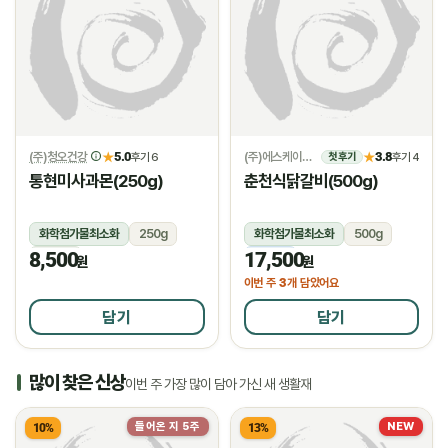
(주)청오건강
5.0
(주)에스케이위드
3.8
★
후기 6
★
후기 4
첫 후기
통현미사과몬(250g)
춘천식닭갈비(500g)
화학첨가물최소화
250g
화학첨가물최소화
500g
8,500
17,500
상온
냉동
원
원
3
이번 주
개 담았어요
담기
담기
많이 찾은 신상
이번 주 가장 많이 담아 가신 새 생활재
들어온 지 5주
NEW
10%
13%