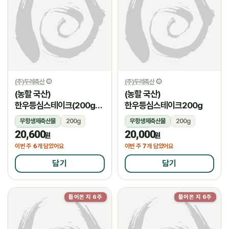
(주)두레축산
(주)두레축산
(농할 국산)
(농할 국산)
한우등심스테이크(200g/
한우등심스테이크200g
암소)
무항생제축산물
200g
무항생제축산물
200g
20,600
20,000
냉장
냉장
원
원
6
7
이번 주
개 담았어요
이번 주
개 담았어요
담기
담기
들어온 지 6주
들어온 지 6주