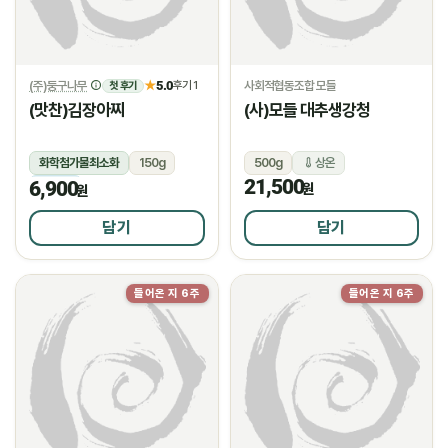
(주)둥구나무
5.0
사회적협동조합 모들
★
후기 1
첫 후기
(맛찬)김장아찌
(사)모들 대추생강청
화학첨가물최소화
150g
500g
상온
21,500
6,900
냉장
원
원
담기
담기
들어온 지 6주
들어온 지 6주