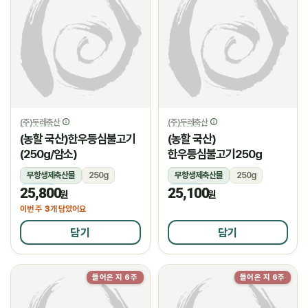
(주)두레축산
(주)두레축산
(농할 국산)한우등심불고기
(농할 국산)
(250g/암소)
한우등심불고기250g
무항생제축산물
250g
무항생제축산물
250g
25,800
25,100
냉장
냉장
원
원
3
이번 주
개 담았어요
담기
담기
들어온 지 6주
들어온 지 6주