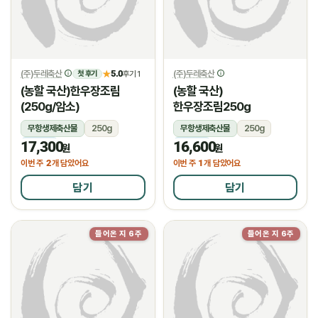
(주)두레축산
5.0
(주)두레축산
★
후기 1
첫 후기
(농할 국산)한우장조림
(농할 국산)
(250g/암소)
한우장조림250g
무항생제축산물
250g
무항생제축산물
250g
17,300
16,600
냉장
냉장
원
원
2
1
이번 주
개 담았어요
이번 주
개 담았어요
담기
담기
들어온 지 6주
들어온 지 6주