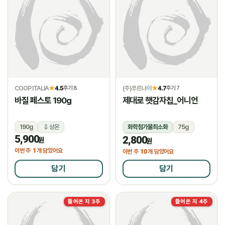
COOP ITALIA
4.5
(주)푸르나이
4.7
★
후기 8
★
후기 7
바질 페스토 190g
제대로 햇감자칩_어니언
190g
상온
화학첨가물최소화
75g
5,900
2,800
상온
원
원
1
이번 주
개 담았어요
10
이번 주
개 담았어요
담기
담기
들어온 지 3주
들어온 지 4주