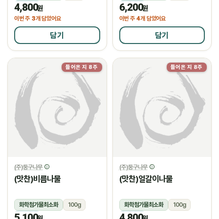
4,800
6,200
냉장
냉장
원
원
3
4
이번 주
개 담았어요
이번 주
개 담았어요
담기
담기
들어온 지 8주
들어온 지 8주
(주)둥구나무
(주)둥구나무
(맛찬)비름나물
(맛찬)얼갈이나물
화학첨가물최소화
100g
화학첨가물최소화
100g
5,100
4,800
냉장
냉장
원
원