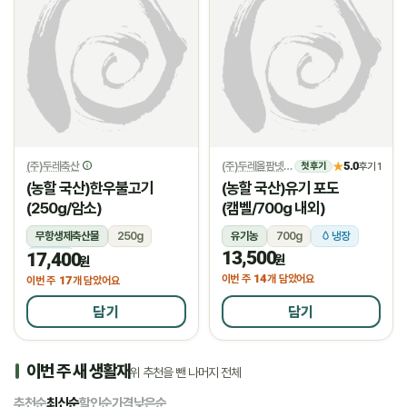
(주)두레축산
(주)두레올팜넷
5.0
★
후기 1
첫 후기
(농할 국산)한우불고기
(농할 국산)유기 포도
(250g/암소)
(캠벨/700g 내외)
무항생제축산물
250g
유기농
700g
냉장
13,500
17,400
냉장
원
원
14
이번 주
개 담았어요
17
이번 주
개 담았어요
담기
담기
이번 주 새 생활재
위 추천을 뺀 나머지 전체
추천순
최신순
할인순
가격낮은순