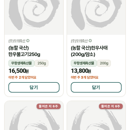
(주)두레축산
(주)두레축산
(농할 국산)
(농할 국산)한우사태
한우불고기250g
(200g/암소)
무항생제축산물
250g
무항생제축산물
200g
16,500
13,800
냉장
냉장
원
원
2
3
이번 주
개 담았어요
이번 주
개 담았어요
담기
담기
들어온 지 6주
들어온 지 6주