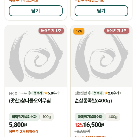
1
4
이번 주
개 담았어요
이번 주
개 담았어요
담기
담기
들어온 지 8주
들어온 지 8주
12%
(주)둥구나무
5.0
선농생활
2.0
★
후기 1
★
후기 1
첫 후기
첫 후기
(맛찬)참나물오이무침
순살통족발(400g)
화학첨가물최소화
100g
화학첨가물최소화
400g
5,800
16,500
냉장
냉장
12%
원
원
18,800원
2
이번 주
개 담았어요