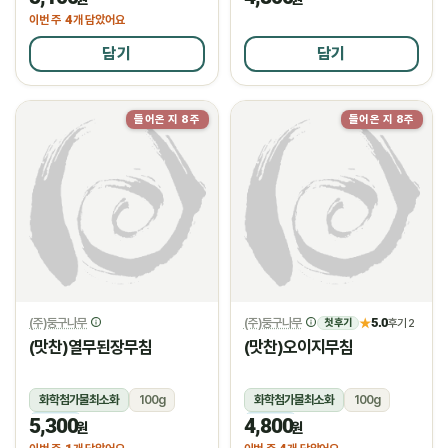
4
이번 주
개 담았어요
담기
담기
들어온 지 8주
들어온 지 8주
(주)둥구나무
(주)둥구나무
5.0
★
후기 2
첫 후기
(맛찬)열무된장무침
(맛찬)오이지무침
화학첨가물최소화
100g
화학첨가물최소화
100g
5,300
4,800
냉장
냉장
원
원