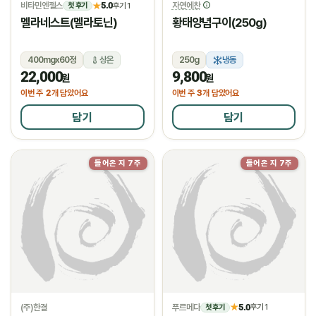
비타민엔젤스
5.0
자연에찬
★
후기 1
첫 후기
멜라네스트(멜라토닌)
황태양념구이(250g)
400mgx60정
상온
250g
냉동
22,000
9,800
원
원
2
3
이번 주
개 담았어요
이번 주
개 담았어요
담기
담기
들어온 지 7주
들어온 지 7주
(주)한결
푸르메다
5.0
★
후기 1
첫 후기