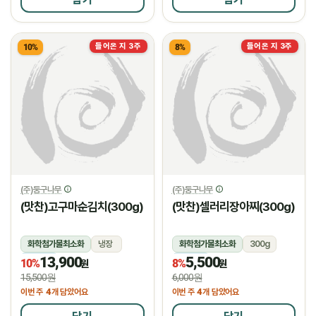
들어온 지 3주
들어온 지 3주
10%
8%
(주)둥구나무
(주)둥구나무
(맛찬)고구마순김치(300g)
(맛찬)셀러리장아찌(300g)
화학첨가물최소화
냉장
화학첨가물최소화
300g
13,900
5,500
냉장
냉장
10%
8%
원
원
15,500원
6,000원
4
4
이번 주
개 담았어요
이번 주
개 담았어요