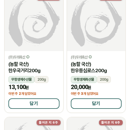
(주)두레축산
(주)두레축산
(농할 국산)
(농할 국산)
한우국거리200g
한우등심로스200g
무항생제수산물
200g
무항생제축산물
200g
13,100
20,000
냉장
냉장
원
원
2
3
이번 주
개 담았어요
이번 주
개 담았어요
담기
담기
들어온 지 6주
들어온 지 6주