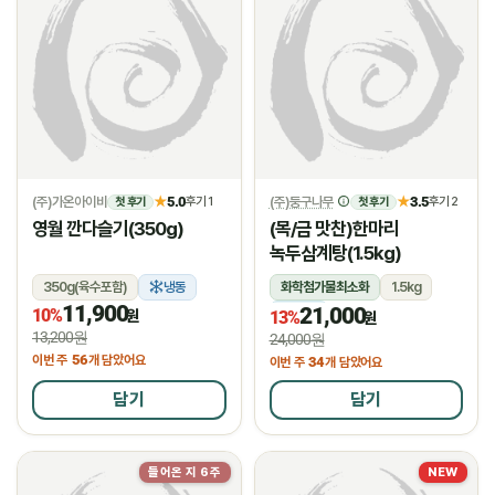
(주)가온아이비
5.0
(주)둥구나무
3.5
★
후기 1
★
후기 2
첫 후기
첫 후기
영월 깐다슬기(350g)
(목/금 맛찬)한마리
녹두삼계탕(1.5kg)
350g(육수포함)
냉동
화학첨가물최소화
1.5kg
11,900
21,000
10%
냉장
원
13%
원
13,200원
24,000원
56
이번 주
개 담았어요
34
이번 주
개 담았어요
담기
담기
들어온 지 6주
NEW