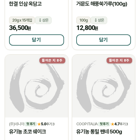
한결 인삼 옥담고
거문도 해풍쑥가루(100g)
20g x 15개입
상온
100g
상온
36,500
12,800
원
원
담기
담기
들어온 지 8주
들어온 지 8주
(주)네니아
5.0
COOP ITALIA
4.7
★
후기 3
★
후기 3
첫 후기
첫 후기
유기농 초코 쉐이크
유기농 통밀 펜네 500g