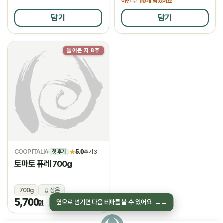
10
이번 주
개 담았어요
담기
담기
들어온 지 8주
물량소진
COOP ITALIA
5.0
★
후기 3
첫 후기
토마토 퓨레 700g
700g
상온
5,700
옆으로 넘기면 다음 테마를 볼 수 있어요
←
→
원