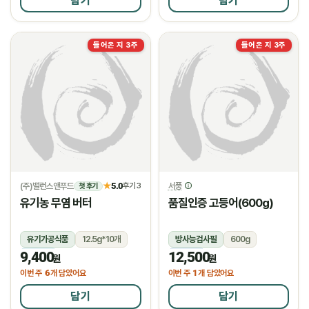
담기
담기
들어온 지 3주
들어온 지 3주
(주)밸런스앤푸드
5.0
서풍
★
후기 3
첫 후기
유기농 무염 버터
품질인증 고등어(600g)
유기가공식품
12.5g*10개
방사능검사필
600g
9,400
12,500
냉장
냉동
원
원
6
1
이번 주
개 담았어요
이번 주
개 담았어요
담기
담기