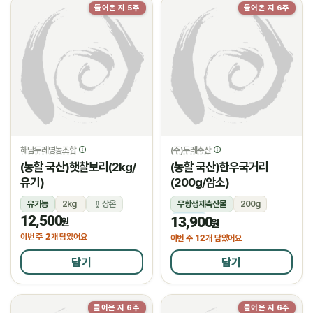
들어온 지 5주
들어온 지 6주
해남두레영농조합
(주)두레축산
(농할 국산)햇찰보리(2kg/
(농할 국산)한우국거리
유기)
(200g/암소)
유기농
2kg
상온
무항생제축산물
200g
12,500
13,900
냉장
원
원
2
이번 주
개 담았어요
12
이번 주
개 담았어요
담기
담기
들어온 지 6주
들어온 지 6주