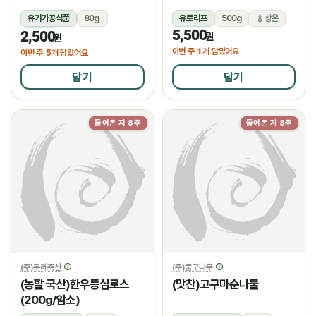
유기가공식품
80g
유로리프
500g
상온
5,500
2,500
냉동
원
원
1
이번 주
개 담았어요
5
이번 주
개 담았어요
담기
담기
들어온 지 8주
들어온 지 8주
(주)두레축산
(주)둥구나무
(농할 국산)한우등심로스
(맛찬)고구마순나물
(200g/암소)