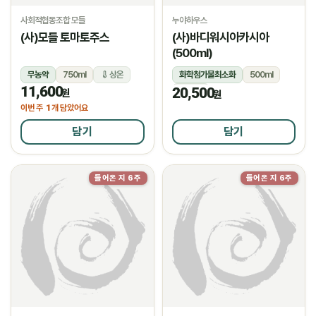
사회적협동조합 모들
누야하우스
(사)모들 토마토주스
(사)바디워시아카시아
(500ml)
무농약
750ml
상온
화학첨가물최소화
500ml
11,600
20,500
상온
원
원
1
이번 주
개 담았어요
담기
담기
들어온 지 6주
들어온 지 6주