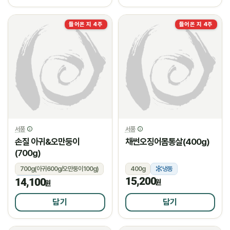
들어온 지 4주
들어온 지 4주
서풍
서풍
손질 아귀&오만둥이
채썬오징어몸통살(400g)
(700g)
700g(아귀600g/오만둥이100g)
400g
냉동
15,200
14,100
냉동
원
원
담기
담기