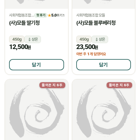
사회적협동조합 모들
5.0
사회적협동조합 모들
★
후기 1
첫 후기
(사)모들 딸기청
(사)모들 블루베리청
450g
상온
450g
상온
12,500
23,500
원
원
1
이번 주
개 담았어요
담기
담기
들어온 지 6주
들어온 지 6주