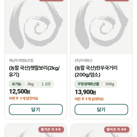
해남두레영농조합
(주)두레축산
(농할 국산)햇찰보리(2kg/
(농할 국산)한우국거리
유기)
(200g/암소)
유기농
2kg
상온
무항생제축산물
200g
12,500
13,900
냉장
원
원
1
이번 주
개 담았어요
1
이번 주
개 담았어요
담기
담기
들어온 지 6주
들어온 지 6주