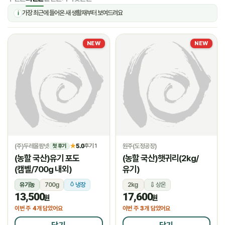
가장 최근에 들어온 새 생활재부터 보여드려요
i
NEW
NEW
(주)두레올팜넷
5.0
원주(도정공장)
★
후기 1
첫 후기
(농할 국산)유기 포도
(농할 국산)햇귀리(2kg/
(캠벨/700g 내외)
유기)
유기농
700g
냉장
2kg
상온
13,500
17,600
원
원
4
3
이번 주
개 담았어요
이번 주
개 담았어요