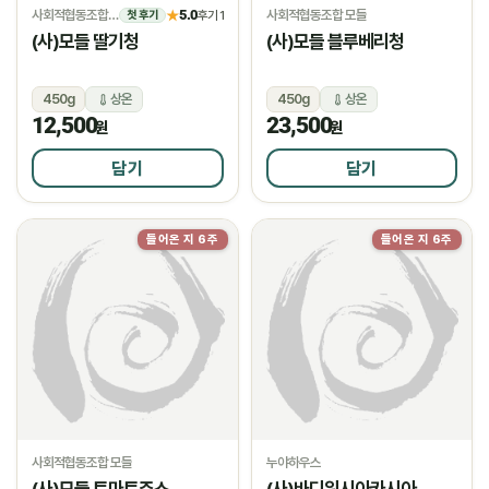
사회적협동조합 모들
5.0
사회적협동조합 모들
★
후기 1
첫 후기
(사)모들 딸기청
(사)모들 블루베리청
450g
상온
450g
상온
12,500
23,500
원
원
담기
담기
들어온 지 6주
들어온 지 6주
사회적협동조합 모들
누야하우스
(사)모들 토마토주스
(사)바디워시아카시아