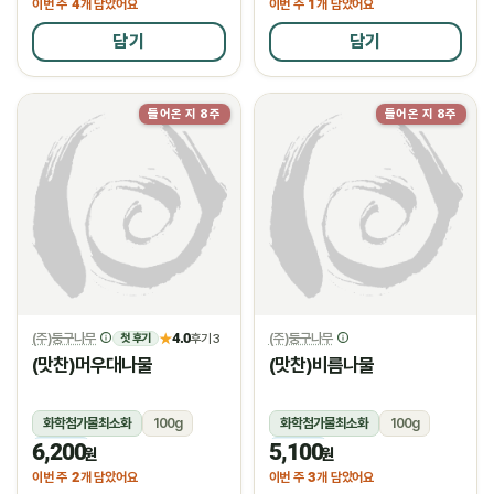
4
1
이번 주
개 담았어요
이번 주
개 담았어요
담기
담기
들어온 지 8주
들어온 지 8주
(주)둥구나무
4.0
(주)둥구나무
★
후기 3
첫 후기
(맛찬)머우대나물
(맛찬)비름나물
화학첨가물최소화
100g
화학첨가물최소화
100g
6,200
5,100
냉장
냉장
원
원
2
3
이번 주
개 담았어요
이번 주
개 담았어요