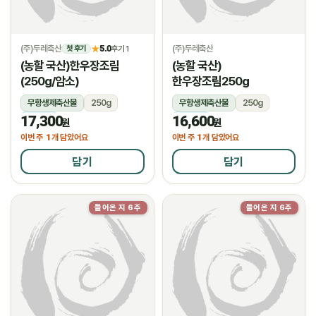
(주)두레축산
5.0
(주)두레축산
★
후기 1
첫 후기
(농할 국산)한우장조림
(농할 국산)
(250g/암소)
한우장조림250g
무항생제축산물
250g
무항생제축산물
250g
17,300
16,600
냉장
냉장
원
원
1
1
이번 주
개 담았어요
이번 주
개 담았어요
담기
담기
들어온 지 6주
들어온 지 6주