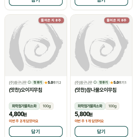
담기
담기
들어온 지 8주
들어온 지 8주
(주)둥구나무
5.0
(주)둥구나무
5.0
★
후기 2
★
후기 1
첫 후기
첫 후기
(맛찬)오이지무침
(맛찬)참나물오이무침
화학첨가물최소화
100g
화학첨가물최소화
100g
4,800
5,800
냉장
냉장
원
원
2
1
이번 주
개 담았어요
이번 주
개 담았어요
담기
담기