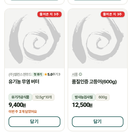
들어온 지 3주
들어온 지 3주
(주)밸런스앤푸드
5.0
서풍
★
후기 3
첫 후기
유기농 무염 버터
품질인증 고등어(600g)
유기가공식품
12.5g*10개
방사능검사필
600g
9,400
12,500
냉장
냉동
원
원
2
이번 주
개 담았어요
담기
담기