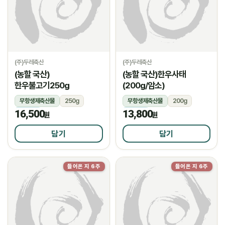
(주)두레축산
(주)두레축산
(농할 국산)
(농할 국산)한우사태
한우불고기250g
(200g/암소)
무항생제축산물
250g
무항생제축산물
200g
16,500
13,800
냉장
냉장
원
원
담기
담기
들어온 지 6주
들어온 지 6주