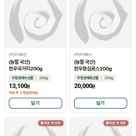
(주)두레축산
(주)두레축산
(농할 국산)
(농할 국산)
한우국거리200g
한우등심로스200g
무항생제수산물
200g
무항생제축산물
200g
13,100
20,000
냉장
냉장
원
원
1
이번 주
개 담았어요
담기
담기
들어온 지 6주
들어온 지 6주