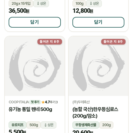
20g x 15개입
상온
100g
상온
36,500
12,800
원
원
담기
담기
들어온 지 8주
들어온 지 8주
COOP ITALIA
4.7
(주)두레축산
★
후기 3
첫 후기
유기농 통밀 펜네 500g
(농할 국산)한우등심로스
(200g/암소)
유로리프
500g
상온
무항생제축산물
200g
5,500
20,600
냉장
원