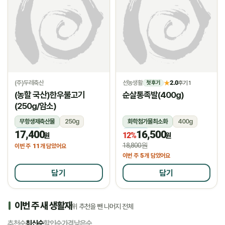
(주)두레축산
선농생활
2.0
★
후기 1
첫 후기
(농할 국산)한우불고기
순살통족발(400g)
(250g/암소)
무항생제축산물
250g
화학첨가물최소화
400g
17,400
16,500
냉장
냉장
12%
원
원
18,800원
11
이번 주
개 담았어요
5
이번 주
개 담았어요
담기
담기
이번 주 새 생활재
위 추천을 뺀 나머지 전체
추천순
최신순
할인순
가격낮은순