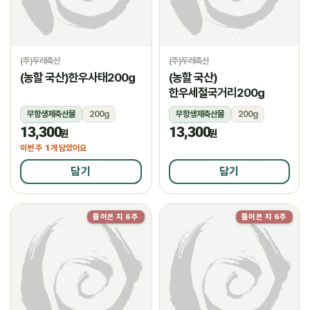
(주)두레축산
(주)두레축산
(농할 국산)한우사태200g
(농할 국산)
한우세절국거리200g
무항생제축산물
200g
무항생제축산물
200g
13,300
13,300
냉장
냉장
원
원
1
이번 주
개 담았어요
담기
담기
들어온 지 6주
들어온 지 6주