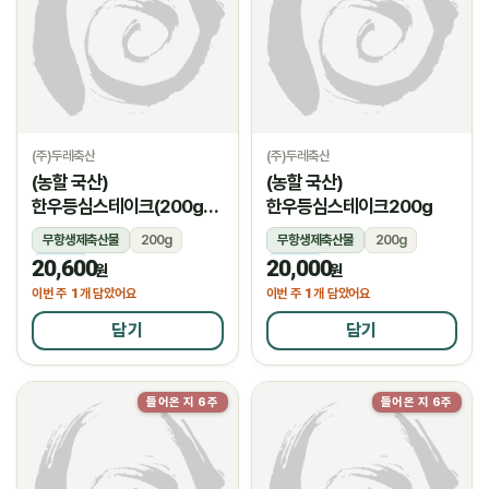
(주)두레축산
(주)두레축산
(농할 국산)
(농할 국산)
한우등심스테이크(200g/
한우등심스테이크200g
암소)
무항생제축산물
200g
무항생제축산물
200g
20,600
20,000
냉장
냉장
원
원
1
1
이번 주
개 담았어요
이번 주
개 담았어요
담기
담기
들어온 지 6주
들어온 지 6주