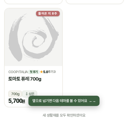
들어온 지 8주
물량소진
COOP ITALIA
5.0
★
후기 3
첫 후기
토마토 퓨레 700g
700g
상온
5,700
옆으로 넘기면 다음 테마를 볼 수 있어요
←
→
원
새 생활재를 모두 확인하셨어요