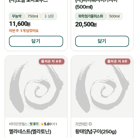
(500ml)
무농약
750ml
상온
화학첨가물최소화
500ml
11,600
20,500
상온
원
원
1
이번 주
개 담았어요
담기
담기
들어온 지 6주
들어온 지 6주
비타민엔젤스
5.0
자연에찬
★
후기 1
첫 후기
멜라네스트(멜라토닌)
황태양념구이(250g)