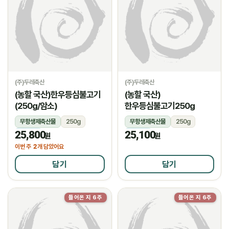
(주)두레축산
(주)두레축산
(농할 국산)한우등심불고기
(농할 국산)
(250g/암소)
한우등심불고기250g
무항생제축산물
250g
무항생제축산물
250g
25,800
25,100
냉장
냉장
원
원
2
이번 주
개 담았어요
담기
담기
들어온 지 6주
들어온 지 6주