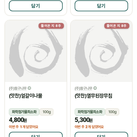
담기
담기
들어온 지 8주
들어온 지 8주
(주)둥구나무
(주)둥구나무
(맛찬)얼갈이나물
(맛찬)열무된장무침
화학첨가물최소화
100g
화학첨가물최소화
100g
4,800
5,300
냉장
냉장
원
원
1
2
이번 주
개 담았어요
이번 주
개 담았어요