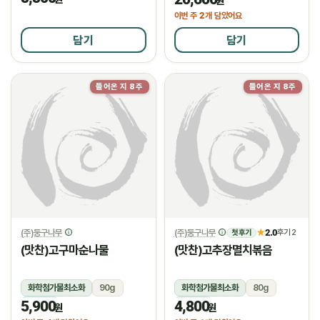
원
2
이번 주
개 담았어요
담기
담기
들어온 지 8주
들어온 지 8주
(주)둥구나무
(주)둥구나무
2.0
★
후기 2
첫 후기
(맛찬)고구마순나물
(맛찬)고추장멸치볶음
화학첨가물최소화
90g
화학첨가물최소화
80g
5,900
4,800
냉장
냉장
원
원