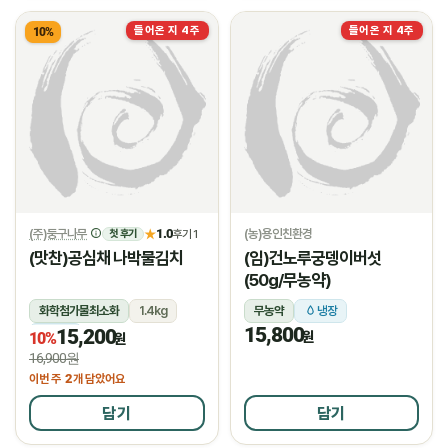
들어온 지 4주
들어온 지 4주
10%
(주)둥구나무
1.0
(농)용인친환경
★
후기 1
첫 후기
(맛찬)공심채 나박물김치
(임)건노루궁뎅이버섯
(50g/무농약)
화학첨가물최소화
1.4kg
무농약
냉장
15,800
15,200
냉장
원
10%
원
16,900원
2
이번 주
개 담았어요
담기
담기