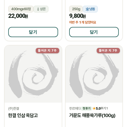
400mgx60정
상온
250g
냉동
22,000
9,800
원
원
1
이번 주
개 담았어요
담기
담기
들어온 지 7주
들어온 지 7주
(주)한결
푸르메다
5.0
★
후기 1
첫 후기
한결 인삼 옥담고
거문도 해풍쑥가루(100g)