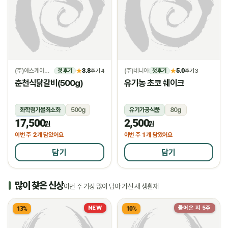
(주)에스케이위드
3.8
(주)네니아
5.0
★
후기 4
★
후기 3
첫 후기
첫 후기
춘천식닭갈비(500g)
유기농 초코 쉐이크
화학첨가물최소화
500g
유기가공식품
80g
17,500
2,500
냉동
냉동
원
원
2
1
이번 주
개 담았어요
이번 주
개 담았어요
담기
담기
많이 찾은 신상
이번 주 가장 많이 담아 가신 새 생활재
NEW
들어온 지 5주
13%
10%