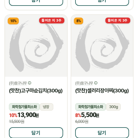
담기
담기
들어온 지 3주
들어온 지 3주
10%
8%
(주)둥구나무
(주)둥구나무
(맛찬)고구마순김치(300g)
(맛찬)셀러리장아찌(300g)
화학첨가물최소화
냉장
화학첨가물최소화
300g
13,900
5,500
냉장
냉장
10%
8%
원
원
15,500원
6,000원
담기
담기