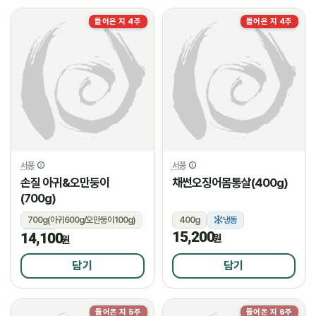
들어온 지 4주
들어온 지 4주
서풍
서풍
손질 아귀&오만둥이
채썬오징어몸통살(400g)
(700g)
700g(아귀600g/오만둥이100g)
400g
냉동
15,200
14,100
냉동
원
원
담기
담기
들어온 지 5주
들어온 지 6주