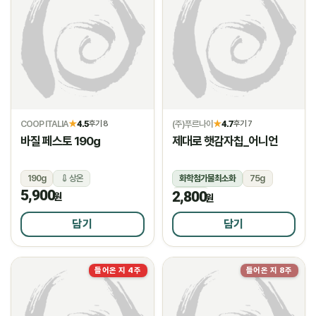
COOP ITALIA
4.5
(주)푸르나이
4.7
★
후기 8
★
후기 7
바질 페스토 190g
제대로 햇감자칩_어니언
190g
상온
화학첨가물최소화
75g
5,900
2,800
상온
원
원
담기
담기
들어온 지 4주
들어온 지 8주