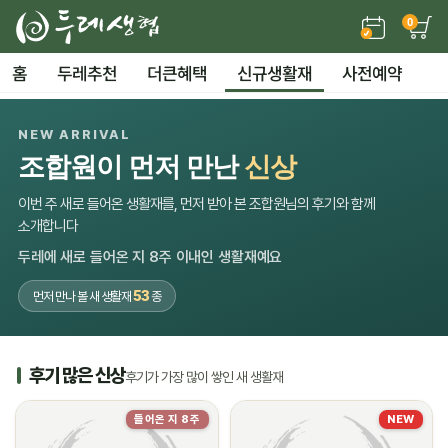
0
홈
두레추천
더큰혜택
신규생활재
사전예약
NEW ARRIVAL
조합원이 먼저 만난
신상
이번 주 새로 들어온 생활재를, 먼저 받아 본 조합원님의 후기와 함께
소개합니다
두레에 새로 들어온 지 8주 이내인 생활재예요
53
먼저 만나 볼 새 생활재
종
후기 많은 신상
후기가 가장 많이 쌓인 새 생활재
들어온 지 8주
NEW