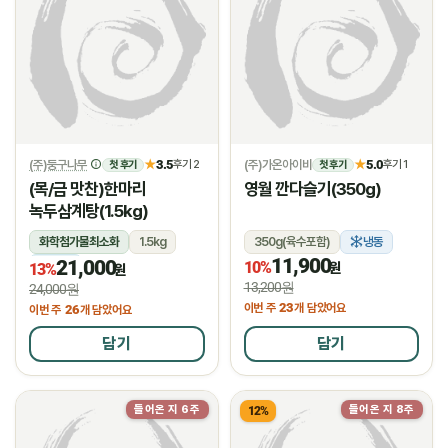
(주)둥구나무
3.5
(주)가온아이비
5.0
★
후기 2
★
후기 1
첫 후기
첫 후기
(목/금 맛찬)한마리
영월 깐다슬기(350g)
녹두삼계탕(1.5kg)
화학첨가물최소화
1.5kg
350g(육수포함)
냉동
11,900
21,000
냉장
10%
원
13%
원
13,200원
24,000원
23
이번 주
개 담았어요
26
이번 주
개 담았어요
담기
담기
들어온 지 6주
들어온 지 8주
12%