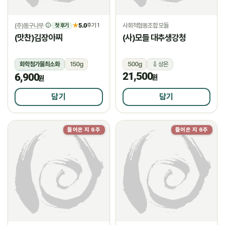
(주)둥구나무
5.0
사회적협동조합 모들
★
후기 1
첫 후기
(맛찬)김장아찌
(사)모들 대추생강청
화학첨가물최소화
150g
500g
상온
21,500
6,900
냉장
원
원
담기
담기
들어온 지 6주
들어온 지 6주