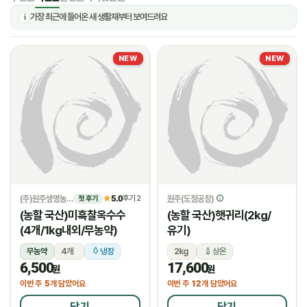
가장 최근에 들어온 새 생활재부터 보여드려요
i
NEW
NEW
(주)원주생명농업
5.0
원주(도정공장)
★
후기 2
첫 후기
(농할 국산)미흑찰옥수수
(농할 국산)햇귀리(2kg/
(4개/1kg내외/무농약)
유기)
무농약
4개
냉장
2kg
상온
6,500
17,600
원
원
5
12
이번 주
개 담았어요
이번 주
개 담았어요
담기
담기