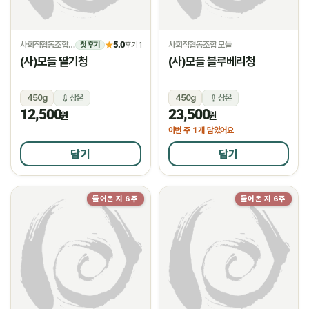
사회적협동조합 모들
5.0
사회적협동조합 모들
★
후기 1
첫 후기
(사)모들 딸기청
(사)모들 블루베리청
450g
상온
450g
상온
12,500
23,500
원
원
1
이번 주
개 담았어요
담기
담기
들어온 지 6주
들어온 지 6주