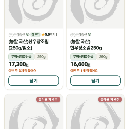
(주)두레축산
5.0
(주)두레축산
★
후기 1
첫 후기
(농할 국산)한우장조림
(농할 국산)
(250g/암소)
한우장조림250g
무항생제축산물
250g
무항생제축산물
250g
17,300
16,600
냉장
냉장
원
원
3
1
이번 주
개 담았어요
이번 주
개 담았어요
담기
담기
들어온 지 6주
들어온 지 6주