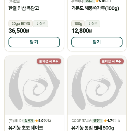
(주)한결
푸르메다
5.0
★
후기 1
첫 후기
한결 인삼 옥담고
거문도 해풍쑥가루(100g)
20g x 15개입
상온
100g
상온
36,500
12,800
원
원
담기
담기
들어온 지 8주
들어온 지 8주
(주)네니아
5.0
COOP ITALIA
4.7
★
후기 3
★
후기 3
첫 후기
첫 후기
유기농 초코 쉐이크
유기농 통밀 펜네 500g