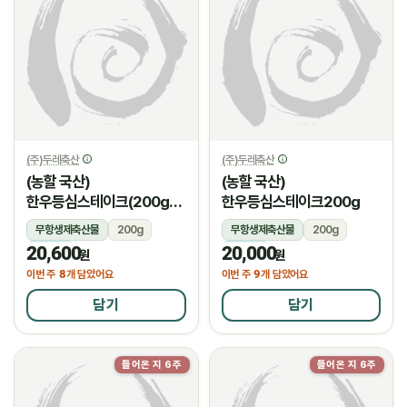
(주)두레축산
(주)두레축산
(농할 국산)
(농할 국산)
한우등심스테이크(200g/
한우등심스테이크200g
암소)
무항생제축산물
200g
무항생제축산물
200g
20,600
20,000
냉장
냉장
원
원
8
9
이번 주
개 담았어요
이번 주
개 담았어요
담기
담기
들어온 지 6주
들어온 지 6주