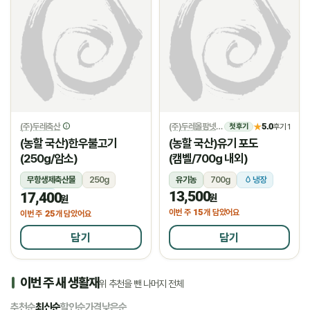
(주)두레축산
(주)두레올팜넷
5.0
★
후기 1
첫 후기
(농할 국산)한우불고기
(농할 국산)유기 포도
(250g/암소)
(캠벨/700g 내외)
무항생제축산물
250g
유기농
700g
냉장
13,500
17,400
냉장
원
원
15
이번 주
개 담았어요
25
이번 주
개 담았어요
담기
담기
이번 주 새 생활재
위 추천을 뺀 나머지 전체
추천순
최신순
할인순
가격낮은순