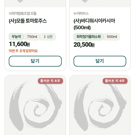
사회적협동조합 모들
누야하우스
(사)모들 토마토주스
(사)바디워시아카시아
(500ml)
무농약
750ml
상온
화학첨가물최소화
500ml
11,600
20,500
상온
원
원
2
이번 주
개 담았어요
담기
담기
들어온 지 6주
들어온 지 6주