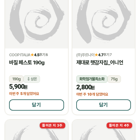
COOP ITALIA
4.5
(주)푸르나이
4.7
★
후기 8
★
후기 7
바질 페스토 190g
제대로 햇감자칩_어니언
190g
상온
화학첨가물최소화
75g
5,900
2,800
상온
원
원
5
이번 주
개 담았어요
10
이번 주
개 담았어요
담기
담기
들어온 지 3주
들어온 지 4주