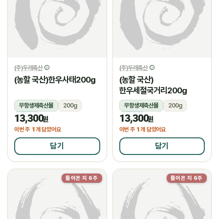
(주)두레축산
(주)두레축산
(농할 국산)한우사태200g
(농할 국산)
한우세절국거리200g
무항생제축산물
200g
무항생제축산물
200g
13,300
13,300
냉장
냉장
원
원
1
1
이번 주
개 담았어요
이번 주
개 담았어요
담기
담기
들어온 지 6주
들어온 지 6주