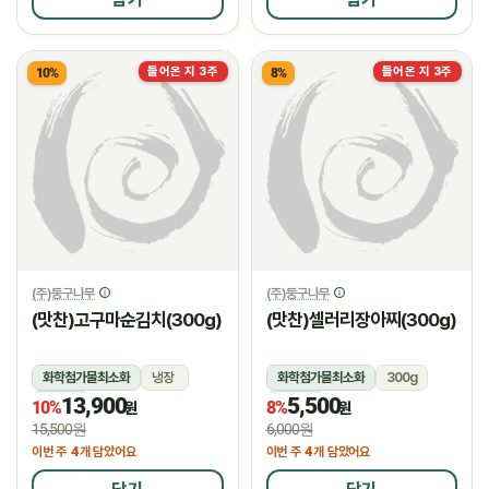
들어온 지 3주
들어온 지 3주
10%
8%
(주)둥구나무
(주)둥구나무
(맛찬)고구마순김치(300g)
(맛찬)셀러리장아찌(300g)
화학첨가물최소화
냉장
화학첨가물최소화
300g
13,900
5,500
냉장
냉장
10%
8%
원
원
15,500원
6,000원
4
4
이번 주
개 담았어요
이번 주
개 담았어요