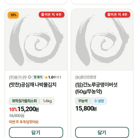
들어온 지 4주
들어온 지 4주
10%
(주)둥구나무
1.0
(농)용인친환경
★
후기 1
첫 후기
(맛찬)공심채 나박물김치
(임)건노루궁뎅이버섯
(50g/무농약)
화학첨가물최소화
1.4kg
무농약
냉장
15,800
15,200
냉장
원
10%
원
16,900원
5
이번 주
개 담았어요
담기
담기