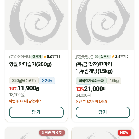
(주)가온아이비
5.0
(주)둥구나무
3.5
★
후기 1
★
후기 2
첫 후기
첫 후기
영월 깐다슬기(350g)
(목/금 맛찬)한마리
녹두삼계탕(1.5kg)
350g(육수포함)
냉동
화학첨가물최소화
1.5kg
11,900
21,000
10%
냉장
원
13%
원
13,200원
24,000원
68
이번 주
개 담았어요
37
이번 주
개 담았어요
담기
담기
들어온 지 6주
NEW