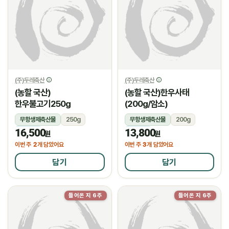
(주)두레축산
(주)두레축산
(농할 국산)
(농할 국산)한우사태
한우불고기250g
(200g/암소)
무항생제축산물
250g
무항생제축산물
200g
16,500
13,800
냉장
냉장
원
원
2
3
이번 주
개 담았어요
이번 주
개 담았어요
담기
담기
들어온 지 6주
들어온 지 6주