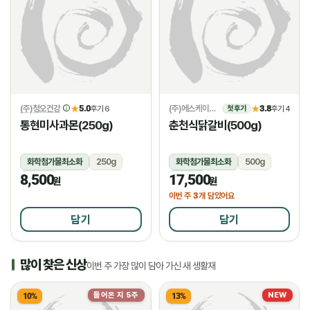
(주)청오건강
5.0
(주)에스케이위드
3.8
★
후기 6
★
후기 4
첫 후기
통현미사과몬(250g)
춘천식닭갈비(500g)
화학첨가물최소화
250g
화학첨가물최소화
500g
8,500
17,500
상온
냉동
원
원
3
이번 주
개 담았어요
담기
담기
많이 찾은 신상
이번 주 가장 많이 담아 가신 새 생활재
들어온 지 5주
NEW
10%
13%