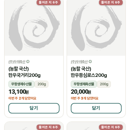
들어온 지 6주
들어온 지 6주
(주)두레축산
(주)두레축산
(농할 국산)
(농할 국산)
한우국거리200g
한우등심로스200g
무항생제수산물
200g
무항생제축산물
200g
13,100
20,000
냉장
냉장
원
원
2
3
이번 주
개 담았어요
이번 주
개 담았어요
담기
담기
들어온 지 6주
들어온 지 6주