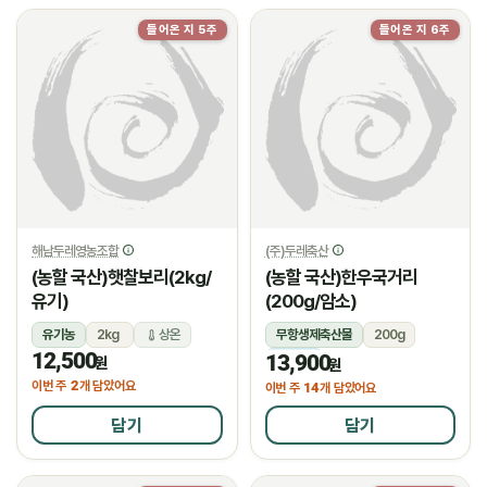
들어온 지 5주
들어온 지 6주
해남두레영농조합
(주)두레축산
(농할 국산)햇찰보리(2kg/
(농할 국산)한우국거리
유기)
(200g/암소)
유기농
2kg
상온
무항생제축산물
200g
12,500
13,900
냉장
원
원
2
이번 주
개 담았어요
14
이번 주
개 담았어요
담기
담기