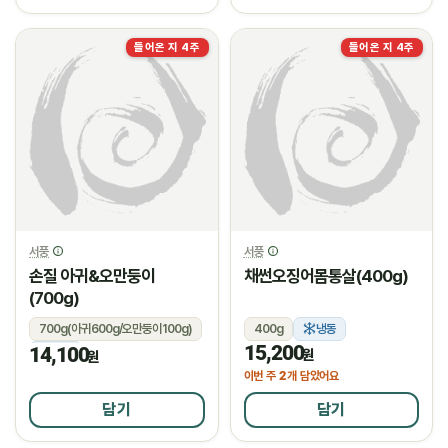
들어온 지 4주
들어온 지 4주
서풍
서풍
손질 아귀&오만둥이
채썬오징어몸통살(400g)
(700g)
700g(아귀600g/오만둥이100g)
400g
냉동
15,200
14,100
냉동
원
원
2
이번 주
개 담았어요
담기
담기