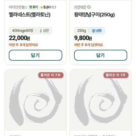
비타민엔젤스
5.0
자연에찬
★
후기 1
첫 후기
멜라네스트(멜라토닌)
황태양념구이(250g)
400mgx60정
상온
250g
냉동
22,000
9,800
원
원
3
3
이번 주
개 담았어요
이번 주
개 담았어요
담기
담기
들어온 지 7주
들어온 지 7주