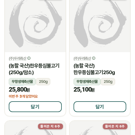
(주)두레축산
(주)두레축산
(농할 국산)한우등심불고기
(농할 국산)
(250g/암소)
한우등심불고기250g
무항생제축산물
250g
무항생제축산물
250g
25,800
25,100
냉장
냉장
원
원
3
이번 주
개 담았어요
담기
담기
들어온 지 6주
들어온 지 6주