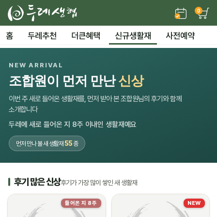
0
홈
두레추천
더큰혜택
신규생활재
사전예약
NEW ARRIVAL
조합원이 먼저 만난
신상
이번 주 새로 들어온 생활재를, 먼저 받아 본 조합원님의 후기와 함께
소개합니다
두레에 새로 들어온 지 8주 이내인 생활재예요
55
먼저 만나 볼 새 생활재
종
후기 많은 신상
후기가 가장 많이 쌓인 새 생활재
들어온 지 8주
NEW