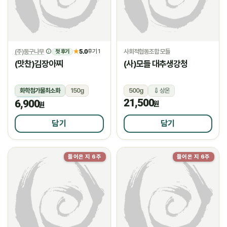
(주)둥구나무
5.0
사회적협동조합 모들
★
후기 1
첫 후기
(맛찬)김장아찌
(사)모들 대추생강청
화학첨가물최소화
150g
500g
상온
21,500
6,900
냉장
원
원
담기
담기
들어온 지 6주
들어온 지 6주