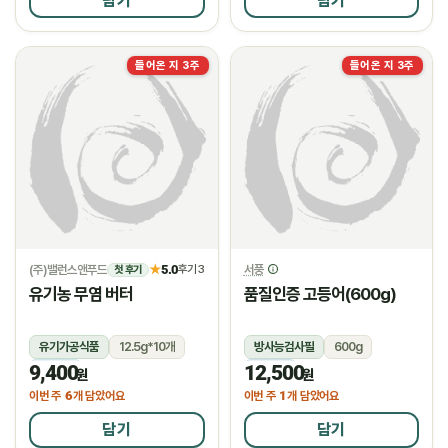
담기
담기
들어온 지 3주
들어온 지 3주
(주)밸런스앤푸드
5.0
서풍
★
후기 3
첫 후기
유기농 무염 버터
품질인증 고등어(600g)
유기가공식품
12.5g*10개
방사능검사필
600g
9,400
12,500
냉장
냉동
원
원
6
1
이번 주
개 담았어요
이번 주
개 담았어요
담기
담기