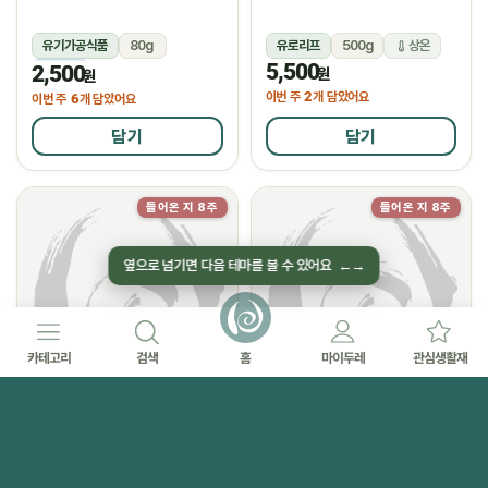
유기가공식품
80g
유로리프
500g
상온
5,500
2,500
냉동
원
원
2
이번 주
개 담았어요
6
이번 주
개 담았어요
담기
담기
들어온 지 8주
들어온 지 8주
옆으로 넘기면 다음 테마를 볼 수 있어요
←
→
카테고리
검색
홈
마이두레
관심생활재
카테고리
검색
(주)두레축산
(주)둥구나무
(농할 국산)한우등심로스
(맛찬)고구마순나물
로그인을 해주세요.
로그인
(200g/암소)