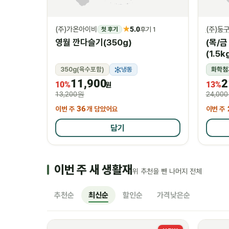
★
(주)가온아이비
5.0
(주)둥
첫 후기
후기 1
영월 깐다슬기(350g)
(목/
(1.5k
350g(육수포함)
냉동
화학첨
11,900
2
10%
13%
원
13,200원
24,00
이번 주
36
개 담았어요
이번 주
담기
이번 주 새 생활재
위 추천을 뺀 나머지 전체
추천순
최신순
할인순
가격낮은순