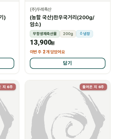
(주)두레축산
기)
(농할 국산)한우국거리(200g/
암소)
무항생제축산물
200g
냉장
13,900
원
이번 주
2
개 담았어요
담기
 지 6주
들어온 지 6주