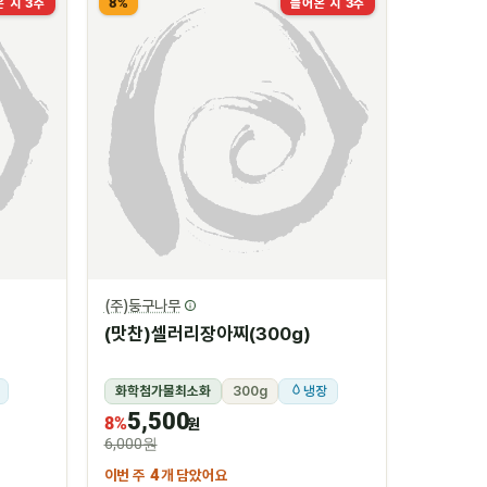
8%
 지 3주
들어온 지 3주
(주)둥구나무
(맛찬)셀러리장아찌(300g)
화학첨가물최소화
300g
냉장
5,500
8%
원
6,000원
이번 주
4
개 담았어요