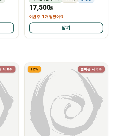
17,500
원
이번 주
1
개 담았어요
담기
12%
 지 6주
들어온 지 8주