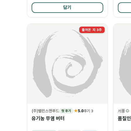
담기
들어온 지 3주
★
(주)밸런스앤푸드
5.0
서풍
첫 후기
후기 3
유기농 무염 버터
품질인