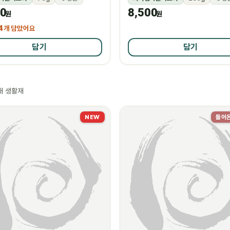
00
8,500
원
원
4
개 담았어요
담기
담기
새 생활재
NEW
들어온