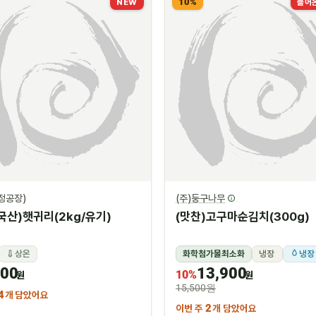
10%
NEW
들어온
정공장)
(주)둥구나무
국산)햇귀리(2kg/유기)
(맛찬)고구마순김치(300g)
상온
화학첨가물최소화
냉장
냉장
600
13,900
10%
원
원
15,500원
4
개 담았어요
이번 주
2
개 담았어요