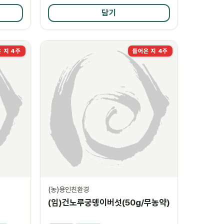
담기
 지 4주
들어온 지 4주
(농)용인친환경
1
(임)건노루궁뎅이버섯(50g/무농약)