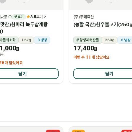
★
구나무
3.5
(주)두레축산
첫 후기
후기 2
금 맛찬)한마리 녹두삼계탕
(농할 국산)한우불고기(250g
g)
가물최소화
1.5kg
냉장
무항생제축산물
250g
냉장
1,000
17,400
원
원
0원
이번 주
11
개 담았어요
26
개 담았어요
담기
담기