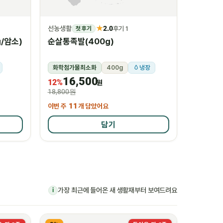
★
선농생활
2.0
첫 후기
후기 1
/암소)
순살통족발(400g)
화학첨가물최소화
400g
냉장
16,500
12%
원
18,800원
이번 주
11
개 담았어요
담기
가장 최근에 들어온 새 생활재부터 보여드려요
i