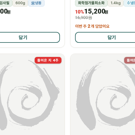
검사필
600g
냉동
화학첨가물최소화
1.4kg
냉
500
15,200
10%
원
원
16,900원
이번 주
2
개 담았어요
담기
담기
들어온 지 4주
들어온