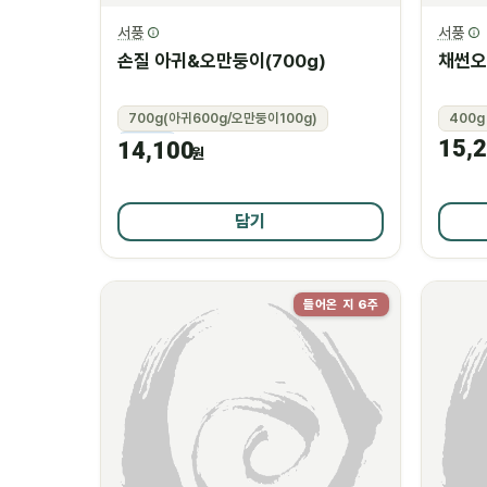
서풍
서풍
손질 아귀&오만둥이(700g)
채썬오
700g(아귀600g/오만둥이100g)
400g
15,
냉동
14,100
원
담기
들어온 지 6주