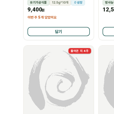
유기가공식품
12.5g*10개
냉장
방사능
9,400
12,
원
이번 주
5
개 담았어요
담기
들어온 지 4주