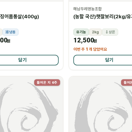
해남두레영농조합
징어몸통살(400g)
(농할 국산)햇찰보리(2kg/유
냉동
유기농
2kg
상온
200
12,500
원
원
이번 주
1
개 담았어요
담기
담기
들어온 지 6주
들어온