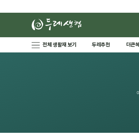
전체 생활재 보기
두레추천
더큰