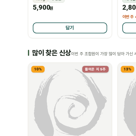
5,900
2,8
원
이번 주
담기
많이 찾은 신상
이번 주 조합원이 가장 많이 담아 가신 
10%
13%
들어온 지 5주