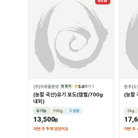
NEW
★
(주)두레올팜넷
5.0
원주(도
첫 후기
후기 1
(농할 국산)유기 포도(캠벨/700g
(농할 
내외)
유기농
700g
냉장
2kg
13,500
17,
원
이번 주
9
개 담았어요
이번 주