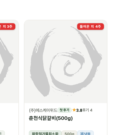
 지 3주
들어온 지 4주
★
(주)에스케이위드
3.8
첫 후기
후기 4
춘천식닭갈비(500g)
온
화학첨가물최소화
500g
냉동