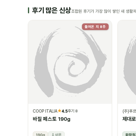
후기 많은 신상
조합원 후기가 가장 많이 쌓인 새 생활
들어온 지 8주
★
COOP ITALIA
4.5
(주)푸
후기 8
바질 페스토 190g
제대로
190g
상온
화학첨