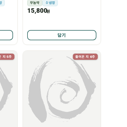
장
무농약
냉장
15,800
원
담기
 지 5주
들어온 지 6주