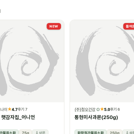
재
NEW
들어온
★
★
르나이
4.7
(주)청오건강
5.0
후기 7
후기 6
 햇감자칩_어니언
통현미사과몬(250g)
가물최소화
75g
상온
화학첨가물최소화
250g
상