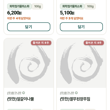
화학첨가물최소화
100g
화학첨가물최소화
100g
6,200
5,100
냉장
냉장
원
원
4
3
이번 주
개 담았어요
이번 주
개 담았어요
담기
담기
들어온 지 8주
들어온 지 8주
(주)둥구나무
(주)둥구나무
(맛찬)얼갈이나물
(맛찬)열무된장무침