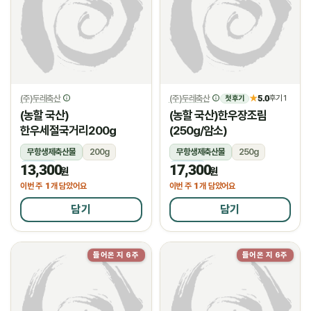
(주)두레축산
(주)두레축산
5.0
★
후기 1
첫 후기
(농할 국산)
(농할 국산)한우장조림
한우세절국거리200g
(250g/암소)
무항생제축산물
200g
무항생제축산물
250g
13,300
17,300
냉장
냉장
원
원
1
1
이번 주
개 담았어요
이번 주
개 담았어요
담기
담기
들어온 지 6주
들어온 지 6주