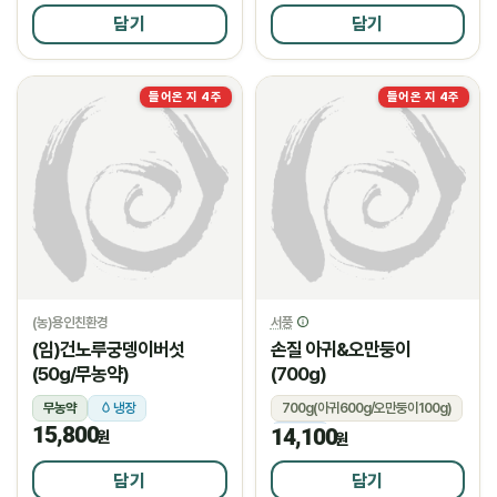
담기
담기
들어온 지 4주
들어온 지 4주
(농)용인친환경
서풍
(임)건노루궁뎅이버섯
손질 아귀&오만둥이
(50g/무농약)
(700g)
무농약
냉장
700g(아귀600g/오만둥이100g)
15,800
14,100
냉동
원
원
담기
담기