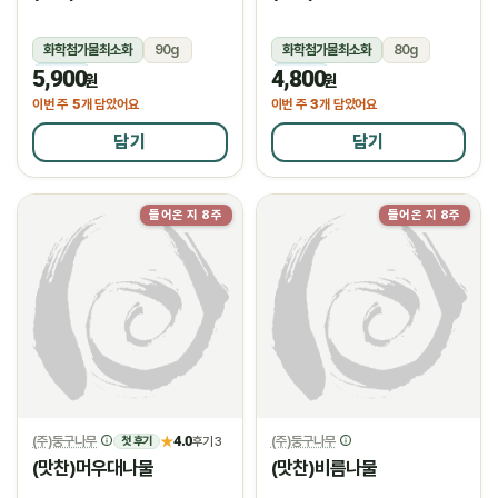
화학첨가물최소화
90g
화학첨가물최소화
80g
5,900
4,800
냉장
냉장
원
원
5
3
이번 주
개 담았어요
이번 주
개 담았어요
담기
담기
들어온 지 8주
들어온 지 8주
(주)둥구나무
4.0
(주)둥구나무
★
후기 3
첫 후기
(맛찬)머우대나물
(맛찬)비름나물