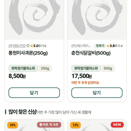
(주)청오건강
5.0
(주)에스케이위드
3.8
★
후기 6
★
후기 4
첫 후기
통현미사과몬(250g)
춘천식닭갈비(500g)
화학첨가물최소화
250g
화학첨가물최소화
500g
8,500
17,500
상온
냉동
원
원
3
이번 주
개 담았어요
담기
담기
많이 찾은 신상
이번 주 가장 많이 담아 가신 새 생활재
들어온 지 5주
NEW
10%
13%