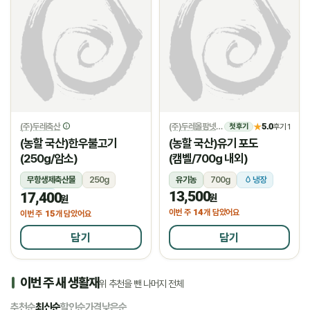
(주)두레축산
(주)두레올팜넷
5.0
★
후기 1
첫 후기
(농할 국산)한우불고기
(농할 국산)유기 포도
(250g/암소)
(캠벨/700g 내외)
무항생제축산물
250g
유기농
700g
냉장
13,500
17,400
냉장
원
원
14
이번 주
개 담았어요
15
이번 주
개 담았어요
담기
담기
이번 주 새 생활재
위 추천을 뺀 나머지 전체
추천순
최신순
할인순
가격낮은순