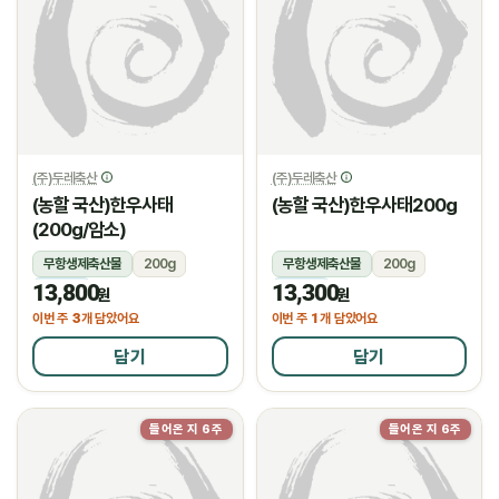
(주)두레축산
(주)두레축산
(농할 국산)한우사태
(농할 국산)한우사태200g
(200g/암소)
무항생제축산물
200g
무항생제축산물
200g
13,800
13,300
냉장
냉장
원
원
3
1
이번 주
개 담았어요
이번 주
개 담았어요
담기
담기
들어온 지 6주
들어온 지 6주