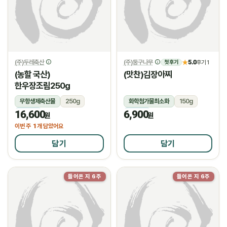
(주)두레축산
(주)둥구나무
5.0
★
후기 1
첫 후기
(농할 국산)
(맛찬)김장아찌
한우장조림250g
무항생제축산물
250g
화학첨가물최소화
150g
16,600
6,900
냉장
냉장
원
원
1
이번 주
개 담았어요
담기
담기
들어온 지 6주
들어온 지 6주