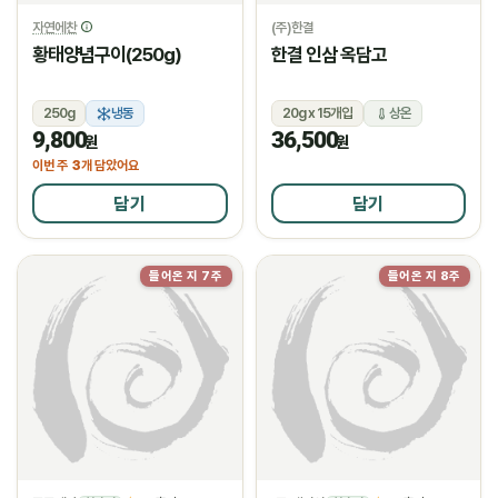
자연에찬
(주)한결
황태양념구이(250g)
한결 인삼 옥담고
250g
냉동
20g x 15개입
상온
9,800
36,500
원
원
3
이번 주
개 담았어요
담기
담기
들어온 지 7주
들어온 지 8주