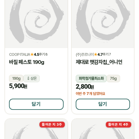
COOP ITALIA
4.5
(주)푸르나이
4.7
★
후기 8
★
후기 7
바질 페스토 190g
제대로 햇감자칩_어니언
190g
상온
화학첨가물최소화
75g
5,900
2,800
상온
원
원
7
이번 주
개 담았어요
담기
담기
들어온 지 3주
들어온 지 4주