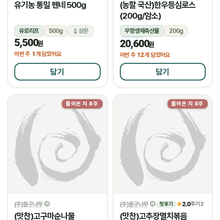
유기농 통밀 펜네 500g
(농할 국산)한우등심로스
(200g/암소)
유로리프
500g
상온
무항생제축산물
200g
5,500
20,600
냉장
원
원
1
이번 주
개 담았어요
12
이번 주
개 담았어요
담기
담기
들어온 지 8주
들어온 지 8주
(주)둥구나무
(주)둥구나무
2.0
★
후기 2
첫 후기
(맛찬)고구마순나물
(맛찬)고추장멸치볶음