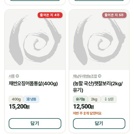
들어온 지 4주
들어온 지 5주
서풍
해남두레영농조합
채썬오징어몸통살(400g)
(농할 국산)햇찰보리(2kg/
유기)
400g
냉동
유기농
2kg
상온
15,200
12,500
원
원
2
이번 주
개 담았어요
담기
담기