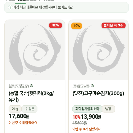
가장 최근에 들어온 새 생활재부터 보여드려요
i
NEW
들어온 지 3주
10%
원주(도정공장)
(주)둥구나무
(농할 국산)햇귀리(2kg/
(맛찬)고구마순김치(300g)
유기)
2kg
상온
화학첨가물최소화
냉장
17,600
13,900
냉장
원
10%
원
9
15,500원
이번 주
개 담았어요
3
이번 주
개 담았어요