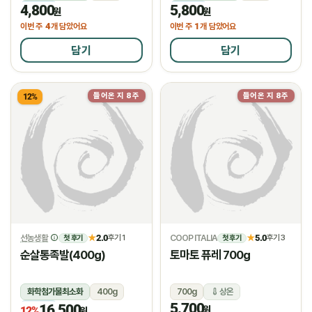
4,800
5,800
냉장
냉장
원
원
4
1
이번 주
개 담았어요
이번 주
개 담았어요
담기
담기
들어온 지 8주
들어온 지 8주
12%
물량소진
선농생활
2.0
COOP ITALIA
5.0
★
후기 1
★
후기 3
첫 후기
첫 후기
순살통족발(400g)
토마토 퓨레 700g
화학첨가물최소화
400g
700g
상온
5,700
16,500
냉장
원
12%
원