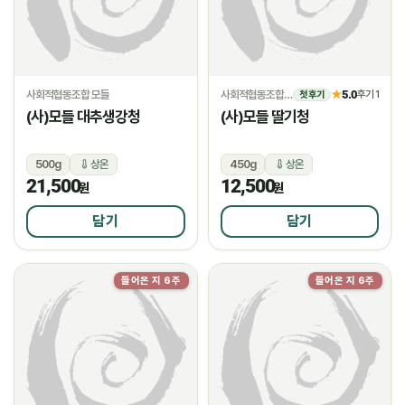
사회적협동조합 모들
사회적협동조합 모들
5.0
★
후기 1
첫 후기
(사)모들 대추생강청
(사)모들 딸기청
500g
상온
450g
상온
21,500
12,500
원
원
담기
담기
들어온 지 6주
들어온 지 6주