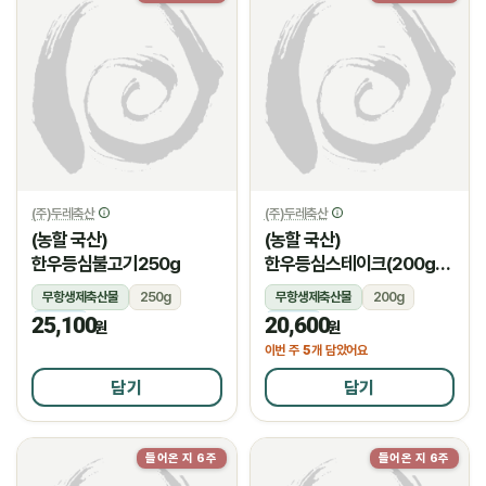
(주)두레축산
(주)두레축산
(농할 국산)
(농할 국산)
한우등심불고기250g
한우등심스테이크(200g/
암소)
무항생제축산물
250g
무항생제축산물
200g
25,100
20,600
냉장
냉장
원
원
5
이번 주
개 담았어요
담기
담기
들어온 지 6주
들어온 지 6주