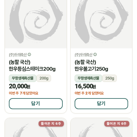
(주)두레축산
(주)두레축산
(농할 국산)
(농할 국산)
한우등심스테이크200g
한우불고기250g
무항생제축산물
200g
무항생제축산물
250g
20,000
16,500
냉장
냉장
원
원
7
2
이번 주
개 담았어요
이번 주
개 담았어요
담기
담기
들어온 지 6주
들어온 지 6주