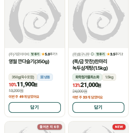
(주)가온아이비
5.0
(주)둥구나무
3.5
★
후기 1
★
후기 2
첫 후기
첫 후기
영월 깐다슬기(350g)
(목/금 맛찬)한마리
녹두삼계탕(1.5kg)
350g(육수포함)
냉동
화학첨가물최소화
1.5kg
11,900
21,000
10%
냉장
원
13%
원
13,200원
24,000원
49
이번 주
개 담았어요
33
이번 주
개 담았어요
담기
담기
들어온 지 6주
NEW