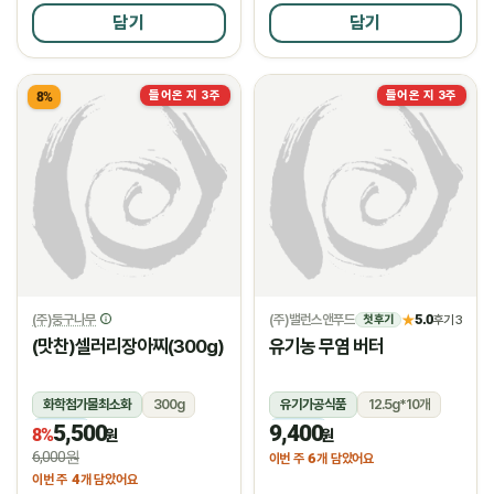
담기
담기
들어온 지 3주
들어온 지 3주
8%
(주)둥구나무
(주)밸런스앤푸드
5.0
★
후기 3
첫 후기
(맛찬)셀러리장아찌(300g)
유기농 무염 버터
화학첨가물최소화
300g
유기가공식품
12.5g*10개
5,500
9,400
냉장
냉장
8%
원
원
6,000원
6
이번 주
개 담았어요
4
이번 주
개 담았어요