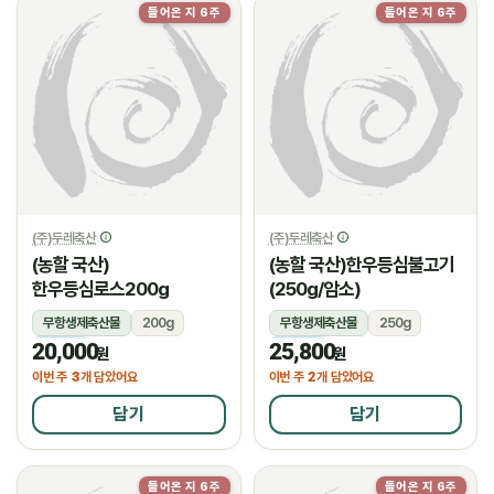
들어온 지 6주
들어온 지 6주
(주)두레축산
(주)두레축산
(농할 국산)
(농할 국산)한우등심불고기
한우등심로스200g
(250g/암소)
무항생제축산물
200g
무항생제축산물
250g
20,000
25,800
냉장
냉장
원
원
3
2
이번 주
개 담았어요
이번 주
개 담았어요
담기
담기
들어온 지 6주
들어온 지 6주