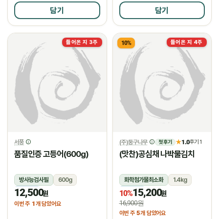
담기
담기
들어온 지 3주
들어온 지 4주
10%
서풍
(주)둥구나무
1.0
★
후기 1
첫 후기
품질인증 고등어(600g)
(맛찬)공심채 나박물김치
방사능검사필
600g
화학첨가물최소화
1.4kg
12,500
15,200
냉동
냉장
10%
원
원
16,900원
1
이번 주
개 담았어요
5
이번 주
개 담았어요