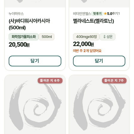
누야하우스
비타민엔젤스
5.0
★
후기 1
첫 후기
(사)바디워시아카시아
멜라네스트(멜라토닌)
(500ml)
화학첨가물최소화
500ml
400mgx60정
상온
22,000
20,500
상온
원
원
2
이번 주
개 담았어요
담기
담기
들어온 지 6주
들어온 지 7주