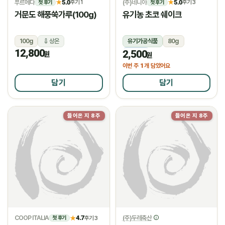
푸르메다
5.0
(주)네니아
5.0
★
후기 1
★
후기 3
첫 후기
첫 후기
거문도 해풍쑥가루(100g)
유기농 초코 쉐이크
100g
상온
유기가공식품
80g
12,800
2,500
냉동
원
원
1
이번 주
개 담았어요
담기
담기
들어온 지 8주
들어온 지 8주
COOP ITALIA
4.7
(주)두레축산
★
후기 3
첫 후기