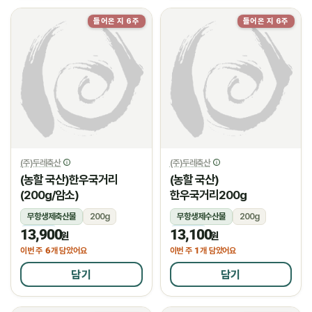
들어온 지 6주
들어온 지 6주
(주)두레축산
(주)두레축산
(농할 국산)한우국거리
(농할 국산)
(200g/암소)
한우국거리200g
무항생제축산물
200g
무항생제수산물
200g
13,900
13,100
냉장
냉장
원
원
6
1
이번 주
개 담았어요
이번 주
개 담았어요
담기
담기