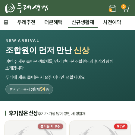
0
홈
두레추천
더큰혜택
신규생활재
사전예약
NEW ARRIVAL
조합원이 먼저 만난
신상
이번 주 새로 들어온 생활재를, 먼저 받아 본 조합원님의 후기와 함께
소개합니다
두레에 새로 들어온 지 8주 이내인 생활재예요
54
먼저 만나 볼 새 생활재
종
후기 많은 신상
후기가 가장 많이 쌓인 새 생활재
들어온 지 8주
NEW