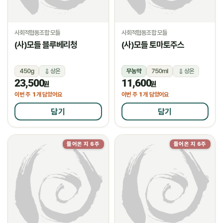
사회적협동조합 모들
사회적협동조합 모들
(사)모들 블루베리청
(사)모들 토마토주스
450g
상온
무농약
750ml
상온
23,500
11,600
원
원
1
1
이번 주
개 담았어요
이번 주
개 담았어요
담기
담기
들어온 지 6주
들어온 지 6주