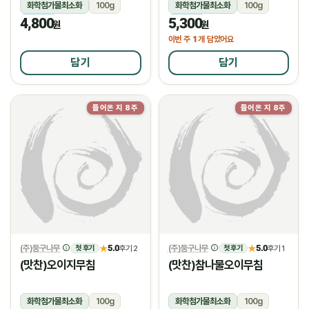
화학첨가물최소화
100g
화학첨가물최소화
100g
4,800
5,300
냉장
냉장
원
원
1
이번 주
개 담았어요
담기
담기
들어온 지 8주
들어온 지 8주
(주)둥구나무
5.0
(주)둥구나무
5.0
★
후기 2
★
후기 1
첫 후기
첫 후기
(맛찬)오이지무침
(맛찬)참나물오이무침
화학첨가물최소화
100g
화학첨가물최소화
100g