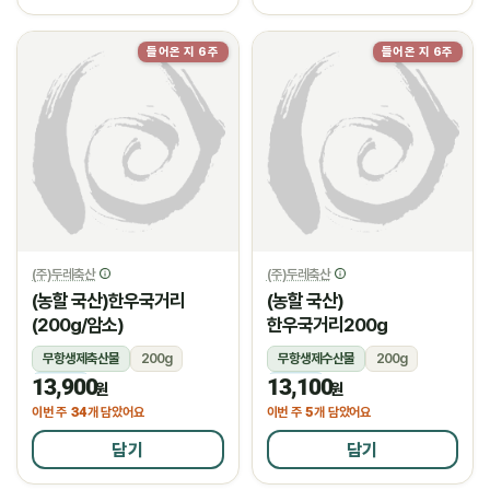
들어온 지 6주
들어온 지 6주
(주)두레축산
(주)두레축산
(농할 국산)한우국거리
(농할 국산)
(200g/암소)
한우국거리200g
무항생제축산물
200g
무항생제수산물
200g
13,900
13,100
냉장
냉장
원
원
34
5
이번 주
개 담았어요
이번 주
개 담았어요
담기
담기