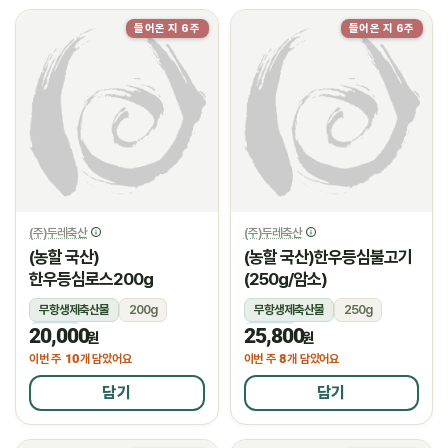
들어온 지 6주
들어온 지 6주
(주)두레축산
(주)두레축산
(농할 국산)
(농할 국산)한우등심불고기
한우등심로스200g
(250g/암소)
무항생제축산물
200g
무항생제축산물
250g
20,000
25,800
냉장
냉장
원
원
10
8
이번 주
개 담았어요
이번 주
개 담았어요
담기
담기