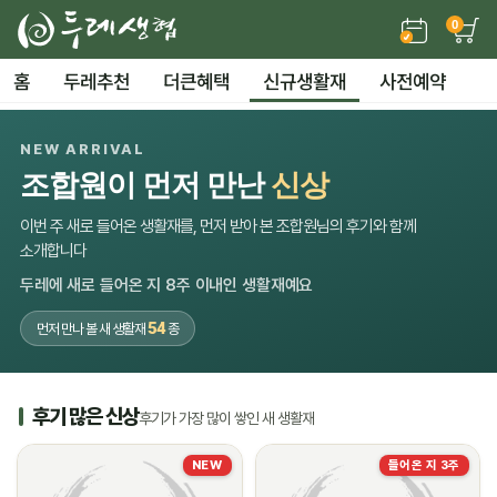
0
홈
두레추천
더큰혜택
신규생활재
사전예약
NEW ARRIVAL
조합원이 먼저 만난
신상
이번 주 새로 들어온 생활재를, 먼저 받아 본 조합원님의 후기와 함께
소개합니다
두레에 새로 들어온 지 8주 이내인 생활재예요
54
먼저 만나 볼 새 생활재
종
후기 많은 신상
후기가 가장 많이 쌓인 새 생활재
NEW
들어온 지 3주