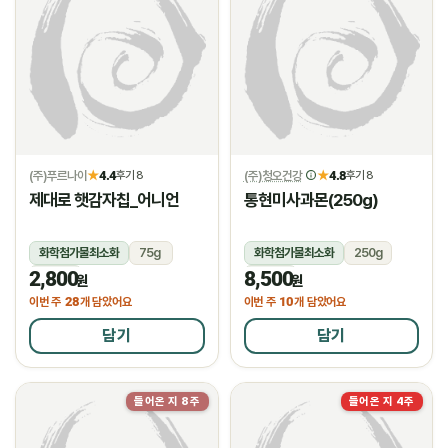
(주)푸르나이
4.4
(주)청오건강
4.8
★
후기 8
★
후기 8
제대로 햇감자칩_어니언
통현미사과몬(250g)
화학첨가물최소화
75g
화학첨가물최소화
250g
2,800
8,500
상온
상온
원
원
28
10
이번 주
개 담았어요
이번 주
개 담았어요
담기
담기
들어온 지 8주
들어온 지 4주