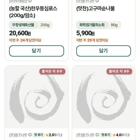
(주)두레축산
(주)둥구나무
(농할 국산)한우등심로스
(맛찬)고구마순나물
(200g/암소)
무항생제축산물
200g
화학첨가물최소화
90g
20,600
5,900
냉장
냉장
원
원
24
23
이번 주
개 담았어요
이번 주
개 담았어요
담기
담기
들어온 지 8주
들어온 지 8주
(주)둥구나무
2.0
(주)둥구나무
4.0
★
후기 2
★
후기 3
첫 후기
첫 후기