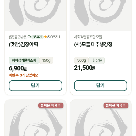
(주)둥구나무
5.0
사회적협동조합 모들
★
후기 1
첫 후기
(맛찬)김장아찌
(사)모들 대추생강청
화학첨가물최소화
150g
500g
상온
21,500
6,900
냉장
원
원
3
이번 주
개 담았어요
담기
담기
들어온 지 6주
들어온 지 6주