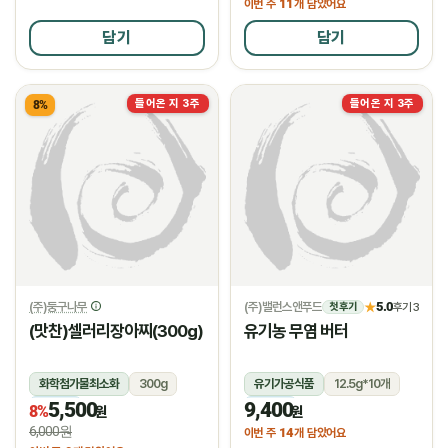
11
이번 주
개 담았어요
담기
담기
들어온 지 3주
들어온 지 3주
8%
(주)둥구나무
(주)밸런스앤푸드
5.0
★
후기 3
첫 후기
(맛찬)셀러리장아찌(300g)
유기농 무염 버터
화학첨가물최소화
300g
유기가공식품
12.5g*10개
5,500
9,400
냉장
냉장
8%
원
원
6,000원
14
이번 주
개 담았어요