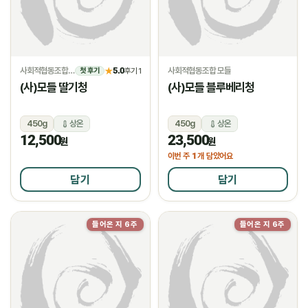
사회적협동조합 모들
5.0
사회적협동조합 모들
★
후기 1
첫 후기
(사)모들 딸기청
(사)모들 블루베리청
450g
상온
450g
상온
12,500
23,500
원
원
1
이번 주
개 담았어요
담기
담기
들어온 지 6주
들어온 지 6주