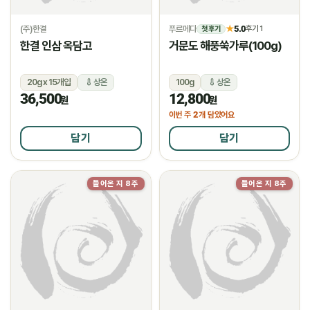
(주)한결
푸르메다
5.0
★
후기 1
첫 후기
한결 인삼 옥담고
거문도 해풍쑥가루(100g)
20g x 15개입
상온
100g
상온
36,500
12,800
원
원
2
이번 주
개 담았어요
담기
담기
들어온 지 8주
들어온 지 8주