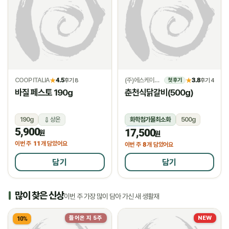
COOP ITALIA
4.5
(주)에스케이위드
3.8
★
후기 8
★
후기 4
첫 후기
바질 페스토 190g
춘천식닭갈비(500g)
190g
상온
화학첨가물최소화
500g
5,900
17,500
냉동
원
원
11
이번 주
개 담았어요
8
이번 주
개 담았어요
담기
담기
많이 찾은 신상
이번 주 가장 많이 담아 가신 새 생활재
들어온 지 5주
NEW
10%