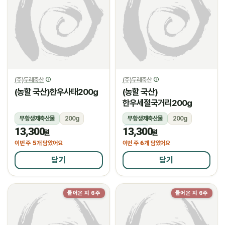
(주)두레축산
(주)두레축산
(농할 국산)한우사태200g
(농할 국산)
한우세절국거리200g
무항생제축산물
200g
무항생제축산물
200g
13,300
13,300
냉장
냉장
원
원
5
6
이번 주
개 담았어요
이번 주
개 담았어요
담기
담기
들어온 지 6주
들어온 지 6주