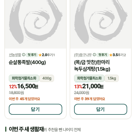
선농생활
2.0
(주)둥구나무
3.5
★
후기 1
★
후기 2
첫 후기
첫 후기
순살통족발(400g)
(목/금 맛찬)한마리
녹두삼계탕(1.5kg)
화학첨가물최소화
400g
화학첨가물최소화
1.5kg
16,500
21,000
냉장
냉장
12%
13%
원
원
18,800원
24,000원
45
39
이번 주
개 담았어요
이번 주
개 담았어요
담기
담기
이번 주 새 생활재
위 추천을 뺀 나머지 전체