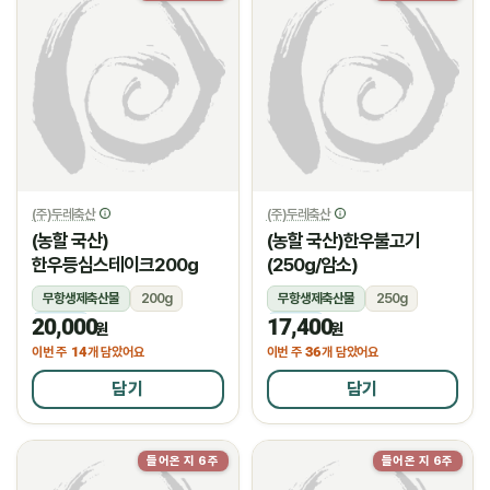
(주)두레축산
(주)두레축산
(농할 국산)
(농할 국산)한우불고기
한우등심스테이크200g
(250g/암소)
무항생제축산물
200g
무항생제축산물
250g
20,000
17,400
냉장
냉장
원
원
14
36
이번 주
개 담았어요
이번 주
개 담았어요
담기
담기
들어온 지 6주
들어온 지 6주