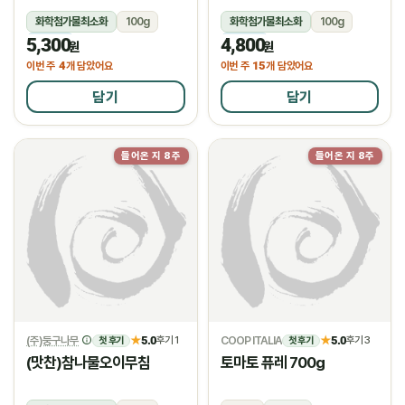
화학첨가물최소화
100g
화학첨가물최소화
100g
5,300
4,800
냉장
냉장
원
원
4
15
이번 주
개 담았어요
이번 주
개 담았어요
담기
담기
들어온 지 8주
들어온 지 8주
물량소진
(주)둥구나무
5.0
COOP ITALIA
5.0
★
후기 1
★
후기 3
첫 후기
첫 후기
(맛찬)참나물오이무침
토마토 퓨레 700g