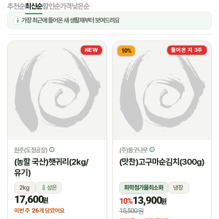
추천순
최신순
할인순
가격낮은순
가장 최근에 들어온 새 생활재부터 보여드려요
i
NEW
들어온 지 3주
10%
원주(도정공장)
(주)둥구나무
(농할 국산)햇귀리(2kg/
(맛찬)고구마순김치(300g)
유기)
2kg
상온
화학첨가물최소화
냉장
17,600
13,900
냉장
원
10%
원
26
15,500원
이번 주
개 담았어요