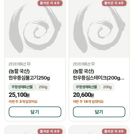
들어온 지 6주
들어온 지 6주
(주)두레축산
(주)두레축산
(농할 국산)
(농할 국산)
한우등심불고기250g
한우등심스테이크(200g/
암소)
무항생제축산물
250g
무항생제축산물
200g
25,100
20,600
냉장
냉장
원
원
3
18
이번 주
개 담았어요
이번 주
개 담았어요
담기
담기
들어온 지 6주
들어온 지 6주