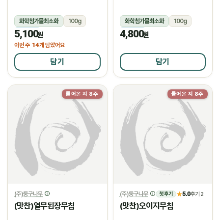
화학첨가물최소화
100g
화학첨가물최소화
100g
5,100
4,800
냉장
냉장
원
원
14
이번 주
개 담았어요
담기
담기
들어온 지 8주
들어온 지 8주
(주)둥구나무
(주)둥구나무
5.0
★
후기 2
첫 후기
(맛찬)열무된장무침
(맛찬)오이지무침