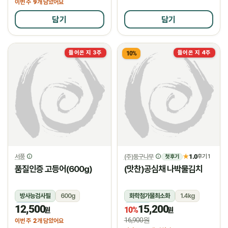
9
이번 주
개 담았어요
담기
담기
들어온 지 3주
들어온 지 4주
10%
서풍
(주)둥구나무
1.0
★
후기 1
첫 후기
품질인증 고등어(600g)
(맛찬)공심채 나박물김치
방사능검사필
600g
화학첨가물최소화
1.4kg
12,500
15,200
냉동
냉장
10%
원
원
16,900원
2
이번 주
개 담았어요