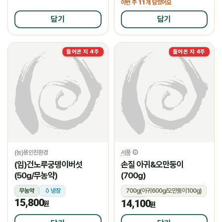
11
이번 주
개 담았어요
담기
담기
들어온 지 4주
들어온 지 4주
(농)용인친환경
서풍
(임)건노루궁뎅이버섯
손질 아귀&오만둥이
(50g/무농약)
(700g)
무농약
냉장
700g(아귀600g/오만둥이100g)
15,800
14,100
냉동
원
원