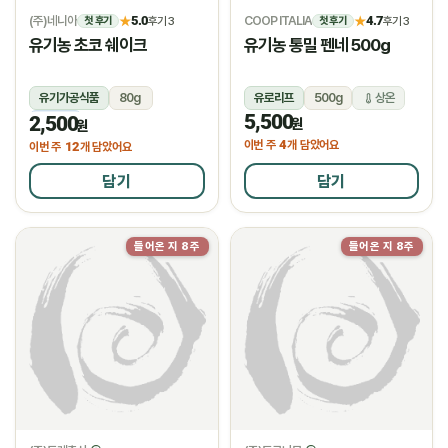
(주)네니아
5.0
COOP ITALIA
4.7
★
후기 3
★
후기 3
첫 후기
첫 후기
유기농 초코 쉐이크
유기농 통밀 펜네 500g
유기가공식품
80g
유로리프
500g
상온
5,500
2,500
냉동
원
원
4
이번 주
개 담았어요
12
이번 주
개 담았어요
담기
담기
들어온 지 8주
들어온 지 8주