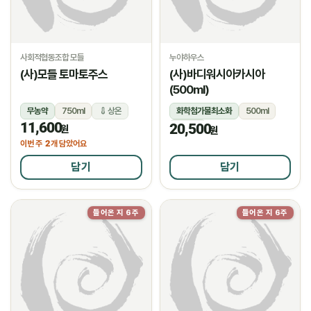
사회적협동조합 모들
누야하우스
(사)모들 토마토주스
(사)바디워시아카시아
(500ml)
무농약
750ml
상온
화학첨가물최소화
500ml
11,600
20,500
상온
원
원
2
이번 주
개 담았어요
담기
담기
들어온 지 6주
들어온 지 6주