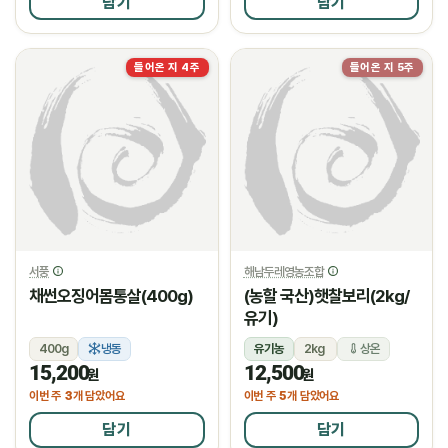
담기
담기
들어온 지 4주
들어온 지 5주
서풍
해남두레영농조합
채썬오징어몸통살(400g)
(농할 국산)햇찰보리(2kg/
유기)
400g
냉동
유기농
2kg
상온
15,200
12,500
원
원
3
5
이번 주
개 담았어요
이번 주
개 담았어요
담기
담기