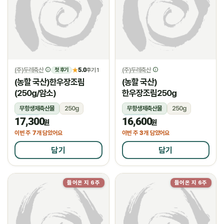
(주)두레축산
5.0
(주)두레축산
★
후기 1
첫 후기
(농할 국산)한우장조림
(농할 국산)
(250g/암소)
한우장조림250g
무항생제축산물
250g
무항생제축산물
250g
17,300
16,600
냉장
냉장
원
원
7
3
이번 주
개 담았어요
이번 주
개 담았어요
담기
담기
들어온 지 6주
들어온 지 6주