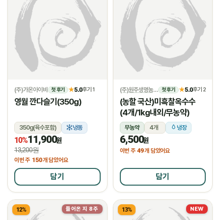
(주)가온아이비
5.0
(주)원주생명농업
5.0
★
후기 1
★
후기 2
첫 후기
첫 후기
영월 깐다슬기(350g)
(농할 국산)미흑찰옥수수
(4개/1kg내외/무농약)
350g(육수포함)
냉동
무농약
4개
냉장
11,900
6,500
10%
원
원
13,200원
49
이번 주
개 담았어요
150
이번 주
개 담았어요
담기
담기
들어온 지 8주
NEW
12%
13%