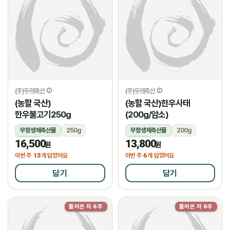
(주)두레축산
(주)두레축산
(농할 국산)
(농할 국산)한우사태
한우불고기250g
(200g/암소)
무항생제축산물
250g
무항생제축산물
200g
16,500
13,800
냉장
냉장
원
원
13
6
이번 주
개 담았어요
이번 주
개 담았어요
담기
담기
들어온 지 6주
들어온 지 6주