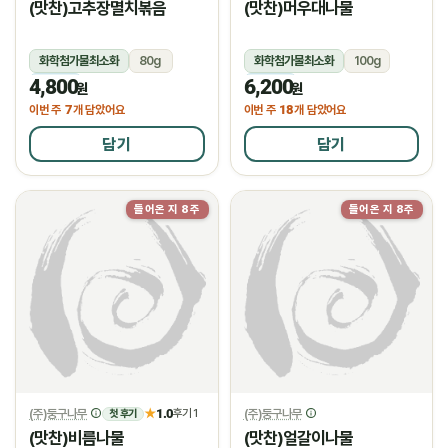
(맛찬)고추장멸치볶음
(맛찬)머우대나물
화학첨가물최소화
80g
화학첨가물최소화
100g
4,800
6,200
냉장
냉장
원
원
7
18
이번 주
개 담았어요
이번 주
개 담았어요
담기
담기
들어온 지 8주
들어온 지 8주
(주)둥구나무
1.0
(주)둥구나무
★
후기 1
첫 후기
(맛찬)비름나물
(맛찬)얼갈이나물