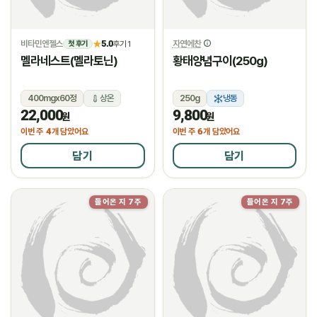
비타민엔젤스
5.0
자연에찬
★
후기 1
첫 후기
멜라네스트(멜라토닌)
황태양념구이(250g)
400mgx60정
상온
250g
냉동
22,000
9,800
원
원
4
6
이번 주
개 담았어요
이번 주
개 담았어요
담기
담기
들어온 지 7주
들어온 지 7주