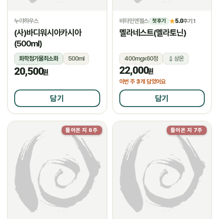
누야하우스
비타민엔젤스
5.0
★
후기 1
첫 후기
(사)바디워시아카시아
멜라네스트(멜라토닌)
(500ml)
화학첨가물최소화
500ml
400mgx60정
상온
22,000
20,500
상온
원
원
3
이번 주
개 담았어요
담기
담기
들어온 지 6주
들어온 지 7주