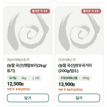
들어온 지 5주
들어온 지 6주
해남두레영농조합
(주)두레축산
(농할 국산)햇찰보리(2kg/
(농할 국산)한우국거리
유기)
(200g/암소)
유기농
2kg
상온
무항생제축산물
200g
12,500
13,900
냉장
원
원
4
이번 주
개 담았어요
24
이번 주
개 담았어요
담기
담기