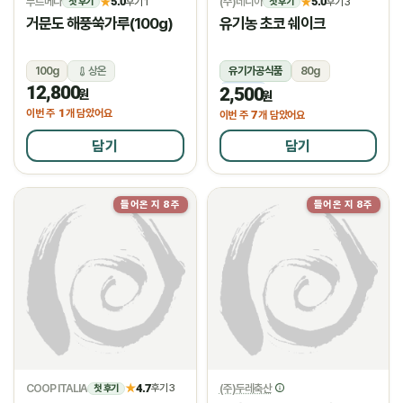
푸르메다
5.0
(주)네니아
5.0
★
후기 1
★
후기 3
첫 후기
첫 후기
거문도 해풍쑥가루(100g)
유기농 초코 쉐이크
100g
상온
유기가공식품
80g
12,800
2,500
냉동
원
원
1
이번 주
개 담았어요
7
이번 주
개 담았어요
담기
담기
들어온 지 8주
들어온 지 8주
COOP ITALIA
4.7
(주)두레축산
★
후기 3
첫 후기