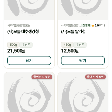
사회적협동조합 모들
사회적협동조합 모들
5.0
★
후기 1
첫 후기
(사)모들 대추생강청
(사)모들 딸기청
500g
상온
450g
상온
21,500
12,500
원
원
담기
담기
들어온 지 6주
들어온 지 6주