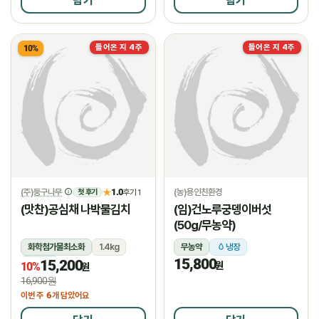
담기
담기
들어온 지 4주
들어온 지 4주
10%
(주)둥구나무
1.0
(농)용인친환경
★
후기 1
첫 후기
(맛찬)공심채 나박물김치
(임)건노루궁뎅이버섯
(50g/무농약)
화학첨가물최소화
1.4kg
무농약
냉장
15,800
15,200
냉장
원
10%
원
16,900원
6
이번 주
개 담았어요