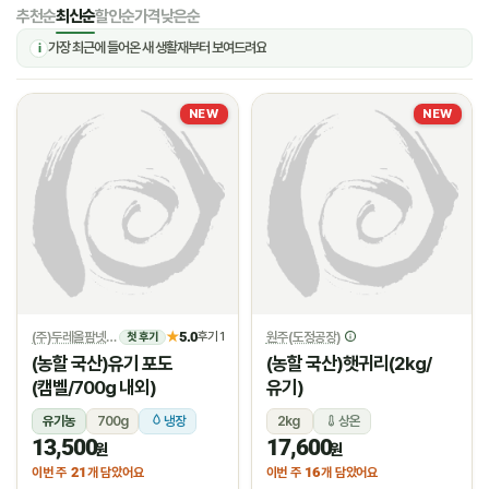
추천순
최신순
할인순
가격낮은순
가장 최근에 들어온 새 생활재부터 보여드려요
i
NEW
NEW
(주)두레올팜넷
5.0
원주(도정공장)
★
후기 1
첫 후기
(농할 국산)유기 포도
(농할 국산)햇귀리(2kg/
(캠벨/700g 내외)
유기)
유기농
700g
냉장
2kg
상온
13,500
17,600
원
원
21
16
이번 주
개 담았어요
이번 주
개 담았어요