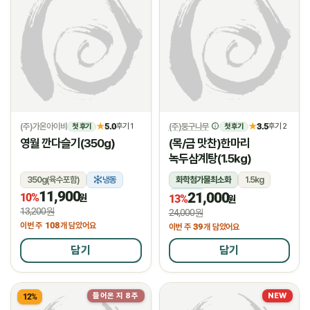
(주)가온아이비
5.0
(주)둥구나무
3.5
★
후기 1
★
후기 2
첫 후기
첫 후기
영월 깐다슬기(350g)
(목/금 맛찬)한마리
녹두삼계탕(1.5kg)
350g(육수포함)
냉동
화학첨가물최소화
1.5kg
11,900
21,000
10%
냉장
원
13%
원
13,200원
24,000원
108
이번 주
개 담았어요
39
이번 주
개 담았어요
담기
담기
들어온 지 8주
NEW
12%