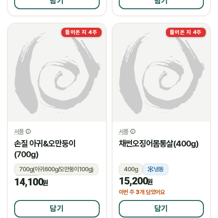
담기
담기
들어온 지 4주
들어온 지 4주
서풍
서풍
손질 아귀&오만둥이
채썬오징어몸통살(400g)
(700g)
700g(아귀600g/오만둥이100g)
400g
냉동
15,200
14,100
냉동
원
원
3
이번 주
개 담았어요
담기
담기