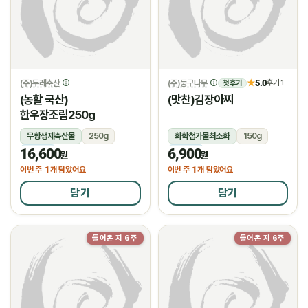
(주)두레축산
(주)둥구나무
5.0
★
후기 1
첫 후기
(농할 국산)
(맛찬)김장아찌
한우장조림250g
무항생제축산물
250g
화학첨가물최소화
150g
16,600
6,900
냉장
냉장
원
원
1
1
이번 주
개 담았어요
이번 주
개 담았어요
담기
담기
들어온 지 6주
들어온 지 6주