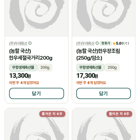
(주)두레축산
(주)두레축산
5.0
★
후기 1
첫 후기
(농할 국산)
(농할 국산)한우장조림
한우세절국거리200g
(250g/암소)
무항생제축산물
200g
무항생제축산물
250g
13,300
17,300
냉장
냉장
원
원
4
4
이번 주
개 담았어요
이번 주
개 담았어요
담기
담기
들어온 지 6주
들어온 지 6주