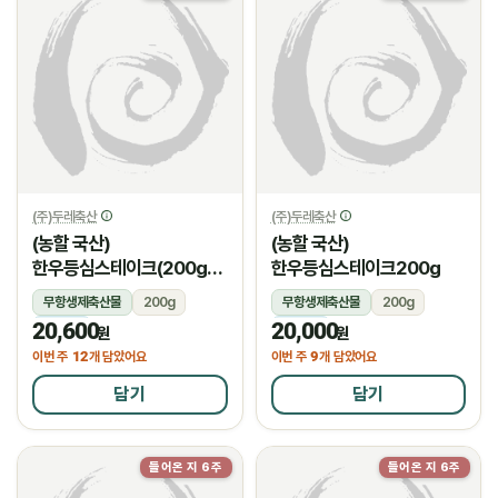
(주)두레축산
(주)두레축산
(농할 국산)
(농할 국산)
한우등심스테이크(200g/
한우등심스테이크200g
암소)
무항생제축산물
200g
무항생제축산물
200g
20,600
20,000
냉장
냉장
원
원
12
9
이번 주
개 담았어요
이번 주
개 담았어요
담기
담기
들어온 지 6주
들어온 지 6주