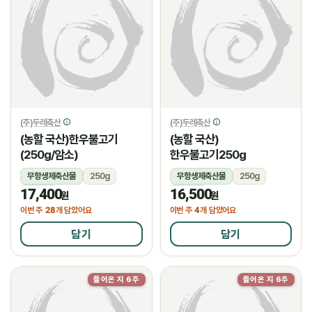
(주)두레축산
(주)두레축산
(농할 국산)한우불고기
(농할 국산)
(250g/암소)
한우불고기250g
무항생제축산물
250g
무항생제축산물
250g
17,400
16,500
냉장
냉장
원
원
28
4
이번 주
개 담았어요
이번 주
개 담았어요
담기
담기
들어온 지 6주
들어온 지 6주