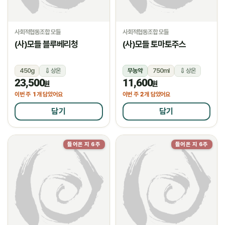
사회적협동조합 모들
사회적협동조합 모들
(사)모들 블루베리청
(사)모들 토마토주스
450g
상온
무농약
750ml
상온
23,500
11,600
원
원
1
2
이번 주
개 담았어요
이번 주
개 담았어요
담기
담기
들어온 지 6주
들어온 지 6주