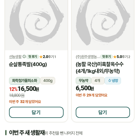
선농생활
2.0
(주)원주생명농업
5.0
★
후기 1
★
후기 2
첫 후기
첫 후기
순살통족발(400g)
(농할 국산)미흑찰옥수수
(4개/1kg내외/무농약)
화학첨가물최소화
400g
무농약
4개
냉장
6,500
16,500
냉장
원
12%
원
18,800원
29
이번 주
개 담았어요
32
이번 주
개 담았어요
담기
담기
이번 주 새 생활재
위 추천을 뺀 나머지 전체