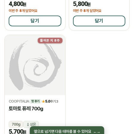
4,800
5,800
냉장
냉장
원
원
8
8
이번 주
개 담았어요
이번 주
개 담았어요
담기
담기
들어온 지 8주
물량소진
COOP ITALIA
5.0
★
후기 3
첫 후기
토마토 퓨레 700g
700g
상온
5,700
옆으로 넘기면 다음 테마를 볼 수 있어요
←
→
원