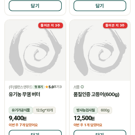
담기
담기
들어온 지 3주
들어온 지 3주
(주)밸런스앤푸드
5.0
서풍
★
후기 3
첫 후기
유기농 무염 버터
품질인증 고등어(600g)
유기가공식품
12.5g*10개
방사능검사필
600g
9,400
12,500
냉장
냉동
원
원
7
1
이번 주
개 담았어요
이번 주
개 담았어요