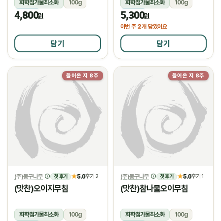
화학첨가물최소화
100g
화학첨가물최소화
100g
4,800
5,300
냉장
냉장
원
원
2
이번 주
개 담았어요
담기
담기
들어온 지 8주
들어온 지 8주
(주)둥구나무
5.0
(주)둥구나무
5.0
★
후기 2
★
후기 1
첫 후기
첫 후기
(맛찬)오이지무침
(맛찬)참나물오이무침
화학첨가물최소화
100g
화학첨가물최소화
100g