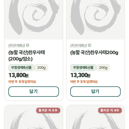
(주)두레축산
(주)두레축산
(농할 국산)한우사태
(농할 국산)한우사태200g
(200g/암소)
무항생제축산물
200g
무항생제축산물
200g
13,800
13,300
냉장
냉장
원
원
3
3
이번 주
개 담았어요
이번 주
개 담았어요
담기
담기
들어온 지 6주
들어온 지 6주