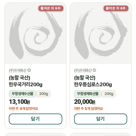
들어온 지 6주
들어온 지 6주
(주)두레축산
(주)두레축산
(농할 국산)
(농할 국산)
한우국거리200g
한우등심로스200g
무항생제수산물
200g
무항생제축산물
200g
13,100
20,000
냉장
냉장
원
원
4
5
이번 주
개 담았어요
이번 주
개 담았어요
담기
담기