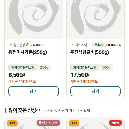
(주)청오건강
5.0
(주)에스케이위드
3.8
★
후기 6
★
후기 4
첫 후기
통현미사과몬(250g)
춘천식닭갈비(500g)
화학첨가물최소화
250g
화학첨가물최소화
500g
8,500
17,500
상온
냉동
원
원
1
3
이번 주
개 담았어요
이번 주
개 담았어요
담기
담기
많이 찾은 신상
이번 주 가장 많이 담아 가신 새 생활재
들어온 지 5주
NEW
10%
13%