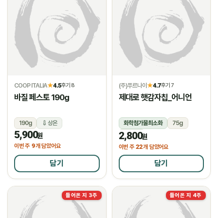
COOP ITALIA
4.5
(주)푸르나이
4.7
★
후기 8
★
후기 7
바질 페스토 190g
제대로 햇감자칩_어니언
190g
상온
화학첨가물최소화
75g
5,900
2,800
상온
원
원
9
이번 주
개 담았어요
22
이번 주
개 담았어요
담기
담기
들어온 지 3주
들어온 지 4주