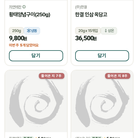
자연에찬
(주)한결
황태양념구이(250g)
한결 인삼 옥담고
250g
냉동
20g x 15개입
상온
9,800
36,500
원
원
5
이번 주
개 담았어요
담기
담기
들어온 지 7주
들어온 지 8주