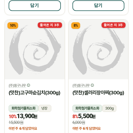
담기
담기
들어온 지 3주
들어온 지 3주
10%
8%
(주)둥구나무
(주)둥구나무
(맛찬)고구마순김치(300g)
(맛찬)셀러리장아찌(300g)
화학첨가물최소화
냉장
화학첨가물최소화
300g
13,900
5,500
냉장
냉장
10%
8%
원
원
15,500원
6,000원
6
6
이번 주
개 담았어요
이번 주
개 담았어요