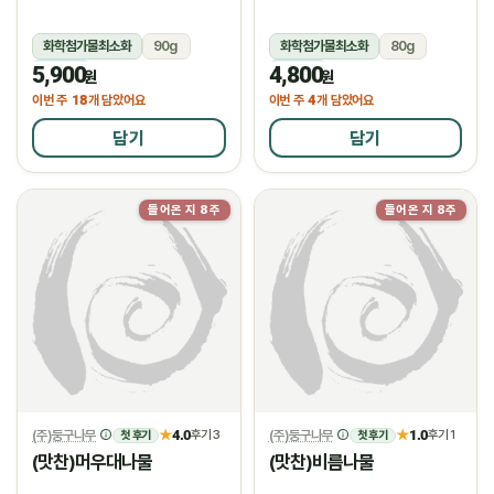
화학첨가물최소화
90g
화학첨가물최소화
80g
5,900
4,800
냉장
냉장
원
원
18
4
이번 주
개 담았어요
이번 주
개 담았어요
담기
담기
들어온 지 8주
들어온 지 8주
(주)둥구나무
4.0
(주)둥구나무
1.0
★
후기 3
★
후기 1
첫 후기
첫 후기
(맛찬)머우대나물
(맛찬)비름나물