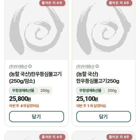
들어온 지 6주
들어온 지 6주
(주)두레축산
(주)두레축산
(농할 국산)한우등심불고기
(농할 국산)
(250g/암소)
한우등심불고기250g
무항생제축산물
250g
무항생제축산물
250g
25,800
25,100
냉장
냉장
원
원
4
1
이번 주
개 담았어요
이번 주
개 담았어요
담기
담기
들어온 지 6주
들어온 지 6주