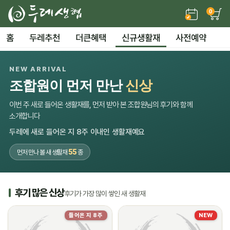
0
홈
두레추천
더큰혜택
신규생활재
사전예약
NEW ARRIVAL
조합원이 먼저 만난
신상
이번 주 새로 들어온 생활재를, 먼저 받아 본 조합원님의 후기와 함께
소개합니다
두레에 새로 들어온 지 8주 이내인 생활재예요
55
먼저 만나 볼 새 생활재
종
후기 많은 신상
후기가 가장 많이 쌓인 새 생활재
들어온 지 8주
NEW