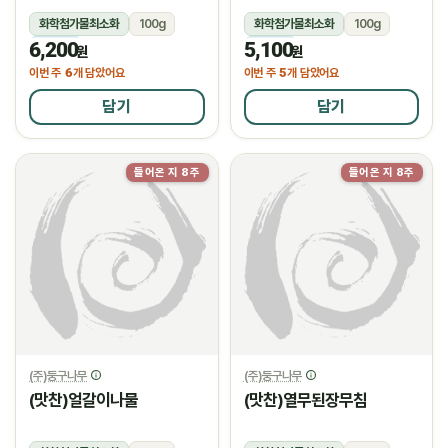
화학첨가물최소화
100g
화학첨가물최소화
100g
6,200
5,100
냉장
냉장
원
원
6
5
이번 주
개 담았어요
이번 주
개 담았어요
담기
담기
들어온 지 8주
들어온 지 8주
(주)둥구나무
(주)둥구나무
(맛찬)얼갈이나물
(맛찬)열무된장무침