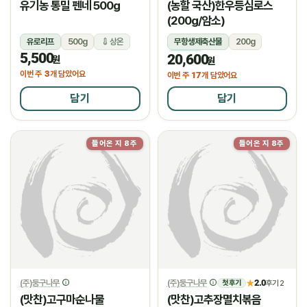
유기농 통밀 펜네 500g
(농할 국산)한우등심로스
(200g/암소)
유로리프
500g
상온
무항생제축산물
200g
5,500
20,600
냉장
원
원
3
이번 주
개 담았어요
17
이번 주
개 담았어요
담기
담기
들어온 지 8주
들어온 지 8주
(주)둥구나무
(주)둥구나무
2.0
★
후기 2
첫 후기
(맛찬)고구마순나물
(맛찬)고추장멸치볶음