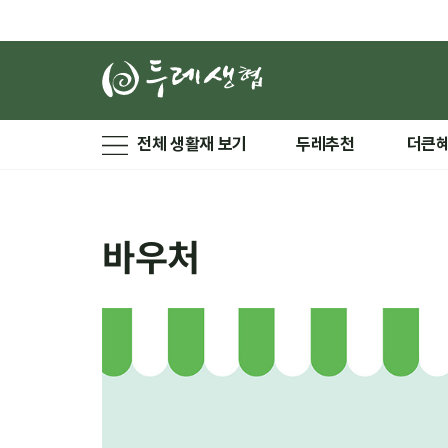
전체 생활재 보기
두레추천
더큰
바우처