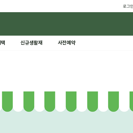
로그
혜택
신규생활재
사전예약