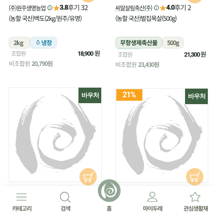
★
★
후기 32
후기 2
(주)원주생명농업
씨알살림축산(주)
3.8
4.0
(농할 국산)백도(2kg/원주/유명)
(농할 국산)벌집목살(500g)
2kg
냉장
무항생제축산물
500g
원
조합원
냉장
원
18,900
조합원
21,300
비조합원
20,790원
비조합원
23,430원
21%
바우처
바우처
★
후기 16
씨알살림축산(주)
★
4.4
후기 27
(주)원주생명농업
4.8
(농할 국산)벌집삼겹살(500g)
(농할 국산)부추(180g/무농약)
카테고리
검색
홈
마이두레
관심생활재