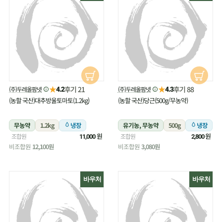
★
★
후기 21
후기 88
(주)두레올팜넷
(주)두레올팜넷
4.2
4.3
(농할 국산)대추방울토마토(1.2kg)
(농할 국산)당근(500g/무농약)
무농약
1.2kg
냉장
유기농, 무농약
500g
냉장
원
원
조합원
조합원
11,000
2,800
비조합원
12,100원
비조합원
3,080원
바우처
바우처