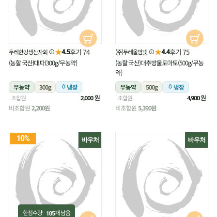
★
★
후기 74
후기 75
두레한강생산자회
(주)두레올팜넷
4.5
4.4
(농할 국산)대파(300g/무농약)
(농할 국산)대추방울토마토(500g/무농
약)
무농약
300g
냉장
무농약
500g
냉장
원
원
조합원
조합원
2,000
4,900
비조합원
2,200원
비조합원
5,390원
10%
바우처
바우처
한정수량
개 남음
105