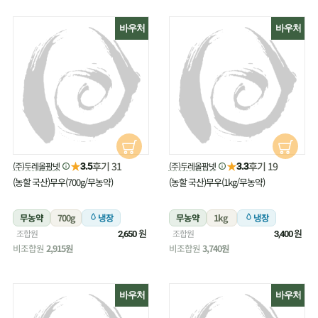
바우처
바우처
★
★
후기 31
후기 19
(주)두레올팜넷
(주)두레올팜넷
3.5
3.3
(농할 국산)무우(700g/무농약)
(농할 국산)무우(1kg/무농약)
무농약
700g
냉장
무농약
1kg
냉장
원
원
조합원
조합원
2,650
3,400
비조합원
2,915원
비조합원
3,740원
바우처
바우처