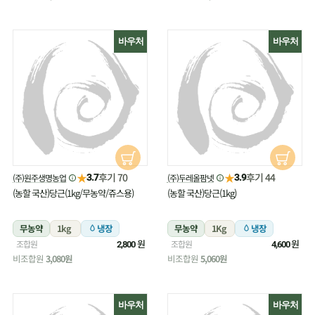
바우처
바우처
★
★
후기 70
후기 44
(주)원주생명농업
(주)두레올팜넷
3.7
3.9
(농할 국산)당근(1kg/무농약/쥬스용)
(농할 국산)당근(1kg)
무농약
1kg
냉장
무농약
1Kg
냉장
원
원
조합원
조합원
2,800
4,600
비조합원
3,080원
비조합원
5,060원
바우처
바우처