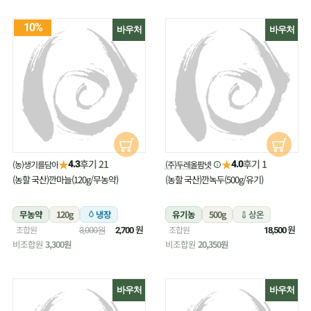
10%
바우처
바우처
★
★
후기 21
후기 1
(농)생기를담아
(주)두레올팜넷
4.3
4.0
(농할 국산)깐마늘(120g/무농약)
(농할 국산)깐녹두(500g/유기)
무농약
120g
냉장
유기농
500g
상온
원
원
조합원
조합원
3,000원
2,700
18,500
비조합원
3,300원
비조합원
20,350원
바우처
바우처