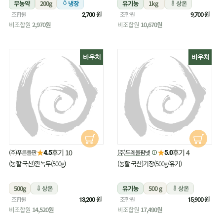
무농약
200g
냉장
유기농
1kg
상온
원
원
조합원
조합원
2,700
9,700
비조합원
2,970원
비조합원
10,670원
바우처
바우처
★
★
후기 10
후기 4
(주)푸른들판
(주)두레올팜넷
4.5
5.0
(농할 국산)깐녹두(500g)
(농할 국산)기장(500g/유기)
500g
상온
유기농
500 g
상온
원
원
조합원
조합원
13,200
15,900
비조합원
14,520원
비조합원
17,490원