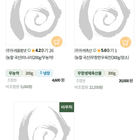
★
★
후기 26
후기 1
(주)두레올팜넷
(주)두레축산
4.2
5.0
(농할 국산)미나리(200g/무농약)
(농할 국산)무항한우육전(300g/암소)
무농약
200g
냉장
무항생제축산물
300g
원
조합원
냉장
원
4,600
조합원
20,500
비조합원
5,060원
비조합원
22,550원
바우처