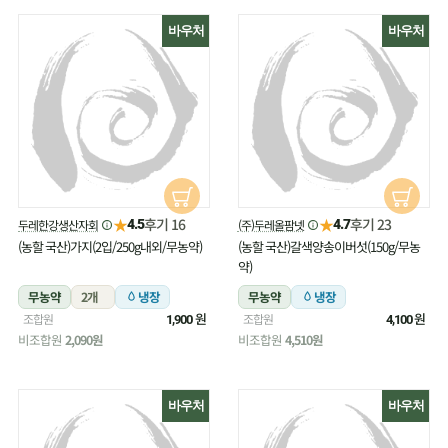
바우처
바우처
★
★
후기 16
후기 23
두레한강생산자회
(주)두레올팜넷
4.5
4.7
(농할 국산)가지(2입/250g내외/무농약)
(농할 국산)갈색양송이버섯(150g/무농
약)
무농약
2개
냉장
무농약
냉장
원
원
조합원
조합원
1,900
4,100
비조합원
2,090원
비조합원
4,510원
바우처
바우처