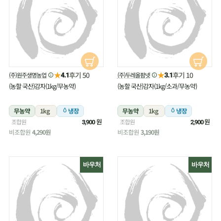
★
★
후기 50
후기 10
(주)원주생명농업
(주)두레올팜넷
4.1
3.1
(농할 국산)감자(1kg/무농약)
(농할 국산)감자(1kg/소과/무농약)
무농약
1kg
냉장
무농약
1kg
냉장
원
원
조합원
조합원
3,900
2,900
비조합원
4,290원
비조합원
3,190원
바우처
바우처