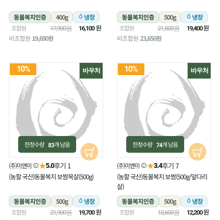
동물복지인증
400g
냉장
동물복지인증
500g
냉장
원
원
조합원
조합원
17,900원
16,100
21,500원
19,400
비조합원
19,690원
비조합원
23,650원
10%
10%
바우처
바우처
한정수량
개 남음
한정수량
개 남음
83
74
★
★
후기 1
후기 7
(주)미앤미
(주)미앤미
5.0
3.4
(농할 국산)동물복지 보쌈목살(500g)
(농할 국산)동물복지 보쌈(500g/앞다리
살)
동물복지인증
500g
냉장
동물복지인증
500g
냉장
원
원
조합원
조합원
21,900원
19,700
13,600원
12,200