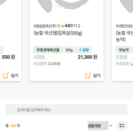
★
후기 2
씨알살림축산(주)
두레한강생
4.0
(농할 국산)벌집목살(500g)
(농할 국산
농약)
장
무항생제축산물
500g
냉장
무농약
원
원
조합원
조합원
550
21,300
비조합원
23,430원
비조합원
1
담기
담기
총
개
345