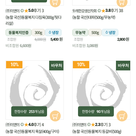
★
★
후기 3
후기 38
(주)미앤미
두레한강생산자회
5.0
3.8
(농할 국산)동물복지 다짐육(300g/뒷다
(농할 국산)대파(500g/무농약)
리살)
동물복지인증
300g
냉장
무농약
500g
냉장
원
원
조합원
조합원
6,000원
5,400
2,800
비조합원
6,600원
비조합원
3,080원
10%
10%
바우처
바우처
한정수량
개 남음
한정수량
개 남음
253
90
★
★
후기 4
후기 3
(주)미앤미
(주)미앤미
4.0
2.3
(농할 국산)동물복지 목살(400g/구이)
(농할 국산)동물복지 등갈비(500g)