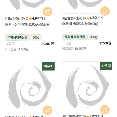
★
후기 5
★
씨알살림축산(주)
후기 8
4.2
씨알살림축산(주)
4.9
(농할 국산)돼지삼겹살(400g)
(농할 국산)돼지안심(500g/장조림용)
무항생제축산물
400g
무항생제축산물
500g
냉장
원
조합원
냉장
원
조합원
17,500
10,500
비조합원
19,250원
비조합원
11,550원
바우처
바우처
★
후기 4
★
씨알살림축산(주)
후기 2
4.0
씨알살림축산(주)
4.0