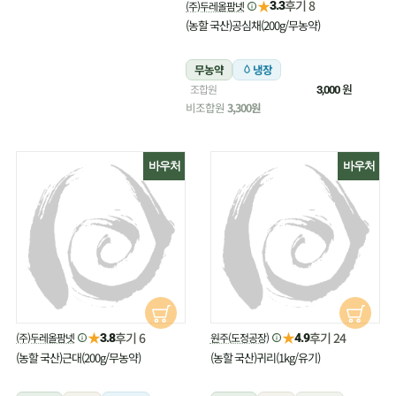
★
후기 8
(주)두레올팜넷
3.3
(농할 국산)공심채(200g/무농약)
무농약
냉장
원
조합원
3,000
비조합원
3,300원
바우처
바우처
★
★
후기 6
후기 24
(주)두레올팜넷
원주(도정공장)
3.8
4.9
(농할 국산)근대(200g/무농약)
(농할 국산)귀리(1kg/유기)