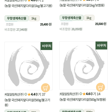
(농할 국산)돼지앞다리살(1kg/보쌈용)
(농할 국산)돼지앞다리살(1kg/불고기용)
무항생제축산물
1kg
무항생제축산물
1kg
냉장
원
조합원
냉장
원
조합원
25,500
25,400
비조합원
28,050원
비조합원
27,940원
바우처
바우처
★
후기 14
★
씨알살림축산(주)
후기 37
4.6
씨알살림축산(주)
4.4
(농할 국산)돼지앞다리살(500g/보쌈용)
(농할 국산)돼지앞다리살(500g/불고기
용)
무항생제축산물
500g