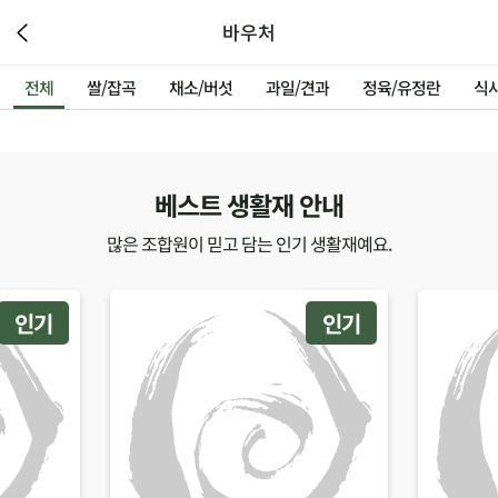
바우처
전체
쌀/잡곡
채소/버섯
과일/견과
정육/유정란
식
베스트 생활재 안내
많은 조합원이 믿고 담는 인기 생활재예요.
인기
인기