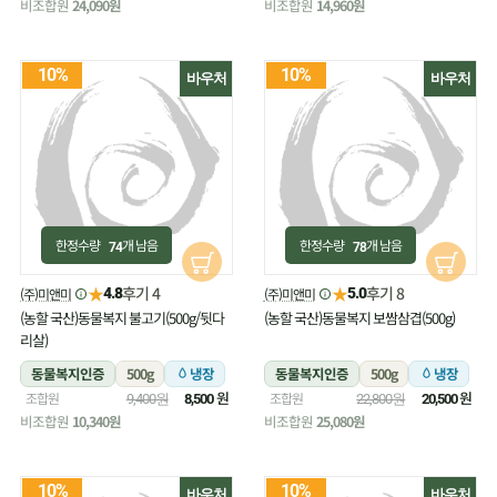
비조합원
24,090원
비조합원
14,960원
10%
10%
바우처
바우처
한정수량
개 남음
한정수량
개 남음
74
78
★
★
후기 4
후기 8
(주)미앤미
(주)미앤미
4.8
5.0
(농할 국산)동물복지 불고기(500g/뒷다
(농할 국산)동물복지 보쌈삼겹(500g)
리살)
동물복지인증
500g
냉장
동물복지인증
500g
냉장
원
원
조합원
조합원
9,400원
8,500
22,800원
20,500
비조합원
10,340원
비조합원
25,080원
10%
10%
바우처
바우처