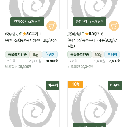
한정수량
개 남음
한정수량
개 남음
64
175
★
★
후기 1
후기 6
(주)미앤미
(주)미앤미
5.0
5.0
(농할 국산)동물복지 찜갈비(1kg/냉장)
(농할 국산)동물복지 찌개용(300g/앞다
리살)
동물복지인증
1kg
냉장
동물복지인증
300g
냉장
원
원
조합원
조합원
23,000원
20,700
9,400원
8,500
비조합원
25,300원
비조합원
10,340원
10%
바우처
바우처