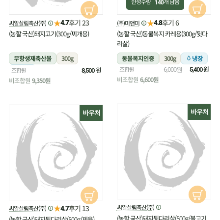
한정수량
개 남음
140
★
★
후기 23
후기 6
씨알살림축산(주)
(주)미앤미
4.7
4.8
(농할 국산)돼지고기(300g/찌개용)
(농할 국산)동물복지 카레용(300g/뒷다
리살)
무항생제축산물
300g
동물복지인증
300g
냉장
원
조합원
냉장
원
조합원
6,000원
5,400
8,500
비조합원
6,600원
비조합원
9,350원
바우처
바우처
★
씨알살림축산(주)
후기 13
씨알살림축산(주)
4.7
(농할 국산)돼지뒷다리살(500g/불고기
(농할 국산)돼지뒷다리살(500g/제육)