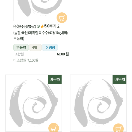
★
후기 2
(주)원주생명농업
5.0
(농할 국산)미흑찰옥수수(4개/1kg내외/
무농약)
무농약
4개
냉장
원
조합원
6,500
비조합원
7,150원
바우처
바우처