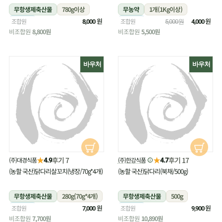
무항생제축산물
780g이상
무농약
1개(1Kg이상)
냉장
원
냉장
원
조합원
조합원
8,000
5,000원
4,000
비조합원
8,800원
비조합원
5,500원
바우처
바우처
★
★
후기 7
후기 17
(주)대경식품
(주)한강식품
4.9
4.7
(농할 국산)닭다리살꼬치(냉장/70g*4개)
(농할 국산)닭다리(북채/500g)
무항생제축산물
280g(70g*4개)
무항생제축산물
500g
냉장
원
냉장
원
조합원
조합원
7,000
9,900
비조합원
7,700원
비조합원
10,890원