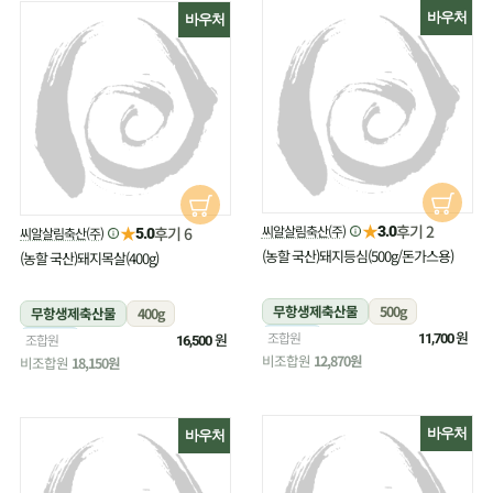
바우처
바우처
★
후기 2
★
씨알살림축산(주)
후기 6
3.0
씨알살림축산(주)
5.0
(농할 국산)돼지등심(500g/돈가스용)
(농할 국산)돼지목살(400g)
무항생제축산물
500g
무항생제축산물
400g
냉장
원
조합원
냉장
원
조합원
11,700
16,500
비조합원
12,870원
비조합원
18,150원
바우처
바우처