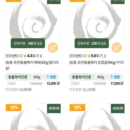
한정수량
개 남음
한정수량
개 남음
168
238
★
★
후기 6
후기 3
(주)미앤미
(주)미앤미
4.3
5.0
(농할 국산)동물복지 제육(500g/앞다리
(농할 국산)동물복지 삼겹살(400g/구이)
살)
동물복지인증
500g
냉장
동물복지인증
400g
냉장
원
원
조합원
조합원
13,600원
12,200
19,200원
17,200
비조합원
14,960원
비조합원
21,120원
10%
10%
바우처
바우처