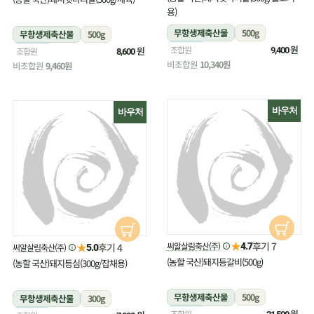
용)
무항생제축산물
500g
무항생제축산물
500g
냉장
원
조합원
냉장
원
조합원
9,400
8,600
비조합원
10,340원
비조합원
9,460원
바우처
바우처
★
후기 7
★
씨알살림축산(주)
후기 4
4.7
씨알살림축산(주)
5.0
(농할 국산)돼지등갈비(500g)
(농할 국산)돼지등심(300g/잡채용)
무항생제축산물
500g
무항생제축산물
300g
냉장
원
조합원