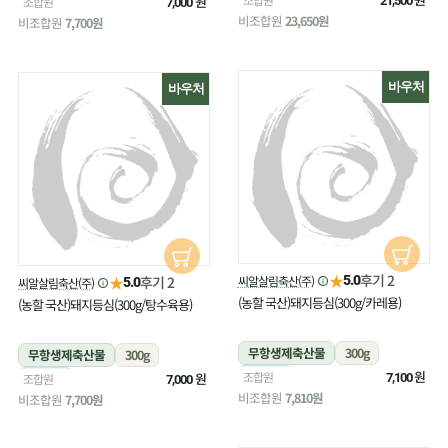
냉장
원
조합원
21,500
7,000
비조합원
23,650원
비조합원
7,700원
바우처
바우처
★
후기 2
★
씨알살림축산(주)
후기 2
5.0
씨알살림축산(주)
5.0
(농할 국산)돼지등심(300g/카레용)
(농할 국산)돼지등심(300g/탕수육용)
무항생제축산물
300g
무항생제축산물
300g
냉장
원
조합원
냉장
원
조합원
7,100
7,000
비조합원
7,810원
비조합원
7,700원