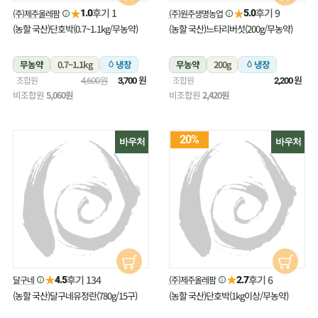
★
★
후기 1
후기 9
(주)제주올레팜
(주)원주생명농업
1.0
5.0
(농할 국산)단호박(0.7~1.1kg/무농약)
(농할 국산)느타리버섯(200g/무농약)
무농약
0.7~1.1kg
냉장
무농약
200g
냉장
원
원
조합원
조합원
4,600원
3,700
2,200
비조합원
5,060원
비조합원
2,420원
20%
바우처
바우처
★
★
후기 134
후기 6
달구네
(주)제주올레팜
4.5
2.7
(농할 국산)달구네유정란(780g/15구)
(농할 국산)단호박(1kg이상/무농약)