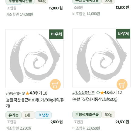
무항생제축산물
500g
냉장
원
조합원
냉장
원
조합원
12,800
12,800
비조합원
14,080원
비조합원
14,080원
바우처
바우처
★
후기 12
★
씨알살림축산(주)
후기 10
4.6
강원유기농
4.3
(농할 국산)돼지통삼겹살(500g)
(농할 국산)둥근애호박(1개/500g내외/유
기)
무항생제축산물
500g
유기농
1개
냉장
원
냉장
원
조합원
조합원
2,500
21,500
비조합원
2,750원
비조합원
23,650원