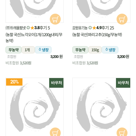
★
★
후기 5
후기 25
(주)두레올팜넷
강원유기농
3.8
4.9
(농할 국산)노각오이(1개/1200g내외/무
(농할 국산)꽈리고추(150g/무농약)
농약)
무농약
1개
냉장
무농약
150g
냉장
원
원
조합원
조합원
3,200
3,200
비조합원
3,520원
비조합원
3,520원
20%
바우처
바우처