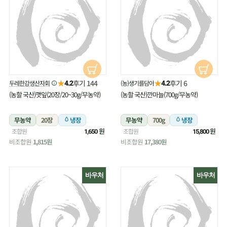
★
★
후기 144
후기 6
두레한강생산자회
(농)생기를담아
4.2
4.2
(농할 국산)깻잎(20장/20~30g/무농약)
(농할 국산)깐마늘(700g/무농약)
무농약
20장
냉장
무농약
700g
냉장
원
원
조합원
조합원
1,650
15,800
비조합원
1,815원
비조합원
17,380원
바우처
바우처