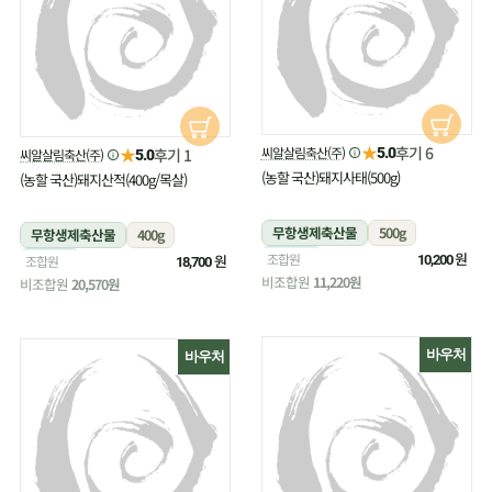
★
후기 6
★
씨알살림축산(주)
후기 1
5.0
씨알살림축산(주)
5.0
(농할 국산)돼지사태(500g)
(농할 국산)돼지산적(400g/목살)
무항생제축산물
500g
무항생제축산물
400g
냉장
원
조합원
냉장
원
조합원
10,200
18,700
비조합원
11,220원
비조합원
20,570원
바우처
바우처