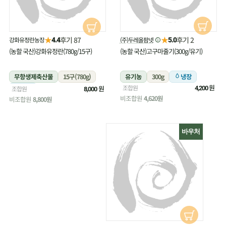
★
★
후기 87
후기 2
강화유정란농장
(주)두레올팜넷
4.4
5.0
(농할 국산)강화유정란(780g/15구)
(농할 국산)고구마줄기(300g/유기)
무항생제축산물
15구(780g)
유기농
300g
냉장
원
조합원
냉장
원
조합원
4,200
8,000
비조합원
4,620원
비조합원
8,800원
바우처