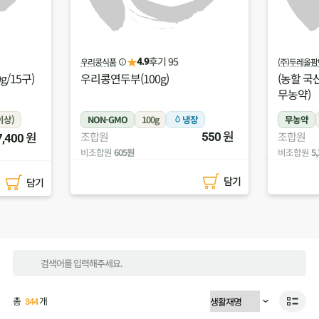
★
후기 75
(주)두레올팜넷
달구네
4.4
(농할 국산)대추방울토마토(500g/
(농할 국
무농약)
구)
장
무농약
500g
냉장
무항생제
원
원
조합원
550
4,900
냉장
조합원
비조합원
5,390원
비조합원
8
담기
담기
총
개
344