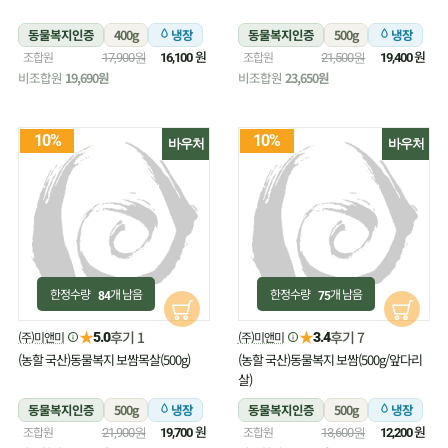
동물복지인증
400g
냉장
동물복지인증
500g
냉장
원
원
조합원
조합원
17,900원
16,100
21,500원
19,400
비조합원
19,690원
비조합원
23,650원
10%
10%
바우처
바우처
한정수량
개 남음
한정수량
개 남음
84
75
★
★
후기 1
후기 7
(주)미앤미
(주)미앤미
5.0
3.4
(농할 국산)동물복지 보쌈목살(500g)
(농할 국산)동물복지 보쌈(500g/앞다리
살)
동물복지인증
500g
냉장
동물복지인증
500g
냉장
원
원
조합원
조합원
21,900원
19,700
13,600원
12,200