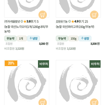
★
★
후기 5
후기 25
(주)두레올팜넷
강원유기농
3.8
4.9
(농할 국산)노각오이(1개/1200g내외/무
(농할 국산)꽈리고추(150g/무농약)
농약)
무농약
1개
냉장
무농약
150g
냉장
원
원
조합원
조합원
3,200
3,200
비조합원
3,520원
비조합원
3,520원
20%
바우처
바우처