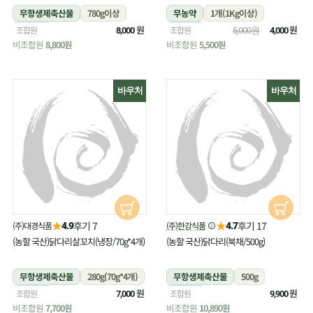
무항생제축산물
780g이상
무농약
1개(1Kg이상)
냉장
원
냉장
원
조합원
조합원
8,000
5,000원
4,000
비조합원
8,800원
비조합원
5,500원
바우처
바우처
★
★
후기 7
후기 17
(주)대경식품
(주)한강식품
4.9
4.7
(농할 국산)닭다리살꼬치(냉장/70g*4개)
(농할 국산)닭다리(북채/500g)
무항생제축산물
280g(70g*4개)
무항생제축산물
500g
냉장
원
냉장
원
조합원
조합원
7,000
9,900
비조합원
7,700원
비조합원
10,890원