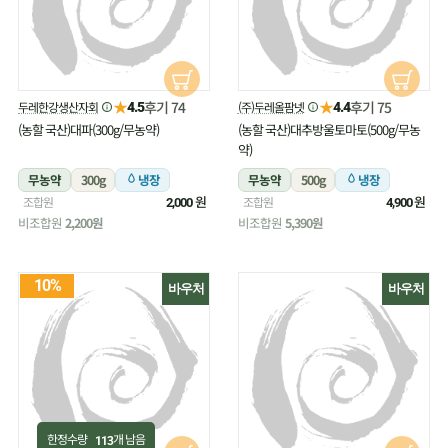
★
★
후기 74
후기 75
두레한강생산자회
(주)두레올팜넷
4.5
4.4
(농할 국산)대파(300g/무농약)
(농할 국산)대추방울토마토(500g/무농
약)
무농약
300g
냉장
무농약
500g
냉장
원
원
조합원
조합원
2,000
4,900
비조합원
2,200원
비조합원
5,390원
10%
바우처
바우처
한정수량
개 남음
113