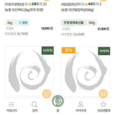
★
★
후기 32
후기 2
(주)원주생명농업
씨알살림축산(주)
3.8
4.0
(농할 국산)백도(2kg/원주/유명)
(농할 국산)벌집목살(500g)
2kg
냉장
무항생제축산물
500g
원
조합원
냉장
원
18,900
조합원
21,300
비조합원
20,790원
비조합원
23,430원
21%
바우처
바우처
★
후기 16
씨알살림축산(주)
★
4.4
후기 27
(주)원주생명농업
4.8
(농할 국산)벌집삼겹살(500g)
(농할 국산)부추(180g/무농약)
카테고리
검색
홈
마이두레
관심생활재