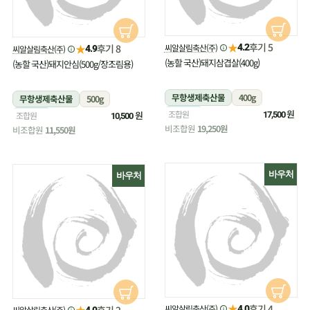
★
후기 5
★
씨알살림축산(주)
후기 8
4.2
씨알살림축산(주)
4.9
(농할 국산)돼지삼겹살(400g)
(농할 국산)돼지안심(500g/장조림용)
무항생제축산물
400g
무항생제축산물
500g
냉장
원
조합원
냉장
원
조합원
17,500
10,500
비조합원
19,250원
비조합원
11,550원
바우처
바우처
★
후기 4
★
씨알살림축산(주)
후기 2
4.0
씨알살림축산(주)
4.0