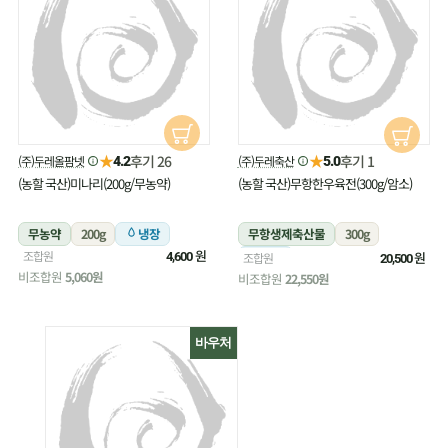
★
★
후기 26
후기 1
(주)두레올팜넷
(주)두레축산
4.2
5.0
(농할 국산)미나리(200g/무농약)
(농할 국산)무항한우육전(300g/암소)
무농약
200g
냉장
무항생제축산물
300g
원
조합원
냉장
원
4,600
조합원
20,500
비조합원
5,060원
비조합원
22,550원
바우처