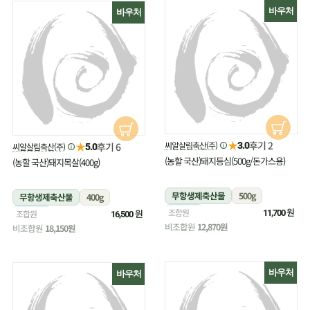
바우처
바우처
★
후기 2
★
씨알살림축산(주)
후기 6
3.0
씨알살림축산(주)
5.0
(농할 국산)돼지등심(500g/돈가스용)
(농할 국산)돼지목살(400g)
무항생제축산물
500g
무항생제축산물
400g
냉장
원
조합원
냉장
원
조합원
11,700
16,500
비조합원
12,870원
비조합원
18,150원
바우처
바우처