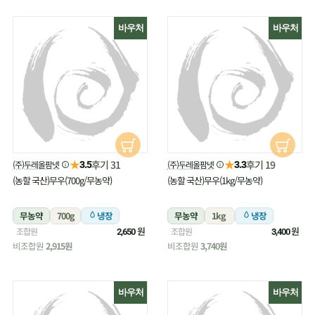
바우처
바우처
★
★
후기 31
후기 19
(주)두레올팜넷
(주)두레올팜넷
3.5
3.3
(농할 국산)무우(700g/무농약)
(농할 국산)무우(1kg/무농약)
무농약
700g
냉장
무농약
1kg
냉장
원
원
조합원
조합원
2,650
3,400
비조합원
2,915원
비조합원
3,740원
바우처
바우처