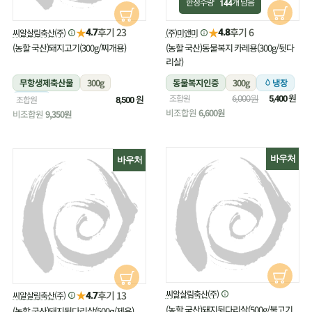
한정수량
개 남음
144
★
★
후기 23
후기 6
씨알살림축산(주)
(주)미앤미
4.7
4.8
(농할 국산)돼지고기(300g/찌개용)
(농할 국산)동물복지 카레용(300g/뒷다
리살)
무항생제축산물
300g
동물복지인증
300g
냉장
원
조합원
냉장
원
조합원
6,000원
5,400
8,500
비조합원
6,600원
비조합원
9,350원
바우처
바우처
★
씨알살림축산(주)
후기 13
씨알살림축산(주)
4.7
(농할 국산)돼지뒷다리살(500g/불고기
(농할 국산)돼지뒷다리살(500g/제육)