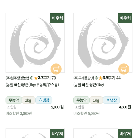
바우처
바우처
★
★
후기 70
후기 44
(주)원주생명농업
(주)두레올팜넷
3.7
3.9
(농할 국산)당근(1kg/무농약/쥬스용)
(농할 국산)당근(1kg)
무농약
1kg
냉장
무농약
1Kg
냉장
원
원
조합원
조합원
2,800
4,600
비조합원
3,080원
비조합원
5,060원
바우처
바우처