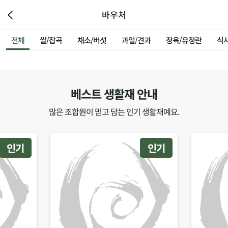
바우처
전체
쌀/잡곡
채소/버섯
과일/견과
정육/유정란
식
베스트 생활재 안내
많은 조합원이 믿고 담는 인기 생활재예요.
인기
인기