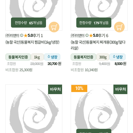
한정수량
개 남음
한정수량
개 남음
65
179
★
★
후기 1
후기 6
(주)미앤미
(주)미앤미
5.0
5.0
(농할 국산)동물복지 찜갈비(1kg/냉장)
(농할 국산)동물복지 찌개용(300g/앞다
리살)
동물복지인증
1kg
냉장
동물복지인증
300g
냉장
원
원
조합원
조합원
23,000원
20,700
9,400원
8,500
비조합원
25,300원
비조합원
10,340원
10%
바우처
바우처