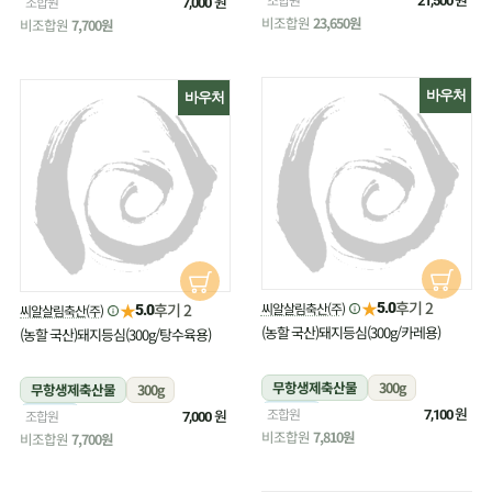
냉장
원
조합원
21,500
7,000
비조합원
23,650원
비조합원
7,700원
바우처
바우처
★
후기 2
★
씨알살림축산(주)
후기 2
5.0
씨알살림축산(주)
5.0
(농할 국산)돼지등심(300g/카레용)
(농할 국산)돼지등심(300g/탕수육용)
무항생제축산물
300g
무항생제축산물
300g
냉장
원
조합원
냉장
원
조합원
7,100
7,000
비조합원
7,810원
비조합원
7,700원