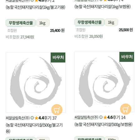
(농할 국산)돼지앞다리살(1kg/보쌈용)
(농할 국산)돼지앞다리살(1kg/불고기용)
무항생제축산물
1kg
무항생제축산물
1kg
냉장
원
조합원
냉장
원
조합원
25,500
25,400
비조합원
28,050원
비조합원
27,940원
바우처
바우처
★
후기 14
★
씨알살림축산(주)
후기 37
4.6
씨알살림축산(주)
4.4
(농할 국산)돼지앞다리살(500g/보쌈용)
(농할 국산)돼지앞다리살(500g/불고기
용)
무항생제축산물
500g