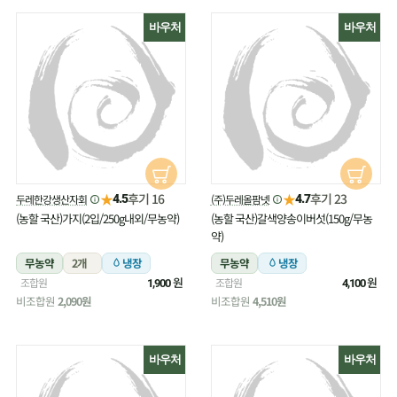
바우처
바우처
★
★
후기 16
후기 23
두레한강생산자회
(주)두레올팜넷
4.5
4.7
(농할 국산)가지(2입/250g내외/무농약)
(농할 국산)갈색양송이버섯(150g/무농
약)
무농약
2개
냉장
무농약
냉장
원
원
조합원
조합원
1,900
4,100
비조합원
2,090원
비조합원
4,510원
바우처
바우처