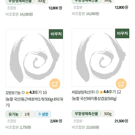
무항생제축산물
500g
냉장
원
조합원
냉장
원
조합원
12,800
12,800
비조합원
14,080원
비조합원
14,080원
바우처
바우처
★
후기 12
★
씨알살림축산(주)
후기 10
4.6
강원유기농
4.3
(농할 국산)돼지통삼겹살(500g)
(농할 국산)둥근애호박(1개/500g내외/유
기)
무항생제축산물
500g
유기농
1개
냉장
원
냉장
원
조합원
조합원
2,500
21,500
비조합원
2,750원
비조합원
23,650원