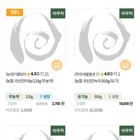
10%
바우처
바우처
★
★
후기 21
후기 1
(농)생기를담아
(주)두레올팜넷
4.3
4.0
(농할 국산)깐마늘(120g/무농약)
(농할 국산)깐녹두(500g/유기)
무농약
120g
냉장
유기농
500g
상온
원
원
조합원
조합원
3,000원
2,700
18,500
비조합원
3,300원
비조합원
20,350원
바우처
바우처