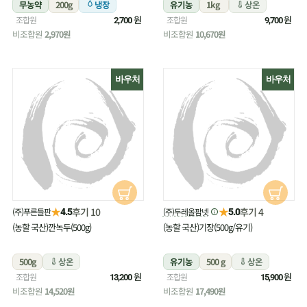
무농약
200g
냉장
유기농
1kg
상온
원
원
조합원
조합원
2,700
9,700
비조합원
2,970원
비조합원
10,670원
바우처
바우처
★
★
후기 10
후기 4
(주)푸른들판
(주)두레올팜넷
4.5
5.0
(농할 국산)깐녹두(500g)
(농할 국산)기장(500g/유기)
500g
상온
유기농
500 g
상온
원
원
조합원
조합원
13,200
15,900
비조합원
14,520원
비조합원
17,490원