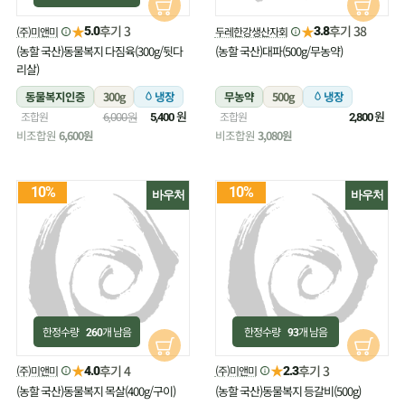
★
★
후기 3
후기 38
(주)미앤미
두레한강생산자회
5.0
3.8
(농할 국산)동물복지 다짐육(300g/뒷다
(농할 국산)대파(500g/무농약)
리살)
동물복지인증
300g
냉장
무농약
500g
냉장
원
원
조합원
조합원
6,000원
5,400
2,800
비조합원
6,600원
비조합원
3,080원
10%
10%
바우처
바우처
한정수량
개 남음
한정수량
개 남음
260
93
★
★
후기 4
후기 3
(주)미앤미
(주)미앤미
4.0
2.3
(농할 국산)동물복지 목살(400g/구이)
(농할 국산)동물복지 등갈비(500g)