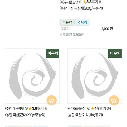
★
후기 8
(주)두레올팜넷
3.3
(농할 국산)공심채(200g/무농약)
무농약
냉장
원
조합원
3,000
비조합원
3,300원
바우처
바우처
★
★
후기 6
후기 24
(주)두레올팜넷
원주(도정공장)
3.8
4.9
(농할 국산)근대(200g/무농약)
(농할 국산)귀리(1kg/유기)