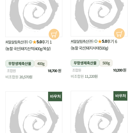
★
후기 6
★
씨알살림축산(주)
후기 1
5.0
씨알살림축산(주)
5.0
(농할 국산)돼지사태(500g)
(농할 국산)돼지산적(400g/목살)
무항생제축산물
500g
무항생제축산물
400g
냉장
원
조합원
냉장
원
조합원
10,200
18,700
비조합원
11,220원
비조합원
20,570원
바우처
바우처