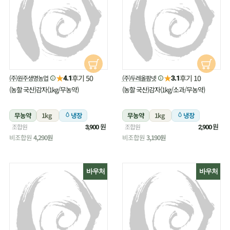
★
★
후기 50
후기 10
(주)원주생명농업
(주)두레올팜넷
4.1
3.1
(농할 국산)감자(1kg/무농약)
(농할 국산)감자(1kg/소과/무농약)
무농약
1kg
냉장
무농약
1kg
냉장
원
원
조합원
조합원
3,900
2,900
비조합원
4,290원
비조합원
3,190원
바우처
바우처