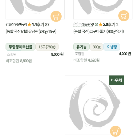
★
★
후기 87
후기 2
강화유정란농장
(주)두레올팜넷
4.4
5.0
(농할 국산)강화유정란(780g/15구)
(농할 국산)고구마줄기(300g/유기)
무항생제축산물
15구(780g)
유기농
300g
냉장
원
조합원
냉장
원
조합원
4,200
8,000
비조합원
4,620원
비조합원
8,800원
바우처