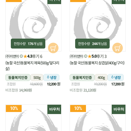
한정수량
개 남음
한정수량
개 남음
176
244
★
★
후기 6
후기 3
(주)미앤미
(주)미앤미
4.3
5.0
(농할 국산)동물복지 제육(500g/앞다리
(농할 국산)동물복지 삼겹살(400g/구이)
살)
동물복지인증
500g
냉장
동물복지인증
400g
냉장
원
원
조합원
조합원
13,600원
12,200
19,200원
17,200
비조합원
14,960원
비조합원
21,120원
10%
10%
바우처
바우처