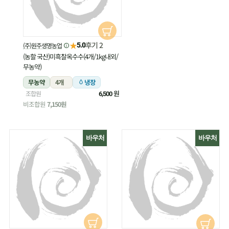
★
후기 2
(주)원주생명농업
5.0
(농할 국산)미흑찰옥수수(4개/1kg내외/
무농약)
무농약
4개
냉장
원
조합원
6,500
비조합원
7,150원
바우처
바우처