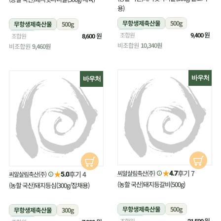
용)
무항생제축산물
500g
무항생제축산물
500g
냉장
원
조합원
냉장
원
조합원
9,400
8,600
비조합원
10,340원
비조합원
9,460원
바우처
바우처
★
후기 7
★
씨알살림축산(주)
후기 4
4.7
씨알살림축산(주)
5.0
(농할 국산)돼지등갈비(500g)
(농할 국산)돼지등심(300g/잡채용)
무항생제축산물
500g
무항생제축산물
300g
냉장
원
조합원