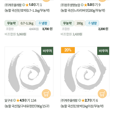
★
★
후기 1
후기 9
(주)제주올레팜
(주)원주생명농업
1.0
5.0
(농할 국산)단호박(0.7~1.1kg/무농약)
(농할 국산)느타리버섯(200g/무농약)
무농약
0.7~1.1kg
냉장
무농약
200g
냉장
원
원
조합원
조합원
4,600원
3,700
2,200
비조합원
5,060원
비조합원
2,420원
20%
바우처
바우처
★
★
후기 134
후기 6
달구네
(주)제주올레팜
4.5
2.7
(농할 국산)달구네유정란(780g/15구)
(농할 국산)단호박(1kg이상/무농약)