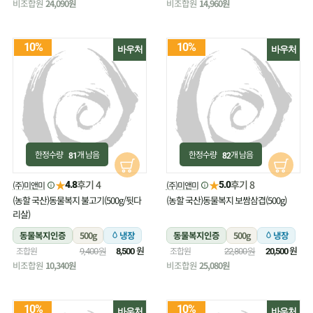
비조합원
24,090원
비조합원
14,960원
10%
10%
바우처
바우처
한정수량
개 남음
한정수량
개 남음
81
82
★
★
후기 4
후기 8
(주)미앤미
(주)미앤미
4.8
5.0
(농할 국산)동물복지 불고기(500g/뒷다
(농할 국산)동물복지 보쌈삼겹(500g)
리살)
동물복지인증
500g
냉장
동물복지인증
500g
냉장
원
원
조합원
조합원
9,400원
8,500
22,800원
20,500
비조합원
10,340원
비조합원
25,080원
10%
10%
바우처
바우처