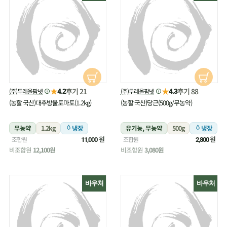
★
★
후기 21
후기 88
(주)두레올팜넷
(주)두레올팜넷
4.2
4.3
(농할 국산)대추방울토마토(1.2kg)
(농할 국산)당근(500g/무농약)
무농약
1.2kg
냉장
유기농, 무농약
500g
냉장
원
원
조합원
조합원
11,000
2,800
비조합원
12,100원
비조합원
3,080원
바우처
바우처