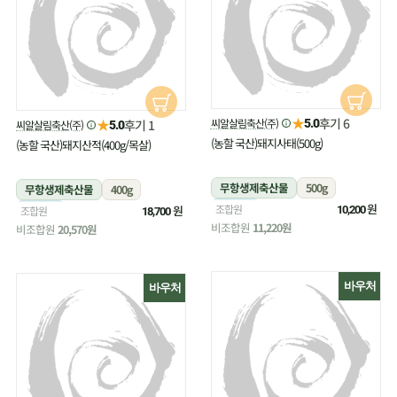
★
후기 6
★
씨알살림축산(주)
후기 1
5.0
씨알살림축산(주)
5.0
(농할 국산)돼지사태(500g)
(농할 국산)돼지산적(400g/목살)
무항생제축산물
500g
무항생제축산물
400g
냉장
원
조합원
냉장
원
조합원
10,200
18,700
비조합원
11,220원
비조합원
20,570원
바우처
바우처