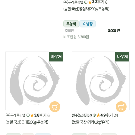
★
후기 8
(주)두레올팜넷
3.3
(농할 국산)공심채(200g/무농약)
무농약
냉장
원
조합원
3,000
비조합원
3,300원
바우처
바우처
★
★
후기 6
후기 24
(주)두레올팜넷
원주(도정공장)
3.8
4.9
(농할 국산)근대(200g/무농약)
(농할 국산)귀리(1kg/유기)