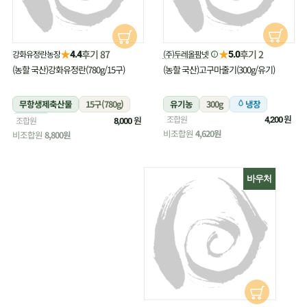
★
★
후기 87
후기 2
강화유정란농장
(주)두레올팜넷
4.4
5.0
(농할 국산)강화유정란(780g/15구)
(농할 국산)고구마줄기(300g/유기)
무항생제축산물
15구(780g)
유기농
300g
냉장
원
조합원
냉장
원
조합원
4,200
8,000
비조합원
4,620원
비조합원
8,800원
바우처