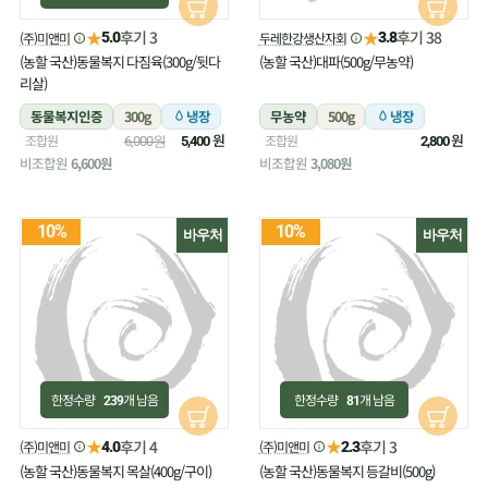
★
★
후기 3
후기 38
(주)미앤미
두레한강생산자회
5.0
3.8
(농할 국산)동물복지 다짐육(300g/뒷다
(농할 국산)대파(500g/무농약)
리살)
동물복지인증
300g
냉장
무농약
500g
냉장
원
원
조합원
조합원
6,000원
5,400
2,800
비조합원
6,600원
비조합원
3,080원
10%
10%
바우처
바우처
한정수량
개 남음
한정수량
개 남음
239
81
★
★
후기 4
후기 3
(주)미앤미
(주)미앤미
4.0
2.3
(농할 국산)동물복지 목살(400g/구이)
(농할 국산)동물복지 등갈비(500g)