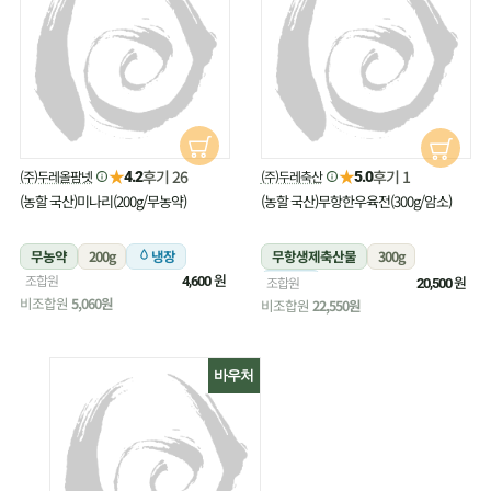
★
★
후기 26
후기 1
(주)두레올팜넷
(주)두레축산
4.2
5.0
(농할 국산)미나리(200g/무농약)
(농할 국산)무항한우육전(300g/암소)
무농약
200g
냉장
무항생제축산물
300g
원
조합원
냉장
원
4,600
조합원
20,500
비조합원
5,060원
비조합원
22,550원
바우처