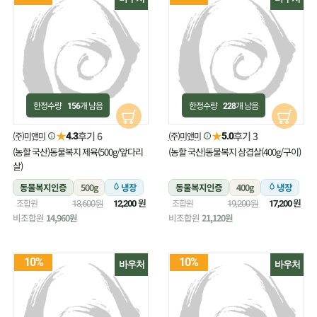
한정수량
개 남음
한정수량
개 남음
156
228
★
★
후기 6
후기 3
(주)미앤미
(주)미앤미
4.3
5.0
(농할 국산)동물복지 제육(500g/앞다리
(농할 국산)동물복지 삼겹살(400g/구이)
살)
동물복지인증
500g
냉장
동물복지인증
400g
냉장
원
원
조합원
조합원
13,600원
12,200
19,200원
17,200
비조합원
14,960원
비조합원
21,120원
10%
10%
바우처
바우처