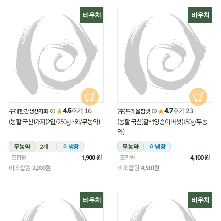
바우처
바우처
★
★
후기 16
후기 23
두레한강생산자회
(주)두레올팜넷
4.5
4.7
(농할 국산)가지(2입/250g내외/무농약)
(농할 국산)갈색양송이버섯(150g/무농
약)
무농약
2개
냉장
무농약
냉장
원
원
조합원
조합원
1,900
4,100
비조합원
2,090원
비조합원
4,510원
바우처
바우처