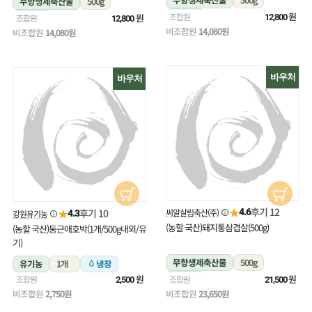
무항생제축산물
500g
냉장
원
조합원
냉장
원
조합원
12,800
12,800
비조합원
14,080원
비조합원
14,080원
바우처
바우처
★
후기 12
★
씨알살림축산(주)
후기 10
4.6
강원유기농
4.3
(농할 국산)돼지통삼겹살(500g)
(농할 국산)둥근애호박(1개/500g내외/유
기)
무항생제축산물
500g
유기농
1개
냉장
원
냉장
원
조합원
조합원
2,500
21,500
비조합원
2,750원
비조합원
23,650원