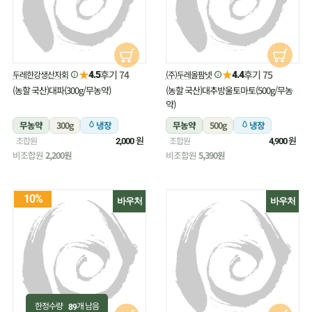
★
★
후기 74
후기 75
두레한강생산자회
(주)두레올팜넷
4.5
4.4
(농할 국산)대파(300g/무농약)
(농할 국산)대추방울토마토(500g/무농
약)
무농약
300g
냉장
무농약
500g
냉장
원
원
조합원
조합원
2,000
4,900
비조합원
2,200원
비조합원
5,390원
10%
바우처
바우처
한정수량
개 남음
89