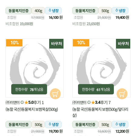
동물복지인증
400g
냉장
동물복지인증
500g
냉장
원
원
조합원
조합원
17,900원
16,100
21,500원
19,400
비조합원
19,690원
비조합원
23,650원
10%
10%
바우처
바우처
한정수량
개 남음
한정수량
개 남음
78
61
★
★
후기 1
후기 7
(주)미앤미
(주)미앤미
5.0
3.4
(농할 국산)동물복지 보쌈목살(500g)
(농할 국산)동물복지 보쌈(500g/앞다리
살)
동물복지인증
500g
냉장
동물복지인증
500g
냉장
원
원
조합원
조합원
21,900원
19,700
13,600원
12,200