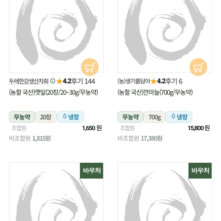
★
★
후기 144
후기 6
두레한강생산자회
(농)생기를담아
4.2
4.2
(농할 국산)깻잎(20장/20~30g/무농약)
(농할 국산)깐마늘(700g/무농약)
무농약
20장
냉장
무농약
700g
냉장
원
원
조합원
조합원
1,650
15,800
비조합원
1,815원
비조합원
17,380원
바우처
바우처