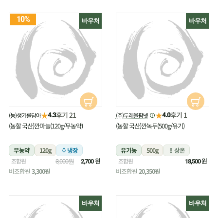
10%
바우처
바우처
★
★
후기 21
후기 1
(농)생기를담아
(주)두레올팜넷
4.3
4.0
(농할 국산)깐마늘(120g/무농약)
(농할 국산)깐녹두(500g/유기)
무농약
120g
냉장
유기농
500g
상온
원
원
조합원
조합원
3,000원
2,700
18,500
비조합원
3,300원
비조합원
20,350원
바우처
바우처