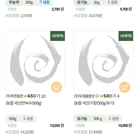
무농약
200g
냉장
유기농
1kg
상온
원
원
조합원
조합원
2,700
9,700
비조합원
2,970원
비조합원
10,670원
바우처
바우처
★
★
후기 10
후기 4
(주)푸른들판
(주)두레올팜넷
4.5
5.0
(농할 국산)깐녹두(500g)
(농할 국산)기장(500g/유기)
500g
상온
유기농
500 g
상온
원
원
조합원
조합원
13,200
15,900
비조합원
14,520원
비조합원
17,490원