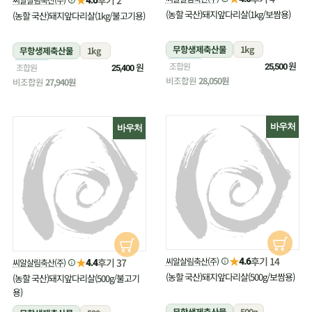
(농할 국산)돼지앞다리살(1kg/보쌈용)
(농할 국산)돼지앞다리살(1kg/불고기용)
무항생제축산물
1kg
무항생제축산물
1kg
냉장
원
조합원
냉장
원
조합원
25,500
25,400
비조합원
28,050원
비조합원
27,940원
바우처
바우처
★
후기 14
★
씨알살림축산(주)
후기 37
4.6
씨알살림축산(주)
4.4
(농할 국산)돼지앞다리살(500g/보쌈용)
(농할 국산)돼지앞다리살(500g/불고기
용)
무항생제축산물
500g