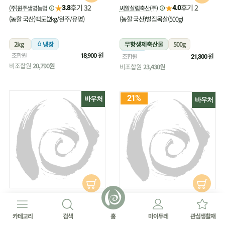
★
★
후기 32
후기 2
(주)원주생명농업
씨알살림축산(주)
3.8
4.0
(농할 국산)백도(2kg/원주/유명)
(농할 국산)벌집목살(500g)
2kg
냉장
무항생제축산물
500g
원
조합원
냉장
원
18,900
조합원
21,300
비조합원
20,790원
비조합원
23,430원
21%
바우처
바우처
★
후기 17
씨알살림축산(주)
★
4.5
후기 27
(주)원주생명농업
4.8
(농할 국산)벌집삼겹살(500g)
(농할 국산)부추(180g/무농약)
카테고리
검색
홈
마이두레
관심생활재