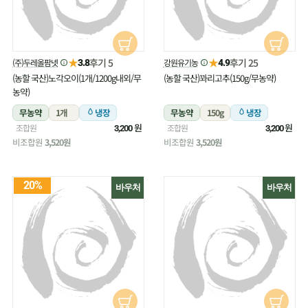
★
★
후기 5
후기 25
(주)두레올팜넷
강원유기농
3.8
4.9
(농할 국산)노각오이(1개/1200g내외/무
(농할 국산)꽈리고추(150g/무농약)
농약)
무농약
1개
냉장
무농약
150g
냉장
원
원
조합원
조합원
3,200
3,200
비조합원
3,520원
비조합원
3,520원
20%
바우처
바우처