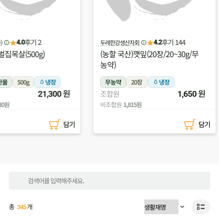
★
후기 144
두레한강생산자회
달구네
4.2
(농할 국산)깻잎(20장/20~30g/무
(농할 국
농약)
구)
냉장
무농약
20장
냉장
무항생제
원
원
조합원
1,300
1,650
냉장
조합원
비조합원
1,815원
비조합원
8
담기
담기
총
개
345