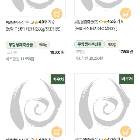
★
후기 5
★
씨알살림축산(주)
후기 8
4.2
씨알살림축산(주)
4.9
(농할 국산)돼지삼겹살(400g)
(농할 국산)돼지안심(500g/장조림용)
무항생제축산물
400g
무항생제축산물
500g
냉장
원
조합원
냉장
원
조합원
17,500
10,500
비조합원
19,250원
비조합원
11,550원
바우처
바우처
★
후기 4
★
씨알살림축산(주)
후기 2
4.0
씨알살림축산(주)
4.0