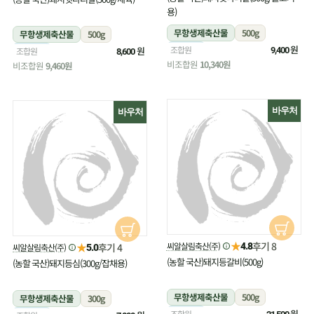
용)
무항생제축산물
500g
무항생제축산물
500g
냉장
원
조합원
냉장
원
조합원
9,400
8,600
비조합원
10,340원
비조합원
9,460원
바우처
바우처
★
후기 8
★
씨알살림축산(주)
후기 4
4.8
씨알살림축산(주)
5.0
(농할 국산)돼지등갈비(500g)
(농할 국산)돼지등심(300g/잡채용)
무항생제축산물
500g
무항생제축산물
300g
냉장
원
조합원