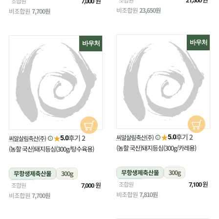
냉장
원
조합원
21,500
7,000
비조합원
23,650원
비조합원
7,700원
바우처
바우처
★
후기 2
★
씨알살림축산(주)
후기 2
5.0
씨알살림축산(주)
5.0
(농할 국산)돼지등심(300g/카레용)
(농할 국산)돼지등심(300g/탕수육용)
무항생제축산물
300g
무항생제축산물
300g
냉장
원
조합원
냉장
원
조합원
7,100
7,000
비조합원
7,810원
비조합원
7,700원