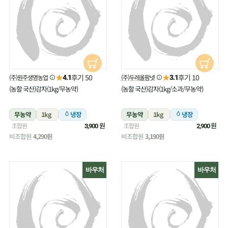
★
★
후기 50
후기 10
(주)원주생명농업
(주)두레올팜넷
4.1
3.1
(농할 국산)감자(1kg/무농약)
(농할 국산)감자(1kg/소과/무농약)
무농약
1kg
냉장
무농약
1kg
냉장
원
원
조합원
조합원
3,900
2,900
비조합원
4,290원
비조합원
3,190원
바우처
바우처