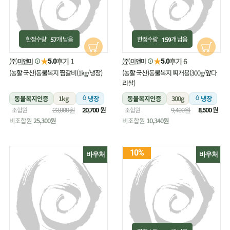
한정수량
개 남음
한정수량
개 남음
57
159
★
★
후기 1
후기 6
(주)미앤미
(주)미앤미
5.0
5.0
(농할 국산)동물복지 찜갈비(1kg/냉장)
(농할 국산)동물복지 찌개용(300g/앞다
리살)
동물복지인증
1kg
냉장
동물복지인증
300g
냉장
원
원
조합원
조합원
23,000원
20,700
9,400원
8,500
비조합원
25,300원
비조합원
10,340원
10%
바우처
바우처