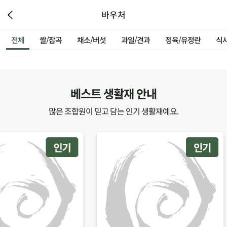
바우처
전체
쌀/잡곡
채소/버섯
과일/견과
정육/유정란
식
베스트 생활재 안내
많은 조합원이 믿고 담는 인기 생활재예요.
인기
인기