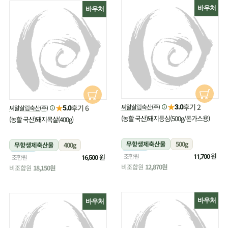
바우처
바우처
★
후기 2
★
씨알살림축산(주)
후기 6
3.0
씨알살림축산(주)
5.0
(농할 국산)돼지등심(500g/돈가스용)
(농할 국산)돼지목살(400g)
무항생제축산물
500g
무항생제축산물
400g
냉장
원
조합원
냉장
원
조합원
11,700
16,500
비조합원
12,870원
비조합원
18,150원
바우처
바우처