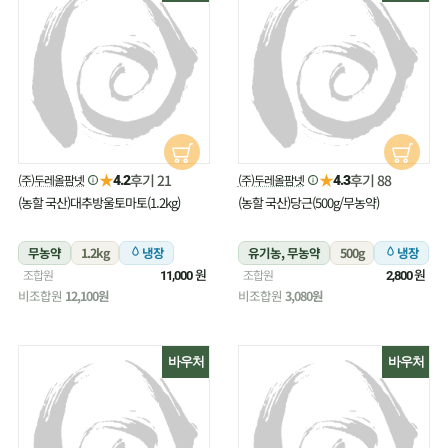
★
★
후기 21
후기 88
(주)두레올팜넷
(주)두레올팜넷
4.2
4.3
(농할 국산)대추방울토마토(1.2kg)
(농할 국산)당근(500g/무농약)
무농약
1.2kg
냉장
유기농, 무농약
500g
냉장
원
원
조합원
조합원
11,000
2,800
비조합원
12,100원
비조합원
3,080원
바우처
바우처