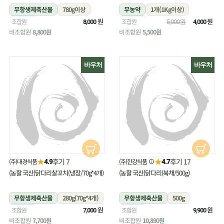
무항생제축산물
780g이상
무농약
1개(1Kg이상)
냉장
원
냉장
원
조합원
조합원
8,000
5,000원
4,000
비조합원
8,800원
비조합원
5,500원
바우처
바우처
★
★
후기 7
후기 17
(주)대경식품
(주)한강식품
4.9
4.7
(농할 국산)닭다리살꼬치(냉장/70g*4개)
(농할 국산)닭다리(북채/500g)
무항생제축산물
280g(70g*4개)
무항생제축산물
500g
냉장
원
냉장
원
조합원
조합원
7,000
9,900
비조합원
7,700원
비조합원
10,890원