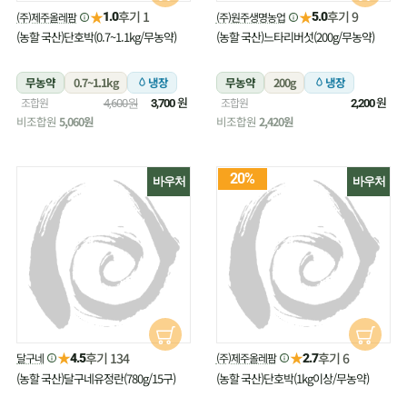
★
★
후기 1
후기 9
(주)제주올레팜
(주)원주생명농업
1.0
5.0
(농할 국산)단호박(0.7~1.1kg/무농약)
(농할 국산)느타리버섯(200g/무농약)
무농약
0.7~1.1kg
냉장
무농약
200g
냉장
원
원
조합원
조합원
4,600원
3,700
2,200
비조합원
5,060원
비조합원
2,420원
20%
바우처
바우처
★
★
후기 134
후기 6
달구네
(주)제주올레팜
4.5
2.7
(농할 국산)달구네유정란(780g/15구)
(농할 국산)단호박(1kg이상/무농약)