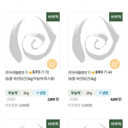
바우처
바우처
★
★
후기 70
후기 44
(주)두레올팜넷
(주)두레올팜넷
3.7
3.9
(농할 국산)당근(1kg/무농약/쥬스용)
(농할 국산)당근(1kg)
무농약
1kg
냉장
무농약
1Kg
냉장
원
원
조합원
조합원
2,800
4,600
비조합원
3,080원
비조합원
5,060원
바우처
바우처