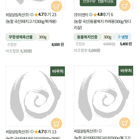
한정수량
개 남음
133
★
★
후기 23
후기 6
씨알살림축산(주)
(주)미앤미
4.7
4.8
(농할 국산)돼지고기(300g/찌개용)
(농할 국산)동물복지 카레용(300g/뒷다
리살)
무항생제축산물
300g
동물복지인증
300g
냉장
원
조합원
냉장
원
조합원
6,000원
5,400
8,500
비조합원
6,600원
비조합원
9,350원
바우처
바우처
★
씨알살림축산(주)
후기 13
씨알살림축산(주)
4.7
(농할 국산)돼지뒷다리살(500g/불고기
(농할 국산)돼지뒷다리살(500g/제육)