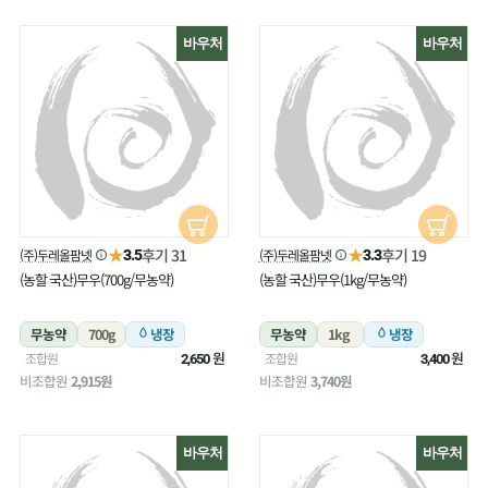
바우처
바우처
★
★
후기 31
후기 19
(주)두레올팜넷
(주)두레올팜넷
3.5
3.3
(농할 국산)무우(700g/무농약)
(농할 국산)무우(1kg/무농약)
무농약
700g
냉장
무농약
1kg
냉장
원
원
조합원
조합원
2,650
3,400
비조합원
2,915원
비조합원
3,740원
바우처
바우처