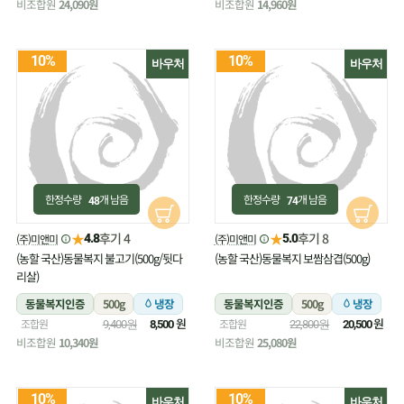
비조합원
24,090원
비조합원
14,960원
10%
10%
바우처
바우처
한정수량
개 남음
한정수량
개 남음
48
74
★
★
후기 4
후기 8
(주)미앤미
(주)미앤미
4.8
5.0
(농할 국산)동물복지 불고기(500g/뒷다
(농할 국산)동물복지 보쌈삼겹(500g)
리살)
동물복지인증
500g
냉장
동물복지인증
500g
냉장
원
원
조합원
조합원
9,400원
8,500
22,800원
20,500
비조합원
10,340원
비조합원
25,080원
10%
10%
바우처
바우처