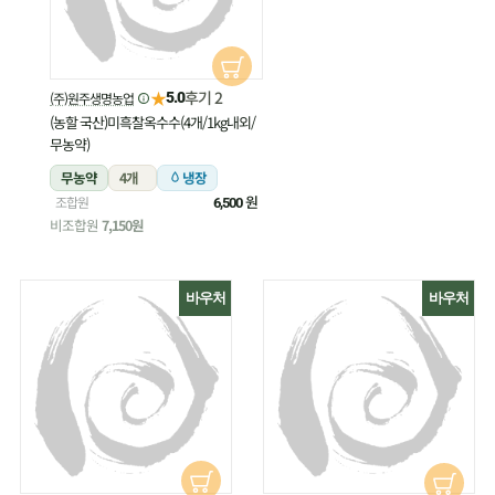
★
후기 2
(주)원주생명농업
5.0
(농할 국산)미흑찰옥수수(4개/1kg내외/
무농약)
무농약
4개
냉장
원
조합원
6,500
비조합원
7,150원
바우처
바우처