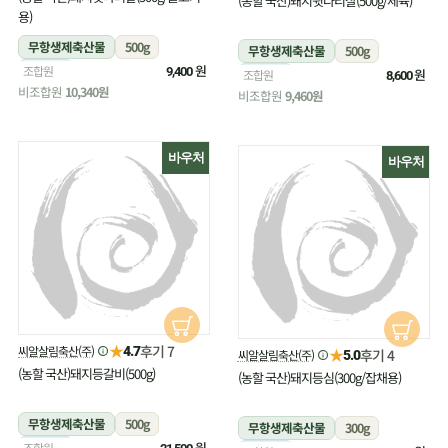
(농할 국산)돼지뒷다리살(500g/제육)
용)
무항생제축산물
500g
무항생제축산물
500g
냉장
원
조합원
9,400
냉장
원
조합원
8,600
비조합원
10,340원
비조합원
9,460원
바우처
바우처
★
후기 7
씨알살림축산(주)
4.7
★
후기 4
씨알살림축산(주)
5.0
(농할 국산)돼지등갈비(500g)
(농할 국산)돼지등심(300g/잡채용)
무항생제축산물
500g
무항생제축산물
300g
냉장
원
조합원