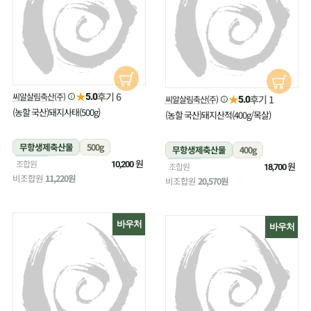
★
후기 6
씨알살림축산(주)
5.0
★
후기 1
씨알살림축산(주)
5.0
(농할 국산)돼지사태(500g)
(농할 국산)돼지산적(400g/목살)
무항생제축산물
500g
무항생제축산물
400g
냉장
원
조합원
10,200
냉장
원
조합원
18,700
비조합원
11,220원
비조합원
20,570원
바우처
바우처