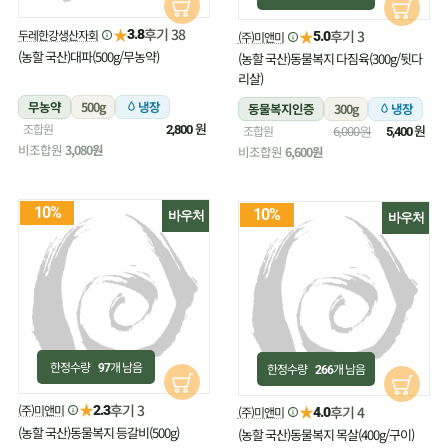
★
후기 38
두레한강생산자회
★
3.8
후기 3
(주)미앤미
5.0
(농할 국산)대파(500g/무농약)
(농할 국산)동물복지 다짐육(300g/뒷다
리살)
무농약
500g
냉장
동물복지인증
300g
냉장
원
조합원
원
2,800
조합원
6,000원
5,400
비조합원
3,080원
비조합원
6,600원
10%
10%
바우처
바우처
한정수량
개 남음
한정수량
개 남음
97
266
★
후기 3
(주)미앤미
★
2.3
후기 4
(주)미앤미
4.0
(농할 국산)동물복지 등갈비(500g)
(농할 국산)동물복지 목살(400g/구이)