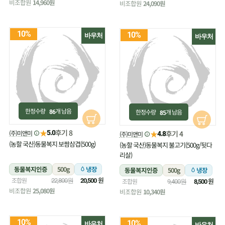
비조합원
14,960원
비조합원
24,090원
10%
10%
바우처
바우처
한정수량
개 남음
한정수량
개 남음
86
85
★
후기 8
(주)미앤미
★
5.0
후기 4
(주)미앤미
4.8
(농할 국산)동물복지 보쌈삼겹(500g)
(농할 국산)동물복지 불고기(500g/뒷다
리살)
동물복지인증
500g
냉장
동물복지인증
500g
냉장
원
조합원
원
22,800원
20,500
조합원
9,400원
8,500
비조합원
25,080원
비조합원
10,340원
10%
10%
바우처
바우처