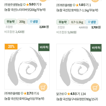
★
후기 9
(주)원주생명농업
★
5.0
후기 1
(주)제주올레팜
1.0
(농할 국산)느타리버섯(200g/무농약)
(농할 국산)단호박(0.7~1.1kg/무농약)
무농약
200g
냉장
무농약
0.7~1.1kg
냉장
원
조합원
원
2,200
조합원
4,600원
3,700
비조합원
2,420원
비조합원
5,060원
20%
바우처
바우처
★
후기 6
(주)제주올레팜
★
2.7
후기 134
달구네
4.5
(농할 국산)단호박(1kg이상/무농약)
(농할 국산)달구네유정란(780g/15구)