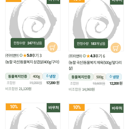
한정수량
개 남음
한정수량
개 남음
247
183
★
후기 3
(주)미앤미
★
5.0
후기 6
(주)미앤미
4.3
(농할 국산)동물복지 삼겹살(400g/구이)
(농할 국산)동물복지 제육(500g/앞다리
살)
동물복지인증
400g
냉장
동물복지인증
500g
냉장
원
조합원
원
19,200원
17,200
조합원
13,600원
12,200
비조합원
21,120원
비조합원
14,960원
10%
10%
바우처
바우처