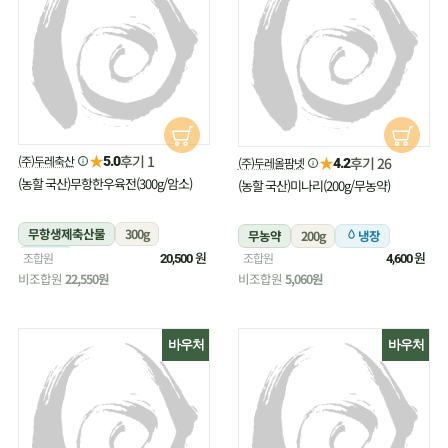
★
후기 1
(주)두레축산
★
5.0
후기 26
(주)두레올팜넷
4.2
(농할 국산)무항한우육전(300g/암소)
(농할 국산)미나리(200g/무농약)
무항생제축산물
300g
무농약
200g
냉장
냉장
원
원
조합원
조합원
20,500
4,600
비조합원
22,550원
비조합원
5,060원
바우처
바우처