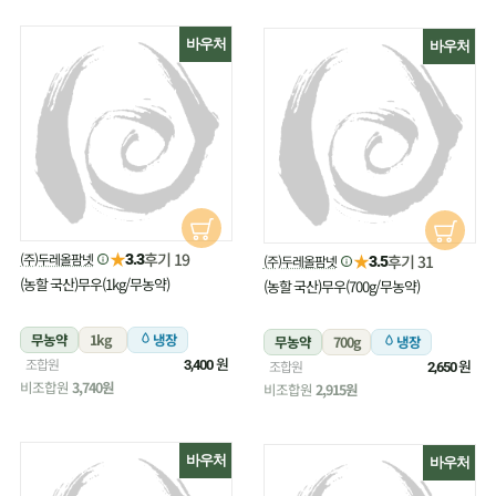
바우처
바우처
★
후기 19
(주)두레올팜넷
★
3.3
후기 31
(주)두레올팜넷
3.5
(농할 국산)무우(1kg/무농약)
(농할 국산)무우(700g/무농약)
무농약
1kg
냉장
무농약
700g
냉장
원
조합원
원
3,400
조합원
2,650
비조합원
3,740원
비조합원
2,915원
바우처
바우처