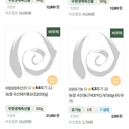
무항생제축산물
500g
냉장
원
조합원
12,800
냉장
원
조합원
12,800
비조합원
14,080원
비조합원
14,080원
바우처
바우처
★
후기 12
씨알살림축산(주)
4.6
★
후기 10
강원유기농
4.3
(농할 국산)돼지통삼겹살(500g)
(농할 국산)둥근애호박(1개/500g내외/유
기)
무항생제축산물
500g
유기농
1개
냉장
냉장
원
조합원
원
21,500
조합원
2,500
비조합원
23,650원
비조합원
2,750원