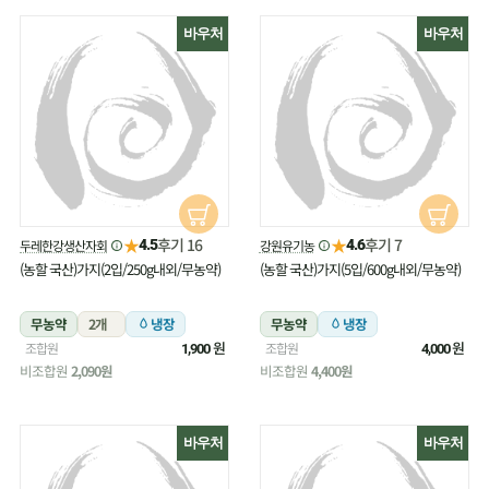
바우처
바우처
★
★
후기 16
후기 7
두레한강생산자회
강원유기농
4.5
4.6
(농할 국산)가지(2입/250g내외/무농약)
(농할 국산)가지(5입/600g내외/무농약)
무농약
2개
냉장
무농약
냉장
원
원
조합원
조합원
1,900
4,000
비조합원
2,090원
비조합원
4,400원
바우처
바우처