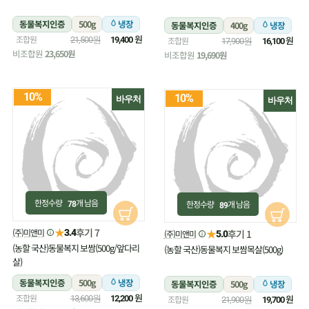
동물복지인증
500g
냉장
동물복지인증
400g
냉장
원
조합원
원
21,500원
19,400
조합원
17,900원
16,100
비조합원
23,650원
비조합원
19,690원
10%
10%
바우처
바우처
한정수량
개 남음
한정수량
개 남음
78
89
★
후기 7
(주)미앤미
★
3.4
후기 1
(주)미앤미
5.0
(농할 국산)동물복지 보쌈(500g/앞다리
(농할 국산)동물복지 보쌈목살(500g)
살)
동물복지인증
500g
냉장
동물복지인증
500g
냉장
원
조합원
원
13,600원
12,200
조합원
21,900원
19,700