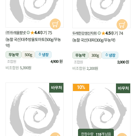
★
후기 75
(주)두레올팜넷
★
4.4
후기 74
두레한강생산자회
4.5
(농할 국산)대추방울토마토(500g/무농
(농할 국산)대파(300g/무농약)
약)
무농약
500g
냉장
무농약
300g
냉장
원
조합원
원
4,900
조합원
2,000
비조합원
5,390원
비조합원
2,200원
10%
바우처
바우처
한정수량
개 남음
118