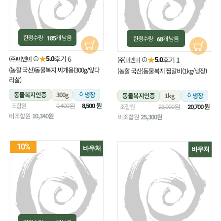
한정수량
개 남음
한정수량
개 남음
185
68
★
후기 6
(주)미앤미
★
5.0
후기 1
(주)미앤미
5.0
(농할 국산)동물복지 찌개용(300g/앞다
(농할 국산)동물복지 찜갈비(1kg/냉장)
리살)
동물복지인증
300g
냉장
동물복지인증
1kg
냉장
원
조합원
원
9,400원
8,500
조합원
23,000원
20,700
비조합원
10,340원
비조합원
25,300원
10%
바우처
바우처