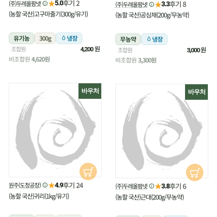
★
후기 2
(주)두레올팜넷
★
5.0
후기 8
(주)두레올팜넷
3.3
(농할 국산)고구마줄기(300g/유기)
(농할 국산)공심채(200g/무농약)
유기농
300g
냉장
무농약
냉장
원
조합원
원
4,200
조합원
3,000
비조합원
4,620원
비조합원
3,300원
바우처
바우처
★
후기 24
원주(도정공장)
★
4.9
후기 6
(주)두레올팜넷
3.8
(농할 국산)귀리(1kg/유기)
(농할 국산)근대(200g/무농약)