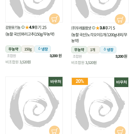
★
후기 25
강원유기농
★
4.9
후기 5
(주)두레올팜넷
3.8
(농할 국산)꽈리고추(150g/무농약)
(농할 국산)노각오이(1개/1200g내외/무
농약)
무농약
150g
냉장
무농약
1개
냉장
원
조합원
원
3,200
조합원
3,200
비조합원
3,520원
비조합원
3,520원
20%
바우처
바우처