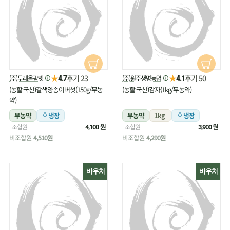
★
★
후기 23
후기 50
(주)두레올팜넷
(주)원주생명농업
4.7
4.1
(농할 국산)갈색양송이버섯(150g/무농
(농할 국산)감자(1kg/무농약)
약)
무농약
냉장
무농약
1kg
냉장
원
원
조합원
조합원
4,100
3,900
비조합원
4,510원
비조합원
4,290원
바우처
바우처