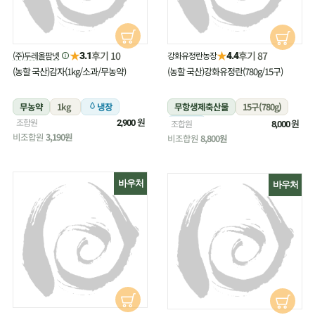
★
★
후기 10
후기 87
(주)두레올팜넷
강화유정란농장
3.1
4.4
(농할 국산)감자(1kg/소과/무농약)
(농할 국산)강화유정란(780g/15구)
무농약
1kg
냉장
무항생제축산물
15구(780g)
원
조합원
냉장
원
2,900
조합원
8,000
비조합원
3,190원
비조합원
8,800원
바우처
바우처