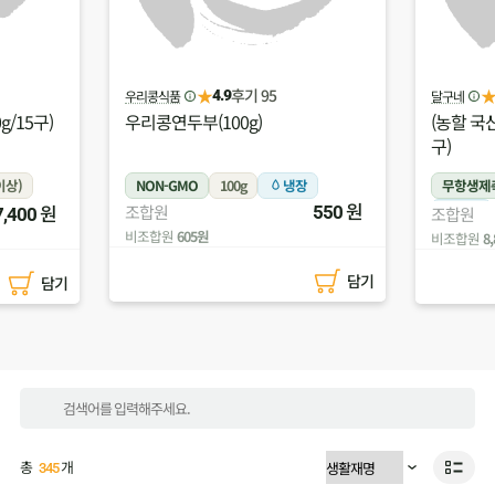
★
후기 134
달구네
(주)두레올팜
4.5
(농할 국산)달구네유정란(780g/15
(농할 국
구)
무농약)
장
무항생제축산물
780g이상
무농약
원
원
조합원
550
냉장
조합원
8,000
비조합원
5
비조합원
8,800원
담기
담기
총
개
345