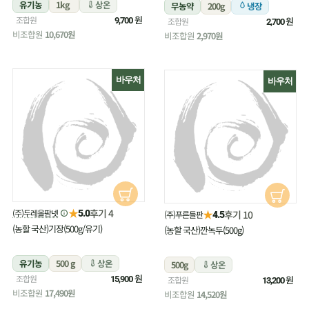
유기농
1kg
상온
무농약
200g
냉장
원
조합원
원
9,700
조합원
2,700
비조합원
10,670원
비조합원
2,970원
바우처
바우처
★
후기 4
(주)두레올팜넷
★
5.0
후기 10
(주)푸른들판
4.5
(농할 국산)기장(500g/유기)
(농할 국산)깐녹두(500g)
유기농
500 g
상온
500g
상온
원
조합원
원
15,900
조합원
13,200
비조합원
17,490원
비조합원
14,520원