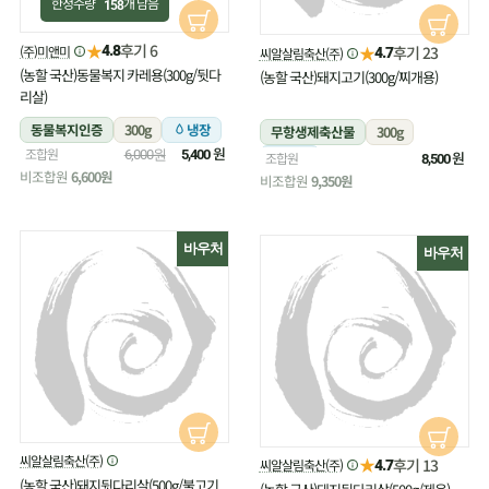
한정수량
개 남음
158
★
후기 6
(주)미앤미
★
4.8
후기 23
씨알살림축산(주)
4.7
(농할 국산)동물복지 카레용(300g/뒷다
(농할 국산)돼지고기(300g/찌개용)
리살)
동물복지인증
300g
냉장
무항생제축산물
300g
원
조합원
6,000원
5,400
냉장
원
조합원
8,500
비조합원
6,600원
비조합원
9,350원
바우처
바우처
씨알살림축산(주)
★
후기 13
씨알살림축산(주)
4.7
(농할 국산)돼지뒷다리살(500g/불고기