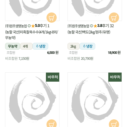
★
★
후기 1
후기 32
(주)원주생명농업
(주)원주생명농업
5.0
3.8
(농할 국산)미흑찰옥수수(4개/1kg내외/
(농할 국산)백도(2kg/원주/유명)
무농약)
무농약
4개
냉장
2kg
냉장
원
원
조합원
조합원
6,500
18,900
비조합원
7,150원
비조합원
20,790원
바우처
바우처