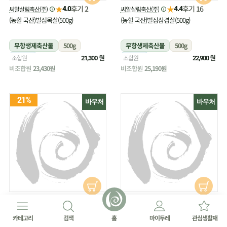
★
★
후기 2
후기 16
씨알살림축산(주)
씨알살림축산(주)
4.0
4.4
(농할 국산)벌집목살(500g)
(농할 국산)벌집삼겹살(500g)
무항생제축산물
500g
무항생제축산물
500g
냉장
원
냉장
원
조합원
조합원
21,300
22,900
비조합원
23,430원
비조합원
25,190원
21%
바우처
바우처
★
★
후기 27
후기 18
(주)원주생명농업
(주)원주생명농업
4.8
4.4
(농할 국산)부추(180g/무농약)
(농할 국산)부추(300g/무농약)
카테고리
검색
홈
마이두레
관심생활재