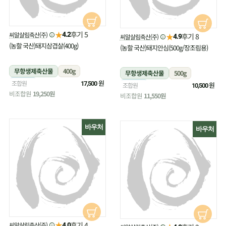
★
후기 5
씨알살림축산(주)
4.2
★
후기 8
씨알살림축산(주)
4.9
(농할 국산)돼지삼겹살(400g)
(농할 국산)돼지안심(500g/장조림용)
무항생제축산물
400g
무항생제축산물
500g
냉장
원
조합원
17,500
냉장
원
조합원
10,500
비조합원
19,250원
비조합원
11,550원
바우처
바우처
★
후기 4
씨알살림축산(주)
4.0