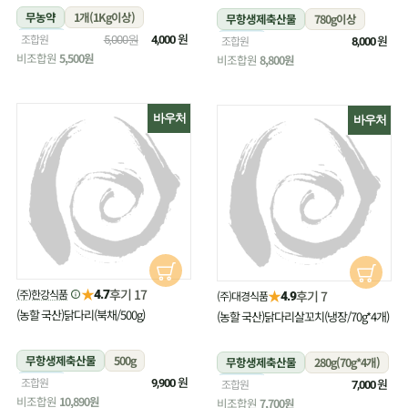
무농약
1개(1Kg이상)
무항생제축산물
780g이상
냉장
원
조합원
냉장
원
5,000원
4,000
조합원
8,000
비조합원
5,500원
비조합원
8,800원
바우처
바우처
★
후기 17
(주)한강식품
★
4.7
후기 7
(주)대경식품
4.9
(농할 국산)닭다리(북채/500g)
(농할 국산)닭다리살꼬치(냉장/70g*4개)
무항생제축산물
500g
무항생제축산물
280g(70g*4개)
냉장
원
조합원
냉장
원
9,900
조합원
7,000
비조합원
10,890원
비조합원
7,700원