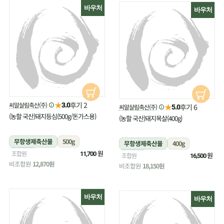
바우처
바우처
★
후기 2
씨알살림축산(주)
3.0
★
후기 6
씨알살림축산(주)
5.0
(농할 국산)돼지등심(500g/돈가스용)
(농할 국산)돼지목살(400g)
무항생제축산물
500g
무항생제축산물
400g
냉장
원
조합원
11,700
냉장
원
조합원
16,500
비조합원
12,870원
비조합원
18,150원
바우처
바우처