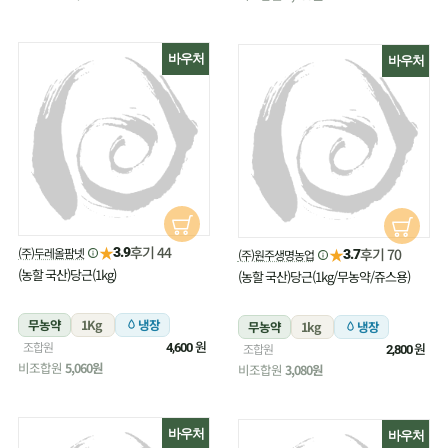
바우처
바우처
★
후기 44
(주)두레올팜넷
★
3.9
후기 70
(주)원주생명농업
3.7
(농할 국산)당근(1kg)
(농할 국산)당근(1kg/무농약/쥬스용)
무농약
1Kg
냉장
무농약
1kg
냉장
원
조합원
원
4,600
조합원
2,800
비조합원
5,060원
비조합원
3,080원
바우처
바우처