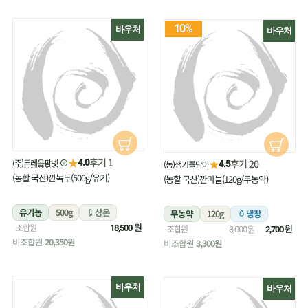
10%
바우처
바우처
★
후기 1
(주)두레올팜넷
★
4.0
후기 20
(농)생기를담아
4.5
(농할 국산)깐녹두(500g/유기)
(농할 국산)깐마늘(120g/무농약)
유기농
500g
상온
무농약
120g
냉장
원
조합원
원
18,500
조합원
3,000원
2,700
비조합원
20,350원
비조합원
3,300원
바우처
바우처