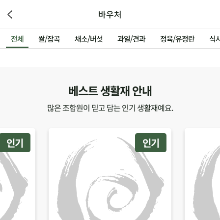
바우처
전체
쌀/잡곡
채소/버섯
과일/견과
정육/유정란
식
베스트 생활재 안내
많은 조합원이 믿고 담는 인기 생활재예요.
인기
인기