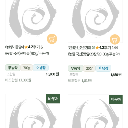
★
후기 6
(농)생기를담아
★
4.2
후기 144
두레한강생산자회
4.2
(농할 국산)깐마늘(700g/무농약)
(농할 국산)깻잎(20장/20~30g/무농약)
무농약
700g
냉장
무농약
20장
냉장
원
조합원
원
15,800
조합원
1,650
비조합원
17,380원
비조합원
1,815원
바우처
바우처