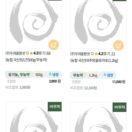
★
후기 88
(주)두레올팜넷
★
4.3
후기 21
(주)두레올팜넷
4.2
(농할 국산)당근(500g/무농약)
(농할 국산)대추방울토마토(1.2kg)
유기농, 무농약
500g
냉장
무농약
1.2kg
냉장
원
조합원
원
2,800
조합원
11,000
비조합원
3,080원
비조합원
12,100원
바우처
바우처