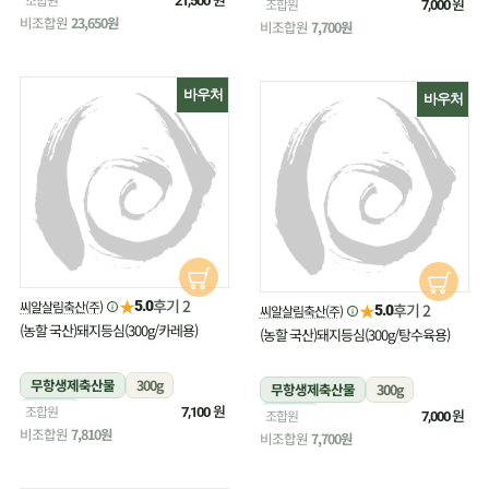
21,500
냉장
원
조합원
7,000
비조합원
23,650원
비조합원
7,700원
바우처
바우처
★
후기 2
씨알살림축산(주)
5.0
★
후기 2
씨알살림축산(주)
5.0
(농할 국산)돼지등심(300g/카레용)
(농할 국산)돼지등심(300g/탕수육용)
무항생제축산물
300g
무항생제축산물
300g
냉장
원
조합원
7,100
냉장
원
조합원
7,000
비조합원
7,810원
비조합원
7,700원