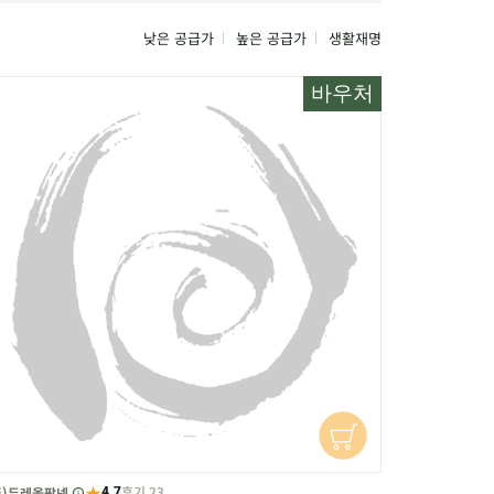
낮은 공급가
높은 공급가
생활재명
바우처
★
후기 23
주)두레올팜넷
4.7