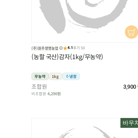
★
후기 50
(주)원주생명농업
4.1
(농할 국산)감자(1kg/무농약)
무농약
1kg
냉장
조합원
3,900
비조합원
4,290원
바우