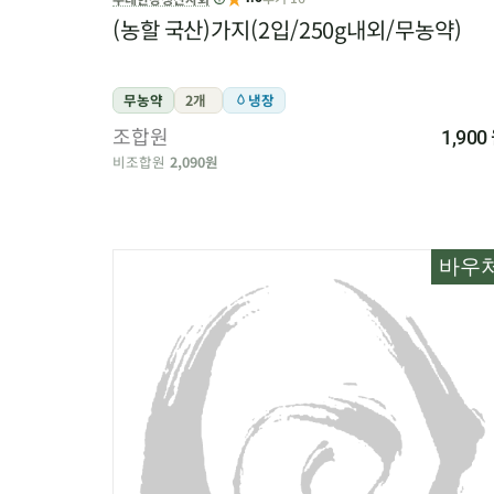
(농할 국산)가지(2입/250g내외/무농약)
무농약
2개
냉장
조합원
1,900
비조합원
2,090원
바우