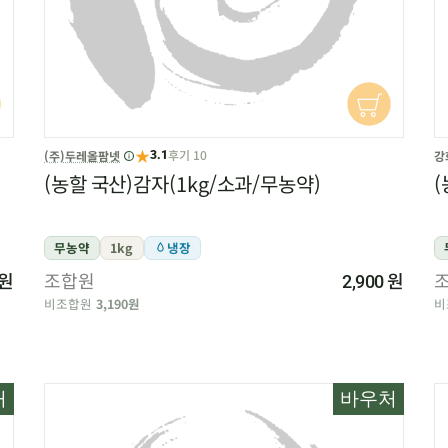
★
후기 10
(주)두레올팜넷
강
3.1
(농할 국산)감자(1kg/소과/무농약)
(
무농약
1kg
냉장
원
조합원
원
2,900
비조합원
3,190원
비
처
바우처