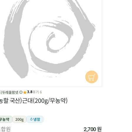
★
후기 6
주)두레올팜넷
3.8
농할 국산)근대(200g/무농약)
무농약
200g
냉장
조합원
원
2,700