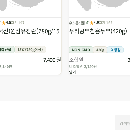
★
★
후기 197
후기 165
우리콩식품
4.5
4.9
국산)원삼유정란(780g/15
우리콩부침용두부(420g)
제축산물
15알(780g이상)
NON-GMO
420g
냉장
원
조합원
7,400
8,140원
비조합원
2,750원
담기