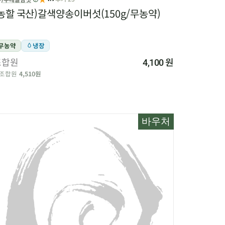
농할 국산)갈색양송이버섯(150g/무농약)
무농약
냉장
조합원
원
4,100
조합원
4,510원
바우처