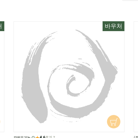
처
바우처
★
후기 7
강원유기농
(
4.6