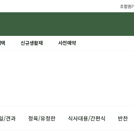
조합원
혜택
신규생활재
사전예약
일/견과
정육/유정란
식사대용/간편식
반찬