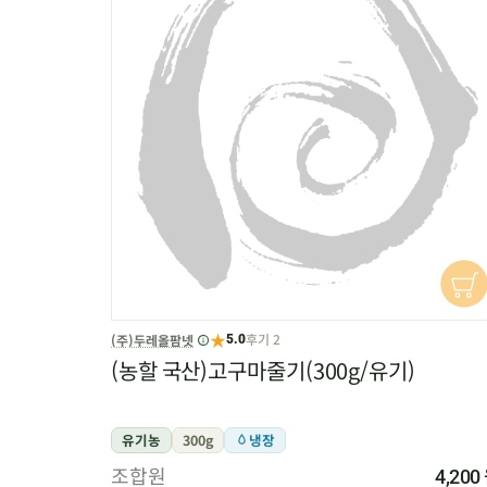
★
후기 2
(주)두레올팜넷
5.0
(농할 국산)고구마줄기(300g/유기)
유기농
300g
냉장
조합원
4,200