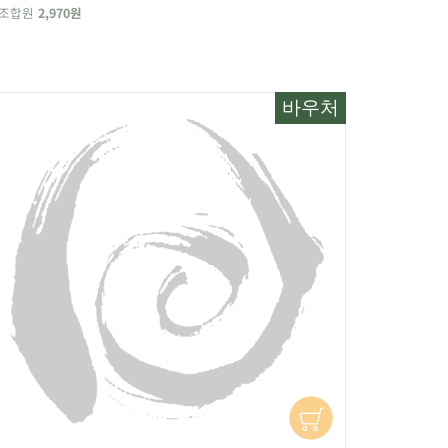
조합원
2,970원
바우처