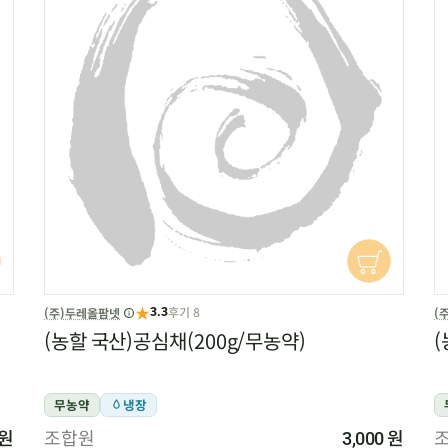
★
후기 8
(주)두레올팜넷
(
3.3
(농할 국산)공심채(200g/무농약)
(
무농약
냉장
원
조합원
원
3,000