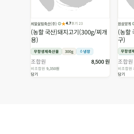
★
후기 23
씨알살림축산(주)
원삼양계
4.7
(농할 국산)돼지고기(300g/찌개
(농할 
용)
구)
무항생
무항생제축산물
300g
냉장
냉장
조합원
원
조합원
8,500
비조합원
9,350원
비조합원
담기
담기