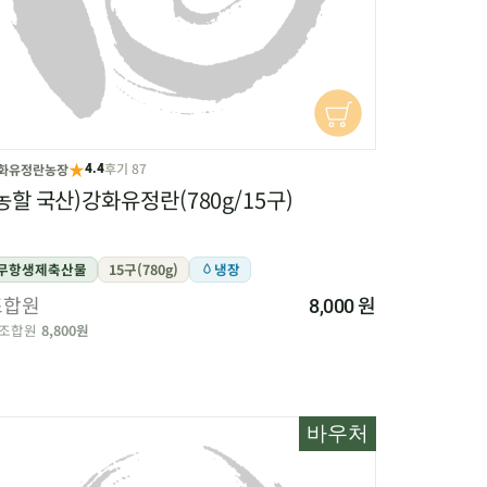
★
후기 87
화유정란농장
4.4
농할 국산)강화유정란(780g/15구)
무항생제축산물
15구(780g)
냉장
조합원
원
8,000
조합원
8,800원
바우처