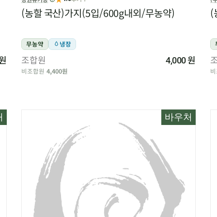
(농할 국산)가지(5입/600g내외/무농약)
(
무농약
냉장
원
조합원
원
4,000
비조합원
4,400원
비
처
바우처