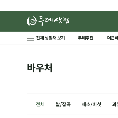
전체 생활재 보기
두레추천
더큰
바우처
전체
쌀/잡곡
채소/버섯
과