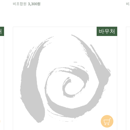
비조합원
3,300원
비
처
바우처