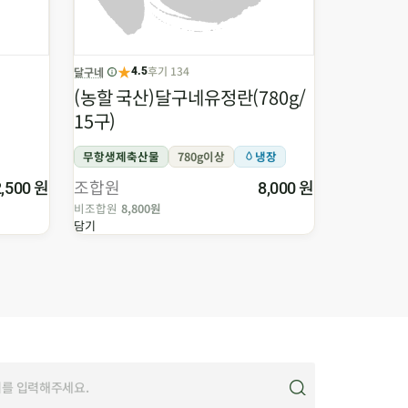
★
후기 134
달구네
우리콩식품
4.5
(농할 국산)달구네유정란(780g/
우리콩연두
15구)
무항생제축산물
780g이상
냉장
NON-GMO
원
조합원
원
조합원
2,500
8,000
비조합원
8,800원
비조합원
60
담기
담기