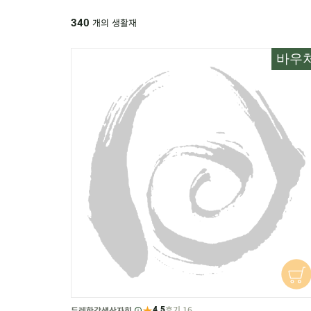
개의 생활재
340
바우
★
후기 16
두레한강생산자회
4.5