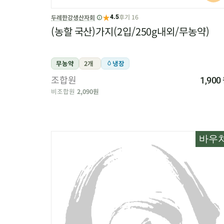
★
후기 16
두레한강생산자회
4.5
(농할 국산)가지(2입/250g내외/무농약)
무농약
2개
냉장
조합원
1,900
비조합원
2,090원
바우