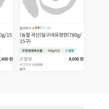
★
후기 134
달구네
우리콩식품
4.5
g/15
(농할 국산)달구네유정란(780g/
우리콩연두
15구)
무항생제축산물
780g이상
냉장
NON-GMO
원
조합원
원
조합원
7,400
8,000
비조합원
8,800원
비조합원
60
담기
담기