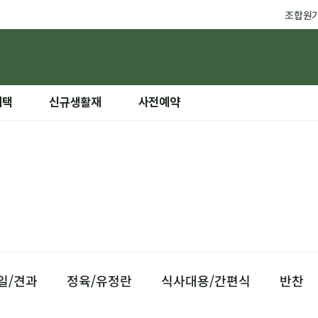
조합원
혜택
신규생활재
사전예약
일/견과
정육/유정란
식사대용/간편식
반찬