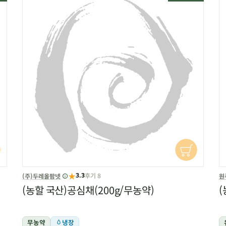
★
후기 8
(주)두레올팜넷
원
3.3
(농할 국산)공심채(200g/무농약)
(
무농약
냉장