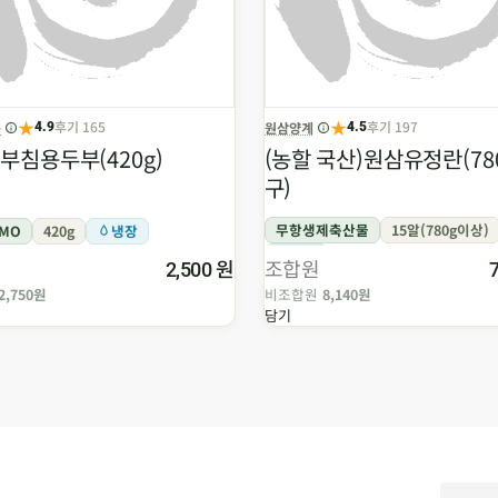
★
★
후기 165
후기 197
품
원삼양계
4.9
4.5
부침용두부(420g)
(농할 국산)원삼유정란(780
구)
무항생제축산물
15알(780g이상)
GMO
420g
냉장
냉장
원
조합원
2,500
2,750원
비조합원
8,140원
담기