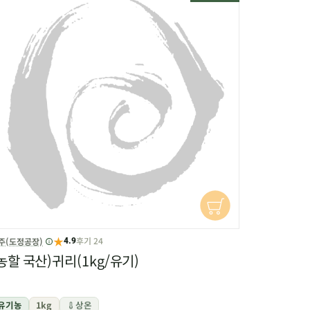
★
후기 24
주(도정공장)
4.9
농할 국산)귀리(1kg/유기)
유기농
1kg
상온