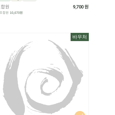
조합원
원
9,700
조합원
10,670원
바우처