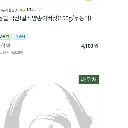
★
후기 23
주)두레올팜넷
4.7
농할 국산)갈색양송이버섯(150g/무농약)
무농약
냉장
조합원
원
4,100
조합원
4,510원
바우처