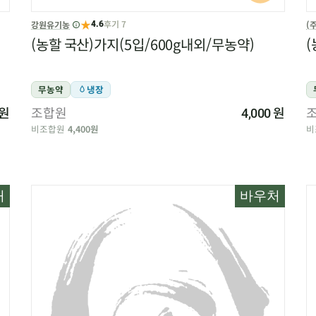
★
후기 7
강원유기농
(
4.6
(농할 국산)가지(5입/600g내외/무농약)
(
무농약
냉장
원
조합원
원
4,000
비조합원
4,400원
비
처
바우처