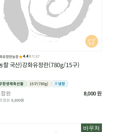
★
후기 87
화유정란농장
4.4
농할 국산)강화유정란(780g/15구)
무항생제축산물
15구(780g)
냉장
조합원
원
8,000
조합원
8,800원
바우처