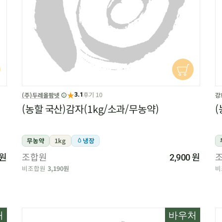
★
후기 10
(주)두레올팜넷
강
3.1
(농할 국산)감자(1kg/소과/무농약)
(
무농약
1kg
냉장
원
조합원
원
2,900
비조합원
3,190원
비
처
바우처