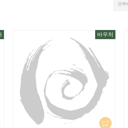
처
바우처