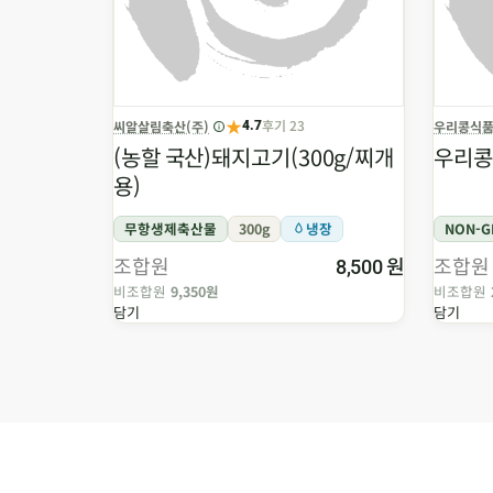
★
후기 23
씨알살림축산(주)
우리콩식
4.7
(농할 국산)돼지고기(300g/찌개
우리콩
용)
무항생제축산물
300g
냉장
NON-
조합원
원
조합원
8,500
비조합원
9,350원
비조합원
담기
담기