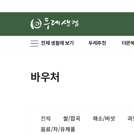
전체 생활재 보기
두레추천
더큰
바우처
전체
쌀/잡곡
채소/버섯
과
음료/차/유제품