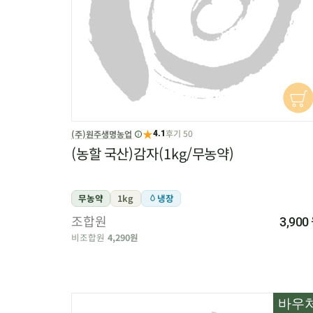
★
후기 50
(주)원주생명농업
4.1
(농할 국산)감자(1kg/무농약)
무농약
1kg
냉장
조합원
3,900
비조합원
4,290원
바우