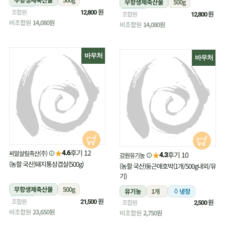
무항생제축산물
500g
냉장
원
조합원
12,800
냉장
원
조합원
12,800
비조합원
14,080원
비조합원
14,080원
바우처
바우처
★
후기 12
씨알살림축산(주)
4.6
★
후기 10
강원유기농
4.3
(농할 국산)돼지통삼겹살(500g)
(농할 국산)둥근애호박(1개/500g내외/유
기)
무항생제축산물
500g
유기농
1개
냉장
냉장
원
조합원
원
21,500
조합원
2,500
비조합원
23,650원
비조합원
2,750원