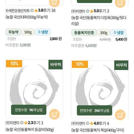
★
후기 38
두레한강생산자회
★
3.8
후기 3
(주)미앤미
5.0
(농할 국산)대파(500g/무농약)
(농할 국산)동물복지 다짐육(300g/뒷다
리살)
무농약
500g
냉장
동물복지인증
300g
냉장
원
조합원
원
2,800
조합원
6,000원
5,400
비조합원
3,080원
비조합원
6,600원
10%
10%
바우처
바우처
한정수량
개 남음
한정수량
개 남음
96
266
★
후기 3
(주)미앤미
★
2.3
후기 4
(주)미앤미
4.0
(농할 국산)동물복지 등갈비(500g)
(농할 국산)동물복지 목살(400g/구이)