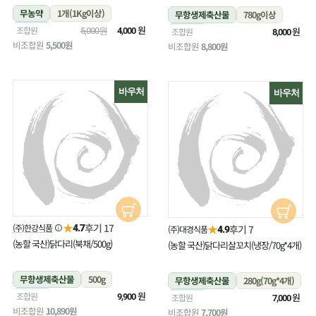
무농약
1개(1Kg이상)
무항생제축산물
780g이상
냉장
원
조합원
냉장
원
5,000원
4,000
조합원
8,000
비조합원
5,500원
비조합원
8,800원
바우처
바우처
★
후기 17
(주)한강식품
★
4.7
후기 7
(주)대경식품
4.9
(농할 국산)닭다리(북채/500g)
(농할 국산)닭다리살꼬치(냉장/70g*4개)
무항생제축산물
500g
무항생제축산물
280g(70g*4개)
냉장
원
조합원
냉장
원
9,900
조합원
7,000
비조합원
10,890원
비조합원
7,700원