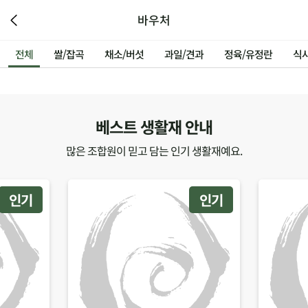
바우처
전체
쌀/잡곡
채소/버섯
과일/견과
정육/유정란
식
베스트 생활재 안내
많은 조합원이 믿고 담는 인기 생활재예요.
인기
인기