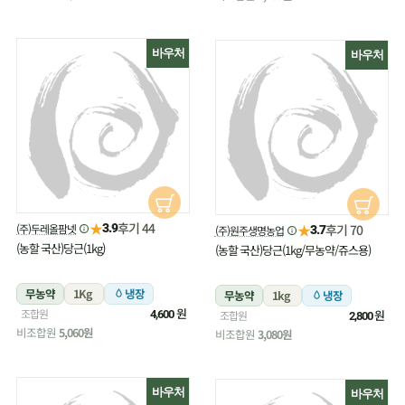
바우처
바우처
★
후기 44
(주)두레올팜넷
★
3.9
후기 70
(주)원주생명농업
3.7
(농할 국산)당근(1kg)
(농할 국산)당근(1kg/무농약/쥬스용)
무농약
1Kg
냉장
무농약
1kg
냉장
원
조합원
원
4,600
조합원
2,800
비조합원
5,060원
비조합원
3,080원
바우처
바우처