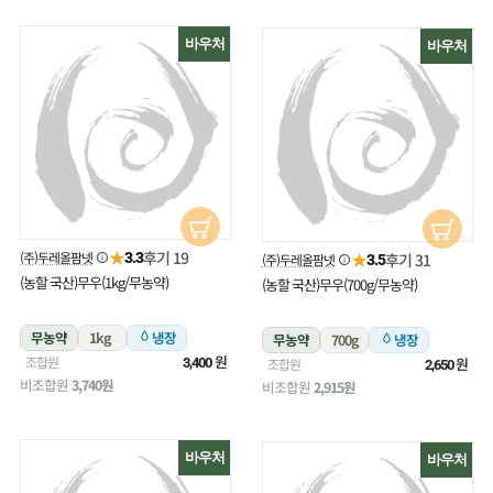
바우처
바우처
★
후기 19
(주)두레올팜넷
★
3.3
후기 31
(주)두레올팜넷
3.5
(농할 국산)무우(1kg/무농약)
(농할 국산)무우(700g/무농약)
무농약
1kg
냉장
무농약
700g
냉장
원
조합원
원
3,400
조합원
2,650
비조합원
3,740원
비조합원
2,915원
바우처
바우처