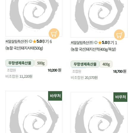
★
후기 6
씨알살림축산(주)
5.0
★
후기 1
씨알살림축산(주)
5.0
(농할 국산)돼지사태(500g)
(농할 국산)돼지산적(400g/목살)
무항생제축산물
500g
무항생제축산물
400g
냉장
원
조합원
10,200
냉장
원
조합원
18,700
비조합원
11,220원
비조합원
20,570원
바우처
바우처