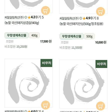
★
후기 5
씨알살림축산(주)
4.2
★
후기 8
씨알살림축산(주)
4.9
(농할 국산)돼지삼겹살(400g)
(농할 국산)돼지안심(500g/장조림용)
무항생제축산물
400g
무항생제축산물
500g
냉장
원
조합원
17,500
냉장
원
조합원
10,500
비조합원
19,250원
비조합원
11,550원
바우처
바우처
★
후기 4
씨알살림축산(주)
4.0