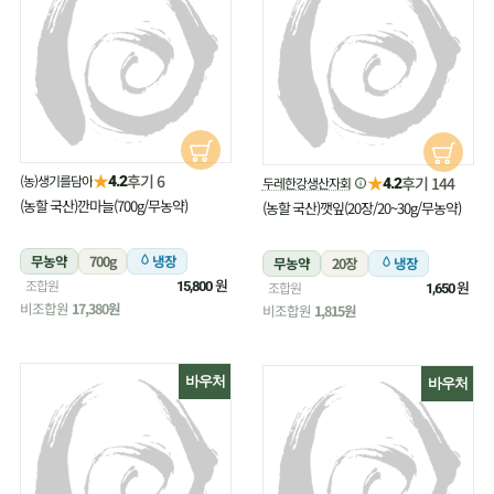
★
후기 6
(농)생기를담아
★
4.2
후기 144
두레한강생산자회
4.2
(농할 국산)깐마늘(700g/무농약)
(농할 국산)깻잎(20장/20~30g/무농약)
무농약
700g
냉장
무농약
20장
냉장
원
조합원
원
15,800
조합원
1,650
비조합원
17,380원
비조합원
1,815원
바우처
바우처