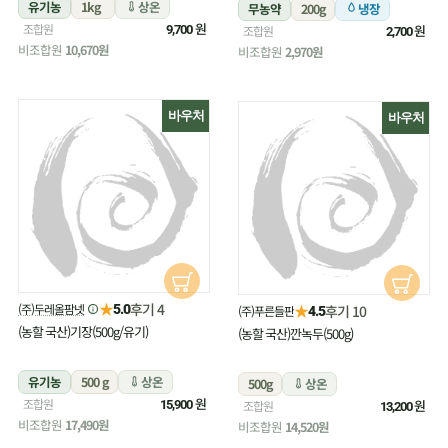
유기농
1kg
상온
무농약
200g
냉장
원
조합원
원
9,700
조합원
2,700
비조합원
10,670원
비조합원
2,970원
바우처
바우처
★
후기 4
(주)두레올팜넷
★
5.0
후기 10
(주)푸른들판
4.5
(농할 국산)기장(500g/유기)
(농할 국산)깐녹두(500g)
유기농
500 g
상온
500g
상온
원
조합원
원
15,900
조합원
13,200
비조합원
17,490원
비조합원
14,520원