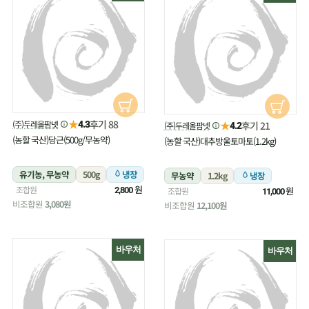
★
후기 88
(주)두레올팜넷
★
4.3
후기 21
(주)두레올팜넷
4.2
(농할 국산)당근(500g/무농약)
(농할 국산)대추방울토마토(1.2kg)
유기농, 무농약
500g
냉장
무농약
1.2kg
냉장
원
조합원
원
2,800
조합원
11,000
비조합원
3,080원
비조합원
12,100원
바우처
바우처