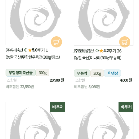
★
후기 1
(주)두레축산
★
5.0
후기 26
(주)두레올팜넷
4.2
(농할 국산)무항한우육전(300g/암소)
(농할 국산)미나리(200g/무농약)
무항생제축산물
300g
무농약
200g
냉장
냉장
원
원
조합원
조합원
20,500
4,600
비조합원
22,550원
비조합원
5,060원
바우처
바우처