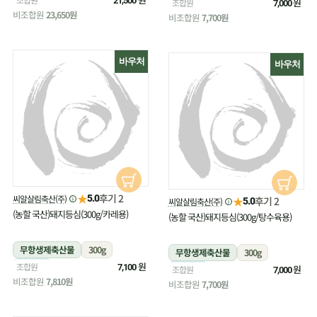
21,500
냉장
원
조합원
7,000
비조합원
23,650원
비조합원
7,700원
바우처
바우처
★
후기 2
씨알살림축산(주)
5.0
★
후기 2
씨알살림축산(주)
5.0
(농할 국산)돼지등심(300g/카레용)
(농할 국산)돼지등심(300g/탕수육용)
무항생제축산물
300g
무항생제축산물
300g
냉장
원
조합원
7,100
냉장
원
조합원
7,000
비조합원
7,810원
비조합원
7,700원