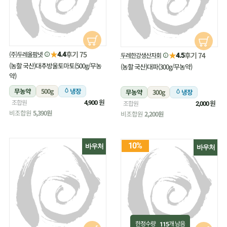
★
후기 75
(주)두레올팜넷
★
4.4
후기 74
두레한강생산자회
4.5
(농할 국산)대추방울토마토(500g/무농
(농할 국산)대파(300g/무농약)
약)
무농약
500g
냉장
무농약
300g
냉장
원
조합원
원
4,900
조합원
2,000
비조합원
5,390원
비조합원
2,200원
10%
바우처
바우처
한정수량
개 남음
115