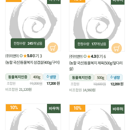
한정수량
개 남음
한정수량
개 남음
245
177
★
후기 3
(주)미앤미
★
5.0
후기 6
(주)미앤미
4.3
(농할 국산)동물복지 삼겹살(400g/구이)
(농할 국산)동물복지 제육(500g/앞다리
살)
동물복지인증
400g
냉장
동물복지인증
500g
냉장
원
조합원
원
19,200원
17,200
조합원
13,600원
12,200
비조합원
21,120원
비조합원
14,960원
10%
10%
바우처
바우처