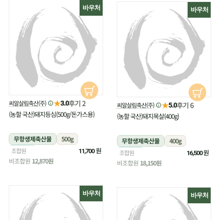
바우처
바우처
★
후기 2
씨알살림축산(주)
3.0
★
후기 6
씨알살림축산(주)
5.0
(농할 국산)돼지등심(500g/돈가스용)
(농할 국산)돼지목살(400g)
무항생제축산물
500g
무항생제축산물
400g
냉장
원
조합원
11,700
냉장
원
조합원
16,500
비조합원
12,870원
비조합원
18,150원
바우처
바우처