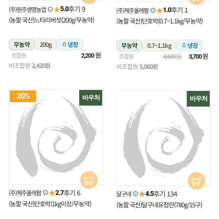
★
후기 9
(주)원주생명농업
★
5.0
후기 1
(주)제주올레팜
1.0
(농할 국산)느타리버섯(200g/무농약)
(농할 국산)단호박(0.7~1.1kg/무농약)
무농약
200g
냉장
무농약
0.7~1.1kg
냉장
원
조합원
원
2,200
조합원
4,600원
3,700
비조합원
2,420원
비조합원
5,060원
20%
바우처
바우처
★
후기 6
(주)제주올레팜
★
2.7
후기 134
달구네
4.5
(농할 국산)단호박(1kg이상/무농약)
(농할 국산)달구네유정란(780g/15구)