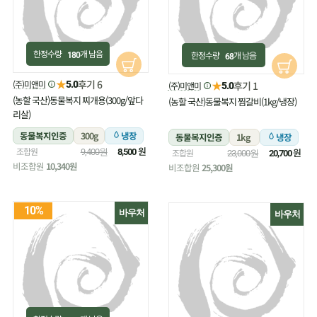
한정수량
개 남음
한정수량
개 남음
180
68
★
후기 6
(주)미앤미
★
5.0
후기 1
(주)미앤미
5.0
(농할 국산)동물복지 찌개용(300g/앞다
(농할 국산)동물복지 찜갈비(1kg/냉장)
리살)
동물복지인증
300g
냉장
동물복지인증
1kg
냉장
원
조합원
원
9,400원
8,500
조합원
23,000원
20,700
비조합원
10,340원
비조합원
25,300원
10%
바우처
바우처