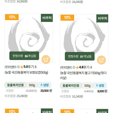
비조합원
14,960원
비조합원
24,090원
10%
10%
바우처
바우처
한정수량
개 남음
한정수량
개 남음
86
81
★
후기 8
(주)미앤미
★
5.0
후기 4
(주)미앤미
4.8
(농할 국산)동물복지 보쌈삼겹(500g)
(농할 국산)동물복지 불고기(500g/뒷다
리살)
동물복지인증
500g
냉장
동물복지인증
500g
냉장
원
조합원
원
22,800원
20,500
조합원
9,400원
8,500
비조합원
25,080원
비조합원
10,340원
10%
10%
바우처
바우처