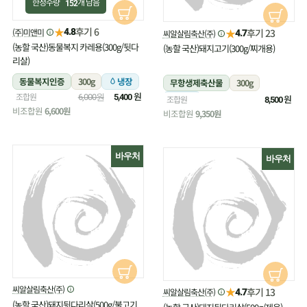
한정수량
개 남음
152
★
후기 6
(주)미앤미
★
4.8
후기 23
씨알살림축산(주)
4.7
(농할 국산)동물복지 카레용(300g/뒷다
(농할 국산)돼지고기(300g/찌개용)
리살)
동물복지인증
300g
냉장
무항생제축산물
300g
원
조합원
6,000원
5,400
냉장
원
조합원
8,500
비조합원
6,600원
비조합원
9,350원
바우처
바우처
씨알살림축산(주)
★
후기 13
씨알살림축산(주)
4.7
(농할 국산)돼지뒷다리살(500g/불고기