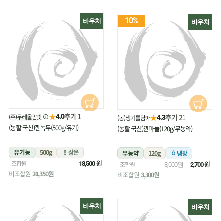
10%
바우처
바우처
★
후기 1
(주)두레올팜넷
★
4.0
후기 21
(농)생기를담아
4.3
(농할 국산)깐녹두(500g/유기)
(농할 국산)깐마늘(120g/무농약)
유기농
500g
상온
무농약
120g
냉장
원
조합원
원
18,500
조합원
3,000원
2,700
비조합원
20,350원
비조합원
3,300원
바우처
바우처