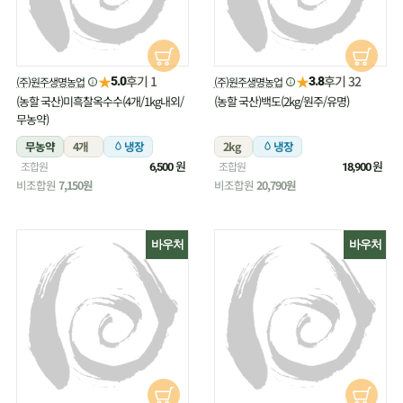
★
★
후기 1
후기 32
(주)원주생명농업
(주)원주생명농업
5.0
3.8
(농할 국산)미흑찰옥수수(4개/1kg내외/
(농할 국산)백도(2kg/원주/유명)
무농약)
무농약
4개
냉장
2kg
냉장
원
원
조합원
조합원
6,500
18,900
비조합원
7,150원
비조합원
20,790원
바우처
바우처