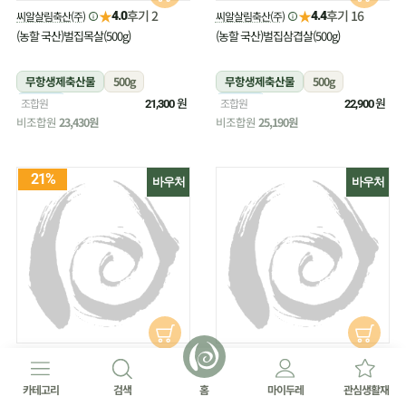
★
★
후기 2
후기 16
씨알살림축산(주)
씨알살림축산(주)
4.0
4.4
(농할 국산)벌집목살(500g)
(농할 국산)벌집삼겹살(500g)
무항생제축산물
500g
무항생제축산물
500g
냉장
원
냉장
원
조합원
조합원
21,300
22,900
비조합원
23,430원
비조합원
25,190원
21%
바우처
바우처
★
★
후기 27
후기 18
(주)원주생명농업
(주)원주생명농업
4.8
4.4
(농할 국산)부추(180g/무농약)
(농할 국산)부추(300g/무농약)
카테고리
검색
홈
마이두레
관심생활재