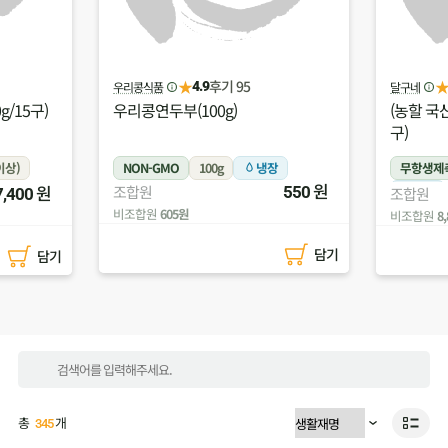
★
후기 134
달구네
(주)두레올팜
4.5
(농할 국산)달구네유정란(780g/15
(농할 국
구)
무농약)
장
무항생제축산물
780g이상
무농약
원
원
조합원
550
냉장
조합원
8,000
비조합원
5
비조합원
8,800원
담기
담기
총
개
345