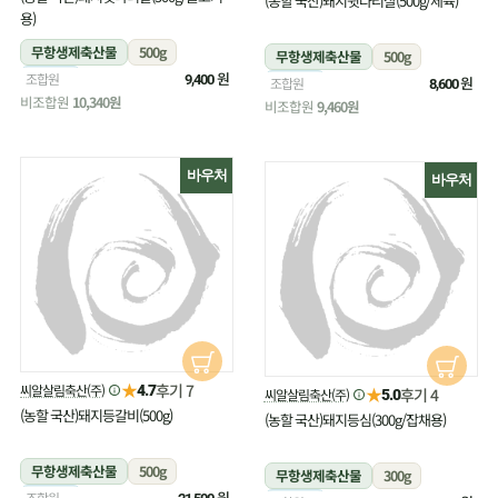
(농할 국산)돼지뒷다리살(500g/제육)
용)
무항생제축산물
500g
무항생제축산물
500g
냉장
원
조합원
9,400
냉장
원
조합원
8,600
비조합원
10,340원
비조합원
9,460원
바우처
바우처
★
후기 7
씨알살림축산(주)
4.7
★
후기 4
씨알살림축산(주)
5.0
(농할 국산)돼지등갈비(500g)
(농할 국산)돼지등심(300g/잡채용)
무항생제축산물
500g
무항생제축산물
300g
냉장
원
조합원