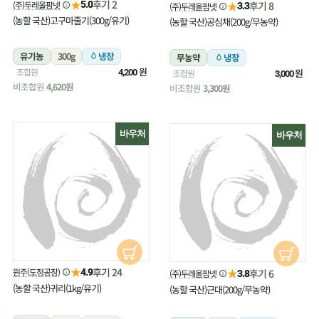
★
후기 2
(주)두레올팜넷
★
5.0
후기 8
(주)두레올팜넷
3.3
(농할 국산)고구마줄기(300g/유기)
(농할 국산)공심채(200g/무농약)
유기농
300g
냉장
무농약
냉장
원
조합원
원
4,200
조합원
3,000
비조합원
4,620원
비조합원
3,300원
바우처
바우처
★
후기 24
원주(도정공장)
★
4.9
후기 6
(주)두레올팜넷
3.8
(농할 국산)귀리(1kg/유기)
(농할 국산)근대(200g/무농약)