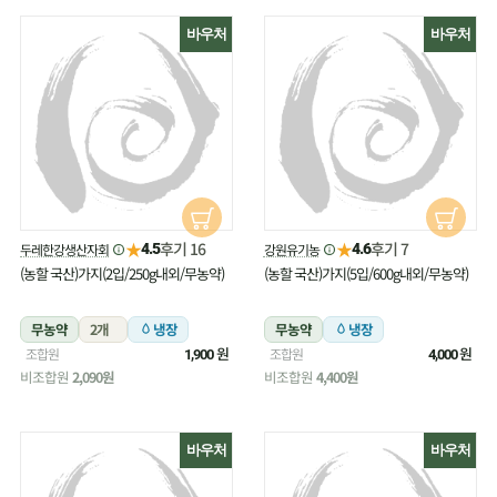
바우처
바우처
★
★
후기 16
후기 7
두레한강생산자회
강원유기농
4.5
4.6
(농할 국산)가지(2입/250g내외/무농약)
(농할 국산)가지(5입/600g내외/무농약)
무농약
2개
냉장
무농약
냉장
원
원
조합원
조합원
1,900
4,000
비조합원
2,090원
비조합원
4,400원
바우처
바우처