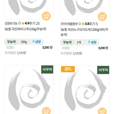
★
후기 25
강원유기농
★
4.9
후기 5
(주)두레올팜넷
3.8
(농할 국산)꽈리고추(150g/무농약)
(농할 국산)노각오이(1개/1200g내외/무
농약)
무농약
150g
냉장
무농약
1개
냉장
원
조합원
원
3,200
조합원
3,200
비조합원
3,520원
비조합원
3,520원
20%
바우처
바우처