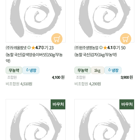
★
★
후기 23
후기 50
(주)두레올팜넷
(주)원주생명농업
4.7
4.1
(농할 국산)갈색양송이버섯(150g/무농
(농할 국산)감자(1kg/무농약)
약)
무농약
냉장
무농약
1kg
냉장
원
원
조합원
조합원
4,100
3,900
비조합원
4,510원
비조합원
4,290원
바우처
바우처