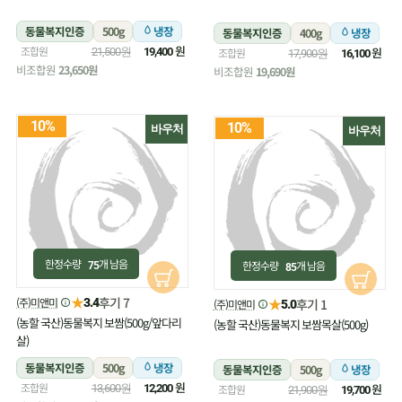
동물복지인증
500g
냉장
동물복지인증
400g
냉장
원
조합원
원
21,500원
19,400
조합원
17,900원
16,100
비조합원
23,650원
비조합원
19,690원
10%
10%
바우처
바우처
한정수량
개 남음
한정수량
개 남음
75
85
★
후기 7
(주)미앤미
★
3.4
후기 1
(주)미앤미
5.0
(농할 국산)동물복지 보쌈(500g/앞다리
(농할 국산)동물복지 보쌈목살(500g)
살)
동물복지인증
500g
냉장
동물복지인증
500g
냉장
원
조합원
원
13,600원
12,200
조합원
21,900원
19,700