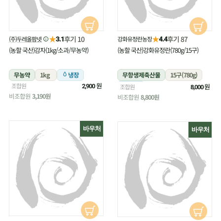
★
★
후기 10
후기 87
(주)두레올팜넷
강화유정란농장
3.1
4.4
(농할 국산)감자(1kg/소과/무농약)
(농할 국산)강화유정란(780g/15구)
무농약
1kg
냉장
무항생제축산물
15구(780g)
원
조합원
냉장
원
2,900
조합원
8,000
비조합원
3,190원
비조합원
8,800원
바우처
바우처