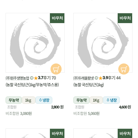
바우처
바우처
★
★
후기 70
후기 44
(주)원주생명농업
(주)두레올팜넷
3.7
3.9
(농할 국산)당근(1kg/무농약/쥬스용)
(농할 국산)당근(1kg)
무농약
1kg
냉장
무농약
1Kg
냉장
원
원
조합원
조합원
2,800
4,600
비조합원
3,080원
비조합원
5,060원
바우처
바우처