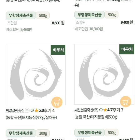
용)
무항생제축산물
500g
무항생제축산물
500g
냉장
원
조합원
냉장
원
조합원
9,400
8,600
비조합원
10,340원
비조합원
9,460원
바우처
바우처
★
후기 7
★
씨알살림축산(주)
후기 4
4.7
씨알살림축산(주)
5.0
(농할 국산)돼지등갈비(500g)
(농할 국산)돼지등심(300g/잡채용)
무항생제축산물
500g
무항생제축산물
300g
냉장
원
조합원