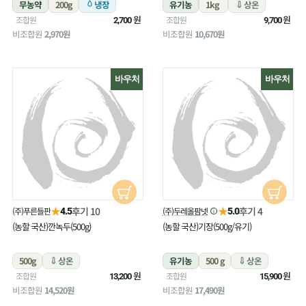
무농약
200g
냉장
유기농
1kg
상온
원
원
조합원
조합원
2,700
9,700
비조합원
2,970원
비조합원
10,670원
바우처
바우처
★
★
후기 10
후기 4
(주)푸른들판
(주)두레올팜넷
4.5
5.0
(농할 국산)깐녹두(500g)
(농할 국산)기장(500g/유기)
500g
상온
유기농
500 g
상온
원
원
조합원
조합원
13,200
15,900
비조합원
14,520원
비조합원
17,490원