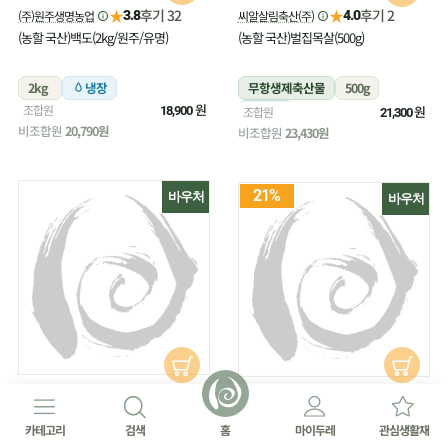
★
★
후기 32
후기 2
(주)원주생명농업
씨알살림축산(주)
3.8
4.0
(농할 국산)백도(2kg/원주/유명)
(농할 국산)벌집목살(500g)
2kg
냉장
무항생제축산물
500g
원
조합원
냉장
원
18,900
조합원
21,300
비조합원
20,790원
비조합원
23,430원
21%
바우처
바우처
★
후기 16
씨알살림축산(주)
★
4.4
후기 27
(주)원주생명농업
4.8
(농할 국산)벌집삼겹살(500g)
(농할 국산)부추(180g/무농약)
카테고리
검색
홈
마이두레
관심생활재