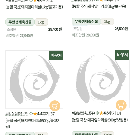
(농할 국산)돼지앞다리살(1kg/보쌈용)
(농할 국산)돼지앞다리살(1kg/불고기용)
무항생제축산물
1kg
무항생제축산물
1kg
냉장
원
조합원
냉장
원
조합원
25,500
25,400
비조합원
28,050원
비조합원
27,940원
바우처
바우처
★
후기 14
★
씨알살림축산(주)
후기 37
4.6
씨알살림축산(주)
4.4
(농할 국산)돼지앞다리살(500g/보쌈용)
(농할 국산)돼지앞다리살(500g/불고기
용)
무항생제축산물
500g