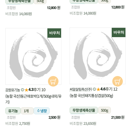
무항생제축산물
500g
냉장
원
조합원
냉장
원
조합원
12,800
12,800
비조합원
14,080원
비조합원
14,080원
바우처
바우처
★
후기 12
★
씨알살림축산(주)
후기 10
4.6
강원유기농
4.3
(농할 국산)돼지통삼겹살(500g)
(농할 국산)둥근애호박(1개/500g내외/유
기)
무항생제축산물
500g
유기농
1개
냉장
원
냉장
원
조합원
조합원
2,500
21,500
비조합원
2,750원
비조합원
23,650원