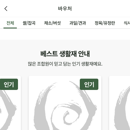
바우처
전체
쌀/잡곡
채소/버섯
과일/견과
정육/유정란
식
베스트 생활재 안내
많은 조합원이 믿고 담는 인기 생활재예요.
인기
인기