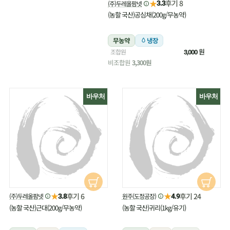
★
후기 8
(주)두레올팜넷
3.3
(농할 국산)공심채(200g/무농약)
무농약
냉장
원
조합원
3,000
비조합원
3,300원
바우처
바우처
★
★
후기 6
후기 24
(주)두레올팜넷
원주(도정공장)
3.8
4.9
(농할 국산)근대(200g/무농약)
(농할 국산)귀리(1kg/유기)