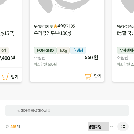
★
후기 2
씨알살림축산(주)
두레한강생
4.0
(농할 국산)벌집목살(500g)
(농할 국산
농약)
장
무항생제축산물
500g
냉장
무농약
원
원
조합원
조합원
550
21,300
비조합원
23,430원
비조합원
1
담기
담기
총
개
345