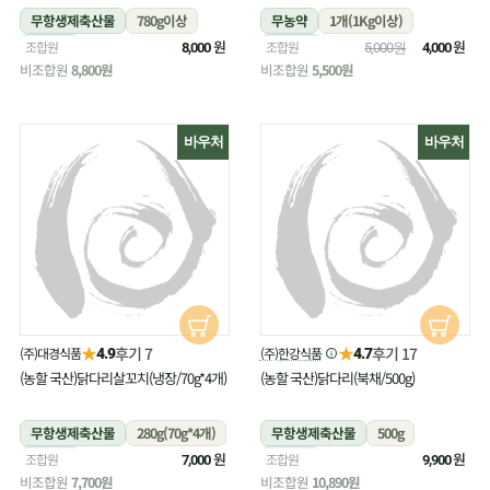
무항생제축산물
780g이상
무농약
1개(1Kg이상)
냉장
원
냉장
원
조합원
조합원
8,000
5,000원
4,000
비조합원
8,800원
비조합원
5,500원
바우처
바우처
★
★
후기 7
후기 17
(주)대경식품
(주)한강식품
4.9
4.7
(농할 국산)닭다리살꼬치(냉장/70g*4개)
(농할 국산)닭다리(북채/500g)
무항생제축산물
280g(70g*4개)
무항생제축산물
500g
냉장
원
냉장
원
조합원
조합원
7,000
9,900
비조합원
7,700원
비조합원
10,890원