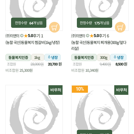
한정수량
개 남음
한정수량
개 남음
64
175
★
★
후기 1
후기 6
(주)미앤미
(주)미앤미
5.0
5.0
(농할 국산)동물복지 찜갈비(1kg/냉장)
(농할 국산)동물복지 찌개용(300g/앞다
리살)
동물복지인증
1kg
냉장
동물복지인증
300g
냉장
원
원
조합원
조합원
23,000원
20,700
9,400원
8,500
비조합원
25,300원
비조합원
10,340원
10%
바우처
바우처