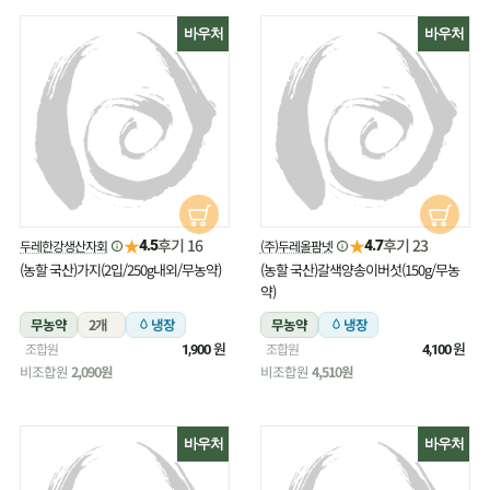
바우처
바우처
★
★
후기 16
후기 23
두레한강생산자회
(주)두레올팜넷
4.5
4.7
(농할 국산)가지(2입/250g내외/무농약)
(농할 국산)갈색양송이버섯(150g/무농
약)
무농약
2개
냉장
무농약
냉장
원
원
조합원
조합원
1,900
4,100
비조합원
2,090원
비조합원
4,510원
바우처
바우처