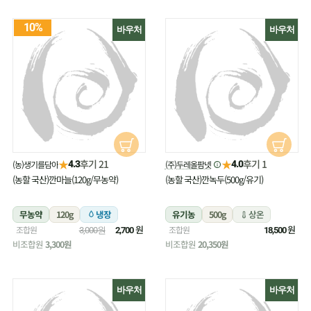
10%
바우처
바우처
★
★
후기 21
후기 1
(농)생기를담아
(주)두레올팜넷
4.3
4.0
(농할 국산)깐마늘(120g/무농약)
(농할 국산)깐녹두(500g/유기)
무농약
120g
냉장
유기농
500g
상온
원
원
조합원
조합원
3,000원
2,700
18,500
비조합원
3,300원
비조합원
20,350원
바우처
바우처