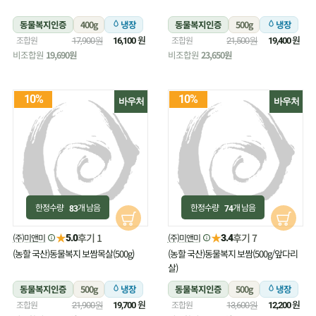
동물복지인증
400g
냉장
동물복지인증
500g
냉장
원
원
조합원
조합원
17,900원
16,100
21,500원
19,400
비조합원
19,690원
비조합원
23,650원
10%
10%
바우처
바우처
한정수량
개 남음
한정수량
개 남음
83
74
★
★
후기 1
후기 7
(주)미앤미
(주)미앤미
5.0
3.4
(농할 국산)동물복지 보쌈목살(500g)
(농할 국산)동물복지 보쌈(500g/앞다리
살)
동물복지인증
500g
냉장
동물복지인증
500g
냉장
원
원
조합원
조합원
21,900원
19,700
13,600원
12,200