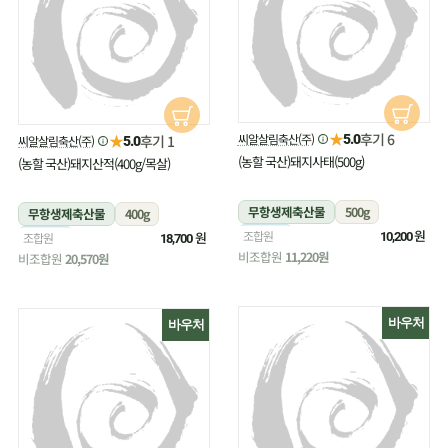
★
후기 6
★
씨알살림축산(주)
후기 1
5.0
씨알살림축산(주)
5.0
(농할 국산)돼지사태(500g)
(농할 국산)돼지산적(400g/목살)
무항생제축산물
500g
무항생제축산물
400g
냉장
원
조합원
냉장
원
조합원
10,200
18,700
비조합원
11,220원
비조합원
20,570원
바우처
바우처