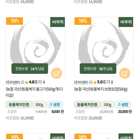
비조합원
24,090원
비조합원
14,960원
10%
10%
바우처
바우처
한정수량
개 남음
한정수량
개 남음
74
78
★
★
후기 4
후기 8
(주)미앤미
(주)미앤미
4.8
5.0
(농할 국산)동물복지 불고기(500g/뒷다
(농할 국산)동물복지 보쌈삼겹(500g)
리살)
동물복지인증
500g
냉장
동물복지인증
500g
냉장
원
원
조합원
조합원
9,400원
8,500
22,800원
20,500
비조합원
10,340원
비조합원
25,080원
10%
10%
바우처
바우처