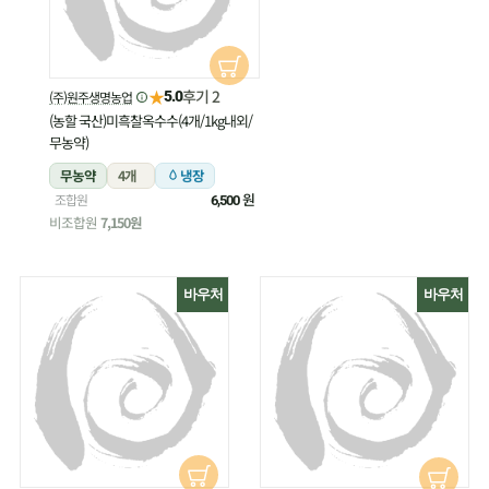
★
후기 2
(주)원주생명농업
5.0
(농할 국산)미흑찰옥수수(4개/1kg내외/
무농약)
무농약
4개
냉장
원
조합원
6,500
비조합원
7,150원
바우처
바우처