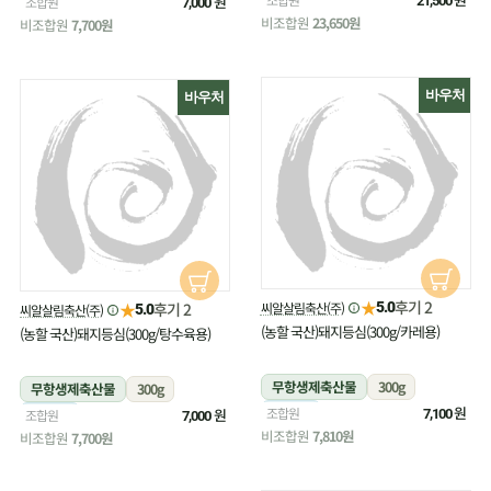
냉장
원
조합원
21,500
7,000
비조합원
23,650원
비조합원
7,700원
바우처
바우처
★
후기 2
★
씨알살림축산(주)
후기 2
5.0
씨알살림축산(주)
5.0
(농할 국산)돼지등심(300g/카레용)
(농할 국산)돼지등심(300g/탕수육용)
무항생제축산물
300g
무항생제축산물
300g
냉장
원
조합원
냉장
원
조합원
7,100
7,000
비조합원
7,810원
비조합원
7,700원