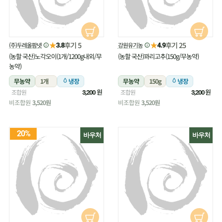
★
★
후기 5
후기 25
(주)두레올팜넷
강원유기농
3.8
4.9
(농할 국산)노각오이(1개/1200g내외/무
(농할 국산)꽈리고추(150g/무농약)
농약)
무농약
1개
냉장
무농약
150g
냉장
원
원
조합원
조합원
3,200
3,200
비조합원
3,520원
비조합원
3,520원
20%
바우처
바우처