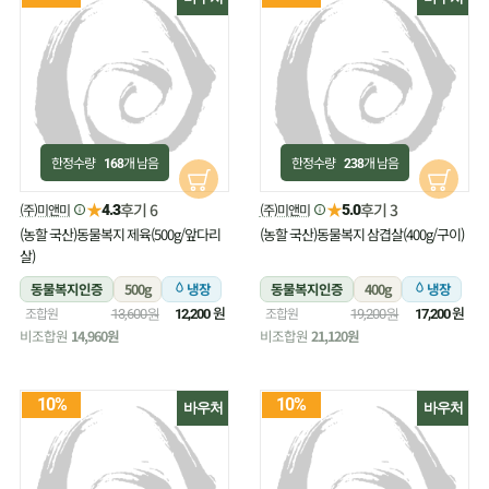
한정수량
개 남음
한정수량
개 남음
168
238
★
★
후기 6
후기 3
(주)미앤미
(주)미앤미
4.3
5.0
(농할 국산)동물복지 제육(500g/앞다리
(농할 국산)동물복지 삼겹살(400g/구이)
살)
동물복지인증
500g
냉장
동물복지인증
400g
냉장
원
원
조합원
조합원
13,600원
12,200
19,200원
17,200
비조합원
14,960원
비조합원
21,120원
10%
10%
바우처
바우처