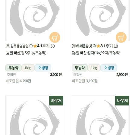
★
★
후기 50
후기 10
(주)원주생명농업
(주)두레올팜넷
4.1
3.1
(농할 국산)감자(1kg/무농약)
(농할 국산)감자(1kg/소과/무농약)
무농약
1kg
냉장
무농약
1kg
냉장
원
원
조합원
조합원
3,900
2,900
비조합원
4,290원
비조합원
3,190원
바우처
바우처