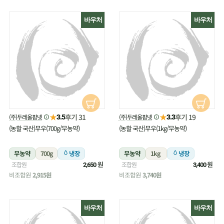
바우처
바우처
★
★
후기 31
후기 19
(주)두레올팜넷
(주)두레올팜넷
3.5
3.3
(농할 국산)무우(700g/무농약)
(농할 국산)무우(1kg/무농약)
무농약
700g
냉장
무농약
1kg
냉장
원
원
조합원
조합원
2,650
3,400
비조합원
2,915원
비조합원
3,740원
바우처
바우처