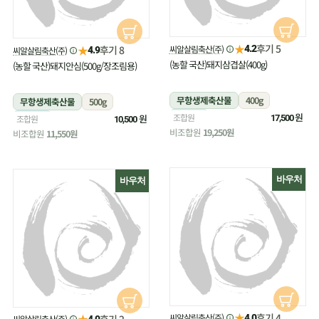
★
후기 5
★
씨알살림축산(주)
후기 8
4.2
씨알살림축산(주)
4.9
(농할 국산)돼지삼겹살(400g)
(농할 국산)돼지안심(500g/장조림용)
무항생제축산물
400g
무항생제축산물
500g
냉장
원
조합원
냉장
원
조합원
17,500
10,500
비조합원
19,250원
비조합원
11,550원
바우처
바우처
★
후기 4
★
씨알살림축산(주)
후기 2
4.0
씨알살림축산(주)
4.0