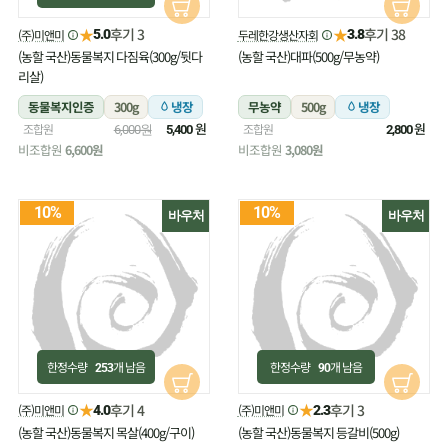
★
★
후기 3
후기 38
(주)미앤미
두레한강생산자회
5.0
3.8
(농할 국산)동물복지 다짐육(300g/뒷다
(농할 국산)대파(500g/무농약)
리살)
동물복지인증
300g
냉장
무농약
500g
냉장
원
원
조합원
조합원
6,000원
5,400
2,800
비조합원
6,600원
비조합원
3,080원
10%
10%
바우처
바우처
한정수량
개 남음
한정수량
개 남음
253
90
★
★
후기 4
후기 3
(주)미앤미
(주)미앤미
4.0
2.3
(농할 국산)동물복지 목살(400g/구이)
(농할 국산)동물복지 등갈비(500g)