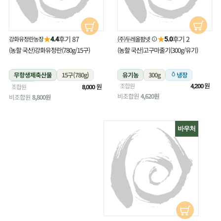
★
★
후기 87
후기 2
강화유정란농장
(주)두레올팜넷
4.4
5.0
(농할 국산)강화유정란(780g/15구)
(농할 국산)고구마줄기(300g/유기)
무항생제축산물
15구(780g)
유기농
300g
냉장
원
조합원
냉장
원
조합원
4,200
8,000
비조합원
4,620원
비조합원
8,800원
바우처