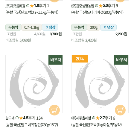
★
★
후기 1
후기 9
(주)제주올레팜
(주)원주생명농업
1.0
5.0
(농할 국산)단호박(0.7~1.1kg/무농약)
(농할 국산)느타리버섯(200g/무농약)
무농약
0.7~1.1kg
냉장
무농약
200g
냉장
원
원
조합원
조합원
4,600원
3,700
2,200
비조합원
5,060원
비조합원
2,420원
20%
바우처
바우처
★
★
후기 134
후기 6
달구네
(주)제주올레팜
4.5
2.7
(농할 국산)달구네유정란(780g/15구)
(농할 국산)단호박(1kg이상/무농약)