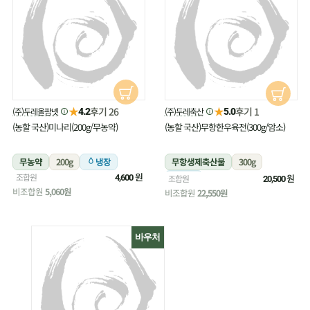
★
★
후기 26
후기 1
(주)두레올팜넷
(주)두레축산
4.2
5.0
(농할 국산)미나리(200g/무농약)
(농할 국산)무항한우육전(300g/암소)
무농약
200g
냉장
무항생제축산물
300g
원
조합원
냉장
원
4,600
조합원
20,500
비조합원
5,060원
비조합원
22,550원
바우처