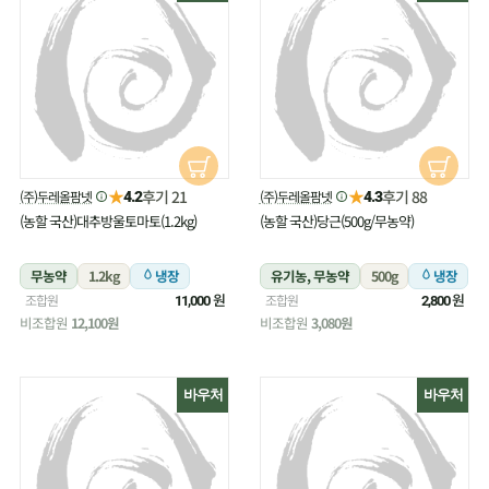
★
★
후기 21
후기 88
(주)두레올팜넷
(주)두레올팜넷
4.2
4.3
(농할 국산)대추방울토마토(1.2kg)
(농할 국산)당근(500g/무농약)
무농약
1.2kg
냉장
유기농, 무농약
500g
냉장
원
원
조합원
조합원
11,000
2,800
비조합원
12,100원
비조합원
3,080원
바우처
바우처