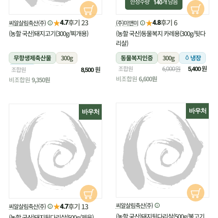
한정수량
개 남음
140
★
★
후기 23
후기 6
씨알살림축산(주)
(주)미앤미
4.7
4.8
(농할 국산)돼지고기(300g/찌개용)
(농할 국산)동물복지 카레용(300g/뒷다
리살)
무항생제축산물
300g
동물복지인증
300g
냉장
원
조합원
냉장
원
조합원
6,000원
5,400
8,500
비조합원
6,600원
비조합원
9,350원
바우처
바우처
★
씨알살림축산(주)
후기 13
씨알살림축산(주)
4.7
(농할 국산)돼지뒷다리살(500g/불고기
(농할 국산)돼지뒷다리살(500g/제육)