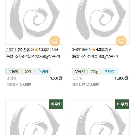
★
★
후기 144
후기 6
두레한강생산자회
(농)생기를담아
4.2
4.2
(농할 국산)깻잎(20장/20~30g/무농약)
(농할 국산)깐마늘(700g/무농약)
무농약
20장
냉장
무농약
700g
냉장
원
원
조합원
조합원
1,650
15,800
비조합원
1,815원
비조합원
17,380원
바우처
바우처