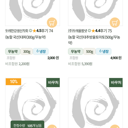
★
★
후기 74
후기 75
두레한강생산자회
(주)두레올팜넷
4.5
4.4
(농할 국산)대파(300g/무농약)
(농할 국산)대추방울토마토(500g/무농
약)
무농약
300g
냉장
무농약
500g
냉장
원
원
조합원
조합원
2,000
4,900
비조합원
2,200원
비조합원
5,390원
10%
바우처
바우처
한정수량
개 남음
105