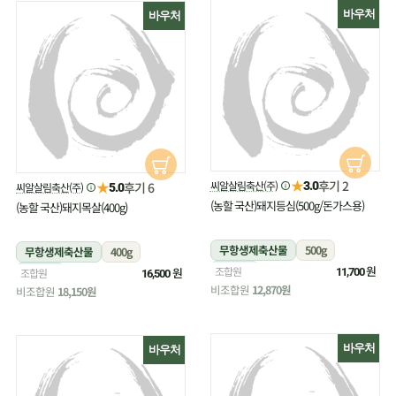
바우처
바우처
★
후기 2
★
씨알살림축산(주)
후기 6
3.0
씨알살림축산(주)
5.0
(농할 국산)돼지등심(500g/돈가스용)
(농할 국산)돼지목살(400g)
무항생제축산물
500g
무항생제축산물
400g
냉장
원
조합원
냉장
원
조합원
11,700
16,500
비조합원
12,870원
비조합원
18,150원
바우처
바우처