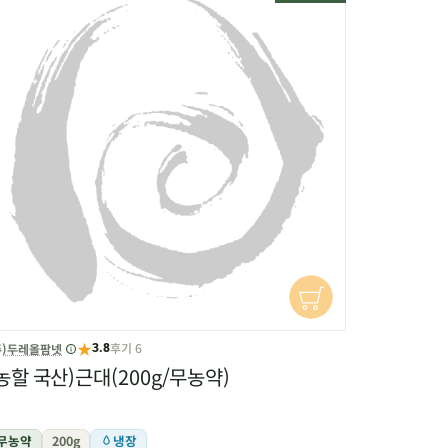
★
후기 6
주)두레올팜넷
3.8
농할 국산)근대(200g/무농약)
무농약
200g
냉장