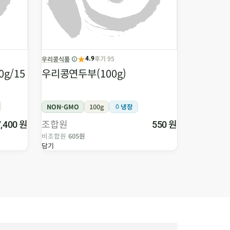
★
★
후기 95
우리콩식품
범산목장
4.9
g/15
우리콩연두부(100g)
두레유기농
NON-GMO
100g
냉장
유기가공식
원
조합원
원
조합원
7,400
550
비조합원
605원
비조합원
1,3
담기
담기