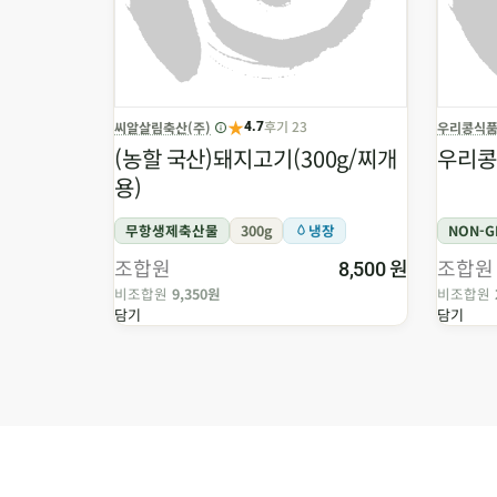
★
후기 23
씨알살림축산(주)
우리콩식
4.7
(농할 국산)돼지고기(300g/찌개
우리콩
용)
무항생제축산물
300g
냉장
NON-
조합원
원
조합원
8,500
비조합원
9,350원
비조합원
담기
담기