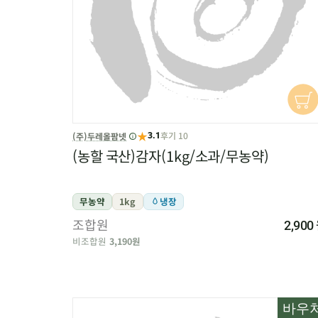
★
후기 10
(주)두레올팜넷
3.1
(농할 국산)감자(1kg/소과/무농약)
무농약
1kg
냉장
조합원
2,900
비조합원
3,190원
바우