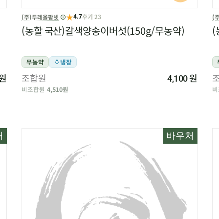
★
후기 23
(주)두레올팜넷
(
4.7
(농할 국산)갈색양송이버섯(150g/무농약)
(
무농약
냉장
원
조합원
원
4,100
비조합원
4,510원
비
처
바우처