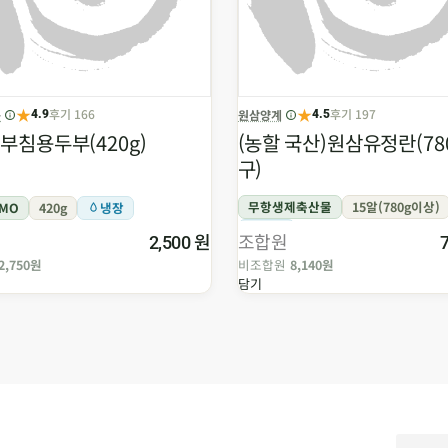
★
★
후기 166
후기 197
품
원삼양계
4.9
4.5
부침용두부(420g)
(농할 국산)원삼유정란(780
구)
무항생제축산물
15알(780g이상)
GMO
420g
냉장
냉장
원
조합원
2,500
2,750원
비조합원
8,140원
담기