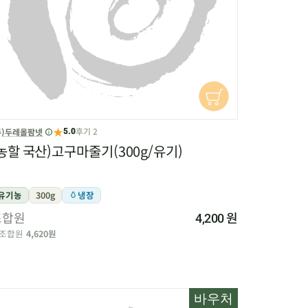
★
후기 2
주)두레올팜넷
5.0
농할 국산)고구마줄기(300g/유기)
유기농
300g
냉장
조합원
원
4,200
조합원
4,620원
바우처