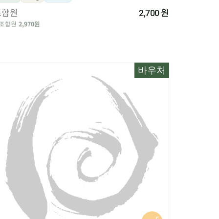
조합원
원
2,700
조합원
2,970원
바우처