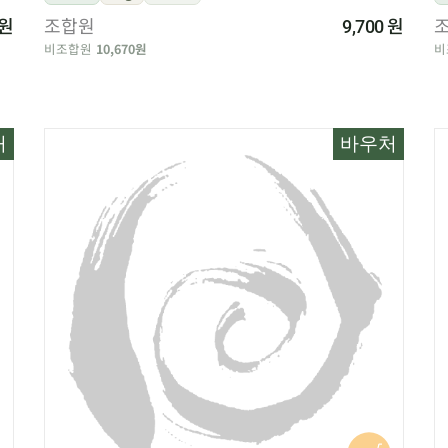
원
조합원
원
9,700
비조합원
10,670원
비
처
바우처