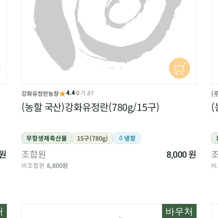
★
후기 87
강화유정란농장
(
4.4
(농할 국산)강화유정란(780g/15구)
(
무항생제축산물
15구(780g)
냉장
원
조합원
원
8,000
비조합원
8,800원
비
처
바우처