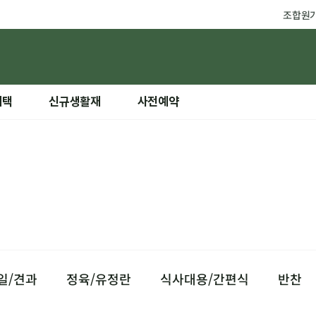
조합원
혜택
신규생활재
사전예약
일/견과
정육/유정란
식사대용/간편식
반찬