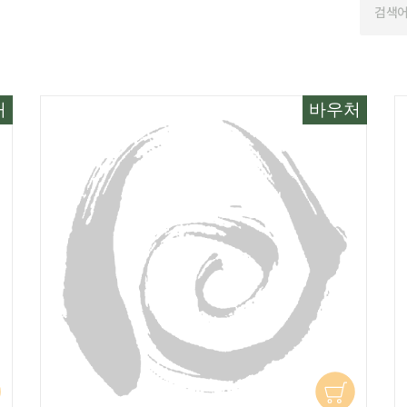
처
바우처