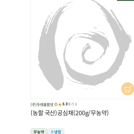
★
후기 8
(주)두레올팜넷
3.3
(농할 국산)공심채(200g/무농약)
무농약
냉장