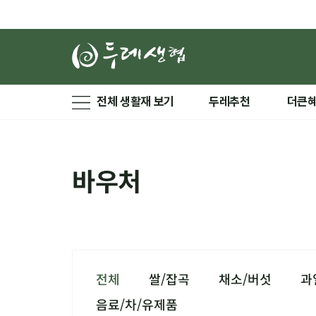
전체 생활재 보기
두레추천
더큰
바우처
전체
쌀/잡곡
채소/버섯
과
음료/차/유제품