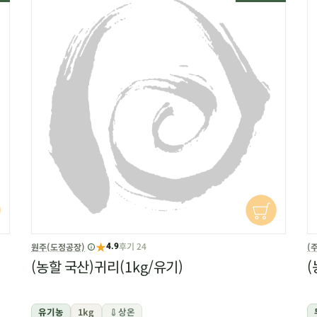
★
후기 24
원주(도정공장)
(
4.9
(농할 국산)귀리(1kg/유기)
(
유기농
1kg
상온