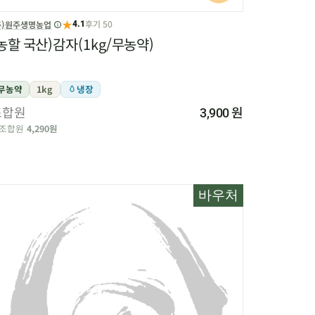
★
후기 50
주)원주생명농업
4.1
농할 국산)감자(1kg/무농약)
무농약
1kg
냉장
조합원
원
3,900
조합원
4,290원
바우처