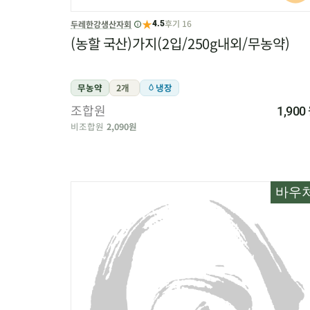
★
후기 16
두레한강생산자회
4.5
(농할 국산)가지(2입/250g내외/무농약)
무농약
2개
냉장
조합원
1,900
비조합원
2,090원
바우