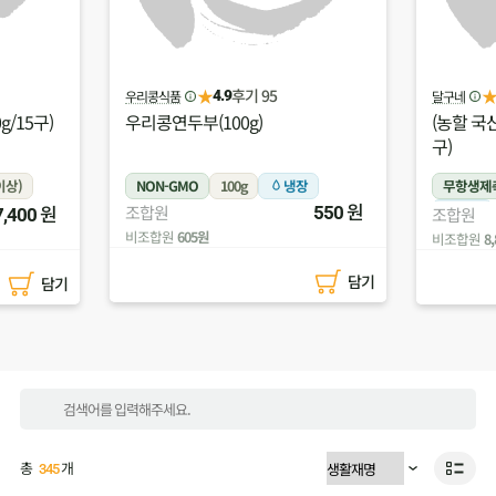
★
후기 134
달구네
(주)두레올팜
4.5
(농할 국산)달구네유정란(780g/15
(농할 국
구)
무농약)
장
무항생제축산물
780g이상
무농약
원
원
조합원
550
냉장
조합원
8,000
비조합원
5
비조합원
8,800원
담기
담기
총
개
345