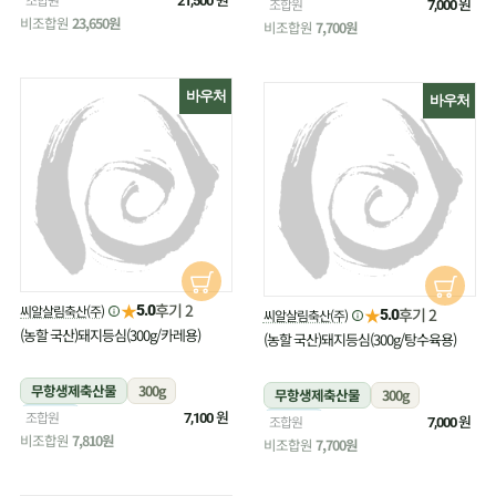
21,500
냉장
원
조합원
7,000
비조합원
23,650원
비조합원
7,700원
바우처
바우처
★
후기 2
씨알살림축산(주)
5.0
★
후기 2
씨알살림축산(주)
5.0
(농할 국산)돼지등심(300g/카레용)
(농할 국산)돼지등심(300g/탕수육용)
무항생제축산물
300g
무항생제축산물
300g
냉장
원
조합원
7,100
냉장
원
조합원
7,000
비조합원
7,810원
비조합원
7,700원