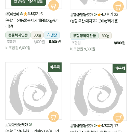
한정수량
개 남음
164
★
후기 6
(주)미앤미
★
4.8
후기 23
씨알살림축산(주)
4.7
(농할 국산)동물복지 카레용(300g/뒷다
(농할 국산)돼지고기(300g/찌개용)
리살)
동물복지인증
300g
냉장
무항생제축산물
300g
원
조합원
6,000원
5,400
냉장
원
조합원
8,500
비조합원
6,600원
비조합원
9,350원
바우처
바우처
씨알살림축산(주)
★
후기 13
씨알살림축산(주)
4.7
(농할 국산)돼지뒷다리살(500g/불고기