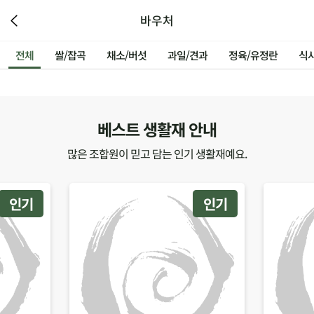
바우처
전체
쌀/잡곡
채소/버섯
과일/견과
정육/유정란
식
베스트 생활재 안내
많은 조합원이 믿고 담는 인기 생활재예요.
인기
인기