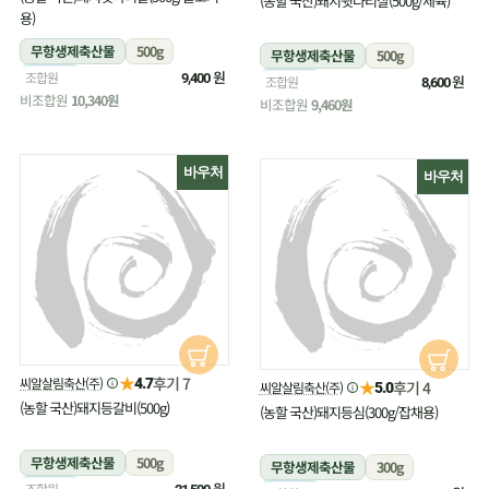
(농할 국산)돼지뒷다리살(500g/제육)
용)
무항생제축산물
500g
무항생제축산물
500g
냉장
원
조합원
9,400
냉장
원
조합원
8,600
비조합원
10,340원
비조합원
9,460원
바우처
바우처
★
후기 7
씨알살림축산(주)
4.7
★
후기 4
씨알살림축산(주)
5.0
(농할 국산)돼지등갈비(500g)
(농할 국산)돼지등심(300g/잡채용)
무항생제축산물
500g
무항생제축산물
300g
냉장
원
조합원