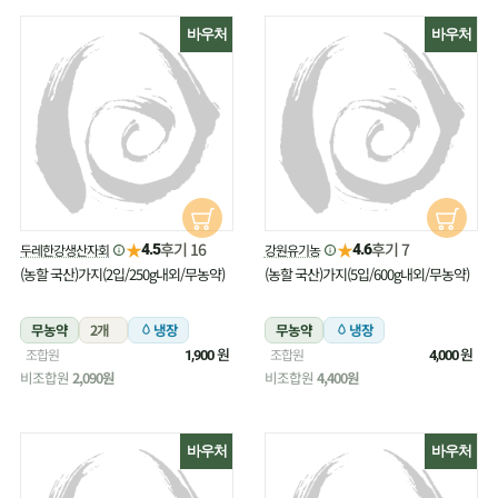
바우처
바우처
★
★
후기 16
후기 7
두레한강생산자회
강원유기농
4.5
4.6
(농할 국산)가지(2입/250g내외/무농약)
(농할 국산)가지(5입/600g내외/무농약)
무농약
2개
냉장
무농약
냉장
원
원
조합원
조합원
1,900
4,000
비조합원
2,090원
비조합원
4,400원
바우처
바우처