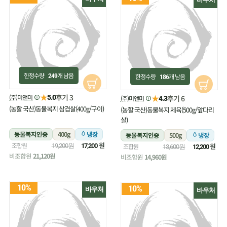
한정수량
개 남음
한정수량
개 남음
249
186
★
후기 3
(주)미앤미
★
5.0
후기 6
(주)미앤미
4.3
(농할 국산)동물복지 삼겹살(400g/구이)
(농할 국산)동물복지 제육(500g/앞다리
살)
동물복지인증
400g
냉장
동물복지인증
500g
냉장
원
조합원
원
19,200원
17,200
조합원
13,600원
12,200
비조합원
21,120원
비조합원
14,960원
10%
10%
바우처
바우처