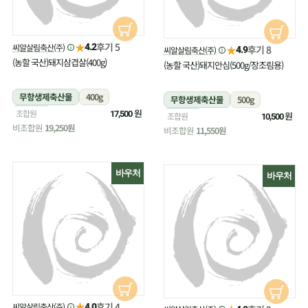
★
후기 5
씨알살림축산(주)
4.2
★
후기 8
씨알살림축산(주)
4.9
(농할 국산)돼지삼겹살(400g)
(농할 국산)돼지안심(500g/장조림용)
무항생제축산물
400g
무항생제축산물
500g
냉장
원
조합원
17,500
냉장
원
조합원
10,500
비조합원
19,250원
비조합원
11,550원
바우처
바우처
★
후기 4
씨알살림축산(주)
4.0