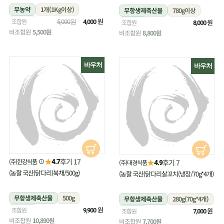
무농약
1개(1Kg이상)
무항생제축산물
780g이상
냉장
원
조합원
냉장
원
5,000원
4,000
조합원
8,000
비조합원
5,500원
비조합원
8,800원
바우처
바우처
★
후기 17
(주)한강식품
★
4.7
후기 7
(주)대경식품
4.9
(농할 국산)닭다리(북채/500g)
(농할 국산)닭다리살꼬치(냉장/70g*4개)
무항생제축산물
500g
무항생제축산물
280g(70g*4개)
냉장
원
조합원
냉장
원
9,900
조합원
7,000
비조합원
10,890원
비조합원
7,700원