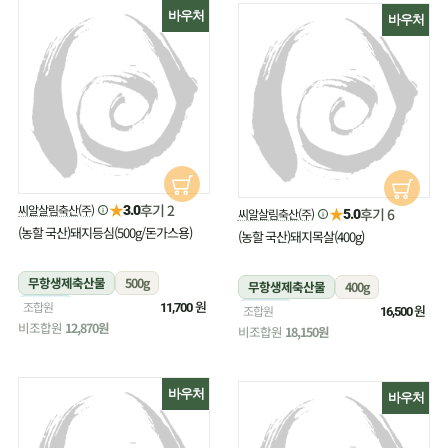
바우처
바우처
★
후기 2
씨알살림축산(주)
3.0
★
후기 6
씨알살림축산(주)
5.0
(농할 국산)돼지등심(500g/돈가스용)
(농할 국산)돼지목살(400g)
무항생제축산물
500g
무항생제축산물
400g
냉장
원
조합원
11,700
냉장
원
조합원
16,500
비조합원
12,870원
비조합원
18,150원
바우처
바우처