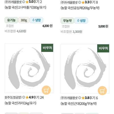
★
후기 2
(주)두레올팜넷
★
5.0
후기 8
(주)두레올팜넷
3.3
(농할 국산)고구마줄기(300g/유기)
(농할 국산)공심채(200g/무농약)
유기농
300g
냉장
무농약
냉장
원
조합원
원
4,200
조합원
3,000
비조합원
4,620원
비조합원
3,300원
바우처
바우처
★
후기 24
원주(도정공장)
★
4.9
후기 6
(주)두레올팜넷
3.8
(농할 국산)귀리(1kg/유기)
(농할 국산)근대(200g/무농약)