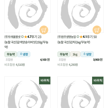
★
★
후기 23
후기 50
(주)두레올팜넷
(주)원주생명농업
4.7
4.1
(농할 국산)갈색양송이버섯(150g/무농
(농할 국산)감자(1kg/무농약)
약)
무농약
냉장
무농약
1kg
냉장
원
원
조합원
조합원
4,100
3,900
비조합원
4,510원
비조합원
4,290원
바우처
바우처