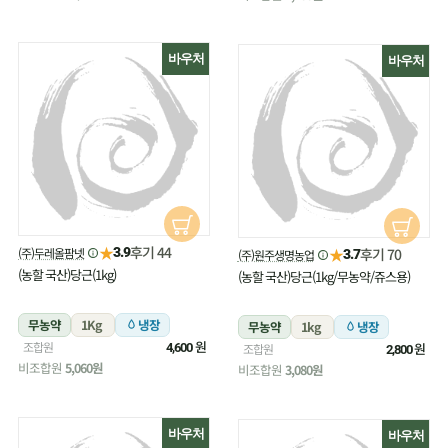
바우처
바우처
★
후기 44
(주)두레올팜넷
★
3.9
후기 70
(주)원주생명농업
3.7
(농할 국산)당근(1kg)
(농할 국산)당근(1kg/무농약/쥬스용)
무농약
1Kg
냉장
무농약
1kg
냉장
원
조합원
원
4,600
조합원
2,800
비조합원
5,060원
비조합원
3,080원
바우처
바우처