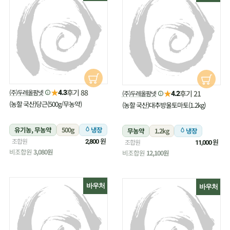
★
후기 88
(주)두레올팜넷
★
4.3
후기 21
(주)두레올팜넷
4.2
(농할 국산)당근(500g/무농약)
(농할 국산)대추방울토마토(1.2kg)
유기농, 무농약
500g
냉장
무농약
1.2kg
냉장
원
조합원
원
2,800
조합원
11,000
비조합원
3,080원
비조합원
12,100원
바우처
바우처