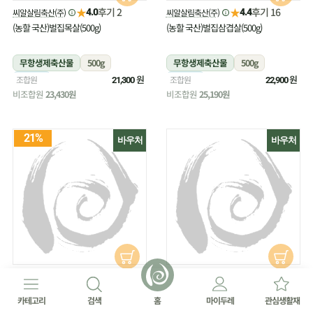
★
★
후기 2
후기 16
씨알살림축산(주)
씨알살림축산(주)
4.0
4.4
(농할 국산)벌집목살(500g)
(농할 국산)벌집삼겹살(500g)
무항생제축산물
500g
무항생제축산물
500g
냉장
원
냉장
원
조합원
조합원
21,300
22,900
비조합원
23,430원
비조합원
25,190원
21%
바우처
바우처
★
★
후기 27
후기 18
(주)원주생명농업
(주)원주생명농업
4.8
4.4
(농할 국산)부추(180g/무농약)
(농할 국산)부추(300g/무농약)
카테고리
검색
홈
마이두레
관심생활재