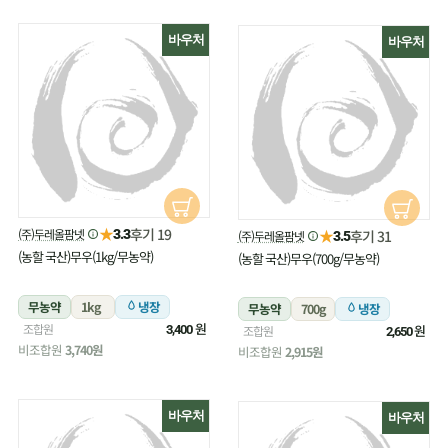
바우처
바우처
★
후기 19
(주)두레올팜넷
★
3.3
후기 31
(주)두레올팜넷
3.5
(농할 국산)무우(1kg/무농약)
(농할 국산)무우(700g/무농약)
무농약
1kg
냉장
무농약
700g
냉장
원
조합원
원
3,400
조합원
2,650
비조합원
3,740원
비조합원
2,915원
바우처
바우처