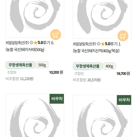
★
후기 6
씨알살림축산(주)
5.0
★
후기 1
씨알살림축산(주)
5.0
(농할 국산)돼지사태(500g)
(농할 국산)돼지산적(400g/목살)
무항생제축산물
500g
무항생제축산물
400g
냉장
원
조합원
10,200
냉장
원
조합원
18,700
비조합원
11,220원
비조합원
20,570원
바우처
바우처