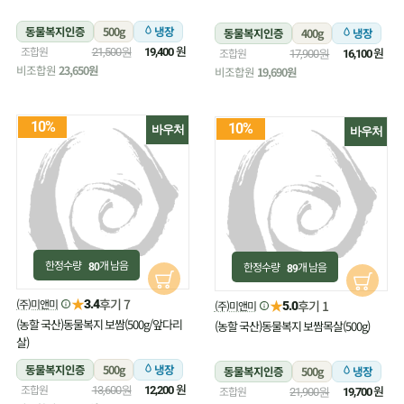
동물복지인증
500g
냉장
동물복지인증
400g
냉장
원
조합원
원
21,500원
19,400
조합원
17,900원
16,100
비조합원
23,650원
비조합원
19,690원
10%
10%
바우처
바우처
한정수량
개 남음
한정수량
개 남음
80
89
★
후기 7
(주)미앤미
★
3.4
후기 1
(주)미앤미
5.0
(농할 국산)동물복지 보쌈(500g/앞다리
(농할 국산)동물복지 보쌈목살(500g)
살)
동물복지인증
500g
냉장
동물복지인증
500g
냉장
원
조합원
원
13,600원
12,200
조합원
21,900원
19,700