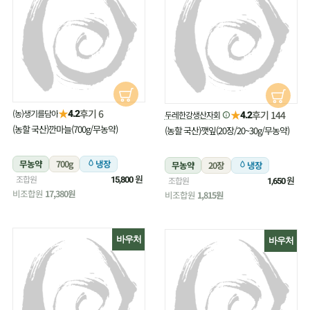
★
후기 6
(농)생기를담아
★
4.2
후기 144
두레한강생산자회
4.2
(농할 국산)깐마늘(700g/무농약)
(농할 국산)깻잎(20장/20~30g/무농약)
무농약
700g
냉장
무농약
20장
냉장
원
조합원
원
15,800
조합원
1,650
비조합원
17,380원
비조합원
1,815원
바우처
바우처