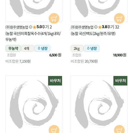
★
★
후기 2
후기 32
(주)원주생명농업
(주)원주생명농업
5.0
3.8
(농할 국산)미흑찰옥수수(4개/1kg내외/
(농할 국산)백도(2kg/원주/유명)
무농약)
무농약
4개
냉장
2kg
냉장
원
원
조합원
조합원
6,500
18,900
비조합원
7,150원
비조합원
20,790원
바우처
바우처