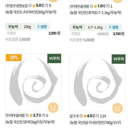
★
후기 9
(주)원주생명농업
★
5.0
후기 1
(주)제주올레팜
1.0
(농할 국산)느타리버섯(200g/무농약)
(농할 국산)단호박(0.7~1.1kg/무농약)
무농약
200g
냉장
무농약
0.7~1.1kg
냉장
원
조합원
원
2,200
조합원
4,600원
3,700
비조합원
2,420원
비조합원
5,060원
20%
바우처
바우처
★
후기 6
(주)제주올레팜
★
2.7
후기 134
달구네
4.5
(농할 국산)단호박(1kg이상/무농약)
(농할 국산)달구네유정란(780g/15구)