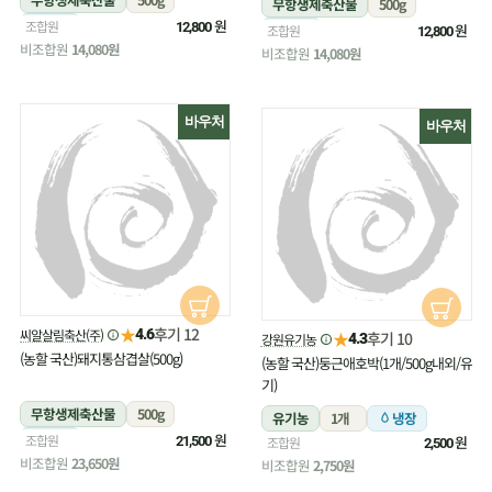
무항생제축산물
500g
냉장
원
조합원
12,800
냉장
원
조합원
12,800
비조합원
14,080원
비조합원
14,080원
바우처
바우처
★
후기 12
씨알살림축산(주)
4.6
★
후기 10
강원유기농
4.3
(농할 국산)돼지통삼겹살(500g)
(농할 국산)둥근애호박(1개/500g내외/유
기)
무항생제축산물
500g
유기농
1개
냉장
냉장
원
조합원
원
21,500
조합원
2,500
비조합원
23,650원
비조합원
2,750원