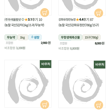
★
★
후기 10
후기 87
(주)두레올팜넷
강화유정란농장
3.1
4.4
(농할 국산)감자(1kg/소과/무농약)
(농할 국산)강화유정란(780g/15구)
무농약
1kg
냉장
무항생제축산물
15구(780g)
원
조합원
냉장
원
2,900
조합원
8,000
비조합원
3,190원
비조합원
8,800원
바우처
바우처