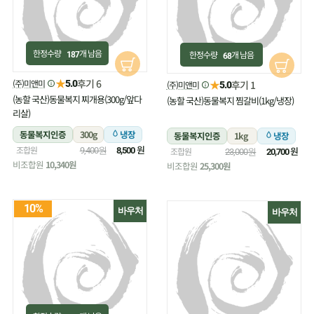
한정수량
개 남음
한정수량
개 남음
187
68
★
후기 6
(주)미앤미
★
5.0
후기 1
(주)미앤미
5.0
(농할 국산)동물복지 찌개용(300g/앞다
(농할 국산)동물복지 찜갈비(1kg/냉장)
리살)
동물복지인증
300g
냉장
동물복지인증
1kg
냉장
원
조합원
원
9,400원
8,500
조합원
23,000원
20,700
비조합원
10,340원
비조합원
25,300원
10%
바우처
바우처