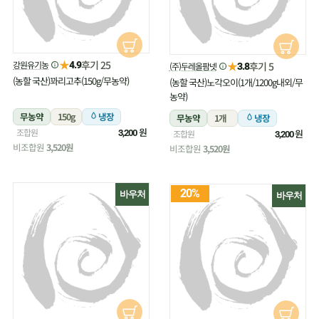
★
후기 25
강원유기농
★
4.9
후기 5
(주)두레올팜넷
3.8
(농할 국산)꽈리고추(150g/무농약)
(농할 국산)노각오이(1개/1200g내외/무
농약)
무농약
150g
냉장
무농약
1개
냉장
원
조합원
원
3,200
조합원
3,200
비조합원
3,520원
비조합원
3,520원
20%
바우처
바우처