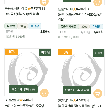
★
후기 38
두레한강생산자회
★
3.8
후기 3
(주)미앤미
5.0
(농할 국산)대파(500g/무농약)
(농할 국산)동물복지 다짐육(300g/뒷다
리살)
무농약
500g
냉장
동물복지인증
300g
냉장
원
조합원
원
2,800
조합원
6,000원
5,400
비조합원
3,080원
비조합원
6,600원
10%
10%
바우처
바우처
한정수량
개 남음
한정수량
개 남음
97
265
★
후기 3
(주)미앤미
★
2.3
후기 4
(주)미앤미
4.0
(농할 국산)동물복지 등갈비(500g)
(농할 국산)동물복지 목살(400g/구이)