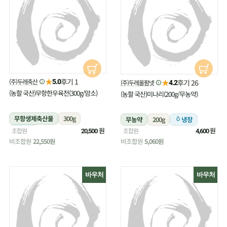
★
후기 1
(주)두레축산
★
5.0
후기 26
(주)두레올팜넷
4.2
(농할 국산)무항한우육전(300g/암소)
(농할 국산)미나리(200g/무농약)
무항생제축산물
300g
무농약
200g
냉장
냉장
원
원
조합원
조합원
20,500
4,600
비조합원
22,550원
비조합원
5,060원
바우처
바우처