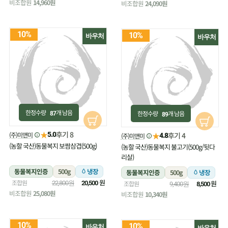
비조합원
14,960원
비조합원
24,090원
10%
10%
바우처
바우처
한정수량
개 남음
한정수량
개 남음
87
89
★
후기 8
(주)미앤미
★
5.0
후기 4
(주)미앤미
4.8
(농할 국산)동물복지 보쌈삼겹(500g)
(농할 국산)동물복지 불고기(500g/뒷다
리살)
동물복지인증
500g
냉장
동물복지인증
500g
냉장
원
조합원
원
22,800원
20,500
조합원
9,400원
8,500
비조합원
25,080원
비조합원
10,340원
10%
10%
바우처
바우처