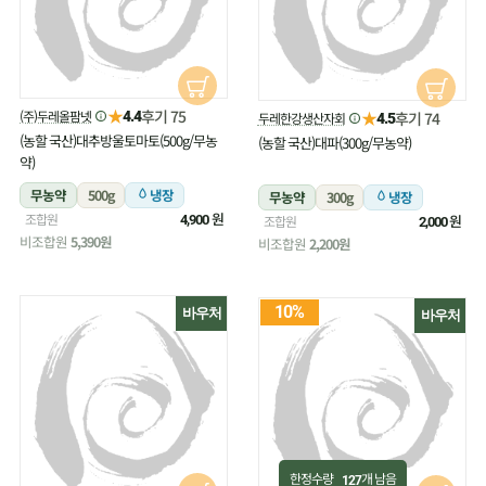
★
후기 75
(주)두레올팜넷
★
4.4
후기 74
두레한강생산자회
4.5
(농할 국산)대추방울토마토(500g/무농
(농할 국산)대파(300g/무농약)
약)
무농약
500g
냉장
무농약
300g
냉장
원
조합원
원
4,900
조합원
2,000
비조합원
5,390원
비조합원
2,200원
10%
바우처
바우처
한정수량
개 남음
127