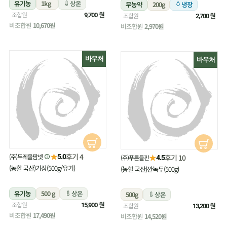
유기농
1kg
상온
무농약
200g
냉장
원
조합원
원
9,700
조합원
2,700
비조합원
10,670원
비조합원
2,970원
바우처
바우처
★
후기 4
(주)두레올팜넷
★
5.0
후기 10
(주)푸른들판
4.5
(농할 국산)기장(500g/유기)
(농할 국산)깐녹두(500g)
유기농
500 g
상온
500g
상온
원
조합원
원
15,900
조합원
13,200
비조합원
17,490원
비조합원
14,520원