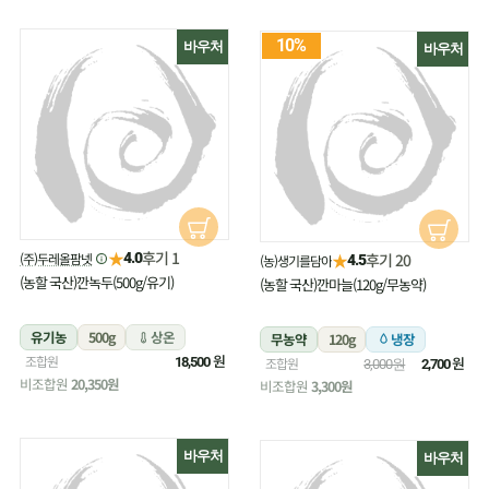
10%
바우처
바우처
★
후기 1
(주)두레올팜넷
★
4.0
후기 20
(농)생기를담아
4.5
(농할 국산)깐녹두(500g/유기)
(농할 국산)깐마늘(120g/무농약)
유기농
500g
상온
무농약
120g
냉장
원
조합원
원
18,500
조합원
3,000원
2,700
비조합원
20,350원
비조합원
3,300원
바우처
바우처