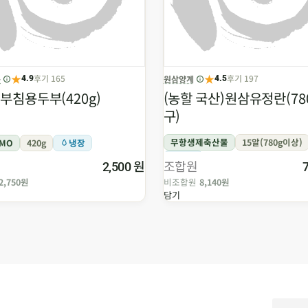
★
★
후기 165
후기 197
품
원삼양계
4.9
4.5
부침용두부(420g)
(농할 국산)원삼유정란(780
구)
무항생제축산물
15알(780g이상)
GMO
420g
냉장
냉장
원
조합원
2,500
2,750원
비조합원
8,140원
담기