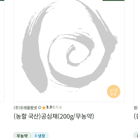
★
후기 8
(주)두레올팜넷
원
3.3
(농할 국산)공심채(200g/무농약)
(
무농약
냉장