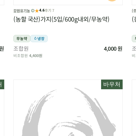
★
후기 7
강원유기농
(
4.6
(농할 국산)가지(5입/600g내외/무농약)
(
무농약
냉장
원
조합원
원
4,000
비조합원
4,400원
비
처
바우처