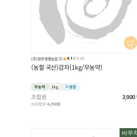
★
후기 50
(주)원주생명농업
4.1
(농할 국산)감자(1kg/무농약)
무농약
1kg
냉장
조합원
3,900
비조합원
4,290원
바우