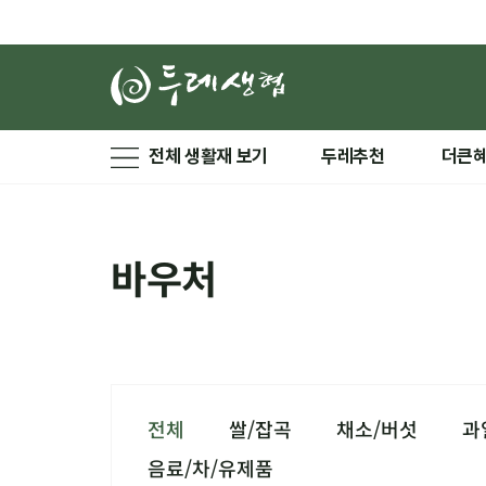
전체 생활재 보기
두레추천
더큰
바우처
전체
쌀/잡곡
채소/버섯
과
음료/차/유제품