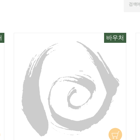
처
바우처