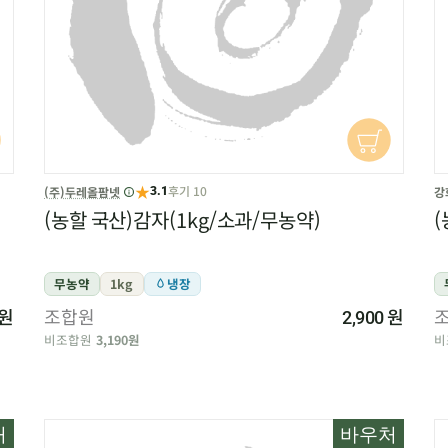
★
후기 10
(주)두레올팜넷
강
3.1
(농할 국산)감자(1kg/소과/무농약)
(
무농약
1kg
냉장
원
조합원
원
2,900
비조합원
3,190원
비
처
바우처