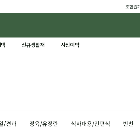
조합원
혜택
신규생활재
사전예약
일/견과
정육/유정란
식사대용/간편식
반찬