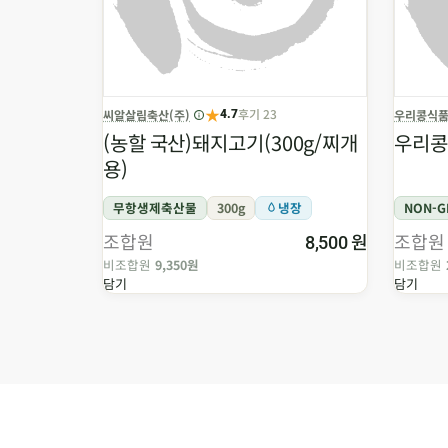
★
후기 23
씨알살림축산(주)
우리콩식
4.7
(농할 국산)돼지고기(300g/찌개
우리콩
용)
무항생제축산물
300g
냉장
NON-
조합원
원
조합원
8,500
비조합원
9,350원
비조합원
담기
담기