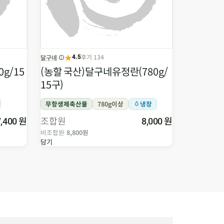
★
후기 134
달구네
우리콩식품
4.5
g/15
(농할 국산)달구네유정란(780g/
우리콩연두
15구)
무항생제축산물
780g이상
냉장
NON-GMO
원
조합원
원
조합원
7,400
8,000
비조합원
8,800원
비조합원
60
담기
담기