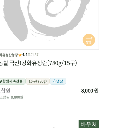
★
후기 87
화유정란농장
4.4
농할 국산)강화유정란(780g/15구)
무항생제축산물
15구(780g)
냉장
조합원
원
8,000
조합원
8,800원
바우처