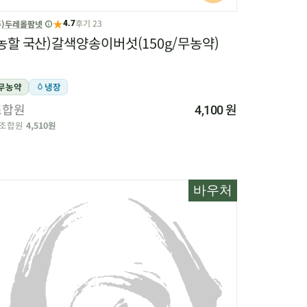
★
후기 23
주)두레올팜넷
4.7
농할 국산)갈색양송이버섯(150g/무농약)
무농약
냉장
조합원
원
4,100
조합원
4,510원
바우처