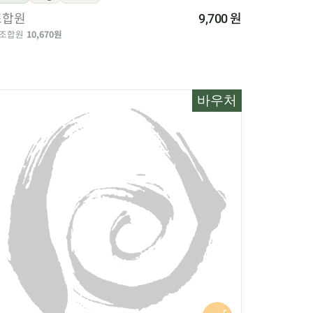
조합원
원
9,700
조합원
10,670원
바우처