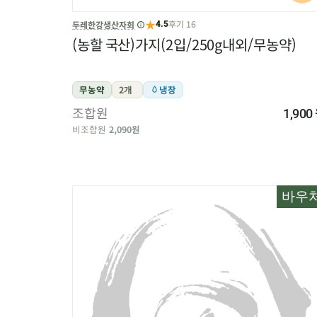
★
후기 16
두레한강생산자회
4.5
(농할 국산)가지(2입/250g내외/무농약)
무농약
2개
냉장
조합원
1,900
비조합원
2,090원
바우