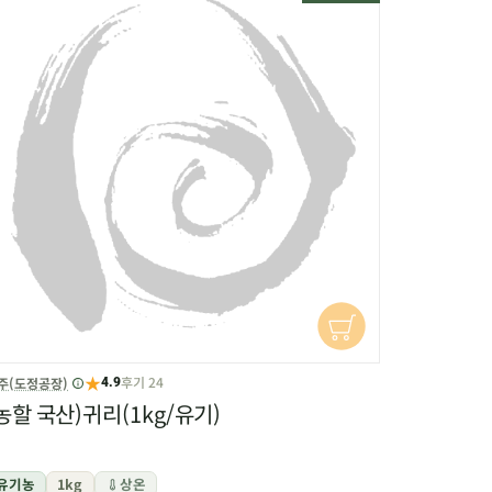
★
후기 24
주(도정공장)
4.9
농할 국산)귀리(1kg/유기)
유기농
1kg
상온