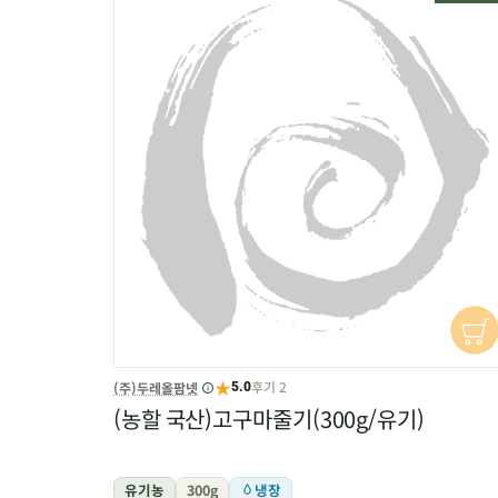
★
후기 2
(주)두레올팜넷
5.0
(농할 국산)고구마줄기(300g/유기)
유기농
300g
냉장