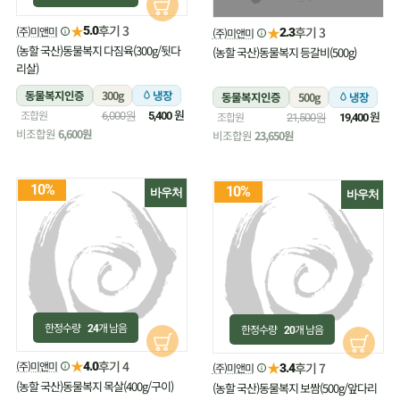
★
후기 3
(주)미앤미
★
5.0
후기 3
(주)미앤미
2.3
(농할 국산)동물복지 다짐육(300g/뒷다
(농할 국산)동물복지 등갈비(500g)
리살)
동물복지인증
300g
냉장
동물복지인증
500g
냉장
원
조합원
원
6,000원
5,400
조합원
21,500원
19,400
비조합원
6,600원
비조합원
23,650원
10%
10%
바우처
바우처
한정수량
개 남음
한정수량
개 남음
24
20
★
후기 4
(주)미앤미
★
4.0
후기 7
(주)미앤미
3.4
(농할 국산)동물복지 목살(400g/구이)
(농할 국산)동물복지 보쌈(500g/앞다리