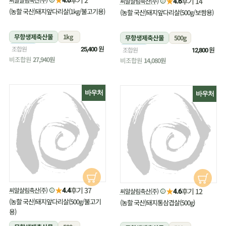
★
후기 14
씨알살림축산(주)
4.6
(농할 국산)돼지앞다리살(1kg/불고기용)
(농할 국산)돼지앞다리살(500g/보쌈용)
무항생제축산물
1kg
무항생제축산물
500g
냉장
원
조합원
냉장
원
25,400
조합원
12,800
비조합원
27,940원
비조합원
14,080원
바우처
바우처
★
후기 37
씨알살림축산(주)
★
4.4
후기 12
씨알살림축산(주)
4.6
(농할 국산)돼지앞다리살(500g/불고기
(농할 국산)돼지통삼겹살(500g)
용)