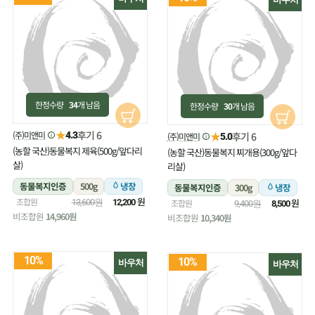
한정수량
개 남음
한정수량
개 남음
34
30
★
후기 6
(주)미앤미
★
4.3
후기 6
(주)미앤미
5.0
(농할 국산)동물복지 제육(500g/앞다리
(농할 국산)동물복지 찌개용(300g/앞다
살)
리살)
동물복지인증
500g
냉장
동물복지인증
300g
냉장
원
조합원
원
13,600원
12,200
조합원
9,400원
8,500
비조합원
14,960원
비조합원
10,340원
10%
10%
바우처
바우처