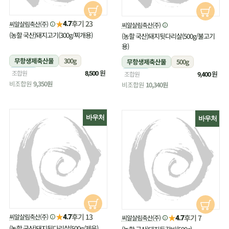
★
후기 23
씨알살림축산(주)
4.7
씨알살림축산(주)
(농할 국산)돼지고기(300g/찌개용)
(농할 국산)돼지뒷다리살(500g/불고기
용)
무항생제축산물
300g
무항생제축산물
500g
냉장
원
조합원
냉장
원
8,500
조합원
9,400
비조합원
9,350원
비조합원
10,340원
바우처
바우처
★
후기 13
씨알살림축산(주)
★
4.7
후기 7
씨알살림축산(주)
4.7
(농할 국산)돼지뒷다리살(500g/제육)