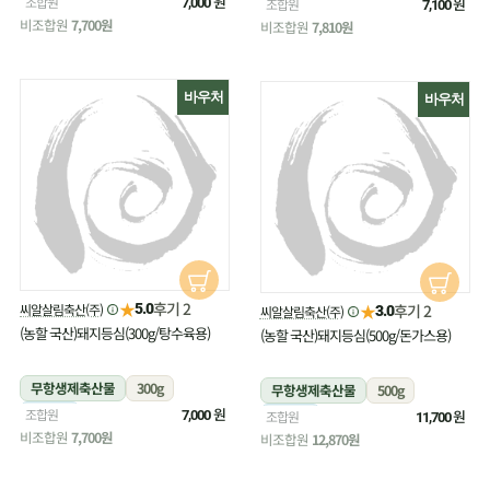
냉장
원
조합원
냉장
원
7,000
조합원
7,100
비조합원
7,700원
비조합원
7,810원
바우처
바우처
★
후기 2
씨알살림축산(주)
★
5.0
후기 2
씨알살림축산(주)
3.0
(농할 국산)돼지등심(300g/탕수육용)
(농할 국산)돼지등심(500g/돈가스용)
무항생제축산물
300g
무항생제축산물
500g
냉장
원
조합원
냉장
원
7,000
조합원
11,700
비조합원
7,700원
비조합원
12,870원