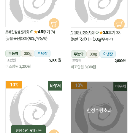
★
후기 74
두레한강생산자회
★
4.5
후기 38
두레한강생산자회
3.8
(농할 국산)대파(300g/무농약)
(농할 국산)대파(500g/무농약)
무농약
300g
냉장
무농약
500g
냉장
원
조합원
원
2,000
조합원
2,800
비조합원
2,200원
비조합원
3,080원
10%
10%
바우처
바우처
한정수량초과
한정수량
개 남음
9