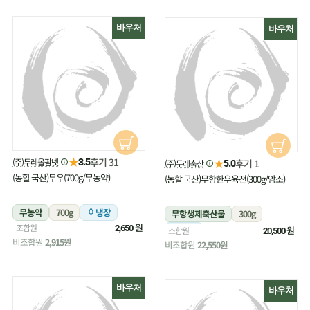
바우처
바우처
★
후기 31
(주)두레올팜넷
★
3.5
후기 1
(주)두레축산
5.0
(농할 국산)무우(700g/무농약)
(농할 국산)무항한우육전(300g/암소)
무농약
700g
냉장
무항생제축산물
300g
원
조합원
2,650
냉장
원
조합원
20,500
비조합원
2,915원
비조합원
22,550원
바우처
바우처