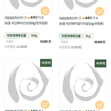
★
후기 8
씨알살림축산(주)
★
4.9
후기 4
씨알살림축산(주)
4.0
(농할 국산)돼지안심(500g/장조림용)
(농할 국산)돼지앞다리살(1kg/보쌈용)
무항생제축산물
500g
무항생제축산물
1kg
냉장
원
조합원
냉장
원
10,500
조합원
25,500
비조합원
11,550원
비조합원
28,050원
바우처
바우처
★
후기 2
씨알살림축산(주)
4.0