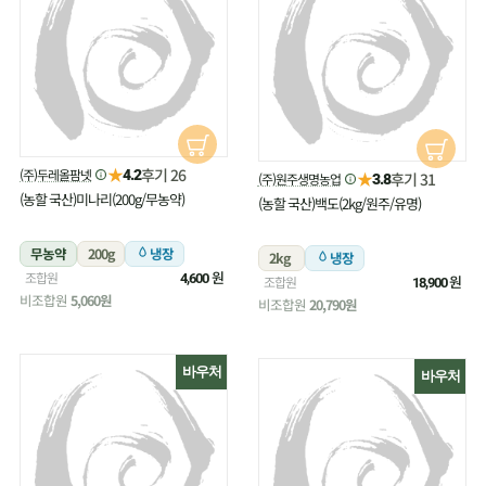
★
후기 26
(주)두레올팜넷
4.2
★
후기 31
(주)원주생명농업
3.8
(농할 국산)미나리(200g/무농약)
(농할 국산)백도(2kg/원주/유명)
무농약
200g
냉장
2kg
냉장
원
조합원
4,600
원
조합원
18,900
비조합원
5,060원
비조합원
20,790원
바우처
바우처