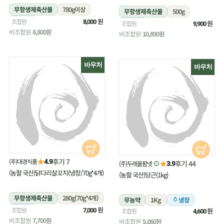
무항생제축산물
780g이상
무항생제축산물
500g
냉장
원
조합원
8,000
냉장
원
조합원
9,900
비조합원
8,800원
비조합원
10,890원
바우처
바우처
★
후기 7
(주)대경식품
4.9
★
후기 44
(주)두레올팜넷
3.9
(농할 국산)닭다리살꼬치(냉장/70g*4개)
(농할 국산)당근(1kg)
무항생제축산물
280g(70g*4개)
무농약
1Kg
냉장
냉장
원
조합원
원
7,000
조합원
4,600
비조합원
7,700원
비조합원
5,060원