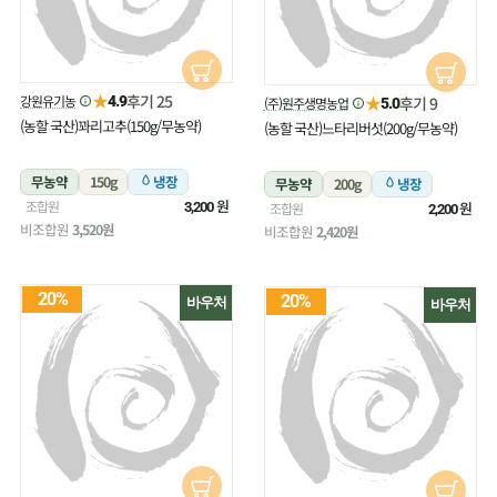
★
후기 25
강원유기농
★
4.9
후기 9
(주)원주생명농업
5.0
(농할 국산)꽈리고추(150g/무농약)
(농할 국산)느타리버섯(200g/무농약)
무농약
150g
냉장
무농약
200g
냉장
원
조합원
원
3,200
조합원
2,200
비조합원
3,520원
비조합원
2,420원
20%
20%
바우처
바우처