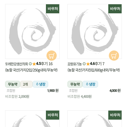
바우처
바우처
★
★
후기 16
후기 7
두레한강생산자회
강원유기농
4.5
4.6
(농할 국산)가지(2입/250g내외/무농약)
(농할 국산)가지(5입/600g내외/무농약)
무농약
2개
냉장
무농약
냉장
원
원
조합원
조합원
1,900
4,000
비조합원
2,090원
비조합원
4,400원
바우처
바우처