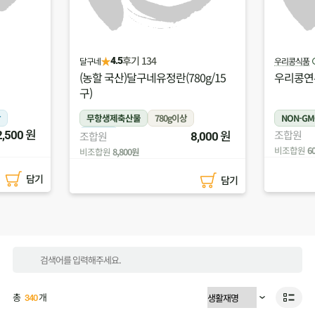
★
후기 95
우리콩식품
(주)두레올팜
4.9
0g/15
우리콩연두부(100g)
(농할 국
무농약)
NON-GMO
100g
냉장
무농약
원
원
조합원
조합원
550
8,000
비조합원
605원
비조합원
5
담기
담기
총
개
340