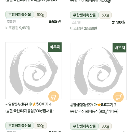
(농할 국산)돼지등갈비(500g)
무항생제축산물
500g
무항생제축산물
500g
냉장
원
조합원
냉장
원
8,600
조합원
21,500
비조합원
9,460원
비조합원
23,650원
바우처
바우처
★
후기 4
씨알살림축산(주)
★
5.0
후기 2
씨알살림축산(주)
5.0
(농할 국산)돼지등심(300g/잡채용)
(농할 국산)돼지등심(300g/카레용)
무항생제축산물
300g
무항생제축산물
300g