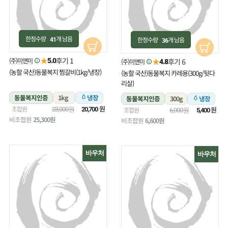
한정수량
개 남음
한정수량
개 남음
41
36
★
후기 1
(주)미앤미
★
5.0
후기 6
(주)미앤미
4.8
(농할 국산)동물복지 찜갈비(1kg/냉장)
(농할 국산)동물복지 카레용(300g/뒷다
리살)
동물복지인증
1kg
냉장
동물복지인증
300g
냉장
원
조합원
원
23,000원
20,700
조합원
6,000원
5,400
비조합원
25,300원
비조합원
6,600원
바우처
바우처