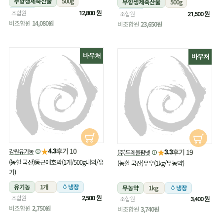
무항생제축산물
500g
무항생제축산물
500g
냉장
원
조합원
냉장
원
12,800
조합원
21,500
비조합원
14,080원
비조합원
23,650원
바우처
바우처
★
후기 10
강원유기농
★
4.3
후기 19
(주)두레올팜넷
3.3
(농할 국산)둥근애호박(1개/500g내외/유
(농할 국산)무우(1kg/무농약)
기)
유기농
1개
냉장
무농약
1kg
냉장
원
조합원
원
2,500
조합원
3,400
비조합원
2,750원
비조합원
3,740원