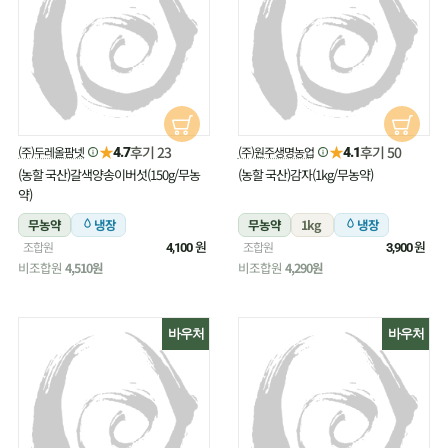
★
★
후기 23
후기 50
(주)두레올팜넷
(주)원주생명농업
4.7
4.1
(농할 국산)갈색양송이버섯(150g/무농
(농할 국산)감자(1kg/무농약)
약)
무농약
냉장
무농약
1kg
냉장
원
원
조합원
조합원
4,100
3,900
비조합원
4,510원
비조합원
4,290원
바우처
바우처