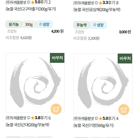
★
후기 2
(주)두레올팜넷
★
5.0
후기 8
(주)두레올팜넷
3.3
(농할 국산)고구마줄기(300g/유기)
(농할 국산)공심채(200g/무농약)
유기농
300g
냉장
무농약
냉장
원
조합원
원
4,200
조합원
3,000
비조합원
4,620원
비조합원
3,300원
바우처
바우처
★
후기 6
(주)두레올팜넷
★
3.8
후기 4
(주)두레올팜넷
5.0
(농할 국산)근대(200g/무농약)
(농할 국산)기장(500g/유기)