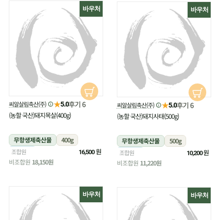
바우처
바우처
★
후기 6
씨알살림축산(주)
★
5.0
후기 6
씨알살림축산(주)
5.0
(농할 국산)돼지목살(400g)
(농할 국산)돼지사태(500g)
무항생제축산물
400g
무항생제축산물
500g
냉장
원
조합원
냉장
원
16,500
조합원
10,200
비조합원
18,150원
비조합원
11,220원
바우처
바우처