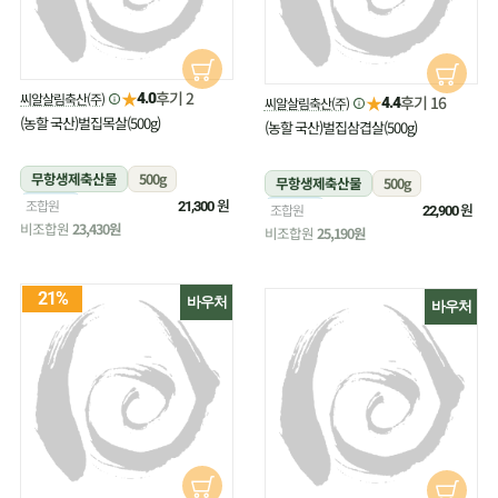
★
후기 2
씨알살림축산(주)
4.0
★
후기 16
씨알살림축산(주)
4.4
(농할 국산)벌집목살(500g)
(농할 국산)벌집삼겹살(500g)
무항생제축산물
500g
무항생제축산물
500g
냉장
원
조합원
21,300
냉장
원
조합원
22,900
비조합원
23,430원
비조합원
25,190원
21%
바우처
바우처