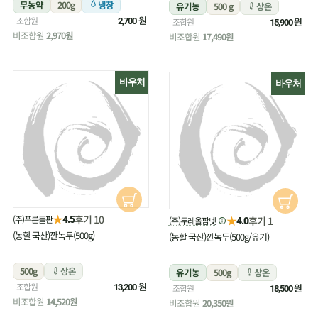
무농약
200g
냉장
유기농
500 g
상온
원
조합원
원
2,700
조합원
15,900
비조합원
2,970원
비조합원
17,490원
바우처
바우처
★
후기 10
(주)푸른들판
★
4.5
후기 1
(주)두레올팜넷
4.0
(농할 국산)깐녹두(500g)
(농할 국산)깐녹두(500g/유기)
500g
상온
유기농
500g
상온
원
조합원
원
13,200
조합원
18,500
비조합원
14,520원
비조합원
20,350원