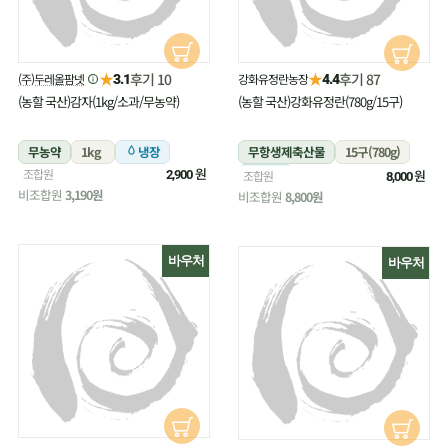
★
★
후기 10
후기 87
(주)두레올팜넷
강화유정란농장
3.1
4.4
(농할 국산)감자(1kg/소과/무농약)
(농할 국산)강화유정란(780g/15구)
무농약
1kg
냉장
무항생제축산물
15구(780g)
원
조합원
냉장
원
2,900
조합원
8,000
비조합원
3,190원
비조합원
8,800원
바우처
바우처