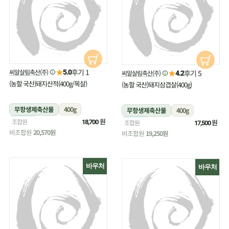
★
후기 1
씨알살림축산(주)
★
5.0
후기 5
씨알살림축산(주)
4.2
(농할 국산)돼지산적(400g/목살)
(농할 국산)돼지삼겹살(400g)
무항생제축산물
400g
무항생제축산물
400g
냉장
원
조합원
냉장
원
18,700
조합원
17,500
비조합원
20,570원
비조합원
19,250원
바우처
바우처