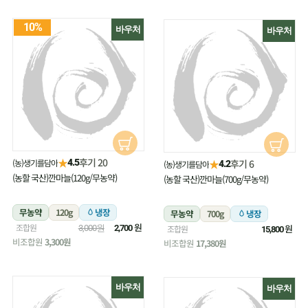
10%
바우처
바우처
★
후기 20
(농)생기를담아
★
4.5
후기 6
(농)생기를담아
4.2
(농할 국산)깐마늘(120g/무농약)
(농할 국산)깐마늘(700g/무농약)
무농약
120g
냉장
무농약
700g
냉장
원
조합원
원
3,000원
2,700
조합원
15,800
비조합원
3,300원
비조합원
17,380원
바우처
바우처