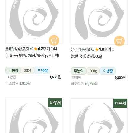
★
후기 144
두레한강생산자회
★
4.2
후기 1
(주)두레올팜넷
1.0
(농할 국산)깻잎(20장/20~30g/무농약)
(농할 국산)깻잎(300g)
무농약
20장
냉장
무농약
300g
냉장
원
조합원
원
1,650
조합원
9,300
비조합원
1,815원
비조합원
10,230원
바우처
바우처