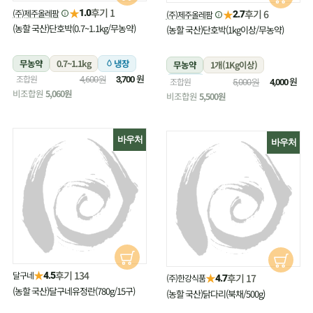
★
후기 1
(주)제주올레팜
★
1.0
후기 6
(주)제주올레팜
2.7
(농할 국산)단호박(0.7~1.1kg/무농약)
(농할 국산)단호박(1kg이상/무농약)
무농약
0.7~1.1kg
냉장
무농약
1개(1Kg이상)
원
조합원
4,600원
3,700
냉장
원
조합원
5,000원
4,000
비조합원
5,060원
비조합원
5,500원
바우처
바우처
★
후기 134
달구네
4.5
★
후기 17
(주)한강식품
4.7
(농할 국산)달구네유정란(780g/15구)
(농할 국산)닭다리(북채/500g)