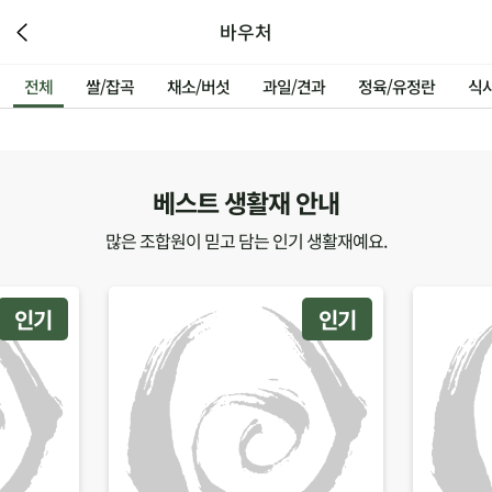
바우처
전체
쌀/잡곡
채소/버섯
과일/견과
정육/유정란
식
베스트 생활재 안내
많은 조합원이 믿고 담는 인기 생활재예요.
인기
인기