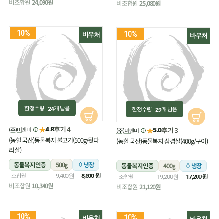
비조합원
24,090원
비조합원
25,080원
10%
10%
바우처
바우처
한정수량
개 남음
한정수량
개 남음
24
29
★
후기 4
(주)미앤미
★
4.8
후기 3
(주)미앤미
5.0
(농할 국산)동물복지 불고기(500g/뒷다
(농할 국산)동물복지 삼겹살(400g/구이)
리살)
동물복지인증
500g
냉장
동물복지인증
400g
냉장
원
조합원
원
9,400원
8,500
조합원
19,200원
17,200
비조합원
10,340원
비조합원
21,120원
10%
10%
바우처
바우처