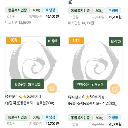
살)
동물복지인증
400g
냉장
동물복지인증
500g
냉장
원
조합원
원
17,900원
16,100
조합원
13,600원
12,200
비조합원
19,690원
비조합원
14,960원
10%
10%
바우처
바우처
한정수량
개 남음
한정수량
개 남음
33
39
★
후기 1
(주)미앤미
★
5.0
후기 8
(주)미앤미
5.0
(농할 국산)동물복지 보쌈목살(500g)
(농할 국산)동물복지 보쌈삼겹(500g)
동물복지인증
500g
냉장
동물복지인증
500g
냉장
원
조합원
원
21,900원
19,700
조합원
22,800원
20,500