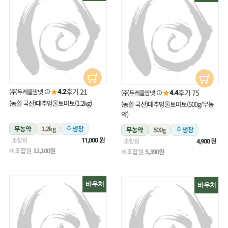
★
후기 21
(주)두레올팜넷
★
4.2
후기 75
(주)두레올팜넷
4.4
(농할 국산)대추방울토마토(1.2kg)
(농할 국산)대추방울토마토(500g/무농
약)
무농약
1.2kg
냉장
무농약
500g
냉장
원
조합원
원
11,000
조합원
4,900
비조합원
12,100원
비조합원
5,390원
바우처
바우처