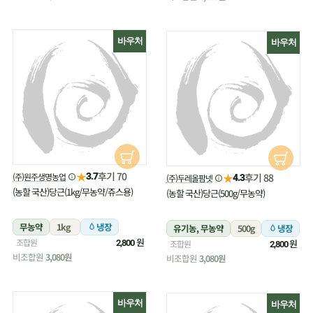
바우처
바우처
★
후기 70
(주)원주생명농업
★
3.7
후기 88
(주)두레올팜넷
4.3
(농할 국산)당근(1kg/무농약/쥬스용)
(농할 국산)당근(500g/무농약)
무농약
1kg
냉장
유기농, 무농약
500g
냉장
원
조합원
원
2,800
조합원
2,800
비조합원
3,080원
비조합원
3,080원
바우처
바우처