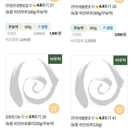
★
후기 27
(주)원주생명농업
4.8
★
후기 18
(주)두레올팜넷
4.4
(농할 국산)부추(180g/무농약)
(농할 국산)부추(300g/무농약)
무농약
180g
냉장
무농약
300g
냉장
원
조합원
2,400원
1,900
원
조합원
2,900
비조합원
2,640원
비조합원
3,190원
바우처
바우처
★
후기 39
강원유기농
3.9
★
후기 47
(주)두레올팜넷
4.3
(농할 국산)브로콜리(250g/무농약)
(농할 국산)상추(120g)