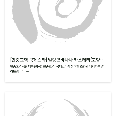
[민중교역 쿡페스타] 발랑곤바나나 카스테라(고양파주)
민중교역 생활재를 활용한 민중교역_쿡페스타에 참여한 조합원 레시피를 알
려드립니다!
매달 업로드되는 cookfesta recipe 기대해주세요~
[쿡페스타 시식 후기]
쉽고 간단해서 언제든 해먹을 수 있을 것 같아요
발랑곤바나나가 카스테라로 변신~
넘 부드럽고 사랑스럽게 넘어가요!
어린이, 노인, 환자분들도 좋아할 것 같아요.
와~ 너무 부드럽고 달콤한 맛이에요^^