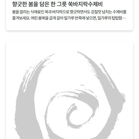
향긋한 봄을 담은 한 그릇 쑥바지락수제비
봄을 알리는 식재료인 쑥과 바지락으로 향긋하면서도 감칠맛 넘치는 수제비를
즐겨보세요. 여린 봄쑥을 곱게 갈아 밀가루 반죽에 넣으면, 밀가루의 텁텁함은
잡아주고 쑥의 향긋함을 더할 수 있어요. 감칠맛 넘치는 바지락을 듬뿍 넣어 끓
이면, 따로 육수를 내지 않아도 깊은 국물맛을 낼 수 있답니다.