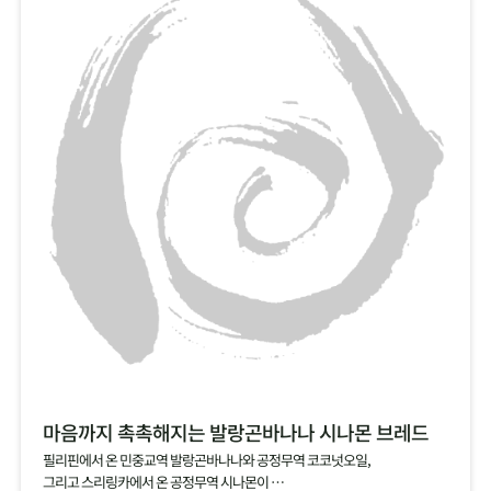
마음까지 촉촉해지는 발랑곤바나나 시나몬 브레드
필리핀에서 온 민중교역 발랑곤바나나와 공정무역 코코넛오일,
그리고 스리링카에서 온 공정무역 시나몬이