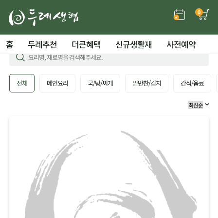
0
홈
두레추천
더큰혜택
신규생활재
사전예약
전체
메인요리
국/탕/찌개
밑반찬/김치
간식/음료