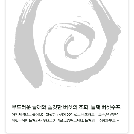
부드러운 들깨와 쫄깃한 버섯의 조화, 들깨 버섯수프
아침저녁으로 불어오는 쌀쌀한 바람에 몸이 절로 움츠러드는 요즘, 영양만점
제철음식인 들깨와 버섯으로 기력을 보충해보세요. 들깨의 구수함과 부드러움
을 품은 국물에 잘게 찢은 버섯의 쫄깃함이 어우러진 들깨 버섯수프는 아침 대
용식이나 브런치 메뉴로도 잘 어울린답니다.