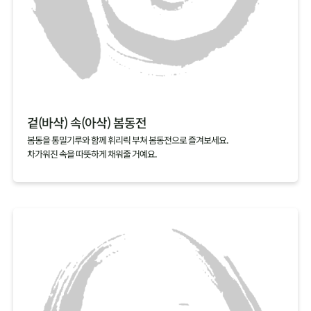
겉(바삭) 속(아삭) 봄동전
봄동을 통밀기루와 함께 휘리릭 부쳐 봄동전으로 즐겨보세요.
차가워진 속을 따뜻하게 채워줄 거예요.