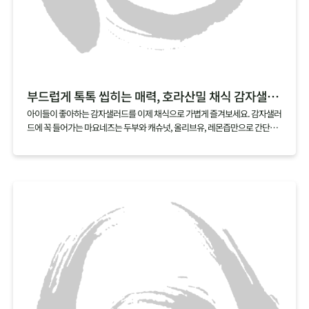
부드럽게 톡톡 씹히는 매력, 호라산밀 채식 감자샐러드
아이들이 좋아하는 감자샐러드를 이제 채식으로 가볍게 즐겨보세요. 감자샐러
드에 꼭 들어가는 마요네즈는 두부와 캐슈넛, 올리브유, 레몬즙만으로 간단하
게 만들 수 있어요. 여기에 호라산밀을 살짝 삶아 곁들이면, 부드러우면서도 톡
톡 터지는 매력적인 식감의 채식 감자샐러드가 금세 완성된답니다.