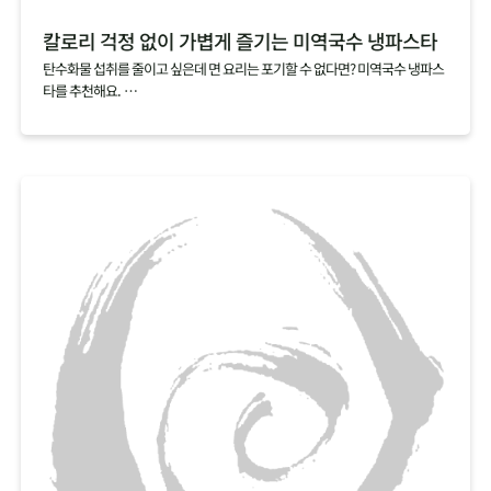
칼로리 걱정 없이 가볍게 즐기는 미역국수 냉파스타
탄수화물 섭취를 줄이고 싶은데 면 요리는 포기할 수 없다면? 미역국수 냉파스
타를 추천해요.
미역국수 한 봉지를 다 먹어도 열량이 12kcal에 불과해 가볍게 즐기기 좋답니
다.
쫄깃하고 탱탱한 면발이 매력적인 미역국수에 오리엔탈소스와 샐러드를 곁들
여 몸도 마음도 가뿐한 한 끼를 차려보세요.