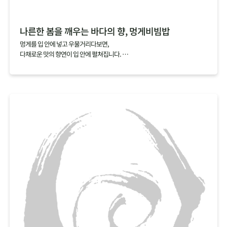
나른한 봄을 깨우는 바다의 향, 멍게비빔밥
멍게를 입 안에 넣고 우물거리다보면,
다채로운 맛의 향연이 입 안에 펼쳐집니다.
짭조름한 맛과 씁쓸한 맛을 지나고 나면,
코까지 올라오는 상쾌하는 향과 달짝지근한 맛이 다음 한 입을 부르지요.
멍게비빔밥에 일반적으로 넣는 초고추장 대신 소금간만 한 멍게를 넣고 비비
면,
멍게 특유의 향을 하나도 놓치지 않고 오롯이 느낄 수 있답니다.
싱그러운 봄채소와 바다 향을 가득 품은 멍게로 나른해진 몸과 마음을 깨워보
세요.