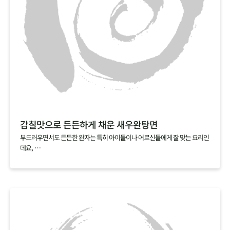
감칠맛으로 든든하게 채운 새우완탕면
부드러우면서도 든든한 완자는 특히 아이들이나 어르신들에게 잘 맞는 요리인
데요,
집에서 만들기 복잡할 것 같다는 편견 때문에 아직 도전해보지 않으셨다면,
빚지 않고 만드는 새우완탕면을 추천해요.
알육수로 간편하게 낸 해물육수에 연근가루를 넣고 갈아낸 새우살을 툭툭 넣
기만 하면,
특유의 탱글탱글하고 쫀득한 식감과 감칠맛이 살아 있는 새우완탕면이 완성된
답니다.