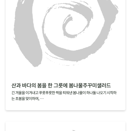
산과 바다의 봄을 한 그릇에 봄나물주꾸미샐러드
긴 겨울을 이겨내고 푸릇푸릇한 싹을 틔워낸 봄나물이 하나둘 나오기 시작하
는 초봄을 맞이하여,
산뜻한 봄나물로 노곤해진 몸을 일깨워보세요.
여기에 싱싱할 때 바로 손질해서 급냉한 손질 주꾸미를 가볍게 데쳐 올리면
탱글탱글한 식감과 영양까지 더할 나위 없는 한 그릇 요리가 완성됩니다.