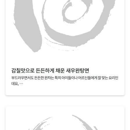
감칠맛으로 든든하게 채운 새우완탕면
부드러우면서도 든든한 완자는 특히 아이들이나 어르신들에게 잘 맞는 요리인
데요,
집에서 만들기 복잡할 것 같다는 편견 때문에 아직 도전해보지 않으셨다면,
빚지 않고 만드는 새우완탕면을 추천해요.
알육수로 간편하게 낸 해물육수에 연근가루를 넣고 갈아낸 새우살을 툭툭 넣
기만 하면,
특유의 탱글탱글하고 쫀득한 식감과 감칠맛이 살아 있는 새우완탕면이 완성된
답니다.