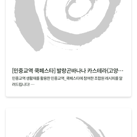
[민중교역 쿡페스타] 발랑곤바나나 카스테라(고양파주)
민중교역 생활재를 활용한 민중교역_쿡페스타에 참여한 조합원 레시피를 알
려드립니다!
매달 업로드되는 cookfesta recipe 기대해주세요~
[쿡페스타 시식 후기]
쉽고 간단해서 언제든 해먹을 수 있을 것 같아요
발랑곤바나나가 카스테라로 변신~
넘 부드럽고 사랑스럽게 넘어가요!
어린이, 노인, 환자분들도 좋아할 것 같아요.
와~ 너무 부드럽고 달콤한 맛이에요^^