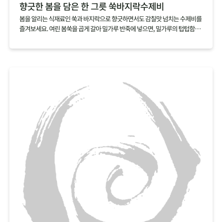
향긋한 봄을 담은 한 그릇 쑥바지락수제비
봄을 알리는 식재료인 쑥과 바지락으로 향긋하면서도 감칠맛 넘치는 수제비를
즐겨보세요. 여린 봄쑥을 곱게 갈아 밀가루 반죽에 넣으면, 밀가루의 텁텁함은
잡아주고 쑥의 향긋함을 더할 수 있어요. 감칠맛 넘치는 바지락을 듬뿍 넣어 끓
이면, 따로 육수를 내지 않아도 깊은 국물맛을 낼 수 있답니다.