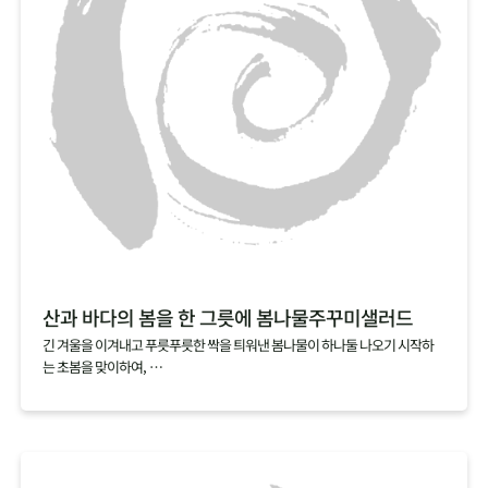
산과 바다의 봄을 한 그릇에 봄나물주꾸미샐러드
긴 겨울을 이겨내고 푸릇푸릇한 싹을 틔워낸 봄나물이 하나둘 나오기 시작하
는 초봄을 맞이하여,
산뜻한 봄나물로 노곤해진 몸을 일깨워보세요.
여기에 싱싱할 때 바로 손질해서 급냉한 손질 주꾸미를 가볍게 데쳐 올리면
탱글탱글한 식감과 영양까지 더할 나위 없는 한 그릇 요리가 완성됩니다.