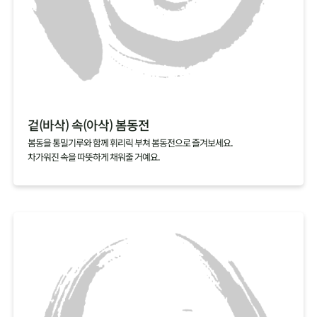
겉(바삭) 속(아삭) 봄동전
봄동을 통밀기루와 함께 휘리릭 부쳐 봄동전으로 즐겨보세요.
차가워진 속을 따뜻하게 채워줄 거예요.