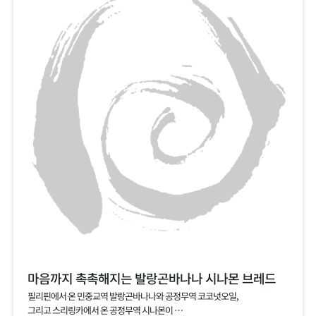
마음까지 촉촉해지는 발랑곤바나나 시나몬 브레드
필리핀에서 온 민중교역 발랑곤바나나와 공정무역 코코넛오일,
그리고 스리링카에서 온 공정무역 시나몬이