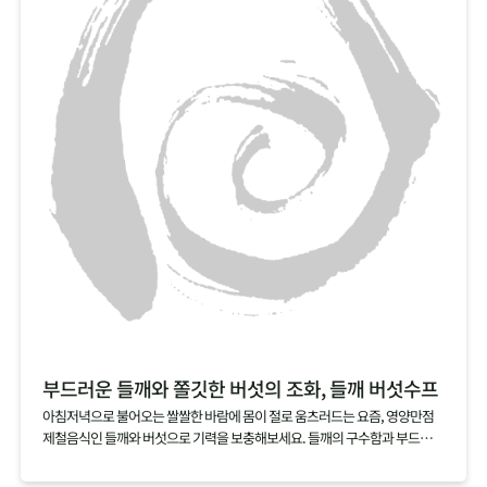
부드러운 들깨와 쫄깃한 버섯의 조화, 들깨 버섯수프
아침저녁으로 불어오는 쌀쌀한 바람에 몸이 절로 움츠러드는 요즘, 영양만점
제철음식인 들깨와 버섯으로 기력을 보충해보세요. 들깨의 구수함과 부드러움
을 품은 국물에 잘게 찢은 버섯의 쫄깃함이 어우러진 들깨 버섯수프는 아침 대
용식이나 브런치 메뉴로도 잘 어울린답니다.