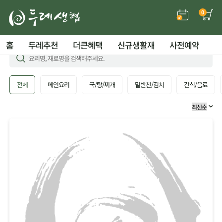
0
홈
두레추천
더큰혜택
신규생활재
사전예약
전체
메인요리
국/탕/찌개
밑반찬/김치
간식/음료