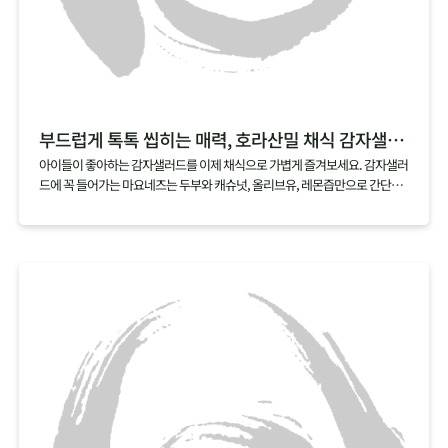
부드럽게 톡톡 씹히는 매력, 호라산밀 채식 감자샐러드
아이들이 좋아하는 감자샐러드를 이제 채식으로 가볍게 즐겨보세요. 감자샐러
드에 꼭 들어가는 마요네즈는 두부와 캐슈넛, 올리브유, 레몬즙만으로 간단하
게 만들 수 있어요. 여기에 호라산밀을 살짝 삶아 곁들이면, 부드러우면서도 톡
톡 터지는 매력적인 식감의 채식 감자샐러드가 금세 완성된답니다.