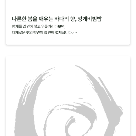
나른한 봄을 깨우는 바다의 향, 멍게비빔밥
멍게를 입 안에 넣고 우물거리다보면,
다채로운 맛의 향연이 입 안에 펼쳐집니다.
짭조름한 맛과 씁쓸한 맛을 지나고 나면,
코까지 올라오는 상쾌하는 향과 달짝지근한 맛이 다음 한 입을 부르지요.
멍게비빔밥에 일반적으로 넣는 초고추장 대신 소금간만 한 멍게를 넣고 비비
면,
멍게 특유의 향을 하나도 놓치지 않고 오롯이 느낄 수 있답니다.
싱그러운 봄채소와 바다 향을 가득 품은 멍게로 나른해진 몸과 마음을 깨워보
세요.