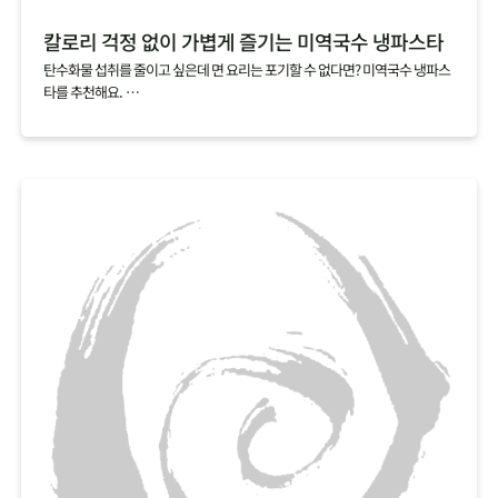
칼로리 걱정 없이 가볍게 즐기는 미역국수 냉파스타
탄수화물 섭취를 줄이고 싶은데 면 요리는 포기할 수 없다면? 미역국수 냉파스
타를 추천해요.
미역국수 한 봉지를 다 먹어도 열량이 12kcal에 불과해 가볍게 즐기기 좋답니
다.
쫄깃하고 탱탱한 면발이 매력적인 미역국수에 오리엔탈소스와 샐러드를 곁들
여 몸도 마음도 가뿐한 한 끼를 차려보세요.