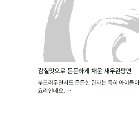
감칠맛으로 든든하게 채운 새우완탕면
부드러우면서도 든든한 완자는 특히 아이들이
요리인데요,
집에서 만들기 복잡할 것 같다는 편견 때문에
다면,
빚지 않고 만드는 새우완탕면을 추천해요.
알육수로 간편하게 낸 해물육수에 연근가루를
툭툭 넣기만 하면,
특유의 탱글탱글하고 쫀득한 식감과 감칠맛이