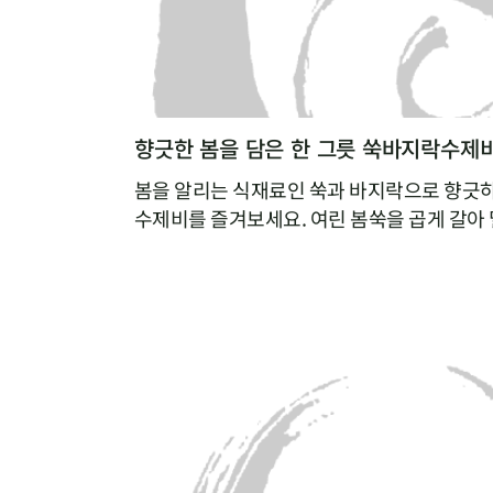
향긋한 봄을 담은 한 그릇 쑥바지락수제
봄을 알리는 식재료인 쑥과 바지락으로 향긋
수제비를 즐겨보세요. 여린 봄쑥을 곱게 갈아 
가루의 텁텁함은 잡아주고 쑥의 향긋함을 더할
는 바지락을 듬뿍 넣어 끓이면, 따로 육수를 
낼 수 있답니다.