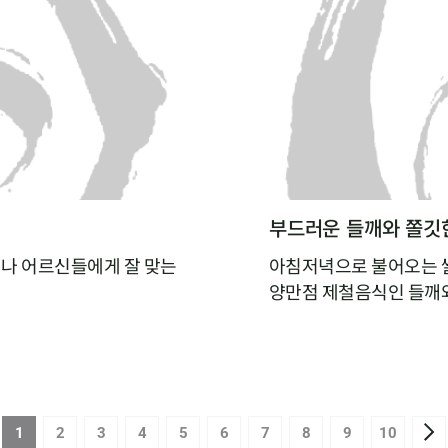
부드러운 들깨와 쫄깃한
나 어르신들에게 잘 맞는
아침저녁으로 불어오는 쌀
양만점 제철음식인 들깨와
 아직 도전해보지 않으셨
수함과 부드러움을 품은 
들깨 버섯수프는 아침 대
 넣고 갈아낸 새우살을
1
2
3
4
5
6
7
8
9
10
 살아 있는 새우완탕면이