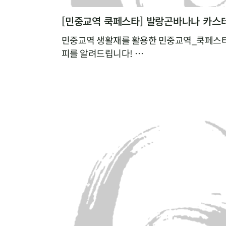
[민중교역 쿡페스타] 발랑곤바나나 카스
민중교역 생활재를 활용한 민중교역_쿡페스타
피를 알려드립니다!
매달 업로드되는 cookfesta recipe 기대해
[쿡페스타 시식 후기]
쉽고 간단해서 언제든 해먹을 수 있을 것 같
발랑곤바나나가 카스테라로 변신~
넘 부드럽고 사랑스럽게 넘어가요!
어린이, 노인, 환자분들도 좋아할 것 같아요.
와~ 너무 부드럽고 달콤한 맛이에요^^
친구야~ 같이 먹자!
베이킹을 했는데도 바나나의 신선한 맛이 그
넘넘 건강한 맛! 단맛이 강하지 않아 좋아요!