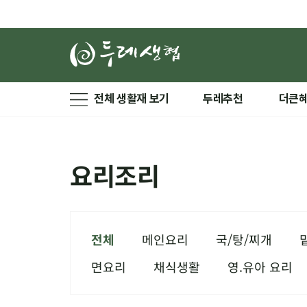
전체 생활재 보기
두레추천
더큰
요리조리
전체
메인요리
국/탕/찌개
면요리
채식생활
영.유아 요리