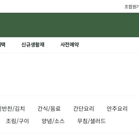
조합원
혜택
신규생활재
사전예약
밑반찬/김치
간식/음료
간단요리
안주요리
조림/구이
양념/소스
무침/샐러드