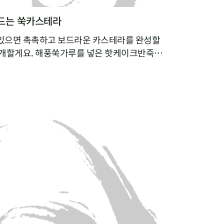
드는 쑥카스테라
있으면 촉촉하고 보드라운 카스테라를 완성할
소개할게요. 해풍쑥가루를 넣은 핫케이크반죽을
기만 하면 되니 정말 간단해요. 쑥가루가 달걀
는 건 물론, 쑥을 잘 먹지 않는 아이들에게 쑥
있으니 일석이조랍니다. 매일 간식거리를 찾는 아
이 유정란, 우유를 넣은 영양간식 만들기에 도전