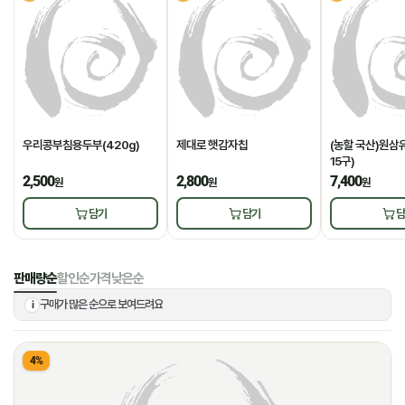
우리콩부침용두부(420g)
제대로 햇감자칩
(농할 국산)원삼유
15구)
2,500
2,800
7,400
원
원
원
담기
담기
담
판매량순
할인순
가격낮은순
구매가 많은 순으로 보여드려요
i
4%