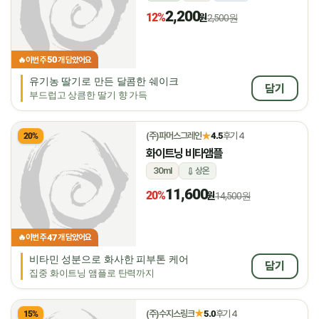
2,200
12%
원
2,500원
50
🔥
이번 주
개 담았어요
유기농 딸기로 만든 달콤한 쉐이크
담기
부드럽고 상큼한 딸기 향 가득
★
(주)파머스그레인
4.5
후기 4
20%
화이트닝 비타앰플
30ml
상온
11,600
20%
원
14,500원
47
🔥
이번 주
개 담았어요
비타민 성분으로 화사한 피부톤 케어
담기
집중 화이트닝 앰플로 탄력까지
★
(주)수지스링크
5.0
후기 4
15%