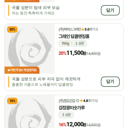
곡물 성분이 밤새 피부 보습
담기
자는 동안 촉촉하게 가꿔요
★
(주)파머스그레인
5.0
후기 3
20%
그레인 딥클렌징폼
150g
상온
11,500
20%
원
14,400원
31
🔥
이번 주
개 담았어요
곡물 성분으로 피부 자극 없이 깨끗하게
담기
촘촘한 거품으로 노폐물까지 딥클렌징
★
(주)청오건강
4.8
후기 12
16%
검정콩미숫가루
상온
12,000
16%
원
14,300원