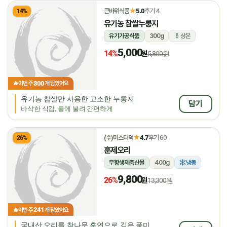
★
큰바위식품
5.0
후기 4
14%
유기농 찹쌀누룽지
유기가공식품
300g
상온
5,000
14%
원
5,800원
300
🔥
이번 주
개 담았어요
유기농 찹쌀만 사용한 고소한 누룽지
담기
바삭한 식감, 물에 불려 간편하게
★
(주)미스터덕
4.7
후기 60
26%
훈제오리
무항생제축산물
400g
냉동
9,800
26%
원
13,300원
241
🔥
이번 주
개 담았어요
국내산 오리를 참나무 훈연으로 깊은 풍미