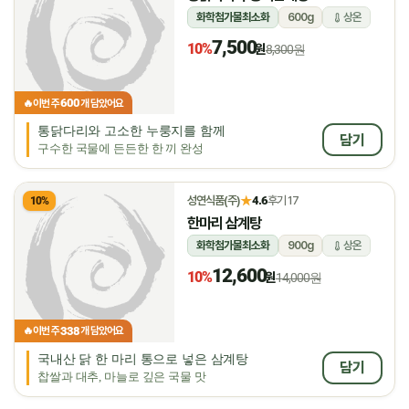
화학첨가물최소화
600g
상온
7,500
10%
원
8,300원
600
🔥
이번 주
개 담았어요
통닭다리와 고소한 누룽지를 함께
담기
구수한 국물에 든든한 한 끼 완성
★
성연식품(주)
4.6
후기 17
10%
한마리 삼계탕
화학첨가물최소화
900g
상온
12,600
10%
원
14,000원
338
🔥
이번 주
개 담았어요
국내산 닭 한 마리 통으로 넣은 삼계탕
담기
찹쌀과 대추, 마늘로 깊은 국물 맛