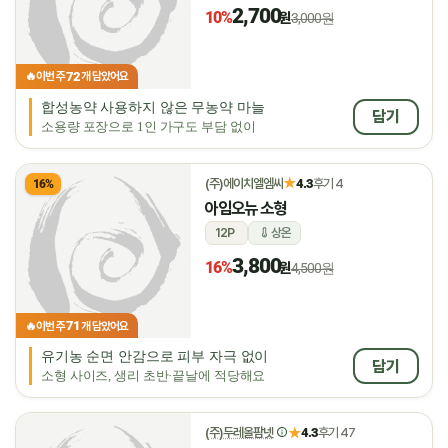
2,700
10%
원
3,000원
72
🔥
이번 주
개 담았어요
합성농약 사용하지 않은 무농약 마늘
담기
소용량 포장으로 1인 가구도 부담 없이
★
(주)에이치엘엠씨
4.3
후기 4
16%
아임오뉴 소형
12P
상온
3,800
16%
원
4,500원
71
🔥
이번 주
개 담았어요
유기농 순면 안감으로 피부 자극 없이
담기
소형 사이즈, 생리 초반·끝날에 적당해요
★
(주)두레올팜넷
4.3
후기 47