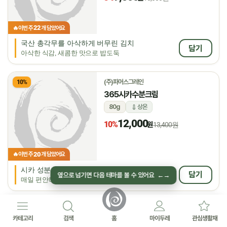
22
🔥
이번 주
개 담았어요
국산 총각무를 아삭하게 버무린 김치
담기
아삭한 식감, 새콤한 맛으로 밥도둑
(주)파머스그레인
10%
365시카수분크림
80g
상온
12,000
10%
원
13,400원
20
🔥
이번 주
개 담았어요
시카 성분으로 진정과 수분 케어
담기
옆으로 넘기면 다음 테마를 볼 수 있어요
←
→
매일 편안하게 쓰는 수분크림
★
자연에찬
5.0
후기 7
8%
카테고리
검색
홈
마이두레
관심생활재
(채식)감자옹심이들깨탕