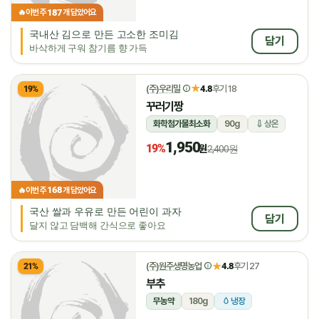
187
🔥
이번 주
개 담았어요
국내산 김으로 만든 고소한 조미김
담기
바삭하게 구워 참기름 향 가득
★
(주)우리밀
4.8
후기 18
19%
꾸러기짱
화학첨가물최소화
90g
상온
1,950
19%
원
2,400원
168
🔥
이번 주
개 담았어요
국산 쌀과 우유로 만든 어린이 과자
담기
달지 않고 담백해 간식으로 좋아요
★
(주)원주생명농업
4.8
후기 27
21%
부추
무농약
180g
냉장