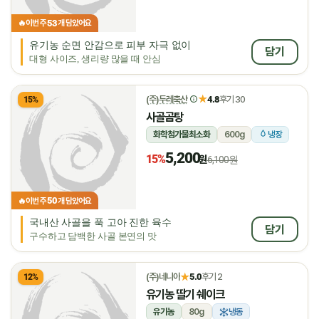
53
🔥
이번 주
개 담았어요
유기농 순면 안감으로 피부 자극 없이
담기
대형 사이즈, 생리량 많을 때 안심
★
(주)두레축산
4.8
후기 30
15%
사골곰탕
화학첨가물최소화
600g
냉장
5,200
15%
원
6,100원
50
🔥
이번 주
개 담았어요
국내산 사골을 푹 고아 진한 육수
담기
구수하고 담백한 사골 본연의 맛
★
(주)네니아
5.0
후기 2
12%
유기농 딸기 쉐이크
유기농
80g
냉동