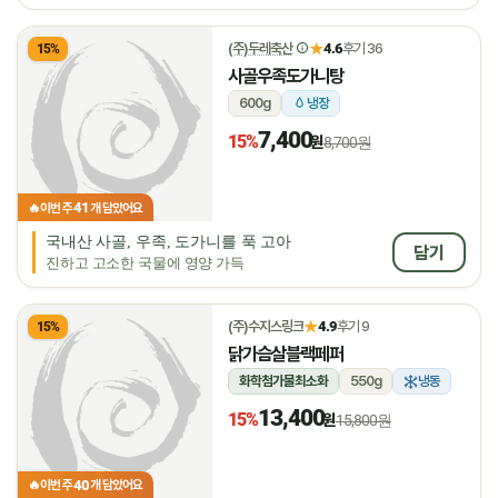
★
(주)두레축산
4.6
후기 36
15%
사골우족도가니탕
600g
냉장
7,400
15%
원
8,700원
41
🔥
이번 주
개 담았어요
국내산 사골, 우족, 도가니를 푹 고아
담기
진하고 고소한 국물에 영양 가득
★
(주)수지스링크
4.9
후기 9
15%
닭가슴살블랙페퍼
화학첨가물최소화
550g
냉동
13,400
15%
원
15,800원
40
🔥
이번 주
개 담았어요