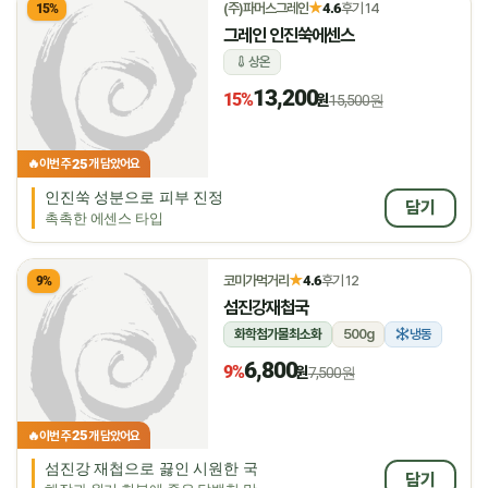
★
(주)파머스그레인
4.6
후기 14
15%
그레인 인진쑥에센스
상온
13,200
15%
원
15,500원
25
🔥
이번 주
개 담았어요
인진쑥 성분으로 피부 진정
담기
촉촉한 에센스 타입
★
코미가먹거리
4.6
후기 12
9%
섬진강재첩국
화학첨가물최소화
500g
냉동
6,800
9%
원
7,500원
25
🔥
이번 주
개 담았어요
섬진강 재첩으로 끓인 시원한 국
담기