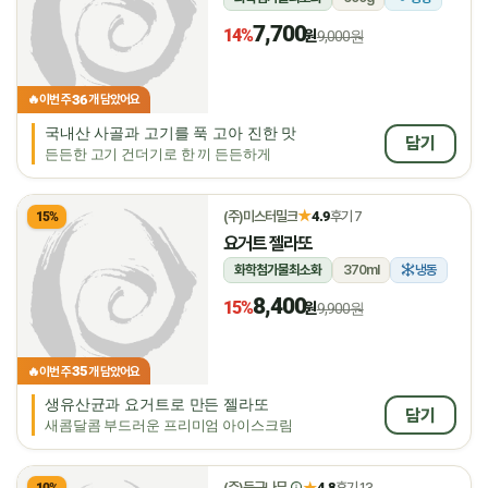
7,700
14%
원
9,000원
36
🔥
이번 주
개 담았어요
국내산 사골과 고기를 푹 고아 진한 맛
담기
든든한 고기 건더기로 한 끼 든든하게
★
(주)미스터밀크
4.9
후기 7
15%
요거트 젤라또
화학첨가물최소화
370ml
냉동
8,400
15%
원
9,900원
35
🔥
이번 주
개 담았어요
생유산균과 요거트로 만든 젤라또
담기
새콤달콤 부드러운 프리미엄 아이스크림
★
(주)둥구나무
4.8
후기 13