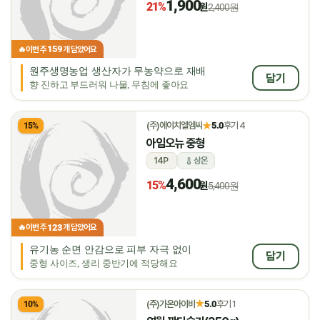
1,900
21%
원
2,400원
159
🔥
이번 주
개 담았어요
원주생명농업 생산자가 무농약으로 재배
담기
향 진하고 부드러워 나물, 무침에 좋아요
★
(주)에이치엘엠씨
5.0
후기 4
15%
아임오뉴 중형
14P
상온
4,600
15%
원
5,400원
123
🔥
이번 주
개 담았어요
유기농 순면 안감으로 피부 자극 없이
담기
중형 사이즈, 생리 중반기에 적당해요
★
(주)가온아이비
5.0
후기 1
10%