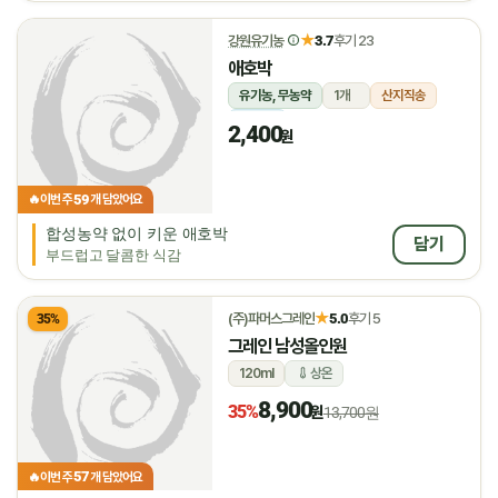
★
강원유기농
3.7
후기 23
애호박
유기농, 무농약
1개
산지직송
냉장
2,400
원
59
🔥
이번 주
개 담았어요
합성농약 없이 키운 애호박
담기
부드럽고 달콤한 식감
★
(주)파머스그레인
5.0
후기 5
35%
그레인 남성올인원
120ml
상온
8,900
35%
원
13,700원
57
🔥
이번 주
개 담았어요