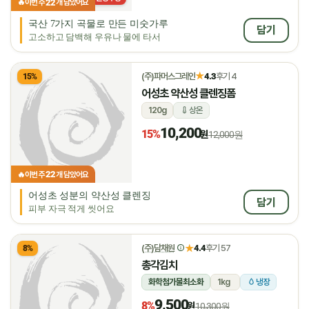
22
🔥
이번 주
개 담았어요
국산 7가지 곡물로 만든 미숫가루
담기
고소하고 담백해 우유나 물에 타서
★
(주)파머스그레인
4.3
후기 4
15%
어성초 약산성 클렌징폼
120g
상온
10,200
15%
원
12,000원
22
🔥
이번 주
개 담았어요
어성초 성분의 약산성 클렌징
담기
피부 자극 적게 씻어요
★
(주)담채원
4.4
후기 57
8%
총각김치
화학첨가물최소화
1kg
냉장
9,500
8%
원
10,300원