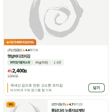
603
🔥
이번 주
개 담았어요
★
(주)선일물산
4.4
후기 15
햇살바다조미김
화학첨가물최소화
40g(10장)
상온
2,400
4%
원
2,500원
국내산 김으로 만든 고소한 조미김
담기
바삭하게 구워 참기름 향 가득
★
성연식품(주)
4.7
후기 23
10%
통닭다리 누룽지삼계탕