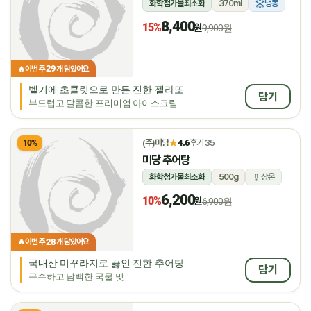
화학첨가물최소화
370ml
냉동
8,400
15%
원
9,900원
29
🔥
이번 주
개 담았어요
벨기에 초콜릿으로 만든 진한 젤라또
담기
부드럽고 달콤한 프리미엄 아이스크림
★
(주)미당
4.6
후기 35
10%
미당 추어탕
화학첨가물최소화
500g
상온
6,200
10%
원
6,900원
28
🔥
이번 주
개 담았어요
국내산 미꾸라지로 끓인 진한 추어탕
담기
구수하고 담백한 국물 맛