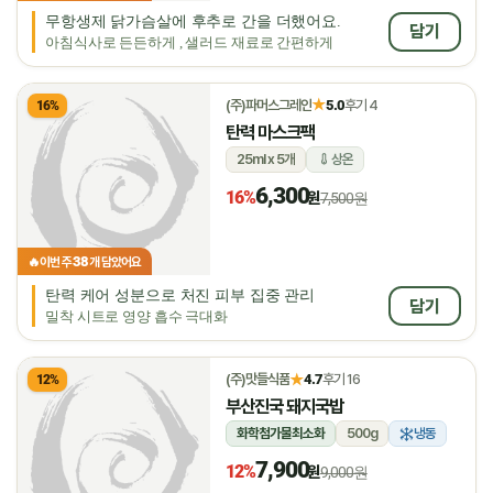
무항생제 닭가슴살에 후추로 간을 더했어요.
담기
아침식사로 든든하게 , 샐러드 재료로 간편하게
★
(주)파머스그레인
5.0
후기 4
16%
탄력 마스크팩
25ml x 5개
상온
6,300
16%
원
7,500원
38
🔥
이번 주
개 담았어요
탄력 케어 성분으로 처진 피부 집중 관리
담기
밀착 시트로 영양 흡수 극대화
★
(주)맛들식품
4.7
후기 16
12%
부산진국 돼지국밥
화학첨가물최소화
500g
냉동
7,900
12%
원
9,000원