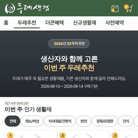
0
홈
두레추천
더큰혜택
신규생활재
사전예약
2026
년
33
주차 추천
생산자와 함께 고른
이번 주 두레추천
두레가 매주 꼭 필요한 생활재를, 기른 생산자와 함께 골라 전해드려요.
2026-08-10 ~ 2026-08-14 구매 기준
최근 4주 판매 상위
이번 주
인기 생활재
전체
채소/버섯
식사대용/간편식
반찬
정육/유정란
간식
1
2
3