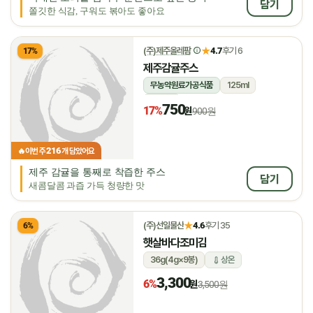
담기
쫄깃한 식감, 구워도 볶아도 좋아요
★
(주)제주올레팜
4.7
후기 6
17%
제주감귤주스
무농약원료가공식품
125ml
상온
750
17%
원
900원
216
🔥
이번 주
개 담았어요
제주 감귤을 통째로 착즙한 주스
담기
새콤달콤 과즙 가득 청량한 맛
★
(주)선일물산
4.6
후기 35
6%
햇살바다조미김
36g(4g×9봉)
상온
3,300
6%
원
3,500원