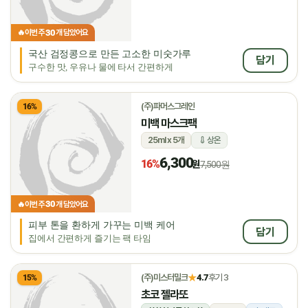
30
🔥
이번 주
개 담았어요
국산 검정콩으로 만든 고소한 미숫가루
담기
구수한 맛, 우유나 물에 타서 간편하게
(주)파머스그레인
16%
미백 마스크팩
25ml x 5개
상온
6,300
16%
원
7,500원
30
🔥
이번 주
개 담았어요
피부 톤을 환하게 가꾸는 미백 케어
담기
집에서 간편하게 즐기는 팩 타임
★
(주)미스터밀크
4.7
후기 3
15%
초코 젤라또