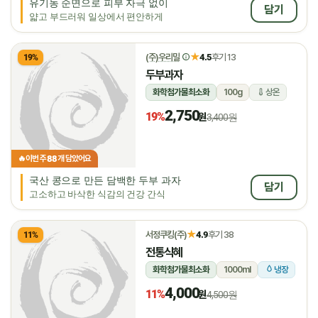
유기농 순면으로 피부 자극 없이
담기
얇고 부드러워 일상에서 편안하게
★
(주)우리밀
4.5
후기 13
19%
두부과자
화학첨가물최소화
100g
상온
2,750
19%
원
3,400원
88
🔥
이번 주
개 담았어요
국산 콩으로 만든 담백한 두부 과자
담기
고소하고 바삭한 식감의 건강 간식
★
서정쿠킹(주)
4.9
후기 38
11%
전통식혜
화학첨가물최소화
1000ml
냉장
4,000
11%
원
4,500원