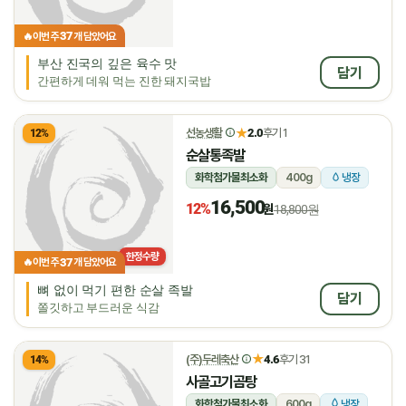
37
🔥
이번 주
개 담았어요
부산 진국의 깊은 육수 맛
담기
간편하게 데워 먹는 진한 돼지국밥
★
선농생활
2.0
후기 1
12%
순살통족발
화학첨가물최소화
400g
냉장
16,500
12%
원
18,800원
한정수량
37
🔥
이번 주
개 담았어요
뼈 없이 먹기 편한 순살 족발
담기
쫄깃하고 부드러운 식감
★
(주)두레축산
4.6
후기 31
14%
사골고기곰탕
화학첨가물최소화
600g
냉장