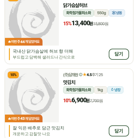
닭가슴살허브
화학첨가물최소화
550g
냉동
13,400
15%
원
15,800원
44
🔥
이번 주
개 담았어요
국내산 닭가슴살에 허브 향 더해
담기
부드럽고 담백해 샐러드나 간식으로
★
(주)담채원
4.5
후기 25
10%
맛김치
화학첨가물최소화
1kg
냉장
6,900
10%
원
7,700원
43
🔥
이번 주
개 담았어요
잘 익은 배추로 담근 맛김치
담기
개운하고 감칠맛 나요