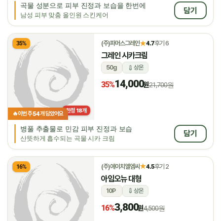
곡물 성분으로 피부 진정과 보습을 한번에
담기
남성 피부 맞춤 올인원 스킨케어
★
(주)파머스그레인
4.7
후기 6
35%
그레인 시카크림
50g
상온
14,000
35%
원
21,700원
한정
18
개
54
🔥
이번 주
개 담았어요
병풀 추출물로 민감 피부 진정과 보습
담기
산뜻하게 흡수되는 곡물 시카 크림
★
(주)에이치엘엠씨
4.5
후기 2
16%
아임오뉴 대형
10P
상온
3,800
16%
원
4,500원