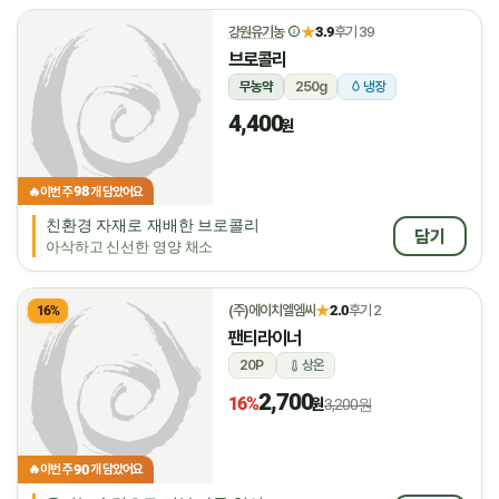
★
강원유기농
3.9
후기 39
브로콜리
무농약
250g
냉장
4,400
원
98
🔥
이번 주
개 담았어요
친환경 자재로 재배한 브로콜리
담기
아삭하고 신선한 영양 채소
★
(주)에이치엘엠씨
2.0
후기 2
16%
팬티라이너
20P
상온
2,700
16%
원
3,200원
90
🔥
이번 주
개 담았어요