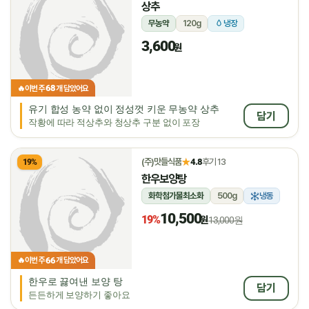
상추
무농약
120g
냉장
3,600
원
68
🔥
이번 주
개 담았어요
유기 합성 농약 없이 정성껏 키운 무농약 상추
담기
작황에 따라 적상추와 청상추 구분 없이 포장
★
(주)맛들식품
4.8
후기 13
19%
한우보양탕
화학첨가물최소화
500g
냉동
10,500
19%
원
13,000원
66
🔥
이번 주
개 담았어요
한우로 끓여낸 보양 탕
담기
든든하게 보양하기 좋아요