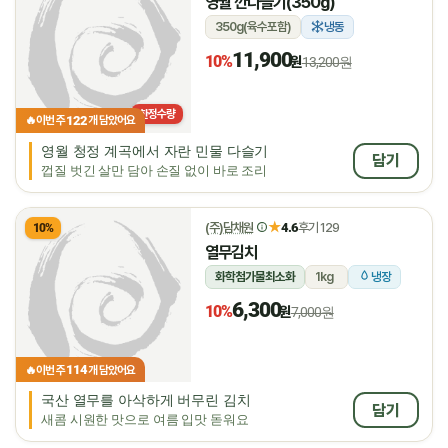
영월 깐다슬기(350g)
350g(육수포함)
냉동
11,900
10%
원
13,200원
한정수량
122
🔥
이번 주
개 담았어요
영월 청정 계곡에서 자란 민물 다슬기
담기
껍질 벗긴 살만 담아 손질 없이 바로 조리
★
(주)담채원
4.6
후기 129
10%
열무김치
화학첨가물최소화
1kg
냉장
6,300
10%
원
7,000원
114
🔥
이번 주
개 담았어요
국산 열무를 아삭하게 버무린 김치
담기
새콤 시원한 맛으로 여름 입맛 돋워요