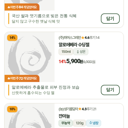
84
🔥
이번 주
개 담았어요
국산 쌀과 엿기름으로 빚은 전통 식혜
담기
달지 않고 구수한 옛날 식혜 맛
★
(주)파머스그레인
4.6
후기 14
14%
알로에베라 수딩젤
150ml
상온
5,900
14%
원
6,900원
72
🔥
이번 주
개 담았어요
알로에베라 추출물로 피부 진정과 보습
담기
산뜻하게 흡수되는 수딩 젤
★
(농)생기를담아
4.3
후기 21
10%
깐마늘
무농약
120g
냉장