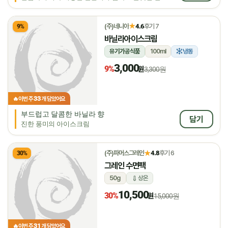
★
(주)네니아
4.6
후기 7
9%
바닐라아이스크림
유기가공식품
100ml
냉동
3,000
9%
원
3,300원
33
🔥
이번 주
개 담았어요
부드럽고 달콤한 바닐라 향
담기
진한 풍미의 아이스크림
★
(주)파머스그레인
4.8
후기 6
30%
그레인 수면팩
50g
상온
10,500
30%
원
15,000원
31
🔥
이번 주
개 담았어요