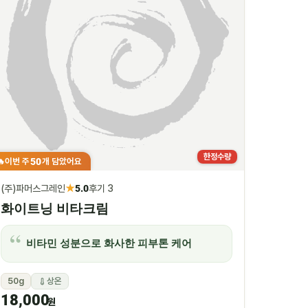
한정수량
50
이번 주
개 담았어요
🔥
★
(주)파머스그레인
5.0
후기 3
화이트닝 비타크림
비타민 성분으로 화사한 피부톤 케어
50g
상온
18,000
원