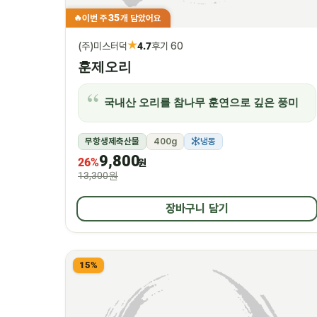
35
이번 주
개 담았어요
🔥
★
(주)미스터덕
4.7
후기 60
훈제오리
국내산 오리를 참나무 훈연으로 깊은 풍미
무항생제축산물
400g
냉동
9,800
26%
원
13,300원
장바구니 담기
15%