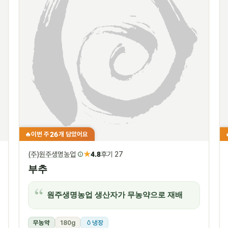
26
이번 주
개 담았어요
🔥
★
(주)원주생명농업
4.8
후기 27
부추
원주생명농업 생산자가 무농약으로 재배
무농약
180g
냉장