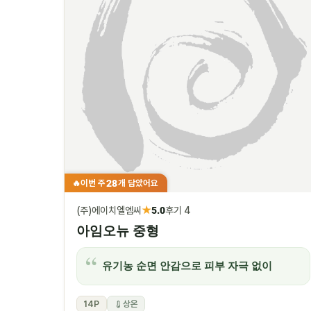
28
이번 주
개 담았어요
🔥
★
(주)에이치엘엠씨
5.0
후기 4
아임오뉴 중형
유기농 순면 안감으로 피부 자극 없이
14P
상온