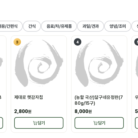
대용/간편식
간식
음료/차/유제품
과일/견과
양념/조미
3
4
8
제대로 햇감자칩
(농할 국산)달구네유정란(7
우
80g/15구)
2,800
8,000
5
원
원
담기
담기