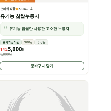
★
큰바위식품
5.0
후기 4
유기농 찹쌀누룽지
유기농 찹쌀만 사용한 고소한 누룽지
유기가공식품
300g
상온
5,000
14%
원
5,800원
장바구니 담기