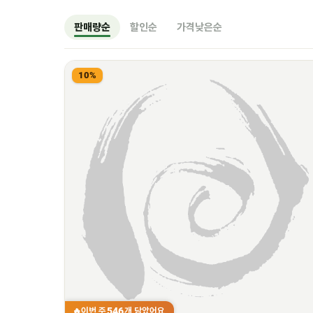
판매량순
할인순
가격낮은순
10%
546
이번 주
개 담았어요
🔥