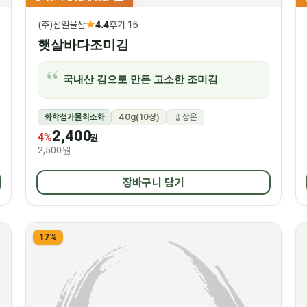
★
(주)선일물산
4.4
후기 15
햇살바다조미김
국내산 김으로 만든 고소한 조미김
화학첨가물최소화
40g(10장)
상온
2,400
4%
원
2,500원
장바구니 담기
17%