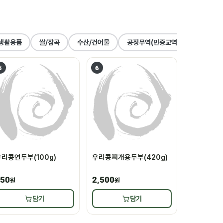
생활용품
쌀/잡곡
수산/건어물
공정무역(민중교역)
건강식품
5
6
리콩연두부(100g)
우리콩찌개용두부(420g)
50
2,500
원
원
담기
담기