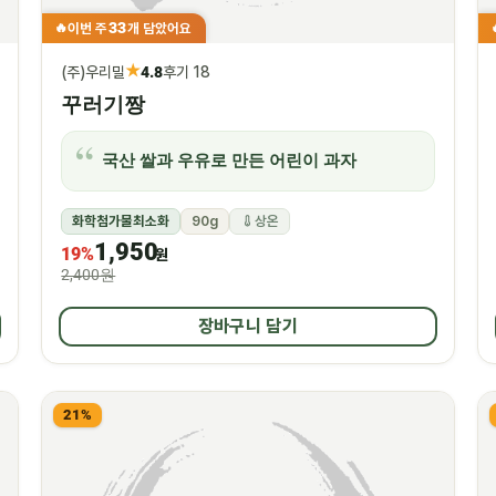
33
이번 주
개 담았어요
🔥
★
(주)우리밀
4.8
후기 18
꾸러기짱
국산 쌀과 우유로 만든 어린이 과자
화학첨가물최소화
90g
상온
1,950
19%
원
2,400원
장바구니 담기
21%