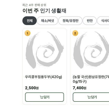
최근 4주 판매 상위
이번 주
인기 생활재
전체
채소/버섯
정육/유정란
반찬
식사
1
2
우리콩부침용두부(420g)
(농할 국산)원삼유정란(7
0g/15구)
2,500
7,400
원
원
담기
담기