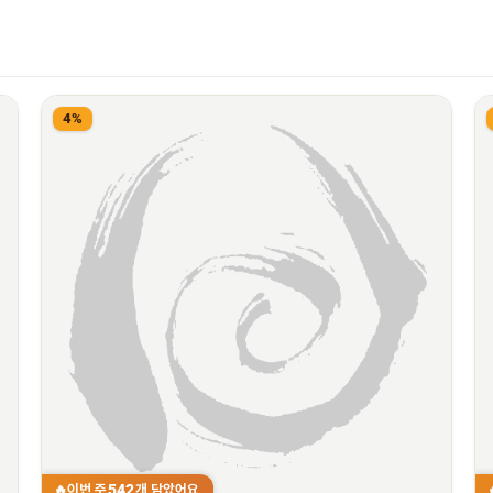
4%
542
이번 주
개 담았어요
🔥