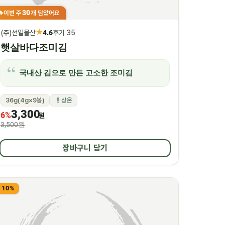
30
이번 주
개 담았어요
🔥
★
(주)선일물산
4.6
후기 35
햇살바다조미김
국내산 김으로 만든 고소한 조미김
36g(4g×9봉)
상온
3,300
6%
원
3,500원
장바구니 담기
10%