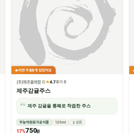
89
이번 주
개 담았어요
🔥
★
(주)제주올레팜
4.7
후기 6
제주감귤주스
제주 감귤을 통째로 착즙한 주스
무농약원료가공식품
125ml
상온
750
17%
원