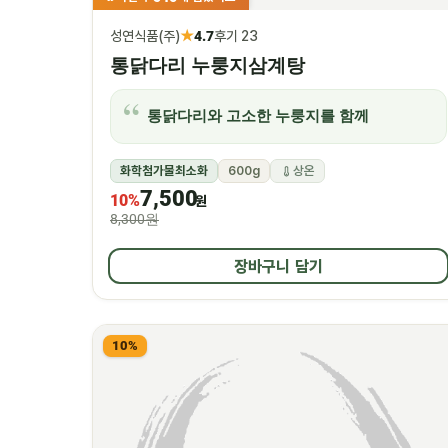
★
성연식품(주)
4.7
후기 23
통닭다리 누룽지삼계탕
통닭다리와 고소한 누룽지를 함께
화학첨가물최소화
600g
상온
7,500
10%
원
8,300원
장바구니 담기
10%