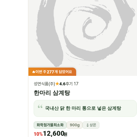
277
이번 주
개 담았어요
🔥
★
성연식품(주)
4.6
후기 17
한마리 삼계탕
국내산 닭 한 마리 통으로 넣은 삼계탕
화학첨가물최소화
900g
상온
12,600
10%
원