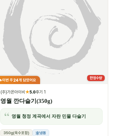
한정수량
24
이번 주
개 담았어요
🔥
★
(주)가온아이비
5.0
후기 1
영월 깐다슬기(350g)
영월 청정 계곡에서 자란 민물 다슬기
350g(육수포함)
냉동