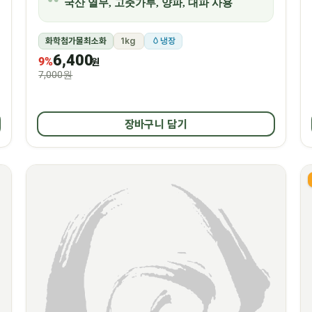
국산 열무, 고춧가루, 양파, 대파 사용
화학첨가물최소화
1kg
냉장
6,400
9%
원
7,000원
장바구니 담기