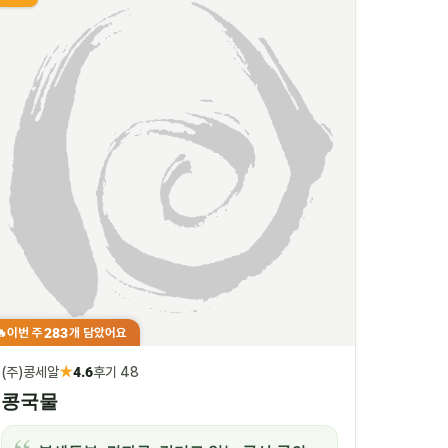
283
이번 주
개 담았어요
🔥
★
(주)콩세알
4.6
후기 48
콩국물