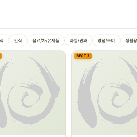
식
간식
음료/차/유제품
과일/견과
양념/조미
생활
BEST 3