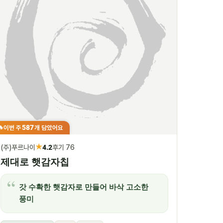
587
이번 주
개 담았어요
🔥
★
(주)푸르나이
4.2
후기 76
제대로 햇감자칩
갓 수확한 햇감자로 만들어 바삭 고소한
풍미