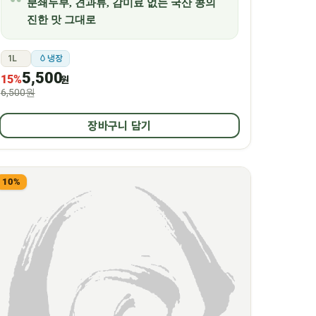
분쇄두부, 견과류, 감미료 없는 국산 콩의
진한 맛 그대로
1L
냉장
5,500
15%
원
6,500원
장바구니 담기
10%