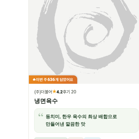
636
이번 주
개 담았어요
🔥
★
(주)더불어
4.2
후기 20
냉면육수
동치미, 한우 육수의 최상 배합으로
만들어낸 깔끔한 맛