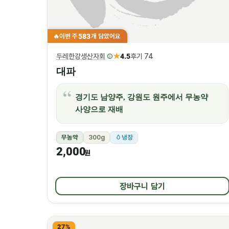
583
이번 주
개 담았어요
🔥
★
두레한강생산자회
4.5
후기 74
대파
경기도 남양주, 강원도 원주에서 무농약
사양으로 재배
무농약
300g
냉장
2,000
원
장바구니 담기
27%