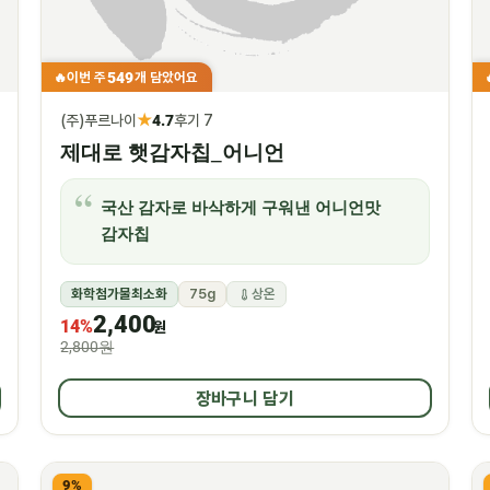
549
이번 주
개 담았어요
🔥
★
(주)푸르나이
4.7
후기 7
제대로 햇감자칩_어니언
국산 감자로 바삭하게 구워낸 어니언맛
감자칩
화학첨가물최소화
75g
상온
2,400
14%
원
2,800원
장바구니 담기
9%