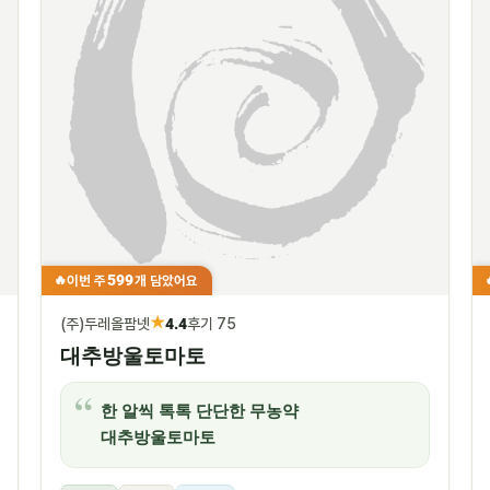
599
이번 주
개 담았어요
🔥
★
(주)두레올팜넷
4.4
후기 75
대추방울토마토
한 알씩 톡톡 단단한 무농약
대추방울토마토