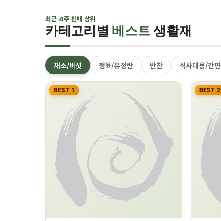
최근 4주 판매 상위
카테고리별
베스트
생활재
채소/버섯
정육/유정란
반찬
식사대용/간편
BEST 1
BEST 2