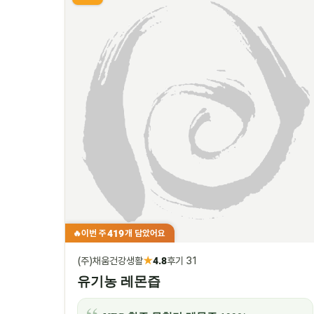
419
이번 주
개 담았어요
🔥
★
(주)채움건강생활
4.8
후기 31
유기농 레몬즙