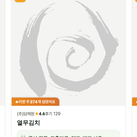
374
이번 주
개 담았어요
🔥
★
(주)담채원
4.6
후기 129
열무김치