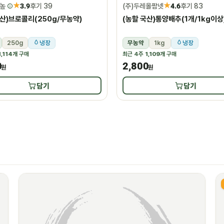
★
★
농
3.9
후기 39
(주)두레올팜넷
4.6
후기 83
국산)브로콜리(250g/무농약)
(농할 국산)통양배추(1개/1kg이상
250g
냉장
무농약
1kg
냉장
1,114개
구매
최근 4주
1,109개
구매
0
2,800
원
원
담기
담기