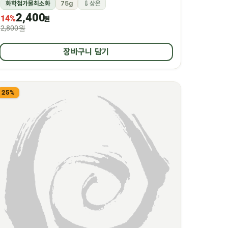
화학첨가물최소화
75g
상온
2,400
14%
원
2,800원
장바구니 담기
25%