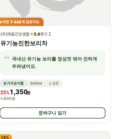
440
이번 주
개 담았어요
🔥
★
(주)채움건강생활
5.0
후기 2
유기농진한보리차
국내산 유기농 보리를 정성껏 덖어 진하게
우려냈어요.
유기가공식품
500ml
상온
1,350
25%
원
1,800원
장바구니 담기
15%