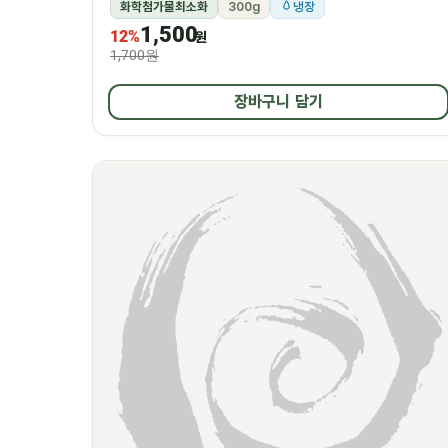
화학첨가물최소화
300g
냉장
1,500
12%
원
1,700원
장바구니 담기