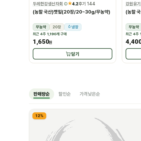
★
두레한강생산자회
4.2
후기 144
강원유기
(농할 국산)깻잎(20장/20~30g/무농약)
(농할 
무농약
20장
냉장
무농약
최근 4주
1,190개
구매
최근 4주
1,650
4,40
원
담기
판매량순
할인순
가격낮은순
12%