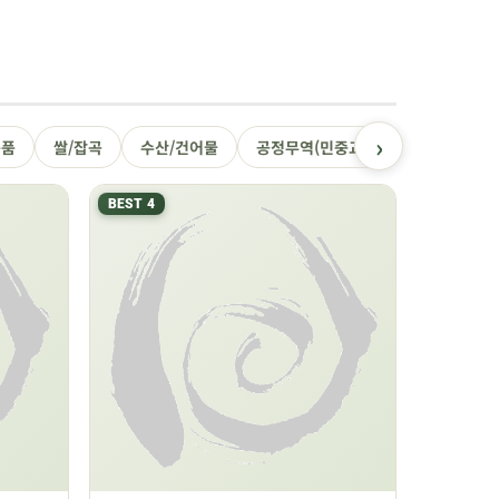
›
용품
쌀/잡곡
수산/건어물
공정무역(민중교역)
건강식품/꿀
BEST 4