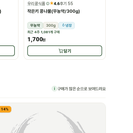
★
우리콩식품
4.6
후기 55
)
작은키 콩나물(무농약/300g)
무농약
300g
냉장
최근 4주
1,081개
구매
1,700
원
담기
구매가 많은 순으로 보여드려요
i
14%