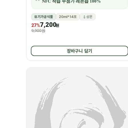
NFC 착즙 무첨가 레몬즙 100%
유기가공식품
20ml*14포
상온
7,200
27%
원
9,900원
장바구니 담기