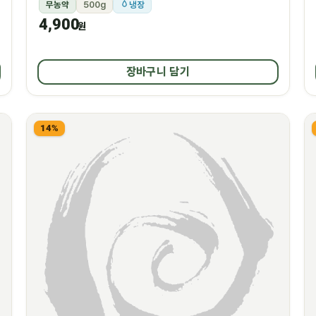
무농약
500g
냉장
4,900
원
장바구니 담기
14%