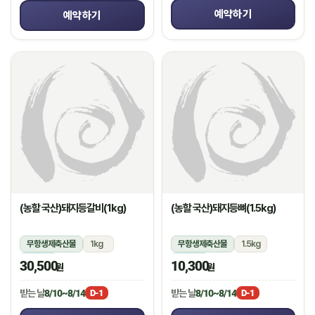
예약하기
예약하기
(농할 국산)돼지등갈비(1kg)
(농할 국산)돼지등뼈(1.5kg)
무항생제축산물
1kg
무항생제축산물
1.5kg
냉장
냉장
30,500
10,300
원
원
받는 날
8/10~8/14
받는 날
8/10~8/14
D-1
D-1