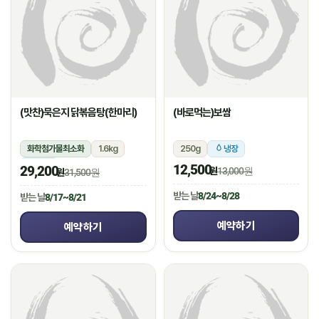
(맛찬)묵은지 닭볶음탕(한마리)
(바로먹는)보쌈
화학첨가물최소화
1.6kg
250g
냉장
냉장
12,500
29,200
원
13,000원
원
31,500원
받는 날
8/24~8/28
받는 날
8/17~8/21
예약하기
예약하기