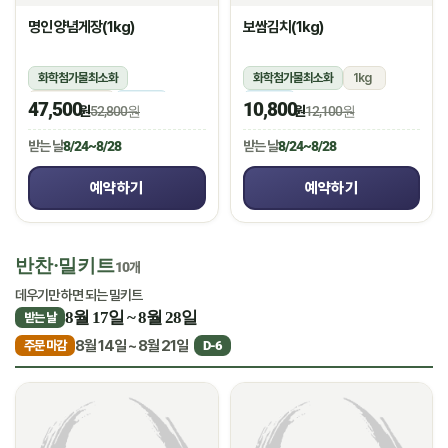
명인 양념게장(1kg)
보쌈김치(1kg)
화학첨가물최소화
화학첨가물최소화
1kg
1kg(5미~6미)
냉장
냉장
47,500
10,800
원
52,800원
원
12,100원
받는 날
8/24~8/28
받는 날
8/24~8/28
예약하기
예약하기
반찬·밀키트
10개
데우기만 하면 되는 밀키트
8월 17일 ~ 8월 28일
받는 날
8월 14일 ~ 8월 21일
주문 마감
D-6