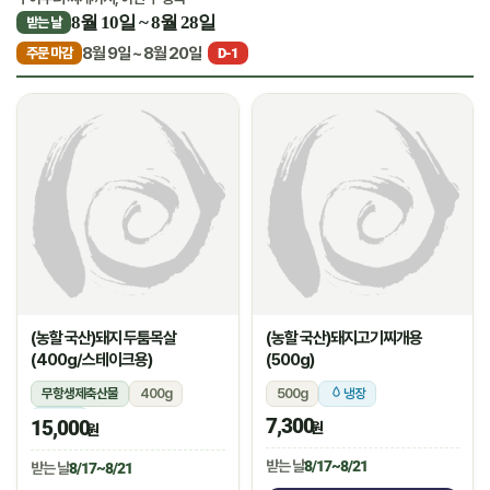
8월 10일 ~ 8월 28일
받는 날
8월 9일 ~ 8월 20일
주문 마감
D-1
(농할 국산)돼지 두툼목살
(농할 국산)돼지고기찌개용
(400g/스테이크용)
(500g)
무항생제축산물
400g
500g
냉장
냉장
7,300
15,000
원
원
받는 날
8/17~8/21
받는 날
8/17~8/21