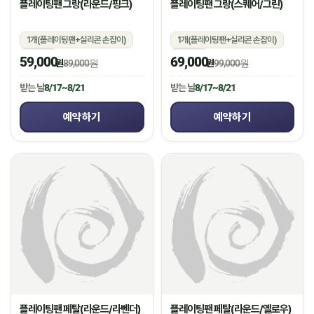
플레이팅팬 그랑(라운드/핑크)
플레이팅팬 그랑(스퀘어/그린)
1개(플레이팅팬+실리콘 손잡이)
1개(플레이팅팬+실리콘 손잡이)
상온
상온
59,000
69,000
원
89,000원
원
99,000원
받는 날
8/17~8/21
받는 날
8/17~8/21
예약하기
예약하기
플레이팅팬 페탈(라운드/라벤더)
플레이팅팬 페탈(라운드/옐로우)