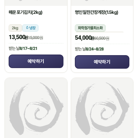
매운 포기김치(2kg)
명인 알찬간장게장(1.5kg)
2kg
냉장
화학첨가물최소화
1.5kg(꽃게450g,장물1,050g)
13,500
54,000
원
15,000원
원
60,500원
냉장
받는 날
8/17~8/21
받는 날
8/24~8/28
예약하기
예약하기