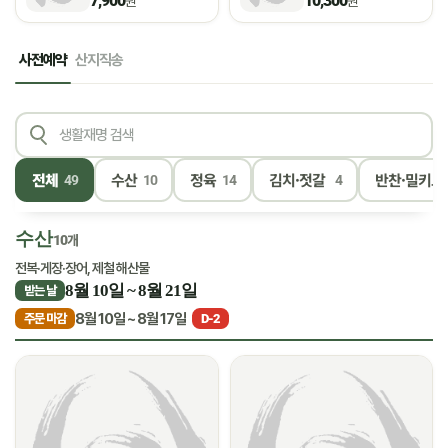
7,900
10,300
원
원
사전예약
산지직송
전체
수산
정육
김치·젓갈
반찬·밀키트
49
10
14
4
수산
10개
전복·게장·장어, 제철 해산물
8월 10일 ~ 8월 21일
받는 날
8월 10일 ~ 8월 17일
주문 마감
D-2