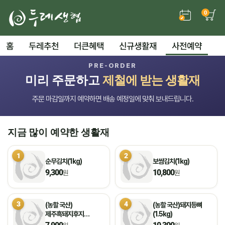
0
홈
두레추천
더큰혜택
신규생활재
사전예약
PRE-ORDER
미리 주문하고
제철에 받는 생활재
주문 마감일까지 예약하면 배송 예정일에 맞춰 보내드립니다.
지금 많이 예약한 생활재
1
2
순무김치(1kg)
보쌈김치(1kg)
9,300
10,800
원
원
3
4
(농할 국산)
(농할 국산)돼지등뼈
제주흑돼지후지
(1.5kg)
(불고기용/500g)