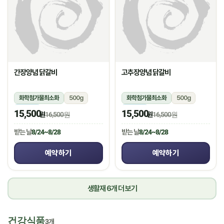
간장양념 닭갈비
고추장양념 닭갈비
화학첨가물최소화
500g
화학첨가물최소화
500g
냉장
냉장
15,500
15,500
원
16,500원
원
16,500원
받는 날
8/24~8/28
받는 날
8/24~8/28
예약하기
예약하기
생활재 6개 더 보기
건강식품
3개