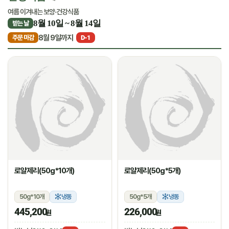
여름 이겨내는 보양·건강식품
8월 10일 ~ 8월 14일
받는 날
8월 9일까지
주문 마감
D-1
로얄제리(50g*10개)
로얄제리(50g*5개)
50g*10개
냉동
50g*5개
냉동
445,200
226,000
원
원