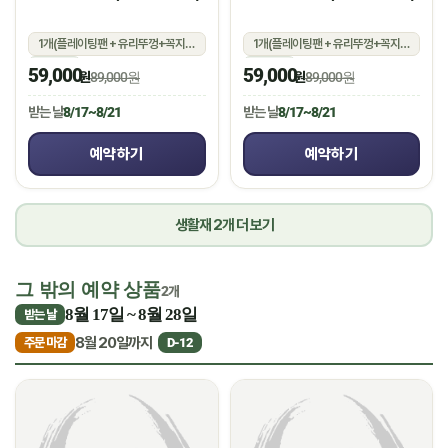
1개(플레이팅팬 + 유리뚜껑+꼭지+실리콘 손잡이)
1개(플레이팅팬 + 유리뚜껑+꼭지+실리콘 손잡이)
상온
상온
59,000
59,000
원
89,000원
원
89,000원
받는 날
8/17~8/21
받는 날
8/17~8/21
예약하기
예약하기
생활재 2개 더 보기
그 밖의 예약 상품
2개
8월 17일 ~ 8월 28일
받는 날
8월 20일까지
주문 마감
D-12