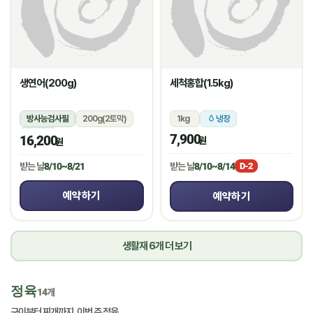
생연어(200g)
세척홍합(1.5kg)
방사능검사필
200g(2토막)
1kg
냉장
냉장
7,900
16,200
원
원
받는 날
8/10~8/14
받는 날
8/10~8/21
D-2
예약하기
예약하기
생활재 6개 더 보기
정육
14개
구이부터 찌개까지, 이번 주 정육