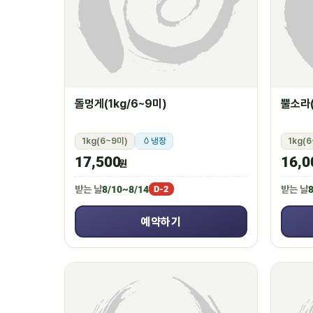
돌멍게(1kg/6~9미)
뿔소라(
1kg(6~9미)
냉장
1kg(
17,500
16,0
원
받는 날
8/10~8/14
받는 날
8
D-2
예약하기