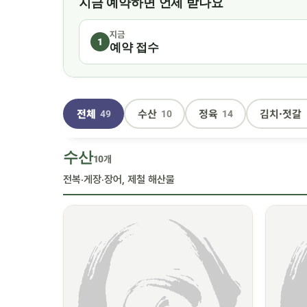
지금 예약하면 언제 받나요
지금
1
예약 접수
전체
수산
정육
김치·젓갈
49
10
14
수산
10개
전복·게장·장어, 제철 해산물