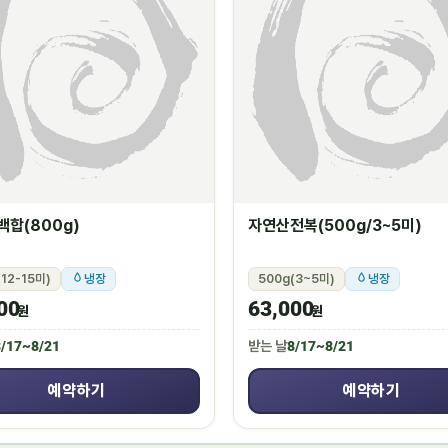
합(800g)
자연산전복(500g/3~5미)
12-15미)
냉장
500g(3~5미)
냉장
00
63,000
원
원
/17~8/21
받는 날
8/17~8/21
예약하기
예약하기