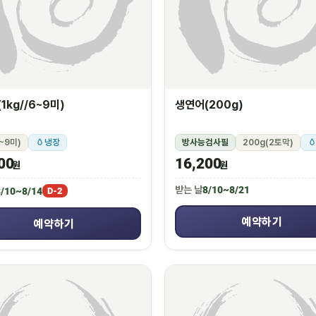
1kg//6~9미)
생연어(200g)
6~9미)
냉장
방사능검사필
200g(2토막)
00
16,200
원
원
받는 날
8/10~8/21
/10~8/14
D-2
예약하기
예약하기