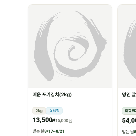
매운 포기김치(2kg)
명인 알
2kg
냉장
화학첨
1.5k
13,500
54,0
원
15,000원
받는 날
8/17~8/21
받는 날
8