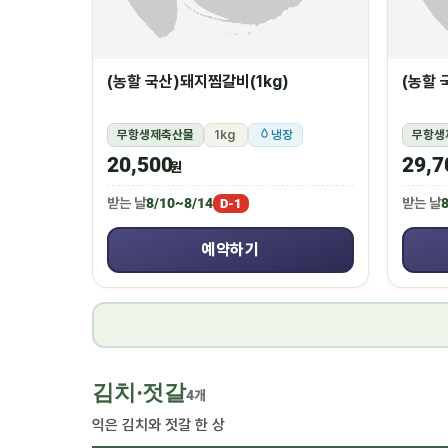
(농할 국산)돼지찜갈비(1kg)
(농할 
무항생제축산물
1kg
냉장
무항생
20,500
29,7
원
받는 날
8/10~8/14
받는 날
8
D-1
예약하기
김치·젓갈
4개
익은 김치와 젓갈 한 상