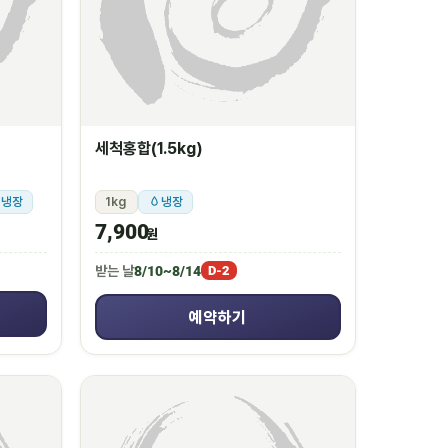
세척홍합(1.5kg)
냉장
1kg
냉장
7,900
원
받는 날
8/10~8/14
D-2
예약하기