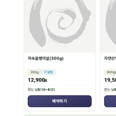
자숙골뱅이살(300g)
자연산백
300g
냉장
800g(
12,900
19,5
원
받는 날
8/10~8/21
받는 날
8
예약하기