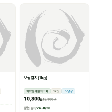
보쌈김치(1kg)
화학첨가물최소화
1kg
냉장
10,800
원
12,100원
받는 날
8/24~8/28