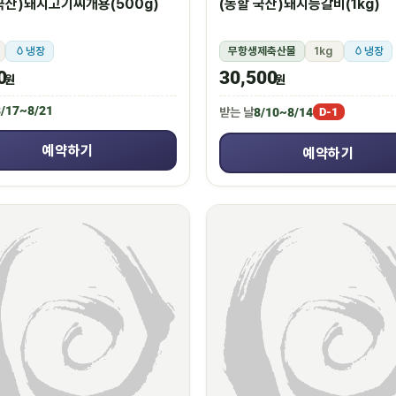
국산)돼지고기찌개용(500g)
(농할 국산)돼지등갈비(1kg)
냉장
무항생제축산물
1kg
냉장
0
30,500
원
원
/17~8/21
받는 날
8/10~8/14
D-1
예약하기
예약하기