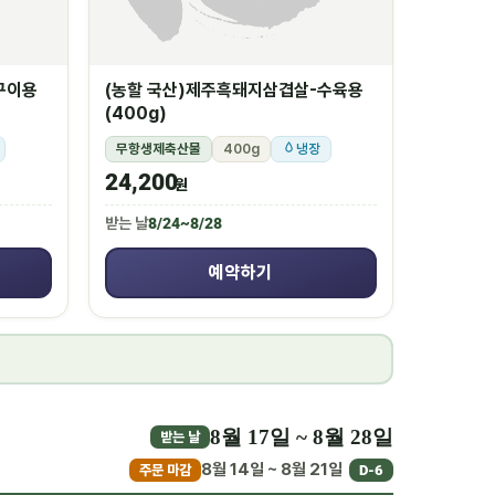
구이용
(농할 국산)제주흑돼지삼겹살-수육용
(400g)
무항생제축산물
400g
냉장
24,200
원
받는 날
8/24~8/28
예약하기
8월 17일 ~ 8월 28일
받는 날
8월 14일 ~ 8월 21일
주문 마감
D-6