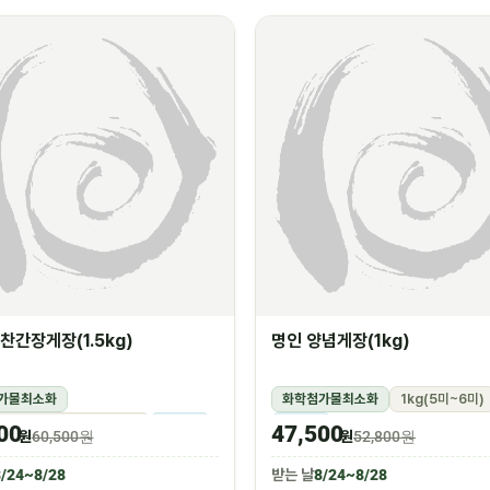
찬간장게장(1.5kg)
명인 양념게장(1kg)
가물최소화
화학첨가물최소화
1kg(5미~6미)
g(꽃게450g,장물1,050g)
냉장
냉장
00
47,500
원
60,500원
원
52,800원
/24~8/28
받는 날
8/24~8/28