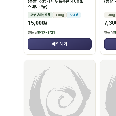
(농할 국산)돼지 두툼목살(400g/
(농할 
스테이크용)
무항생제축산물
400g
냉장
500g
15,000
7,30
원
받는 날
8/17~8/21
받는 날
8
예약하기