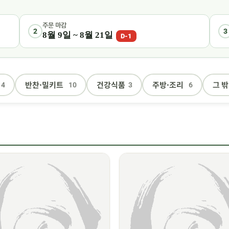
주문 마감
2
3
8월 9일 ~ 8월 21일
D-1
반찬·밀키트
건강식품
주방·조리
그 밖
4
10
3
6