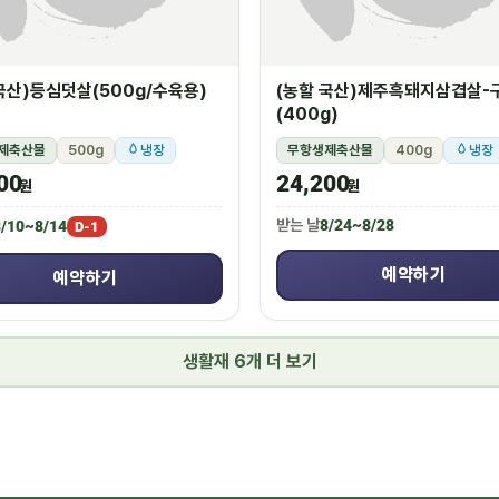
국산)등심덧살(500g/수육용)
(농할 국산)제주흑돼지삼겹살-
(400g)
제축산물
500g
냉장
무항생제축산물
400g
냉장
00
24,200
원
원
받는 날
8/24~8/28
/10~8/14
D-1
예약하기
예약하기
생활재 6개 더 보기