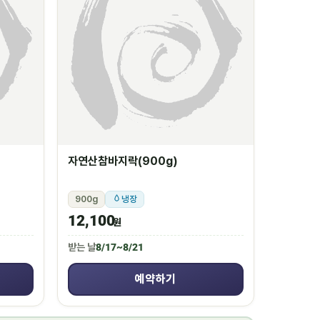
자연산참바지락(900g)
900g
냉장
12,100
원
받는 날
8/17~8/21
예약하기