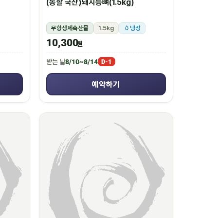
(농할 국산)돼지등뼈(1.5kg)
무항생제축산물
1.5kg
냉장
10,300
원
받는 날
8/10~8/14
D-1
예약하기