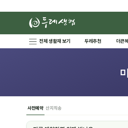
전체 생활재 보기
두레추천
더큰
사전예약
산지직송