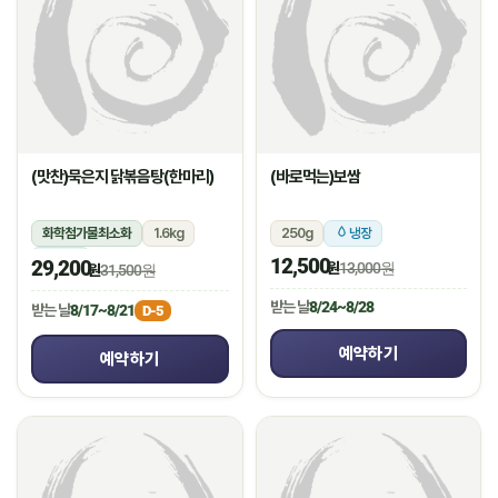
(맛찬)묵은지 닭볶음탕(한마리)
(바로먹는)보쌈
화학첨가물최소화
1.6kg
250g
냉장
냉장
12,500
29,200
원
13,000원
원
31,500원
받는 날
8/24~8/28
받는 날
8/17~8/21
D-5
예약하기
예약하기