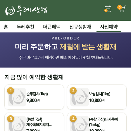
0
홈
두레추천
더큰혜택
신규생활재
사전예약
PRE-ORDER
미리 주문하고
제철에 받는 생활재
주문 마감일까지 예약하면 배송 예정일에 맞춰 보내드립니다.
지금 많이 예약한 생활재
1
2
순무김치(1kg)
보쌈김치(1kg)
9,300
10,800
원
원
3
4
(농할 국산)
(농할 국산)돼지등뼈
제주흑돼지후지
(1.5kg)
(불고기용/500g)