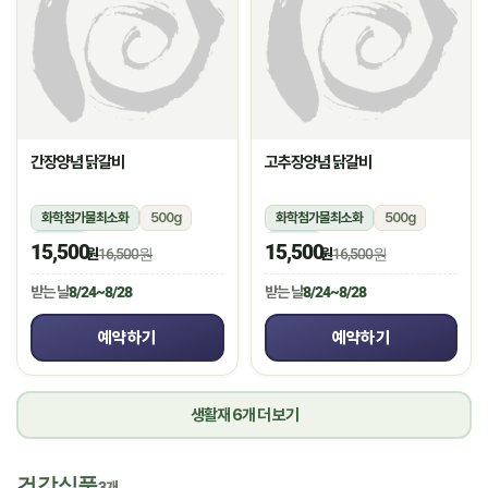
간장양념 닭갈비
고추장양념 닭갈비
화학첨가물최소화
500g
화학첨가물최소화
500g
냉장
냉장
15,500
15,500
원
16,500원
원
16,500원
받는 날
8/24~8/28
받는 날
8/24~8/28
예약하기
예약하기
생활재 6개 더 보기
건강식품
3개