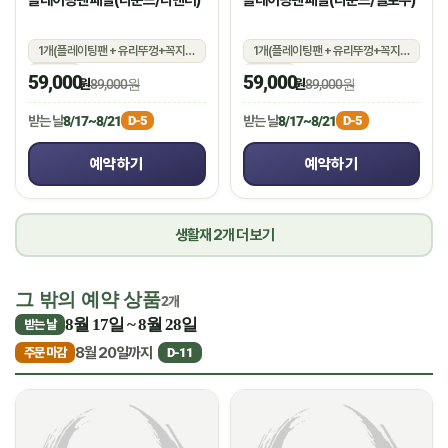
플레이팅팬 페탈(라운드/라벤더)
플레이팅팬 페탈(라운드/옐로우)
1개(플레이팅팬 + 유리뚜껑+꼭지+실리콘 손잡이)
1개(플레이팅팬 + 유리뚜껑+꼭지+실리콘 손잡이)
상온
상온
59,000
59,000
원
89,000원
원
89,000원
받는 날
8/17~8/21
받는 날
8/17~8/21
D-5
D-5
예약하기
예약하기
생활재 2개 더 보기
그 밖의 예약 상품
2개
8월 17일 ~ 8월 28일
받는 날
8월 20일까지
주문 마감
D-11