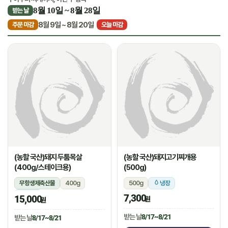
8월 10일 ~ 8월 28일
받는 날
8월 9일 ~ 8월 20일
주문 마감
오늘 마감
(농할 국산)돼지 두툼목살
(농할 국산)돼지고기찌개용
(400g/스테이크용)
(500g)
무항생제축산물
400g
500g
냉장
냉장
7,300
15,000
원
원
받는 날
8/17~8/21
받는 날
8/17~8/21