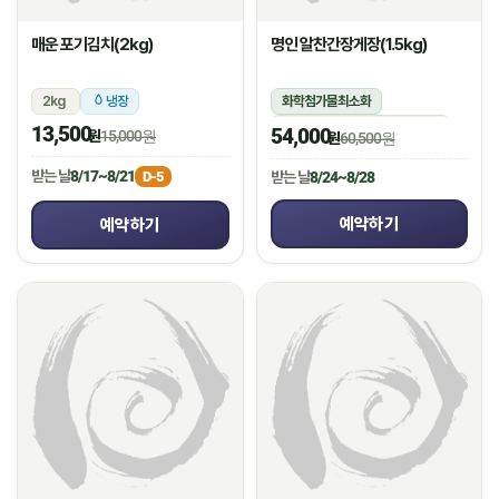
매운 포기김치(2kg)
명인 알찬간장게장(1.5kg)
2kg
냉장
화학첨가물최소화
1.5kg(꽃게450g,장물1,050g)
13,500
54,000
원
15,000원
원
60,500원
냉장
받는 날
8/17~8/21
D-5
받는 날
8/24~8/28
예약하기
예약하기