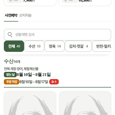
7,900
10,300
원
원
사전예약
산지직송
전체
수산
정육
김치·젓갈
반찬·밀키트
49
10
14
4
수산
10개
전복·게장·장어, 제철 해산물
8월 10일 ~ 8월 21일
받는 날
8월 10일 ~ 8월 17일
주문 마감
D-1