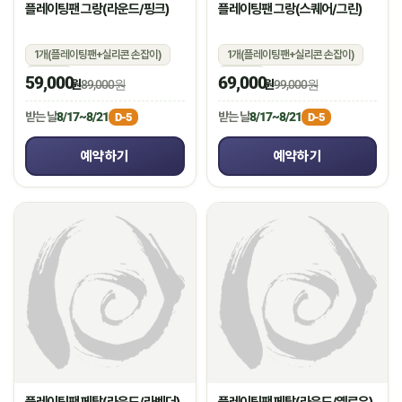
플레이팅팬 그랑(라운드/핑크)
플레이팅팬 그랑(스퀘어/그린)
1개(플레이팅팬+실리콘 손잡이)
1개(플레이팅팬+실리콘 손잡이)
상온
상온
59,000
69,000
원
89,000원
원
99,000원
받는 날
8/17~8/21
받는 날
8/17~8/21
D-5
D-5
예약하기
예약하기