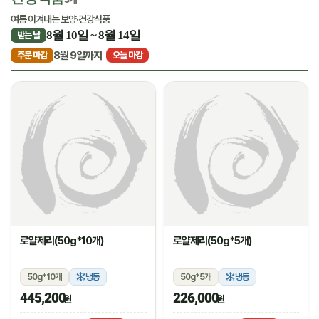
여름 이겨내는 보양·건강식품
8월 10일 ~ 8월 14일
받는 날
8월 9일까지
주문 마감
오늘 마감
로얄제리(50g*10개)
로얄제리(50g*5개)
50g*10개
냉동
50g*5개
냉동
445,200
226,000
원
원