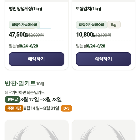
명인 양념게장(1kg)
보쌈김치(1kg)
화학첨가물최소화
화학첨가물최소화
1kg
1kg(5미~6미)
냉장
냉장
47,500
10,800
원
52,800원
원
12,100원
받는 날
8/24~8/28
받는 날
8/24~8/28
예약하기
예약하기
반찬·밀키트
10개
데우기만 하면 되는 밀키트
8월 17일 ~ 8월 28일
받는 날
8월 14일 ~ 8월 21일
주문 마감
D-5