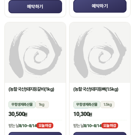
예약하기
예약하기
(농할 국산)돼지등갈비(1kg)
(농할 국산)돼지등뼈(1.5kg)
무항생제축산물
1kg
무항생제축산물
1.5kg
냉장
냉장
30,500
10,300
원
원
받는 날
8/10~8/14
받는 날
8/10~8/14
오늘 마감
오늘 마감