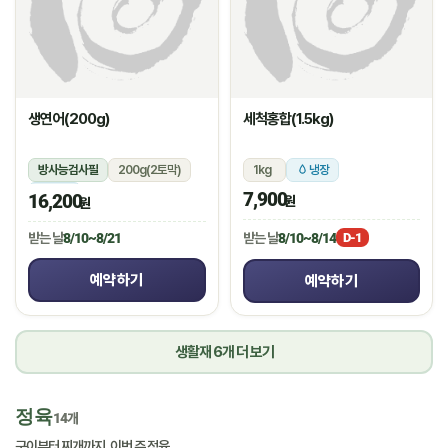
생연어(200g)
세척홍합(1.5kg)
방사능검사필
200g(2토막)
1kg
냉장
냉장
7,900
16,200
원
원
받는 날
8/10~8/14
받는 날
8/10~8/21
D-1
예약하기
예약하기
생활재 6개 더 보기
정육
14개
구이부터 찌개까지, 이번 주 정육