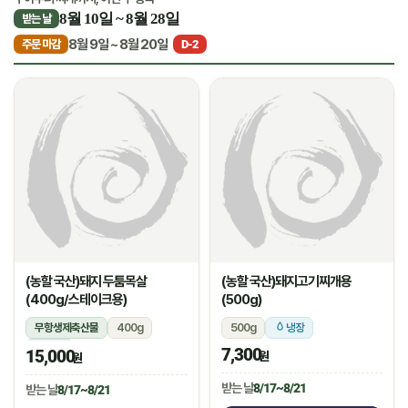
8월 10일 ~ 8월 28일
받는 날
8월 9일 ~ 8월 20일
주문 마감
D-2
(농할 국산)돼지 두툼목살
(농할 국산)돼지고기찌개용
(400g/스테이크용)
(500g)
무항생제축산물
400g
500g
냉장
냉장
7,300
15,000
원
원
받는 날
8/17~8/21
받는 날
8/17~8/21