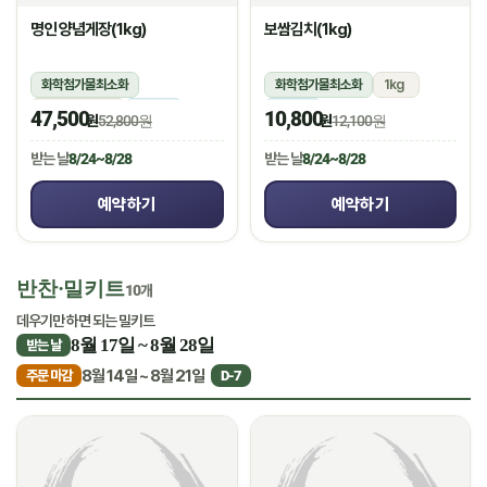
명인 양념게장(1kg)
보쌈김치(1kg)
화학첨가물최소화
화학첨가물최소화
1kg
1kg(5미~6미)
냉장
냉장
47,500
10,800
원
52,800원
원
12,100원
받는 날
8/24~8/28
받는 날
8/24~8/28
예약하기
예약하기
반찬·밀키트
10개
데우기만 하면 되는 밀키트
8월 17일 ~ 8월 28일
받는 날
8월 14일 ~ 8월 21일
주문 마감
D-7