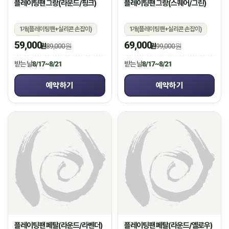
플레이팅팬 그랑(라운드/핑크)
플레이팅팬 그랑(스퀘어/그린)
1개(플레이팅팬+실리콘 손잡이)
1개(플레이팅팬+실리콘 손잡이)
상온
상온
59,000
69,000
원
89,000원
원
99,000원
받는 날
8/17~8/21
받는 날
8/17~8/21
예약하기
예약하기
플레이팅팬 페탈(라운드/라벤더)
플레이팅팬 페탈(라운드/옐로우)