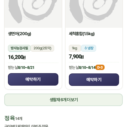
생연어(200g)
세척홍합(1.5kg)
방사능검사필
200g(2토막)
1kg
냉장
냉장
7,900
16,200
원
원
받는 날
8/10~8/14
받는 날
8/10~8/21
D-3
예약하기
예약하기
생활재 6개 더 보기
정육
14개
구이부터 찌개까지, 이번 주 정육