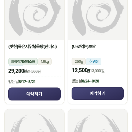
(맛찬)묵은지 닭볶음탕(한마리)
(바로먹는)보쌈
화학첨가물최소화
1.6kg
250g
냉장
냉장
12,500
29,200
원
13,000원
원
31,500원
받는 날
8/24~8/28
받는 날
8/17~8/21
예약하기
예약하기