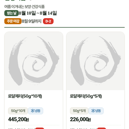
여름 이겨내는 보양·건강식품
8월 10일 ~ 8월 14일
받는 날
8월 9일까지
주문 마감
D-2
로얄제리(50g*10개)
로얄제리(50g*5개)
50g*10개
냉동
50g*5개
냉동
445,200
226,000
원
원