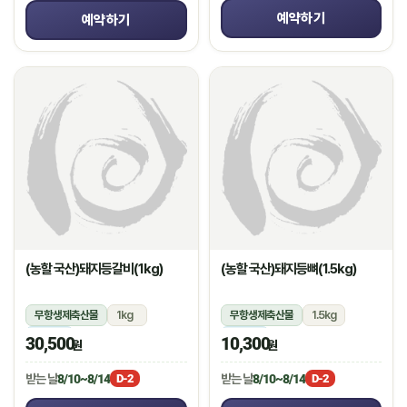
예약하기
예약하기
(농할 국산)돼지등갈비(1kg)
(농할 국산)돼지등뼈(1.5kg)
무항생제축산물
1kg
무항생제축산물
1.5kg
냉장
냉장
30,500
10,300
원
원
받는 날
8/10~8/14
받는 날
8/10~8/14
D-2
D-2