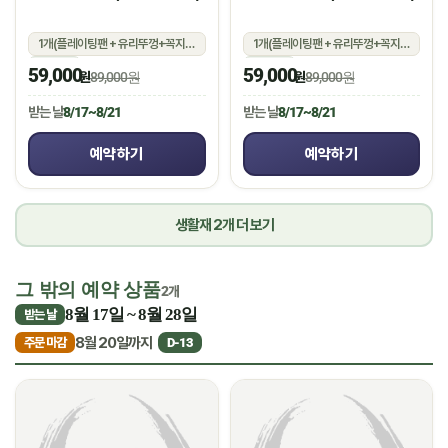
1개(플레이팅팬 + 유리뚜껑+꼭지+실리콘 손잡이)
1개(플레이팅팬 + 유리뚜껑+꼭지+실리콘 손잡이)
상온
상온
59,000
59,000
원
89,000원
원
89,000원
받는 날
8/17~8/21
받는 날
8/17~8/21
예약하기
예약하기
생활재 2개 더 보기
그 밖의 예약 상품
2개
8월 17일 ~ 8월 28일
받는 날
8월 20일까지
주문 마감
D-13