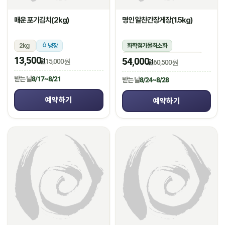
매운 포기김치(2kg)
명인 알찬간장게장(1.5kg)
2kg
냉장
화학첨가물최소화
1.5kg(꽃게450g,장물1,050g)
13,500
54,000
원
15,000원
원
60,500원
냉장
받는 날
8/17~8/21
받는 날
8/24~8/28
예약하기
예약하기