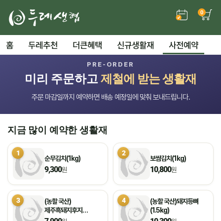
0
홈
두레추천
더큰혜택
신규생활재
사전예약
PRE-ORDER
미리 주문하고
제철에 받는 생활재
주문 마감일까지 예약하면 배송 예정일에 맞춰 보내드립니다.
지금 많이 예약한 생활재
1
2
순무김치(1kg)
보쌈김치(1kg)
9,300
10,800
원
원
3
4
(농할 국산)
(농할 국산)돼지등뼈
제주흑돼지후지
(1.5kg)
(불고기용/500g)