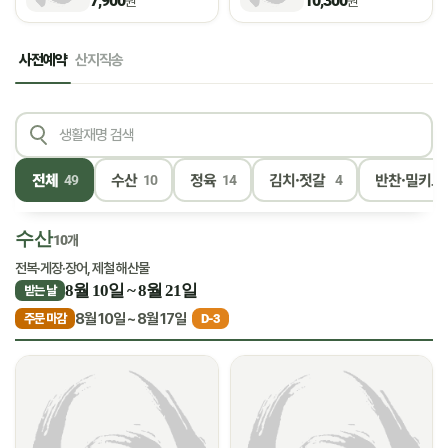
7,900
10,300
원
원
사전예약
산지직송
전체
수산
정육
김치·젓갈
반찬·밀키트
49
10
14
4
수산
10개
전복·게장·장어, 제철 해산물
8월 10일 ~ 8월 21일
받는 날
8월 10일 ~ 8월 17일
주문 마감
D-3