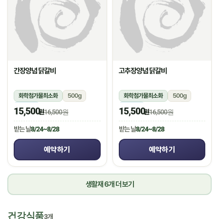
간장양념 닭갈비
고추장양념 닭갈비
화학첨가물최소화
500g
화학첨가물최소화
500g
냉장
냉장
15,500
15,500
원
16,500원
원
16,500원
받는 날
8/24~8/28
받는 날
8/24~8/28
예약하기
예약하기
생활재 6개 더 보기
건강식품
3개