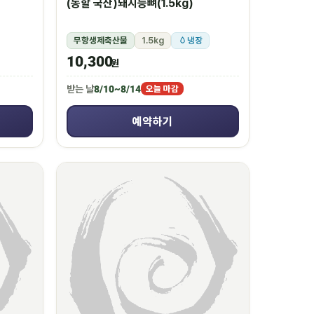
(농할 국산)돼지등뼈(1.5kg)
무항생제축산물
1.5kg
냉장
10,300
원
받는 날
8/10~8/14
오늘 마감
예약하기