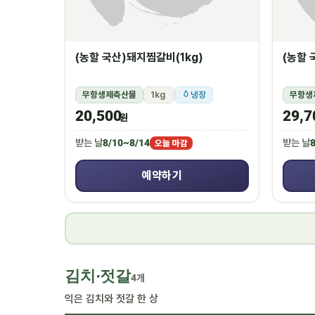
(농할 국산)돼지찜갈비(1kg)
(농할 
무항생제축산물
1kg
냉장
무항생
20,500
29,7
원
받는 날
8/10~8/14
받는 날
8
오늘 마감
예약하기
김치·젓갈
4개
익은 김치와 젓갈 한 상