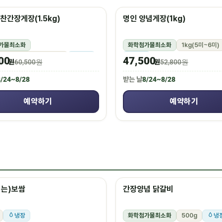
찬간장게장(1.5kg)
명인 양념게장(1kg)
가물최소화
화학첨가물최소화
1kg(5미~6미)
g(꽃게450g,장물1,050g)
냉장
냉장
00
47,500
원
60,500원
원
52,800원
/24~8/28
받는 날
8/24~8/28