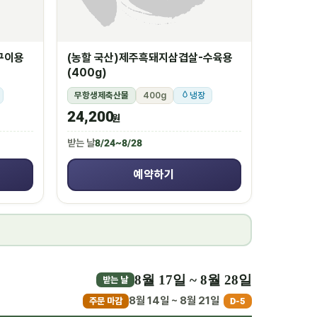
구이용
(농할 국산)제주흑돼지삼겹살-수육용
(400g)
무항생제축산물
400g
냉장
24,200
원
받는 날
8/24~8/28
예약하기
8월 17일 ~ 8월 28일
받는 날
8월 14일 ~ 8월 21일
주문 마감
D-5