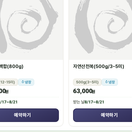
합(800g)
자연산전복(500g/3~5미)
12-15미)
냉장
500g(3~5미)
냉장
00
63,000
원
원
/17~8/21
받는 날
8/17~8/21
예약하기
예약하기