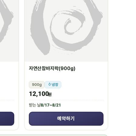
자연산참바지락(900g)
900g
냉장
12,100
원
받는 날
8/17~8/21
예약하기