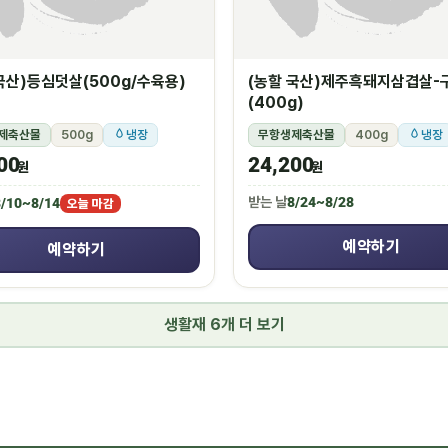
국산)등심덧살(500g/수육용)
(농할 국산)제주흑돼지삼겹살-
(400g)
제축산물
500g
냉장
무항생제축산물
400g
냉장
00
24,200
원
원
받는 날
8/24~8/28
/10~8/14
오늘 마감
예약하기
예약하기
생활재 6개 더 보기