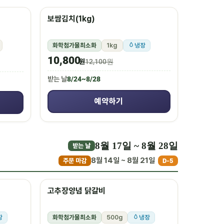
보쌈김치(1kg)
화학첨가물최소화
1kg
냉장
10,800
원
12,100원
받는 날
8/24~8/28