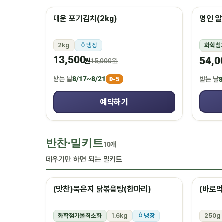
매운 포기김치(2kg)
명인 알
2kg
냉장
화학첨
1.5k
13,500
54,0
원
15,000원
받는 날
8/17~8/21
D-5
받는 날
8