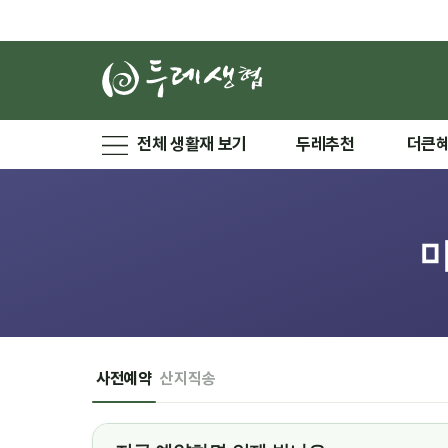
전체 생활재 보기
두레추천
더큰
사전예약
산지직송