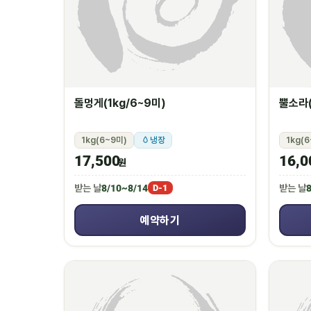
돌멍게(1kg/6~9미)
뿔소라(
1kg(6~9미)
냉장
1kg(
17,500
16,0
원
받는 날
8/10~8/14
받는 날
8
D-1
예약하기