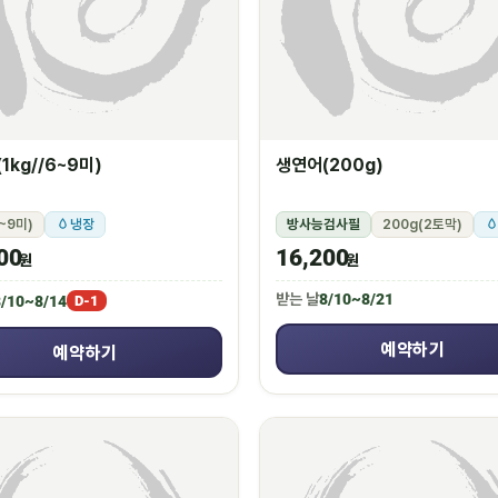
1kg//6~9미)
생연어(200g)
6~9미)
냉장
방사능검사필
200g(2토막)
00
16,200
원
원
받는 날
8/10~8/21
/10~8/14
D-1
예약하기
예약하기