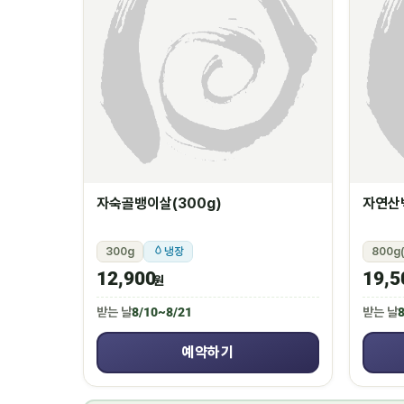
자숙골뱅이살(300g)
자연산백
300g
냉장
800g(
12,900
19,5
원
받는 날
8/10~8/21
받는 날
8
예약하기