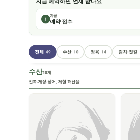
지금 예약하면 언제 받나요
지금
1
예약 접수
전체
수산
정육
김치·젓갈
49
10
14
수산
10개
전복·게장·장어, 제철 해산물