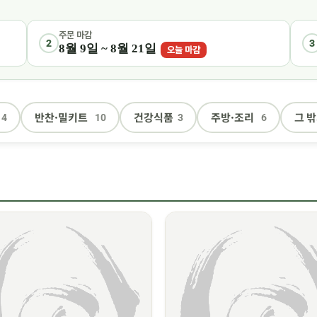
주문 마감
2
3
8월 9일 ~ 8월 21일
오늘 마감
반찬·밀키트
건강식품
주방·조리
그 밖
4
10
3
6