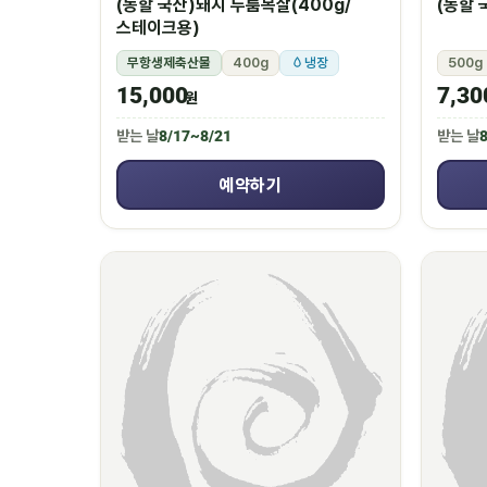
(농할 국산)돼지 두툼목살(400g/
(농할 
스테이크용)
무항생제축산물
400g
냉장
500g
15,000
7,30
원
받는 날
8/17~8/21
받는 날
8
예약하기