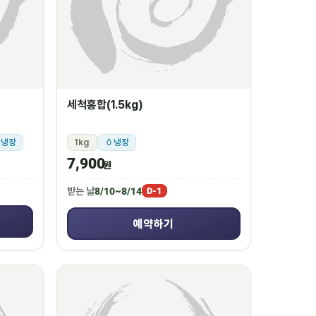
세척홍합(1.5kg)
냉장
1kg
냉장
7,900
원
받는 날
8/10~8/14
D-1
예약하기