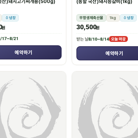
국산)돼지고기찌개용(500g)
(농할 국산)돼지등갈비(1kg)
냉장
무항생제축산물
1kg
냉장
0
30,500
원
원
/17~8/21
받는 날
8/10~8/14
오늘 마감
예약하기
예약하기