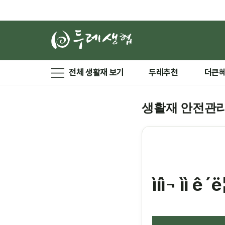
전체 생활재 보기
두레추천
더큰
생활재 안전관
ìíì¬ ìì ê´