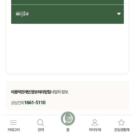
ëë ì¸ì¦ì ë
이용약관
개인정보처리방침
사업자 정보
1661-5110
상담전화
카테고리
검색
홈
마이두레
관심생활재