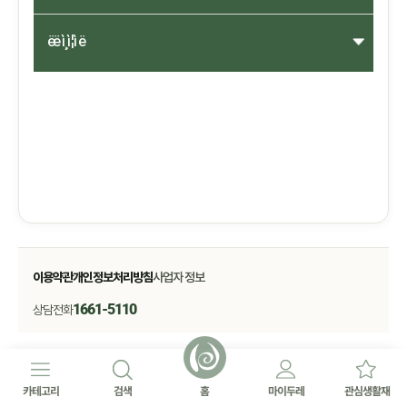
ëë ì¸ì¦ì ë
이용약관
개인정보처리방침
사업자 정보
1661-5110
상담전화
카테고리
검색
홈
마이두레
관심생활재