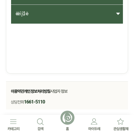
ëë ì¸ì¦ì ë
이용약관
개인정보처리방침
사업자 정보
1661-5110
상담전화
카테고리
검색
홈
마이두레
관심생활재