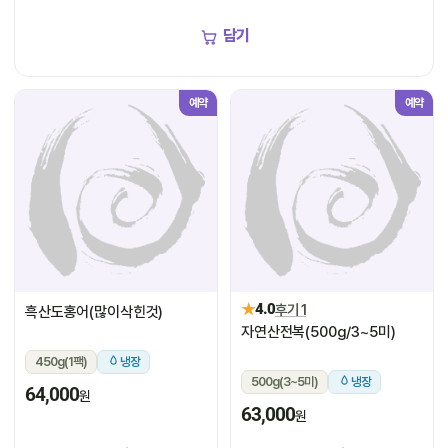
담기
예약
예약
★
4.0
후기 1
흑산도홍어(많이삭힌것)
자연산전복(500g/3~5미)
450g(1팩)
냉장
500g(3~5미)
냉장
64,000
원
63,000
원