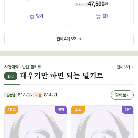
1kg(5미~6미)
냉장
냉장
47,500
원
52,800원
담기
담기
전체 4개 보기 →
사전예약 · 반찬·밀키트
전체 보기 →
데우기만 하면 되는 밀키트
D-7
8.17~28
·
8.14~21
달력 보기
받는날
마감
10%
4%
예약
예약