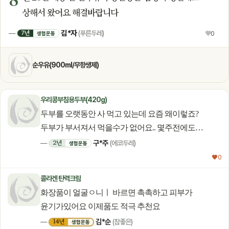
상해서 왔어요 해결바랍니다
김*자
7년
—
(푸른두레)
♥
0
생협운동
순우유(900ml/무항생제)
우리콩부침용두부(420g)
두부를 오랫동안 사 먹고 있는데 요즘 왜이렇죠?
두부가 부서져서 먹을수가 없어요.. 몇주전에도
이렇더니 오늘 또 이러네요.. 앞전 두부가 너무
구*주
2년
—
(에코두레)
생협운동
부서져서 거의 다 못먹고 버렸는데.. 10년 넘게
♥ 0
이용하면서 이런경우는 또 처음입니다. 검수 잘
콜라겐 탄력크림
부탁드립니다.
화장품이 얼굴ㅇ니ㅣ 바르면 촉촉하고 피부가
윤기가있어요 이제품도 적극 추천요
김*순
14년
—
(참좋은)
생협운동