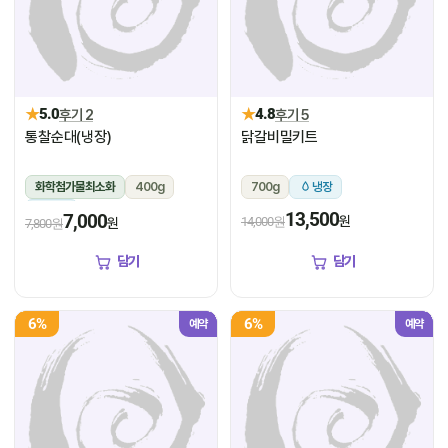
★
★
5.0
후기 2
4.8
후기 5
통찰순대(냉장)
닭갈비밀키트
화학첨가물최소화
400g
700g
냉장
냉장
13,500
7,000
원
14,000원
원
7,800원
담기
담기
6%
6%
예약
예약