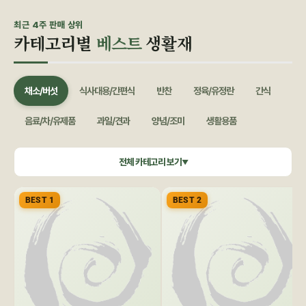
최근 4주 판매 상위
카테고리별
베스트
생활재
채소/버섯
식사대용/간편식
반찬
정육/유정란
간식
음료/차/유제품
과일/견과
양념/조미
생활용품
쌀/잡곡
수산/건어물
공정무역(민중교역)
건강식품/꿀
전체 카테고리 보기
▼
화장품/바디헤어
특별기획
BEST 1
BEST 2