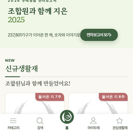
2025 두레생협 연차보고서
조합원과 함께 지은
2025
237,801가구가 이어온 한 해, 숫자와 이야기로
연차보고서 보기
›
NEW
신규생활재
조합원님과 함께 만들었어요!
들어온 지 7주
들어온 지 8주
카테고리
검색
홈
마이두레
관심생활재