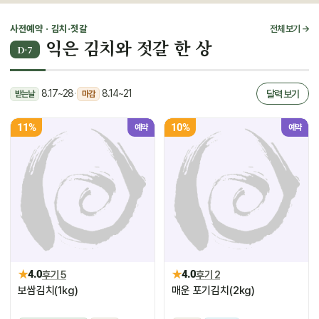
사전예약 · 김치·젓갈
전체 보기 →
익은 김치와 젓갈 한 상
D-7
8.17~28
·
8.14~21
달력 보기
받는날
마감
11%
10%
예약
예약
★
★
4.0
후기 5
4.0
후기 2
보쌈김치(1kg)
매운 포기김치(2kg)