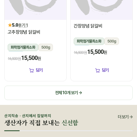
★
5.0
후기 1
간장양념 닭갈비
고추장양념 닭갈비
화학첨가물최소화
500g
화학첨가물최소화
500g
냉장
15,500
원
16,500원
냉장
15,500
원
16,500원
담기
담기
전체 10개 보기 →
산지직송 · 산지에서 집앞까지
더 보기 →
생산자가 직접 보내는
신선함