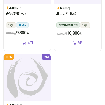
★
★
4.0
후기 1
4.0
후기 5
순무김치(1kg)
보쌈김치(1kg)
1kg
냉장
화학첨가물최소화
1kg
냉장
9,300
10,800
원
10,300원
원
12,100원
담기
담기
10%
예약