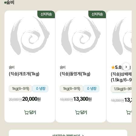
숨비
산지직송
산지직송
★
5.0
후기 1
숨비
숨비
(직송)개조개(1kg)
(직송)돌멍게(1kg)
(직송)삼배체굴
(1.5kg/6~9미
1kg(6~9개)
냉장
1kg(6~9개)
냉장
1.5kg(6~9미)
냉장
20,000
13,300
13,2
원
원
20,000원
13,300원
13,200원
담기
담기
담