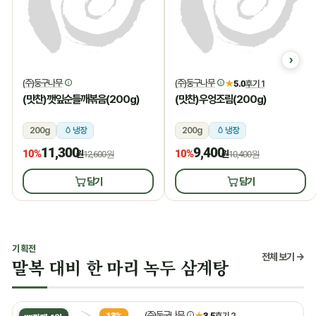
(주)둥구나무
(주)둥구나무
★
5.0
후기 1
(맛찬)깻잎순들깨볶음(200g)
(맛찬)우엉조림(200g)
200g
냉장
200g
냉장
11,300
9,400
10%
10%
원
12,600원
원
10,400원
담기
담기
기획전
전체 보기 →
말복 대비 한 마리 녹두 삼계탕
(주)둥구나무
★
3.5
후기 2
13%