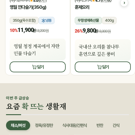
(주)가온아이비
(주)미스터덕
★
5.0
후기 1
★
4.7
후기 60
영월 깐다슬기(350g)
훈제오리
350g(육수포함)
냉동
무항생제축산물
400g
냉동
11,900
9,800
10%
원
13,200원
26%
원
13,300원
영월 청정 계곡에서 자란
국내산 오리를 참나무
민물 다슬기
훈연으로 깊은 풍미
담기
담기
이번 주 급상승
요즘
확 뜨는
생활재
채소/버섯
정육/유정란
식사대용/간편식
반찬
간식
음료