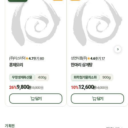
(주)미스터덕
성연식품(주)
★
4.7
후기 60
★
4.6
후기 17
훈제오리
한마리 삼계탕
무항생제축산물
400g
화학첨가물최소화
900g
냉동
상온
9,800
12,600
26%
10%
원
13,300원
원
14,000원
담기
담기
기획전