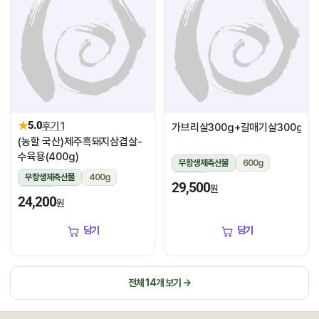
★
5.0
후기 1
가브리살300g+갈매기살300g
(농할 국산)제주흑돼지삼겹살-
수육용(400g)
무항생제축산물
600g
무항생제축산물
400g
냉장
29,500
원
냉장
24,200
원
담기
담기
전체 14개 보기 →