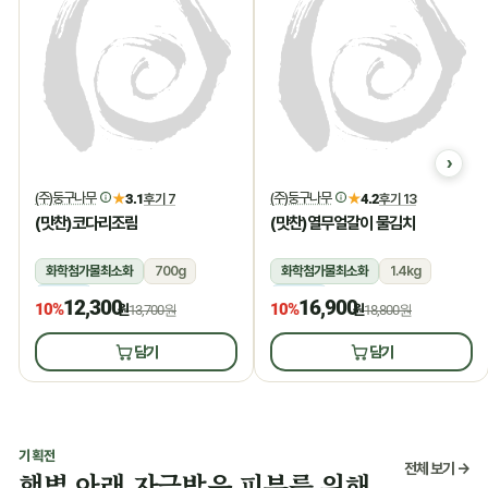
(주)둥구나무
(주)둥구나무
★
3.1
후기 7
★
4.2
후기 13
(맛찬)코다리조림
(맛찬)열무얼갈이 물김치
화학첨가물최소화
700g
화학첨가물최소화
1.4kg
냉장
냉장
12,300
16,900
10%
10%
원
13,700원
원
18,800원
담기
담기
기획전
전체 보기 →
햇볕 아래 자극받은 피부를 위해