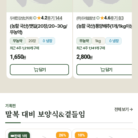
★
★
4.2
후기 144
4.6
후기 83
두레한강생산자회
(주)두레올팜넷
(농할 국산)깻잎(20장/20~30g/
(농할 국산)통양배추(1개/1kg이상)
무농약)
무농약
20장
냉장
무농약
1kg
냉장
최근 4주
1,210개
구매
최근 4주
1,141개
구매
1,650
2,800
원
원
담기
담기
기획전
전체 보기 →
말복 대비 보양식&곁들임
26%
10%
👑
판매 1위