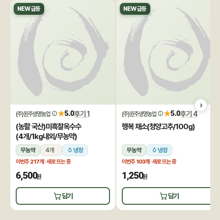
NEW 급등
NEW 급등
★
★
5.0
후기 1
5.0
후기 4
(주)원주생명농업
(주)원주생명농업
(농할 국산)미흑찰옥수수
행복 채소(청양고추/100g)
(4개/1kg내외/무농약)
무농약
4개
냉장
무농약
냉장
이번주
217개
· 새로 뜨는 중
이번주
103개
· 새로 뜨는 중
6,500
1,250
원
원
담기
담기