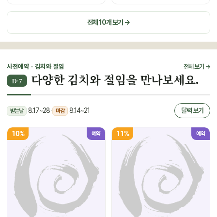
전체 10개 보기 →
사전예약 · 김치와 절임
전체 보기 →
다양한 김치와 절임을 만나보세요.
D-7
8.17~28
·
8.14~21
달력 보기
받는날
마감
10%
11%
예약
예약