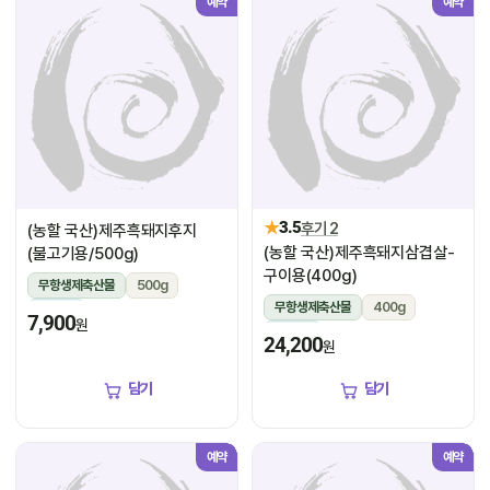
예약
예약
★
3.5
후기 2
(농할 국산)제주흑돼지후지
(농할 국산)제주흑돼지삼겹살-
(불고기용/500g)
구이용(400g)
무항생제축산물
500g
무항생제축산물
400g
냉장
7,900
원
냉장
24,200
원
담기
담기
예약
예약