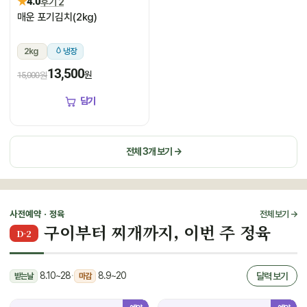
★
4.0
후기 2
매운 포기김치(2kg)
2kg
냉장
13,500
원
15,000원
담기
전체 3개 보기 →
사전예약 · 정육
전체 보기 →
구이부터 찌개까지, 이번 주 정육
D-2
8.10~28
·
8.9~20
달력 보기
받는날
마감