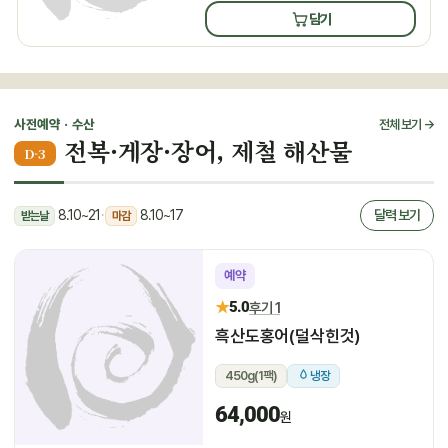
담기
사전예약 · 수산
전체 보기 →
전복·게장·장어, 제철 해산물
D-3
8.10~21
·
8.10~17
달력 보기
받는날
마감
예약
★
5.0
후기 1
흑산도홍어(덜삭힌것)
450g(1팩)
냉장
64,000
원