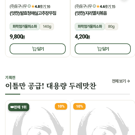
(주)둥구나무
(주)둥구나무
★
4.8
후기 16
★
4.6
후기 15
(맛찬)발효청매실고추장무침
(맛찬)지리멸치볶음
화학첨가물최소화
140g
화학첨가물최소화
80g
냉장
냉장
9,800
4,200
원
원
담기
담기
기획전
전체 보기 →
이틀만 공급! 대용량 두레맛찬
10%
10%
👑
판매 1위