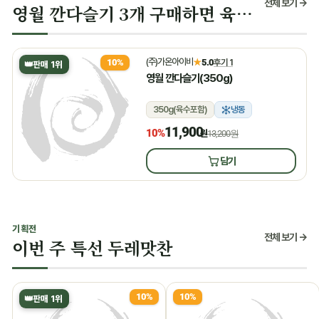
전체 보기 →
영월 깐다슬기 3개 구매하면 육수 증정
(주)가온아이비
★
5.0
후기 1
10%
👑
판매 1위
영월 깐다슬기(350g)
350g(육수포함)
냉동
11,900
10%
원
13,200원
담기
기획전
전체 보기 →
이번 주 특선 두레맛찬
10%
10%
👑
판매 1위