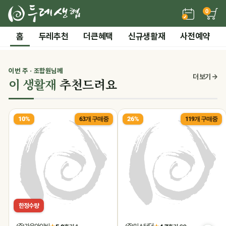
0
든든한 간편 보양식 →
홈
두레추천
더큰혜택
신규생활재
사전예약
2 / 7
전체 보기
‹
›
시즌기획
이번 주 · 조합원님께
0
더 보기 →
이 생활재
추천드려요
말복 더위까지! 끝장 보양 특가
10%
26%
63개 구매중
119개 구매중
한정수량