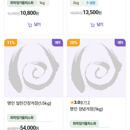
화학첨가물최소화
1kg
2kg
냉장
냉장
13,500
10,800
원
15,000원
원
12,100원
담기
담기
11%
10%
예약
예약
★
3.0
후기 2
명인 알찬간장게장(1.5kg)
명인 양념게장(1kg)
화학첨가물최소화
화학첨가물최소화
1.5kg(꽃게450g,장물1,050g)
54,000
원
60,500원