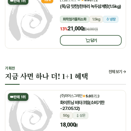
👑
판매 1위
(목/금 맛찬)한마리 녹두삼계탕(1.5kg)
화학첨가물최소화
1.5kg
냉장
21,000
13%
원
24,000원
담기
기획전
전체 보기 →
지금 사면 하나 더! 1+1 혜택
(주)파머스그레인
★
5.0
후기 3
👑
판매 1위
화이트닝 비타크림(소비기한
~27.05.12)
50g
상온
18,000
원