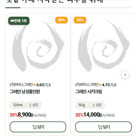
35%
35%
👑
판매 1위
(주)파머스그레인
(주)파머스그레인
★
5.0
후기 5
★
4.7
후기 6
그레인 남성올인원
그레인 시카크림
120ml
상온
50g
상온
8,900
14,000
35%
35%
원
13,700원
원
21,700원
담기
담기