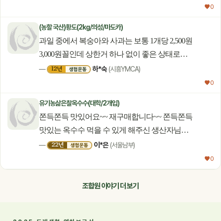
♥ 0
(농할 국산)황도(2kg/의성/마도카)
과일 중에서 복숭아와 사과는 보통 1개당 2,500원
3,000원꼴인데 상한거 하나 없이 좋은 상태로
보내주셨어요. 가뭄이 계속된 탓인지 당도 높고 맛이
하*숙
12년
—
(시흥YMCA)
생협운동
좋습니다.
♥ 0
유기농삶은찰옥수수(대학/2개입)
쫀득쫀득 맛있어요~~ 재구매합니다~~ 쫀득쫀득
맛있는 옥수수 먹을 수 있게 해주신 생산자님
고맙습니다~~^^
이*은
22년
—
(서울남부)
생협운동
♥ 0
조합원 이야기 더 보기