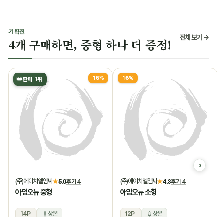
기획전
전체 보기 →
4개 구매하면, 중형 하나 더 증정!
15%
16%
👑
판매 1위
(주)에이치엘엠씨
(주)에이치엘엠씨
★
5.0
후기 4
★
4.3
후기 4
아임오뉴 중형
아임오뉴 소형
14P
상온
12P
상온