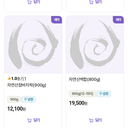
담기
담기
예약
예약
★
1.0
후기 1
자연산백합(800g)
자연산참바지락(900g)
800g(12-15미)
냉장
900g
냉장
19,500
원
12,100
원
담기
담기