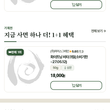
담기
기획전
전체 보기 →
지금 사면 하나 더! 1+1 혜택
(주)파머스그레인
★
5.0
후기 3
👑
판매 1위
화이트닝 비타크림(소비기한
~27.05.12)
50g
상온
18,000
원
담기