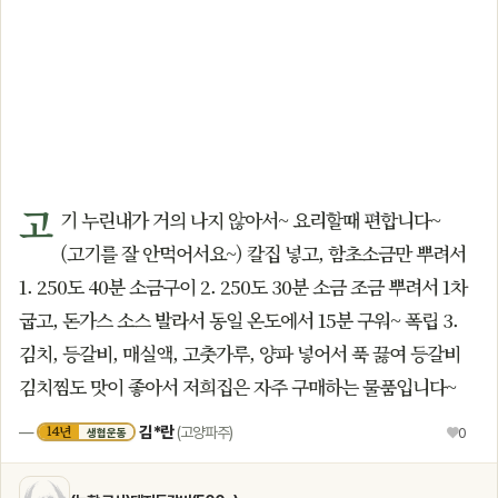
고
기 누린내가 거의 나지 않아서~ 요리할때 편합니다~
(고기를 잘 안먹어서요~) 칼집 넣고, 함초소금만 뿌려서
1. 250도 40분 소금구이 2. 250도 30분 소금 조금 뿌려서 1차
굽고, 돈가스 소스 발라서 동일 온도에서 15분 구워~ 폭립 3.
김치, 등갈비, 매실액, 고춧가루, 양파 넣어서 푹 끓여 등갈비
김치찜도 맛이 좋아서 저희집은 자주 구매하는 물품입니다~
김*란
14년
—
(고양파주)
♥
0
생협운동