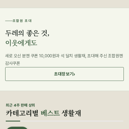
조합원 초대
두레의 좋은 것,
이웃에게도
새로 오신 분껜 쿠폰 10,000원과 석 달치 생활재, 초대해 주신 조합원껜
감사쿠폰
›
초대장 보기
최근 4주 판매 상위
카테고리별
베스트
생활재