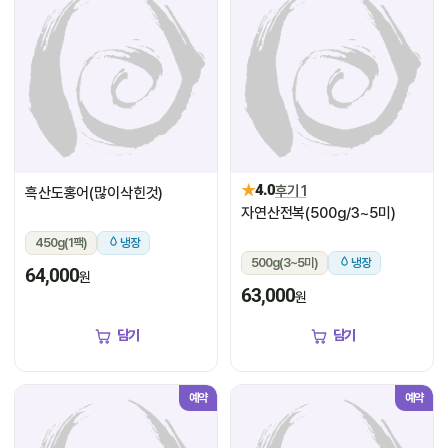
★
4.0
후기 1
흑산도홍어(많이삭힌것)
자연산전복(500g/3~5미)
450g(1팩)
냉장
500g(3~5미)
냉장
64,000
원
63,000
원
담기
담기
예약
예약