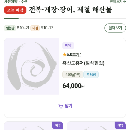
사전예약 · 수산
전체 보기 →
전복·게장·장어, 제철 해산물
오늘 마감
8.10~21
·
8.10~17
달력 보기
받는날
마감
예약
★
5.0
후기 1
흑산도홍어(덜삭힌것)
450g(1팩)
냉장
64,000
원
담기
예약
예약