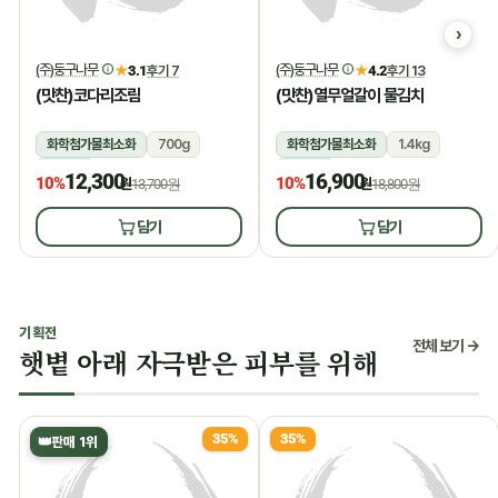
(주)둥구나무
(주)둥구나무
★
3.1
후기 7
★
4.2
후기 13
(맛찬)코다리조림
(맛찬)열무얼갈이 물김치
화학첨가물최소화
700g
화학첨가물최소화
1.4kg
냉장
냉장
12,300
16,900
10%
10%
원
13,700원
원
18,800원
담기
담기
기획전
전체 보기 →
햇볕 아래 자극받은 피부를 위해
35%
35%
👑
판매 1위