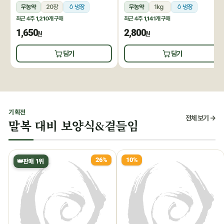
무농약
20장
냉장
무농약
1kg
냉장
최근 4주
1,210개
구매
최근 4주
1,141개
구매
1,650
2,800
원
원
담기
담기
기획전
전체 보기 →
말복 대비 보양식&곁들임
26%
10%
👑
판매 1위