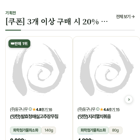
기획전
전체 보기 →
[쿠폰] 3개 이상 구매 시 20% 할인
👑
판매 1위
(주)둥구나무
(주)둥구나무
★
4.8
후기 16
★
4.6
후기 15
(맛찬)발효청매실고추장무침
(맛찬)지리멸치볶음
화학첨가물최소화
140g
화학첨가물최소화
80g
냉장
냉장