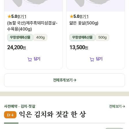
★
★
5.0
후기 1
5.0
후기 1
(농할 국산)제주흑돼지삼겹살-
얇은 꽃살(500g)
수육용(400g)
무항생제축산물
400g
무항생제축산물
500g
냉장
냉장
24,200
13,500
원
원
담기
담기
전체 8개 보기 →
사전예약 · 김치·젓갈
전체 보기 →
익은 김치와 젓갈 한 상
D-4