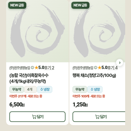
NEW 급등
NEW 급등
★
★
5.0
후기 2
5.0
후기 4
(주)원주생명농업
(주)원주생명농업
(농할 국산)미흑찰옥수수
행복 채소(청양고추/100g)
(4개/1kg내외/무농약)
무농약
4개
냉장
무농약
냉장
이번주
217개
· 새로 뜨는 중
이번주
103개
· 새로 뜨는 중
6,500
1,250
원
원
담기
담기