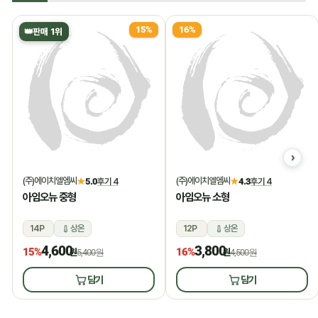
15%
16%
👑
판매 1위
(주)에이치엘엠씨
(주)에이치엘엠씨
★
5.0
후기 4
★
4.3
후기 4
아임오뉴 중형
아임오뉴 소형
14P
상온
12P
상온
4,600
3,800
15%
16%
원
5,400원
원
4,500원
담기
담기