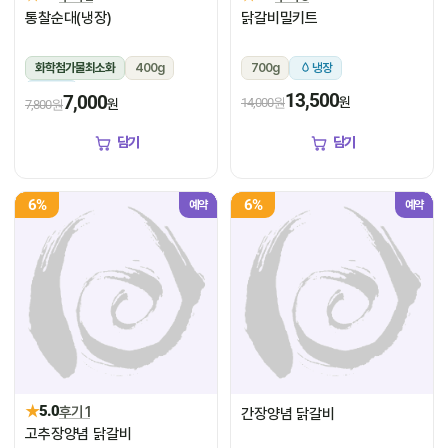
통찰순대(냉장)
닭갈비밀키트
화학첨가물최소화
400g
700g
냉장
냉장
13,500
7,000
원
14,000원
원
7,800원
담기
담기
6%
6%
예약
예약
★
5.0
후기 1
간장양념 닭갈비
고추장양념 닭갈비