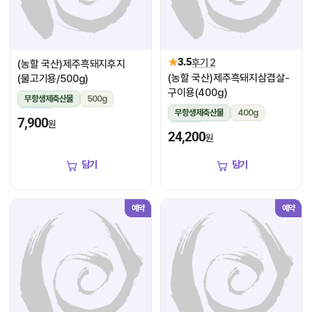
★
3.5
후기 2
(농할 국산)제주흑돼지후지
(농할 국산)제주흑돼지삼겹살-
(불고기용/500g)
구이용(400g)
무항생제축산물
500g
무항생제축산물
400g
냉장
7,900
원
냉장
24,200
원
담기
담기
예약
예약