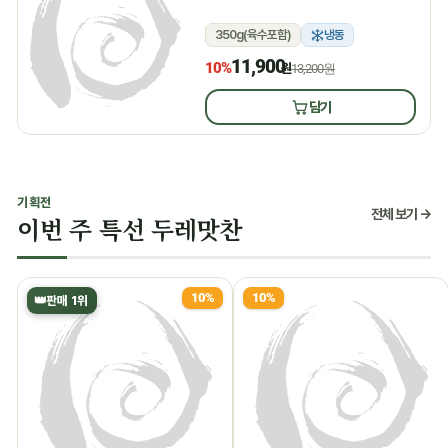
350g(육수포함)
냉동
11,900
10%
원
13,200원
담기
기획전
전체 보기 →
이번 주 특선 두레맛찬
10%
10%
👑
판매 1위