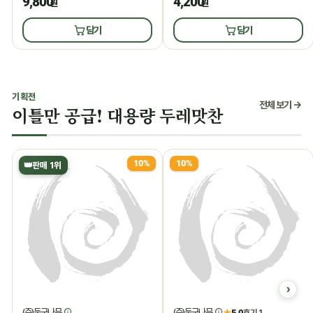
9,800
4,200
원
원
담기
담기
기획전
전체 보기 →
이틀만 공급! 대용량 두레맛찬
10%
10%
👑
판매 1위
(주)둥구나무
(주)둥구나무
★
5.0
후기 1