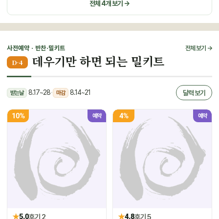
전체 4개 보기 →
사전예약 · 반찬·밀키트
전체 보기 →
데우기만 하면 되는 밀키트
D-4
8.17~28
·
8.14~21
달력 보기
받는날
마감
10%
4%
예약
예약
★
★
5.0
후기 2
4.8
후기 5