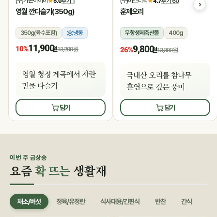
(주)가온아이비
(주)미스터덕
★
5.0
후기 1
★
4.7
후기 60
영월 깐다슬기(350g)
훈제오리
350g(육수포함)
냉동
무항생제축산물
400g
냉동
11,900
9,800
10%
원
13,200원
26%
원
13,300원
영월 청정 계곡에서 자란
국내산 오리를 참나무
민물 다슬기
훈연으로 깊은 풍미
담기
담기
이번 주 급상승
요즘
확 뜨는
생활재
채소/버섯
정육/유정란
식사대용/간편식
반찬
간식
음료