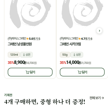
(주)파머스그레인
(주)파머스그레인
★
5.0
후기 5
★
4.7
후기 6
그레인 남성올인원
그레인 시카크림
120ml
상온
50g
상온
8,900
14,000
35%
35%
원
13,700원
원
21,700원
담기
담기
기획전
전체 보기 →
4개 구매하면, 중형 하나 더 증정!