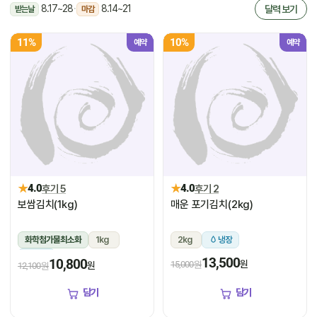
8.17~28
·
8.14~21
달력 보기
받는날
마감
11%
10%
예약
예약
★
★
4.0
후기 5
4.0
후기 2
보쌈김치(1kg)
매운 포기김치(2kg)
화학첨가물최소화
1kg
2kg
냉장
냉장
13,500
10,800
원
15,000원
원
12,100원
담기
담기