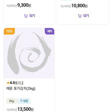
냉장
9,300
10,800
원
10,300원
원
12,100원
담기
담기
10%
예약
★
4.0
후기 2
매운 포기김치(2kg)
2kg
냉장
13,500
원
15,000원