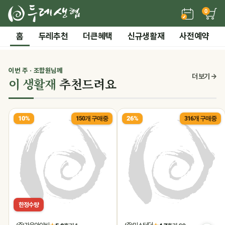
0
든든한 간편 보양식 →
홈
두레추천
더큰혜택
신규생활재
사전예약
2 / 7
전체 보기
‹
›
시즌기획
이번 주 · 조합원님께
0
더 보기 →
이 생활재
추천드려요
말복 더위까지! 끝장 보양 특가
10%
26%
150개 구매중
316개 구매중
한정수량