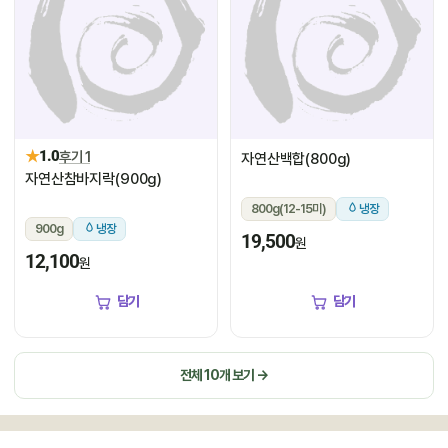
★
1.0
후기 1
자연산백합(800g)
자연산참바지락(900g)
800g(12-15미)
냉장
900g
냉장
19,500
원
12,100
원
담기
담기
전체 10개 보기 →