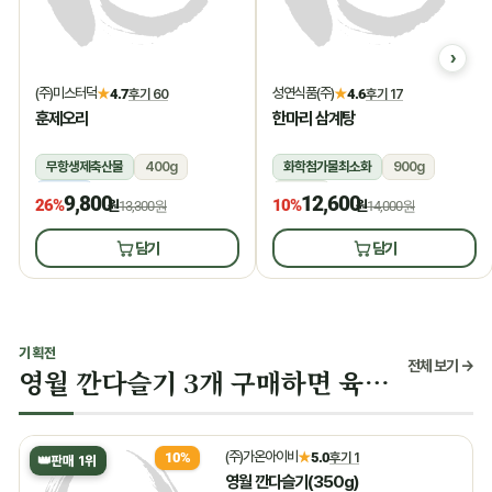
(주)미스터덕
성연식품(주)
★
4.7
후기 60
★
4.6
후기 17
훈제오리
한마리 삼계탕
무항생제축산물
400g
화학첨가물최소화
900g
냉동
상온
9,800
12,600
26%
10%
원
13,300원
원
14,000원
담기
담기
기획전
전체 보기 →
영월 깐다슬기 3개 구매하면 육수 증정
(주)가온아이비
★
5.0
후기 1
10%
👑
판매 1위
영월 깐다슬기(350g)