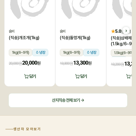
★
5.0
후기 1
숨비
숨비
(직송)개조개(1kg)
(직송)돌멍게(1kg)
(직송)삼배체굴
(1.5kg/6~9미
1kg(6~9개)
냉장
1kg(6~9개)
냉장
1.5kg(6~9미)
냉장
20,000
13,300
13,2
원
원
20,000원
13,300원
13,200원
담기
담기
담
산지직송 전체 보기 →
생산자 모아보기