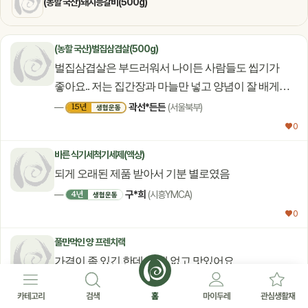
(농할 국산)돼지등갈비(500g)
(농할 국산)벌집삼겹살(500g)
벌집삼겹살은 부드러워서 나이든 사람들도 씹기가
좋아요.. 저는 집간장과 마늘만 넣고 양념이 잘 배게
양파도 갈아서 재워두었다가 후라이팬에 약한 불에서
곽선*든든
15년
—
(서울북부)
생협운동
서서히 구우면 건강에도 좋고 무엇보다도 짱!!
♥ 0
맛있어요...벌집돼지고기삼겹살 강력 추천합니다..
바른 식기세척기세제(액상)
되게 오래된 제품 받아서 기분 별로였음
구*희
4년
—
(시흥YMCA)
생협운동
♥ 0
풀만먹인 양 프렌치랙
가격이 좀 있긴 한데, 냄새 없고 맛있어요
장*정
20년+
—
(고양파주)
생협운동
카테고리
검색
홈
마이두레
관심생활재
♥ 0