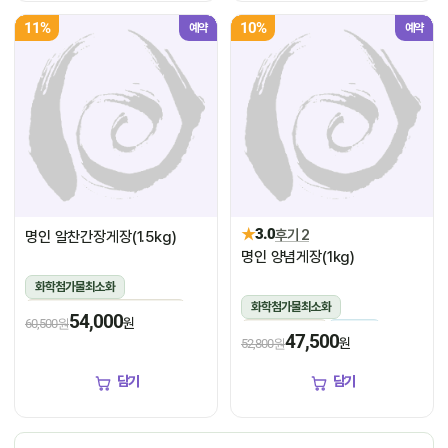
11%
10%
예약
예약
★
3.0
후기 2
명인 알찬간장게장(1.5kg)
명인 양념게장(1kg)
화학첨가물최소화
화학첨가물최소화
1.5kg(꽃게450g,장물1,050g)
54,000
원
60,500원
1kg(5미~6미)
냉장
냉장
47,500
원
52,800원
담기
담기