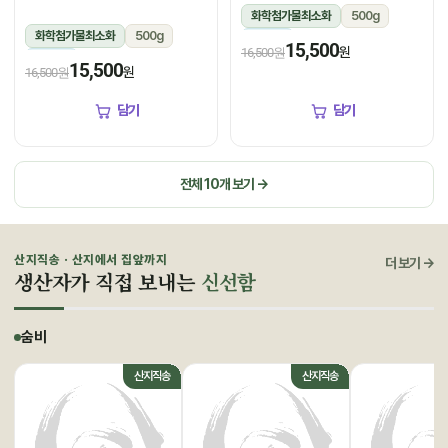
화학첨가물최소화
500g
화학첨가물최소화
500g
냉장
15,500
원
16,500원
냉장
15,500
원
16,500원
담기
담기
전체 10개 보기 →
산지직송 · 산지에서 집앞까지
더 보기 →
생산자가 직접 보내는
신선함
숨비
산지직송
산지직송