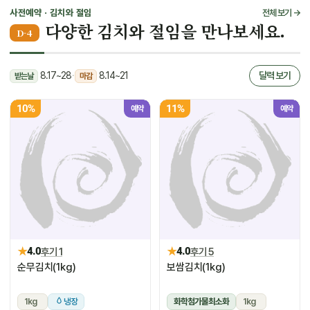
사전예약 · 김치와 절임
전체 보기 →
다양한 김치와 절임을 만나보세요.
D-4
8.17~28
·
8.14~21
달력 보기
받는날
마감
10%
11%
예약
예약
★
★
4.0
후기 1
4.0
후기 5
순무김치(1kg)
보쌈김치(1kg)
1kg
냉장
화학첨가물최소화
1kg