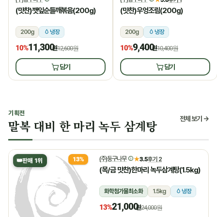
(맛찬)깻잎순들깨볶음(200g)
(맛찬)우엉조림(200g)
200g
냉장
200g
냉장
11,300
9,400
10%
10%
원
12,600원
원
10,400원
담기
담기
기획전
전체 보기 →
말복 대비 한 마리 녹두 삼계탕
(주)둥구나무
★
3.5
후기 2
13%
👑
판매 1위
(목/금 맛찬)한마리 녹두삼계탕(1.5kg)
화학첨가물최소화
1.5kg
냉장
21,000
13%
원
24,000원