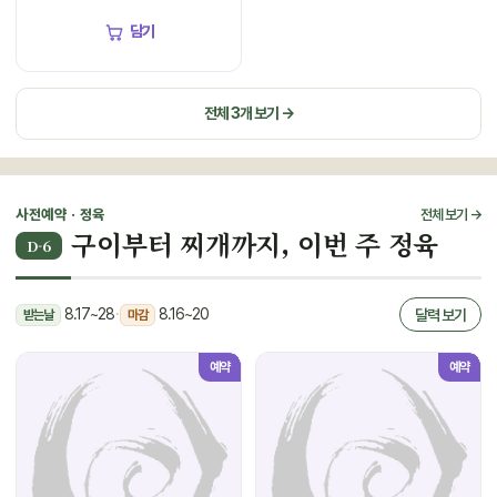
담기
전체 3개 보기 →
사전예약 · 정육
전체 보기 →
구이부터 찌개까지, 이번 주 정육
D-6
8.17~28
·
8.16~20
달력 보기
받는날
마감
예약
예약