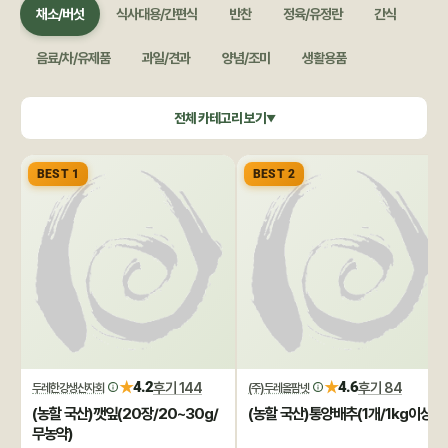
채소/버섯
식사대용/간편식
반찬
정육/유정란
간식
음료/차/유제품
과일/견과
양념/조미
생활용품
쌀/잡곡
수산/건어물
공정무역(민중교역)
건강식품/꿀
전체 카테고리 보기
▼
화장품/바디헤어
특별기획
BEST 1
BEST 2
★
★
4.2
후기 144
4.6
후기 84
두레한강생산자회
(주)두레올팜넷
(농할 국산)깻잎(20장/20~30g/
(농할 국산)통양배추(1개/1kg이상)
무농약)