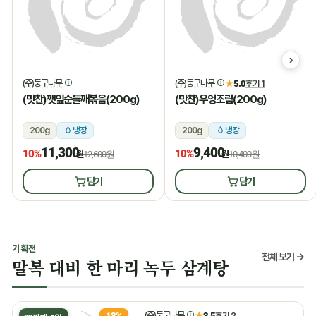
(주)둥구나무
(주)둥구나무
★
5.0
후기 1
(맛찬)깻잎순들깨볶음(200g)
(맛찬)우엉조림(200g)
200g
냉장
200g
냉장
11,300
9,400
10%
10%
원
12,600원
원
10,400원
담기
담기
기획전
전체 보기 →
말복 대비 한 마리 녹두 삼계탕
(주)둥구나무
★
3.5
후기 2
13%