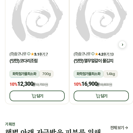
(주)둥구나무
(주)둥구나무
★
3.1
후기 7
★
4.2
후기 13
(맛찬)코다리조림
(맛찬)열무얼갈이 물김치
화학첨가물최소화
700g
화학첨가물최소화
1.4kg
냉장
냉장
12,300
16,900
10%
10%
원
13,700원
원
18,800원
담기
담기
기획전
전체 보기 →
햇볕 아래 자극받은 피부를 위해