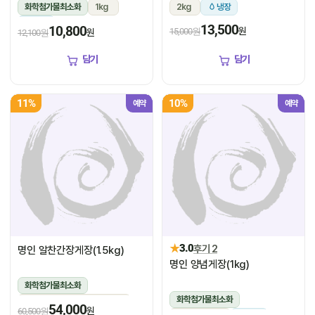
화학첨가물최소화
1kg
2kg
냉장
냉장
13,500
10,800
원
15,000원
원
12,100원
담기
담기
11%
10%
예약
예약
★
3.0
후기 2
명인 알찬간장게장(1.5kg)
명인 양념게장(1kg)
화학첨가물최소화
화학첨가물최소화
1.5kg(꽃게450g,장물1,050g)
54,000
원
60,500원