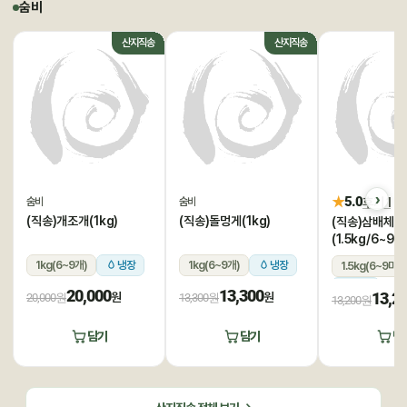
숨비
산지직송
산지직송
★
5.0
후기 1
숨비
숨비
(직송)개조개(1kg)
(직송)돌멍게(1kg)
(직송)삼배체굴
(1.5kg/6~9미
1kg(6~9개)
냉장
1kg(6~9개)
냉장
1.5kg(6~9미)
냉장
20,000
13,300
13,2
원
원
20,000원
13,300원
13,200원
담기
담기
담