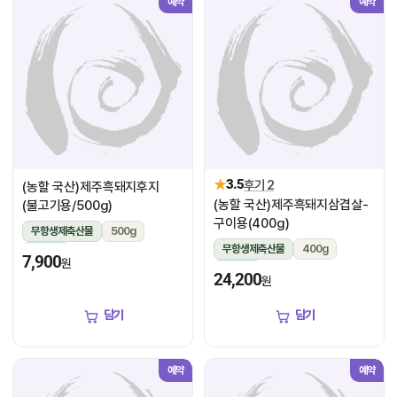
예약
예약
★
3.5
후기 2
(농할 국산)제주흑돼지후지
(농할 국산)제주흑돼지삼겹살-
(불고기용/500g)
구이용(400g)
무항생제축산물
500g
무항생제축산물
400g
냉장
7,900
원
냉장
24,200
원
담기
담기
예약
예약