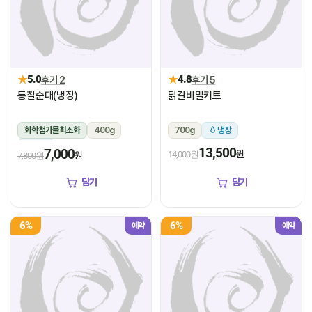
★
★
5.0
후기 2
4.8
후기 5
통찰순대(냉장)
닭갈비밀키트
화학첨가물최소화
400g
700g
냉장
냉장
13,500
7,000
원
14,000원
원
7,800원
담기
담기
6%
6%
예약
예약