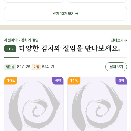
전체 12개 보기 →
사전예약 · 김치와 절임
전체 보기 →
다양한 김치와 절임을 만나보세요.
D-7
8.17~28
·
8.14~21
달력 보기
받는날
마감
10%
11%
예약
예약