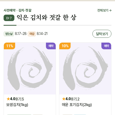
사전예약 · 김치·젓갈
전체 보기 →
익은 김치와 젓갈 한 상
D-7
8.17~28
·
8.14~21
달력 보기
받는날
마감
11%
10%
예약
예약
★
★
4.0
후기 5
4.0
후기 2
보쌈김치(1kg)
매운 포기김치(2kg)