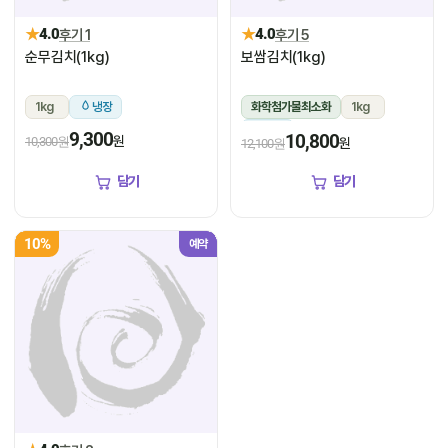
★
★
4.0
후기 1
4.0
후기 5
순무김치(1kg)
보쌈김치(1kg)
1kg
냉장
화학첨가물최소화
1kg
냉장
9,300
10,800
원
10,300원
원
12,100원
담기
담기
10%
예약