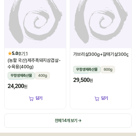
★
5.0
후기 1
가브리살300g+갈매기살300g
(농할 국산)제주흑돼지삼겹살-
수육용(400g)
무항생제축산물
600g
무항생제축산물
400g
냉장
29,500
원
냉장
24,200
원
담기
담기
전체 14개 보기 →