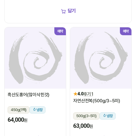
담기
예약
예약
★
4.0
후기 1
흑산도홍어(많이삭힌것)
자연산전복(500g/3~5미)
450g(1팩)
냉장
500g(3~5미)
냉장
64,000
원
63,000
원