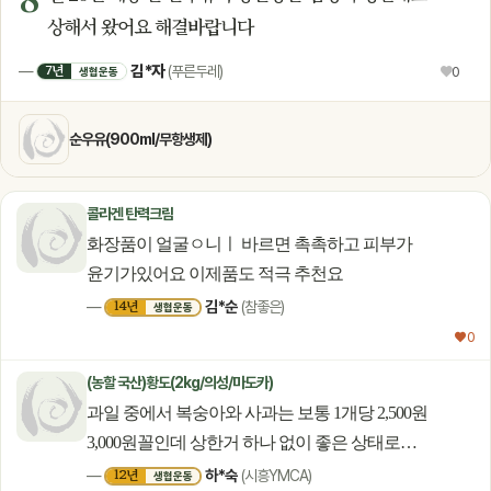
상해서 왔어요 해결바랍니다
김*자
7년
—
(푸른두레)
♥
0
생협운동
순우유(900ml/무항생제)
콜라겐 탄력크림
화장품이 얼굴ㅇ니ㅣ 바르면 촉촉하고 피부가
윤기가있어요 이제품도 적극 추천요
김*순
14년
—
(참좋은)
생협운동
♥ 0
(농할 국산)황도(2kg/의성/마도카)
과일 중에서 복숭아와 사과는 보통 1개당 2,500원
3,000원꼴인데 상한거 하나 없이 좋은 상태로
보내주셨어요. 가뭄이 계속된 탓인지 당도 높고 맛이
하*숙
12년
—
(시흥YMCA)
생협운동