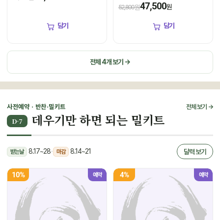
1kg(5미~6미)
냉장
냉장
47,500
원
52,800원
담기
담기
전체 4개 보기 →
사전예약 · 반찬·밀키트
전체 보기 →
데우기만 하면 되는 밀키트
D-7
8.17~28
·
8.14~21
달력 보기
받는날
마감
10%
4%
예약
예약