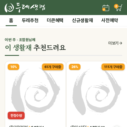
0
든든한 간편 보양식 →
홈
두레추천
더큰혜택
신규생활재
사전예약
2 / 7
전체 보기
‹
›
시즌기획
이번 주 · 조합원님께
0
더 보기 →
이 생활재
추천드려요
말복 더위까지! 끝장 보양 특가
10%
26%
61개 구매중
111개 구매중
한정수량