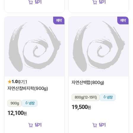
담기
담기
예약
예약
★
1.0
후기 1
자연산백합(800g)
자연산참바지락(900g)
800g(12-15미)
냉장
900g
냉장
19,500
원
12,100
원
담기
담기