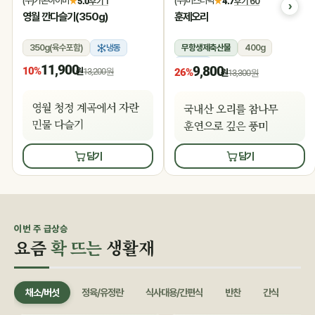
(주)가온아이비
(주)미스터덕
★
5.0
후기 1
★
4.7
후기 60
영월 깐다슬기(350g)
훈제오리
350g(육수포함)
냉동
무항생제축산물
400g
냉동
11,900
9,800
10%
원
13,200원
26%
원
13,300원
영월 청정 계곡에서 자란
국내산 오리를 참나무
민물 다슬기
훈연으로 깊은 풍미
담기
담기
이번 주 급상승
요즘
확 뜨는
생활재
채소/버섯
정육/유정란
식사대용/간편식
반찬
간식
음료