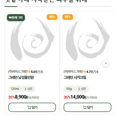
35%
35%
👑
판매 1위
(주)파머스그레인
(주)파머스그레인
★
5.0
후기 5
★
4.7
후기 6
그레인 남성올인원
그레인 시카크림
120ml
상온
50g
상온
8,900
14,000
35%
35%
원
13,700원
원
21,700원
담기
담기