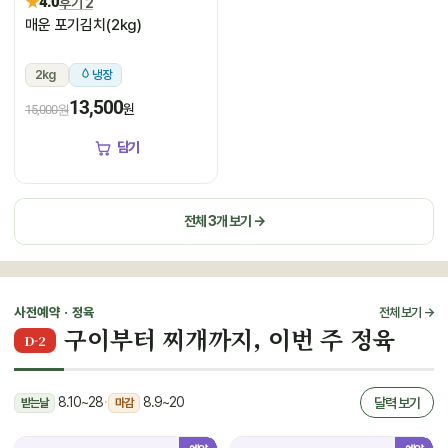
★
4.0
후기 2
매운 포기김치(2kg)
2kg
냉장
13,500
원
15,000원
담기
전체 3개 보기 →
사전예약 · 정육
전체 보기 →
구이부터 찌개까지, 이번 주 정육
D-2
8.10~28
·
8.9~20
달력 보기
받는날
마감