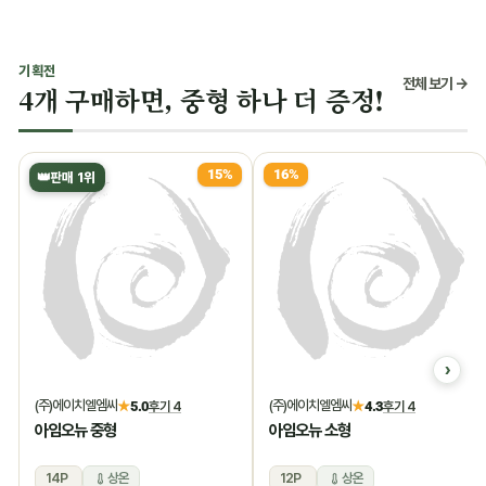
기획전
전체 보기 →
4개 구매하면, 중형 하나 더 증정!
15%
16%
👑
판매 1위
(주)에이치엘엠씨
(주)에이치엘엠씨
★
5.0
후기 4
★
4.3
후기 4
아임오뉴 중형
아임오뉴 소형
14P
상온
12P
상온