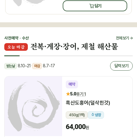
담기
사전예약 · 수산
전체 보기 →
전복·게장·장어, 제철 해산물
오늘 마감
8.10~21
·
8.7~17
달력 보기
받는날
마감
예약
★
5.0
후기 1
흑산도홍어(덜삭힌것)
450g(1팩)
냉장
64,000
원