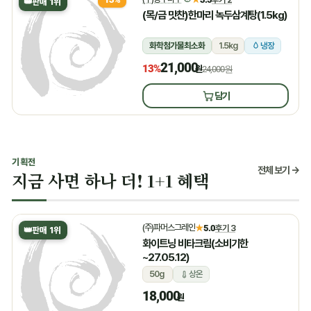
👑
판매 1위
(목/금 맛찬)한마리 녹두삼계탕(1.5kg)
화학첨가물최소화
1.5kg
냉장
21,000
13%
원
24,000원
담기
기획전
전체 보기 →
지금 사면 하나 더! 1+1 혜택
(주)파머스그레인
★
5.0
후기 3
👑
판매 1위
화이트닝 비타크림(소비기한
~27.05.12)
50g
상온
18,000
원