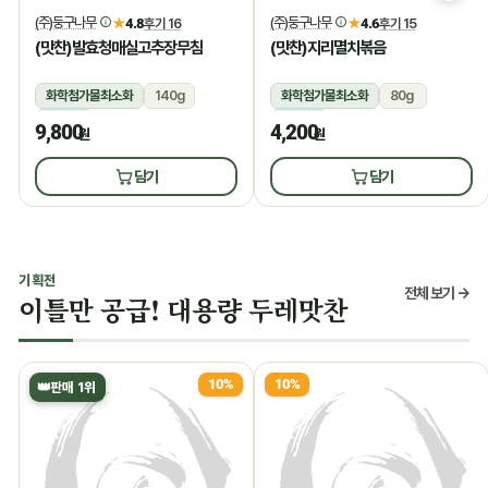
(주)둥구나무
(주)둥구나무
★
4.8
후기 16
★
4.6
후기 15
(맛찬)발효청매실고추장무침
(맛찬)지리멸치볶음
화학첨가물최소화
140g
화학첨가물최소화
80g
냉장
냉장
9,800
4,200
원
원
담기
담기
기획전
전체 보기 →
이틀만 공급! 대용량 두레맛찬
10%
10%
👑
판매 1위