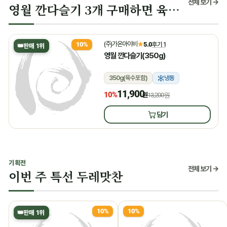
전체 보기 →
영월 깐다슬기 3개 구매하면 육수 증정
(주)가온아이비
★
5.0
후기 1
10%
👑
판매 1위
영월 깐다슬기(350g)
350g(육수포함)
냉동
11,900
10%
원
13,200원
담기
기획전
전체 보기 →
이번 주 특선 두레맛찬
10%
10%
👑
판매 1위