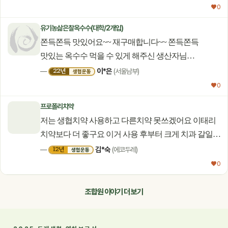
좋습니다.
♥ 0
유기농삶은찰옥수수(대학/2개입)
쫀득쫀득 맛있어요~~ 재구매합니다~~ 쫀득쫀득
맛있는 옥수수 먹을 수 있게 해주신 생산자님
고맙습니다~~^^
이*은
22년
—
(서울남부)
생협운동
♥ 0
프로폴리치약
저는 생협치약 사용하고 다른치약 못쓰겠어요 이태리
치약보다 더 좋구요 이거 사용 후부터 크게 치과 갈일이
없어요 50대 교정치아랑 치아 안쪽에 장치가 붙어서
김*숙
12년
—
(에코두레)
생협운동
보통 2-3개월마디 치과 다녔는데 이제 스켈링 할때나
♥ 0
한번씩 가면 될껏같아요!! 요즘은 양치 시간이
즐겁답니다 좋은 상품 감사합니다.
조합원 이야기 더 보기