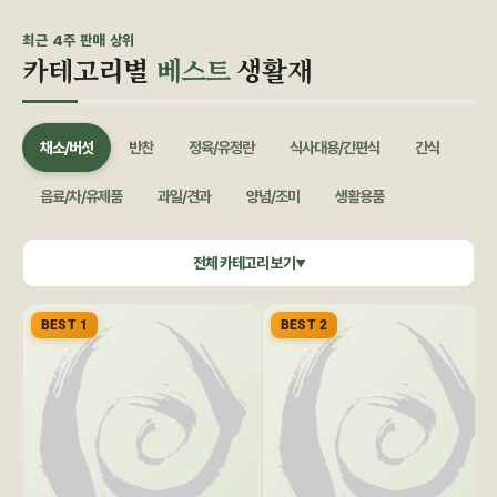
최근 4주 판매 상위
카테고리별
베스트
생활재
채소/버섯
반찬
정육/유정란
식사대용/간편식
간식
음료/차/유제품
과일/견과
양념/조미
생활용품
쌀/잡곡
수산/건어물
공정무역(민중교역)
건강식품/꿀
전체 카테고리 보기
▼
화장품/바디헤어
특별기획
BEST 1
BEST 2