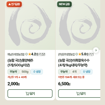
▲ 인기급증
NEW 급등
★
★
4.2
후기 51
5.0
후기 1
해남두레영농조합
(주)원주생명농업
(농할 국산)통양배추
(농할 국산)미흑찰옥수수
(1개/500g이상)
(4개/1kg내외/무농약)
무농약
500g
냉장
무농약
4개
냉장
지난주 1개
→ 43개
이번주
134개
· 새로 뜨는 중
2,000
6,500
원
원
담기
담기