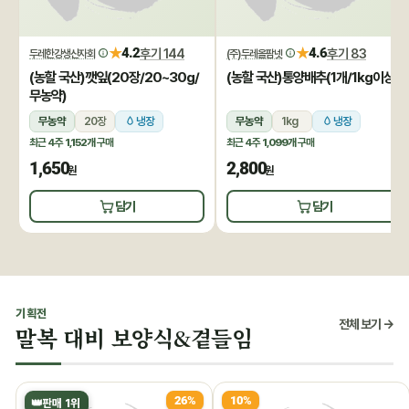
★
★
4.2
후기 144
4.6
후기 83
두레한강생산자회
(주)두레올팜넷
(농할 국산)깻잎(20장/20~30g/
(농할 국산)통양배추(1개/1kg이상)
무농약)
무농약
20장
냉장
무농약
1kg
냉장
최근 4주
1,152개
구매
최근 4주
1,099개
구매
1,650
2,800
원
원
담기
담기
기획전
전체 보기 →
말복 대비 보양식&곁들임
26%
10%
👑
판매 1위