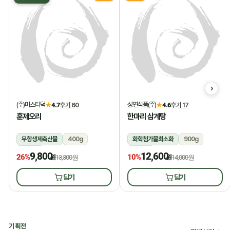
(주)미스터덕
성연식품(주)
★
4.7
후기 60
★
4.6
후기 17
훈제오리
한마리 삼계탕
무항생제축산물
400g
화학첨가물최소화
900g
냉동
상온
9,800
12,600
26%
10%
원
13,300원
원
14,000원
담기
담기
기획전