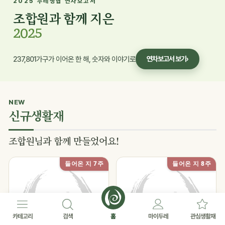
2025 두레생협 연차보고서
조합원과 함께 지은
2025
237,801가구가 이어온 한 해, 숫자와 이야기로
연차보고서 보기
›
NEW
신규생활재
조합원님과 함께 만들었어요!
들어온 지 7주
들어온 지 8주
카테고리
검색
홈
마이두레
관심생활재