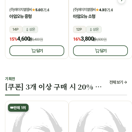
(주)에이치엘엠씨
(주)에이치엘엠씨
★
5.0
후기 4
★
4.3
후기 4
아임오뉴 중형
아임오뉴 소형
14P
상온
12P
상온
4,600
3,800
15%
16%
원
5,400원
원
4,500원
담기
담기
기획전
전체 보기 →
[쿠폰] 3개 이상 구매 시 20% 할인
👑
판매 1위