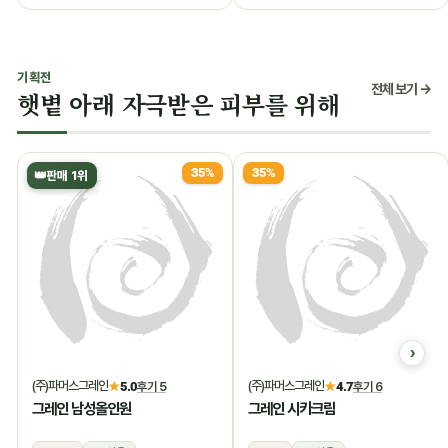
기획전
전체 보기 →
햇볕 아래 자극받은 피부를 위해
35%
35%
👑
판매 1위
(주)파머스그레인
(주)파머스그레인
★
5.0
후기 5
★
4.7
후기 6
그레인 남성올인원
그레인 시카크림