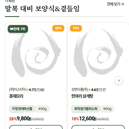
기획전
전체 보기 →
말복 대비 보양식&곁들임
26%
10%
👑
판매 1위
(주)미스터덕
성연식품(주)
★
4.7
후기 60
★
4.6
후기 17
훈제오리
한마리 삼계탕
무항생제축산물
400g
화학첨가물최소화
900g
냉동
상온
9,800
12,600
26%
10%
원
13,300원
원
14,000원