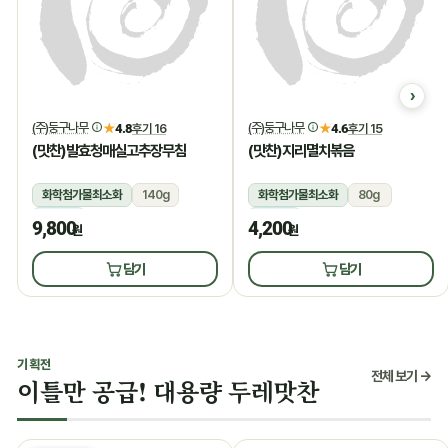
(주)둥구나무
(주)둥구나무
★
4.8
후기 16
★
4.6
후기 15
(맛찬)발효청매실고추장무침
(맛찬)지리멸치볶음
화학첨가물최소화
140g
화학첨가물최소화
80g
냉장
냉장
9,800
4,200
원
원
담기
담기
기획전
전체 보기 →
이틀만 공급! 대용량 두레맛찬