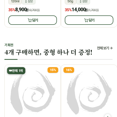
120ml
상온
50g
상온
8,900
14,000
35%
35%
원
13,700원
원
21,700원
담기
담기
기획전
전체 보기 →
4개 구매하면, 중형 하나 더 증정!
15%
16%
👑
판매 1위