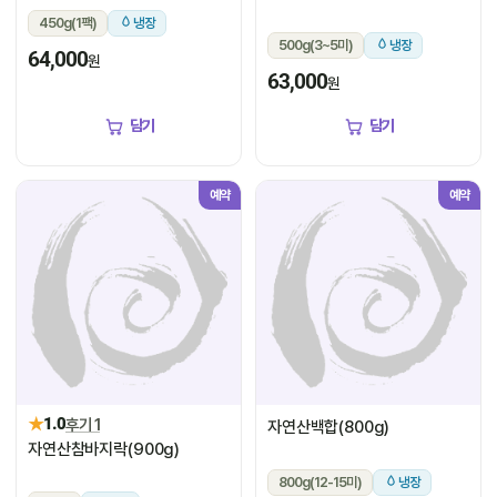
450g(1팩)
냉장
500g(3~5미)
냉장
64,000
원
63,000
원
담기
담기
예약
예약
★
1.0
후기 1
자연산백합(800g)
자연산참바지락(900g)
800g(12-15미)
냉장