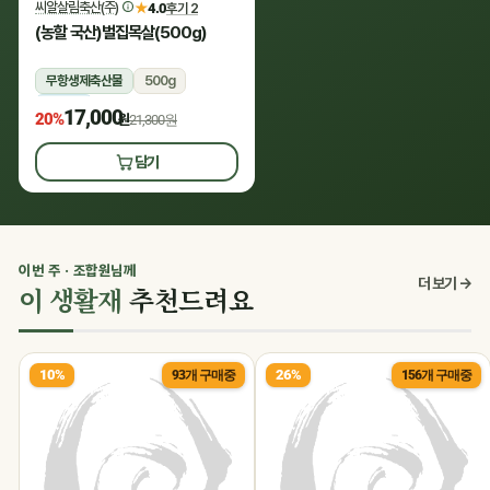
씨알살림축산(주)
★
4.0
후기 2
(농할 국산)벌집목살(500g)
무항생제축산물
500g
냉장
17,000
20%
원
21,300원
담기
이번 주 · 조합원님께
더 보기 →
이 생활재
추천드려요
10%
26%
93개 구매중
156개 구매중