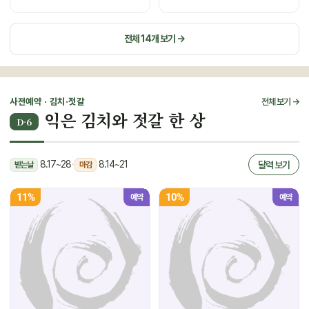
전체 14개 보기 →
사전예약 · 김치·젓갈
전체 보기 →
익은 김치와 젓갈 한 상
D-6
8.17~28
·
8.14~21
달력 보기
받는날
마감
11%
10%
예약
예약