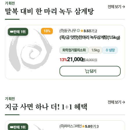
기획전
전체 보기 →
말복 대비 한 마리 녹두 삼계탕
(주)둥구나무
★
3.5
후기 2
13%
👑
판매 1위
(목/금 맛찬)한마리 녹두삼계탕(1.5kg)
화학첨가물최소화
1.5kg
냉장
21,000
13%
원
24,000원
담기
기획전
전체 보기 →
지금 사면 하나 더! 1+1 혜택
(주)파머스그레인
★
5.0
후기 3
👑
판매 1위