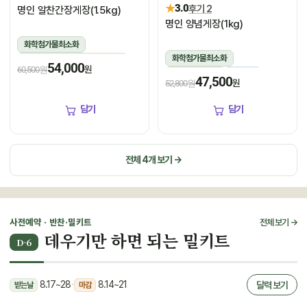
★
3.0
후기 2
명인 알찬간장게장(1.5kg)
명인 양념게장(1kg)
화학첨가물최소화
화학첨가물최소화
1.5kg(꽃게450g,장물1,050g)
54,000
원
60,500원
1kg(5미~6미)
냉장
냉장
47,500
원
52,800원
담기
담기
전체 4개 보기 →
사전예약 · 반찬·밀키트
전체 보기 →
데우기만 하면 되는 밀키트
D-6
8.17~28
·
8.14~21
달력 보기
받는날
마감