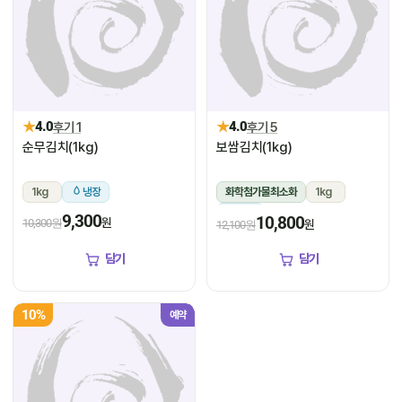
★
★
4.0
후기 1
4.0
후기 5
순무김치(1kg)
보쌈김치(1kg)
1kg
냉장
화학첨가물최소화
1kg
냉장
9,300
10,800
원
10,300원
원
12,100원
담기
담기
10%
예약