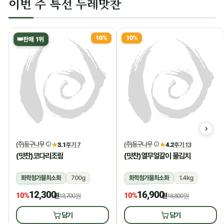
이번 주 특선 두레맛찬
10%
10%
👑
판매 1위
(주)둥구나무
(주)둥구나무
★
3.1
후기 7
★
4.2
후기 13
(맛찬)코다리조림
(맛찬)열무얼갈이 물김치
화학첨가물최소화
700g
화학첨가물최소화
1.4kg
냉장
냉장
12,300
16,900
10%
10%
원
13,700원
원
18,800원
담기
담기