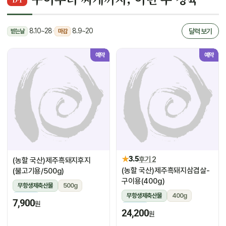
8.10~28
·
8.9~20
달력 보기
받는날
마감
예약
예약
★
3.5
후기 2
(농할 국산)제주흑돼지후지
(농할 국산)제주흑돼지삼겹살-
(불고기용/500g)
구이용(400g)
무항생제축산물
500g
무항생제축산물
400g
냉장
7,900
원
냉장
24,200
원