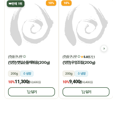
10%
10%
👑
판매 1위
(주)둥구나무
(주)둥구나무
★
5.0
후기 1
(맛찬)깻잎순들깨볶음(200g)
(맛찬)우엉조림(200g)
200g
냉장
200g
냉장
11,300
9,400
10%
10%
원
12,600원
원
10,400원
담기
담기