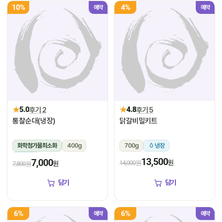
10%
4%
예약
예약
★
★
5.0
후기 2
4.8
후기 5
통찰순대(냉장)
닭갈비밀키트
화학첨가물최소화
400g
700g
냉장
냉장
13,500
7,000
원
14,000원
원
7,800원
담기
담기
6%
6%
예약
예약