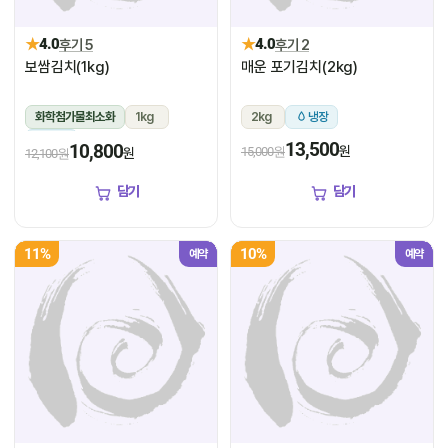
★
★
4.0
후기 5
4.0
후기 2
보쌈김치(1kg)
매운 포기김치(2kg)
화학첨가물최소화
1kg
2kg
냉장
냉장
13,500
10,800
원
15,000원
원
12,100원
담기
담기
11%
10%
예약
예약