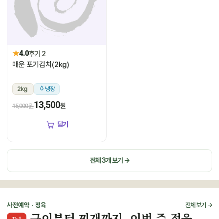
★
4.0
후기 2
매운 포기김치(2kg)
2kg
냉장
13,500
원
15,000원
담기
전체 3개 보기 →
사전예약 · 정육
전체 보기 →
구이부터 찌개까지, 이번 주 정육
D-1