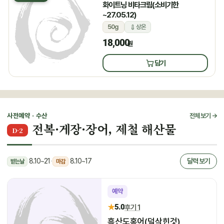
화이트닝 비타크림(소비기한
~27.05.12)
50g
상온
18,000
원
담기
사전예약 · 수산
전체 보기 →
전복·게장·장어, 제철 해산물
D-2
8.10~21
·
8.10~17
달력 보기
받는날
마감
예약
★
5.0
후기 1
흑산도홍어(덜삭힌것)