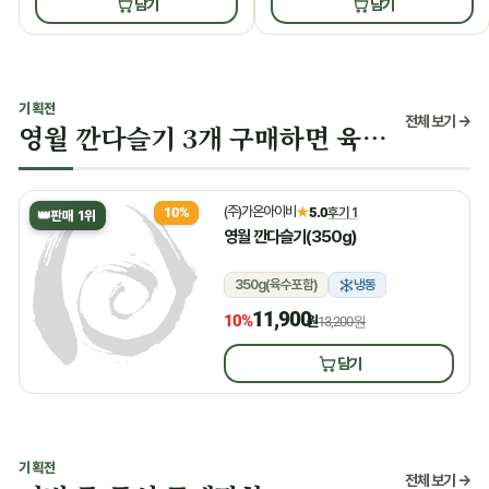
담기
담기
기획전
전체 보기 →
영월 깐다슬기 3개 구매하면 육수 증정
(주)가온아이비
★
5.0
후기 1
10%
👑
판매 1위
영월 깐다슬기(350g)
350g(육수포함)
냉동
11,900
10%
원
13,200원
담기
기획전
전체 보기 →