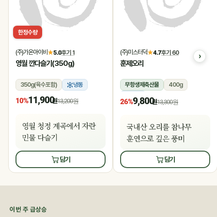
한정수량
(주)가온아이비
(주)미스터덕
★
5.0
후기 1
★
4.7
후기 60
영월 깐다슬기(350g)
훈제오리
350g(육수포함)
냉동
무항생제축산물
400g
냉동
11,900
9,800
10%
원
13,200원
26%
원
13,300원
영월 청정 계곡에서 자란
국내산 오리를 참나무
민물 다슬기
훈연으로 깊은 풍미
담기
담기
이번 주 급상승