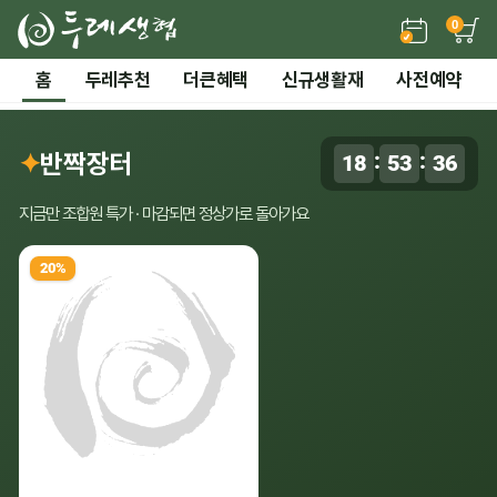
0
든든한 간편 보양식 →
홈
두레추천
더큰혜택
신규생활재
사전예약
2 / 7
전체 보기
‹
›
시즌기획
✦
반짝장터
:
:
18
53
35
0
말복 더위까지! 끝장 보양 특가
지금만 조합원 특가 · 마감되면 정상가로 돌아가요
20%