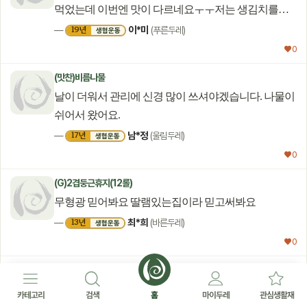
먹었는데 이번엔 맛이 다르네요ㅜㅜ저는 생김치를
좋아하는데 맹맹해서 살짝 익혔더니 그나마
이*미
19년
—
(푸른두레)
생협운동
괜찮아졌네요. 간이 잘 돼있는묵은지를 따로
♥ 0
판매해주심 좋겠어요. 김치가 맹맹하니 어린이김치
(맛찬)비름나물
같아서 찌개를 끓여도 밋밋해요.
날이 더워서 관리에 신경 많이 쓰셔야겠습니다. 나물이
쉬어서 왔어요.
남*정
17년
—
(울림두레)
생협운동
♥ 0
(G)2겹둥근휴지(12롤)
무형광 믿어봐요 딸램있는집이라 믿고써봐요
최*희
13년
—
(바른두레)
생협운동
♥ 0
우리콩부침용두부(420g)
두부를 오랫동안 사 먹고 있는데 요즘 왜이렇죠?
카테고리
검색
홈
마이두레
관심생활재