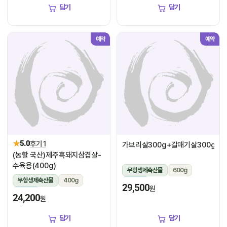
담기
담기
예약
예약
★
5.0
후기 1
가브리살300g+갈매기살300g
(농할 국산)제주흑돼지삼겹살-
수육용(400g)
무항생제축산물
600g
무항생제축산물
400g
냉장
29,500
원
냉장
24,200
원
담기
담기