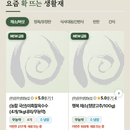
요즘
확 뜨는
생활재
채소/버섯
정육/유정란
식사대용/간편식
반찬
간식
음료
NEW 급등
NEW 급등
★
★
5.0
후기 1
5.0
후기 4
(주)원주생명농업
(주)원주생명농업
(농할 국산)미흑찰옥수수
행복 채소(청양고추/100g)
(4개/1kg내외/무농약)
무농약
4개
냉장
무농약
냉장
이번주
217개
· 새로 뜨는 중
이번주
103개
· 새로 뜨는 중