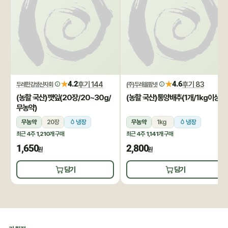
★
★
4.2
후기 144
4.6
후기 83
두레한강생산자회
(주)두레올팜넷
(농할 국산)깻잎(20장/20~30g/
(농할 국산)통양배추(1개/1kg이상)
무농약)
무농약
20장
냉장
무농약
1kg
냉장
최근 4주
1,210개
구매
최근 4주
1,141개
구매
1,650
2,800
원
원
담기
담기