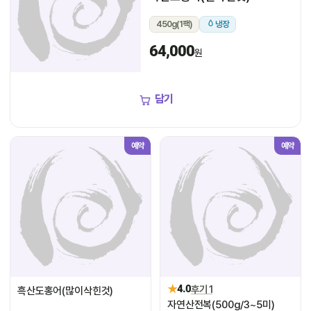
450g(1팩)
냉장
64,000
원
담기
예약
예약
★
4.0
후기 1
흑산도홍어(많이삭힌것)
자연산전복(500g/3~5미)