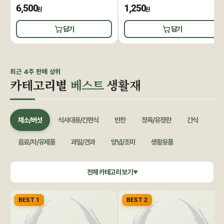
6,500
1,250
원
원
담기
담기
최근 4주 판매 상위
카테고리별
베스트
생활재
채소/버섯
식사대용/간편식
반찬
정육/유정란
간식
음료/차/유제품
과일/견과
양념/조미
생활용품
쌀/잡곡
수산/건어물
공정무역(민중교역)
건강식품/꿀
전체 카테고리 보기
▼
화장품/바디헤어
특별기획
BEST 1
BEST 2