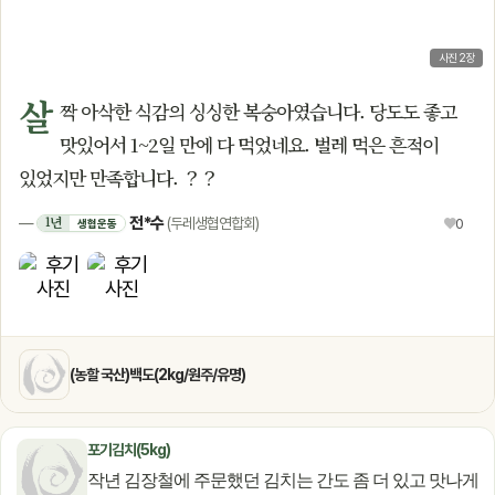
사진 2장
살
짝 아삭한 식감의 싱싱한 복숭아였습니다. 당도도 좋고
맛있어서 1~2일 만에 다 먹었네요. 벌레 먹은 흔적이
있었지만 만족합니다. ？？
전*수
1년
—
(두레생협연합회)
♥
0
생협운동
(농할 국산)백도(2kg/원주/유명)
포기김치(5kg)
작년 김장철에 주문했던 김치는 간도 좀 더 있고 맛나게