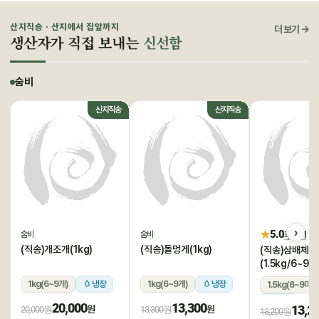
산지직송 · 산지에서 집앞까지
더 보기 →
생산자가 직접 보내는
신선함
숨비
산지직송
산지직송
★
5.0
후기 1
숨비
숨비
(직송)개조개(1kg)
(직송)돌멍게(1kg)
(직송)삼배체굴
(1.5kg/6~9미
1kg(6~9개)
냉장
1kg(6~9개)
냉장
1.5kg(6~9미)
냉장
20,000
13,300
13,2
원
원
20,000원
13,300원
13,200원