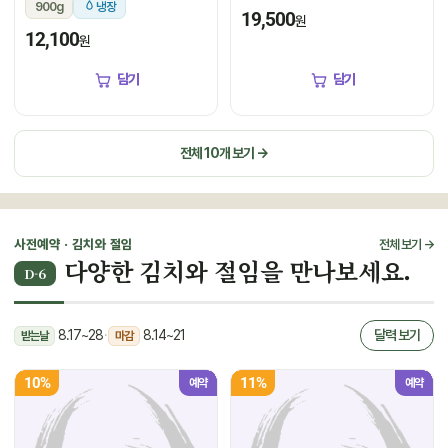
900g
냉장
19,500
원
12,100
원
담기
담기
전체 10개 보기 →
사전예약 · 김치와 절임
전체 보기 →
다양한 김치와 절임을 만나보세요.
D-6
8.17~28
·
8.14~21
달력 보기
받는날
마감
10%
11%
예약
예약