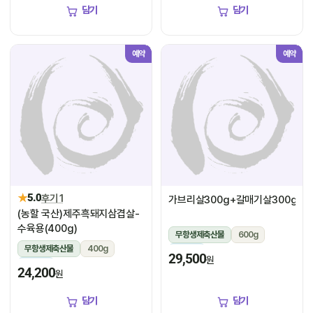
담기
담기
예약
예약
★
5.0
후기 1
가브리살300g+갈매기살300g
(농할 국산)제주흑돼지삼겹살-
수육용(400g)
무항생제축산물
600g
무항생제축산물
400g
냉장
29,500
원
냉장
24,200
원
담기
담기