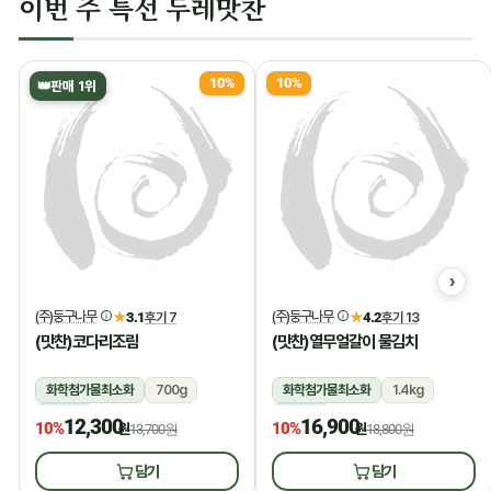
이번 주 특선 두레맛찬
10%
10%
👑
판매 1위
(주)둥구나무
(주)둥구나무
★
3.1
후기 7
★
4.2
후기 13
(맛찬)코다리조림
(맛찬)열무얼갈이 물김치
화학첨가물최소화
700g
화학첨가물최소화
1.4kg
냉장
냉장
12,300
16,900
10%
10%
원
13,700원
원
18,800원
담기
담기