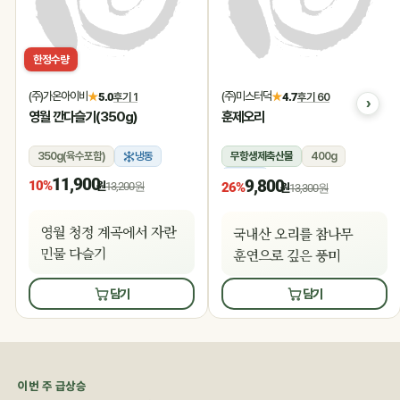
한정수량
(주)가온아이비
(주)미스터덕
★
5.0
후기 1
★
4.7
후기 60
영월 깐다슬기(350g)
훈제오리
350g(육수포함)
냉동
무항생제축산물
400g
냉동
11,900
9,800
10%
원
13,200원
26%
원
13,300원
영월 청정 계곡에서 자란
국내산 오리를 참나무
민물 다슬기
훈연으로 깊은 풍미
담기
담기
이번 주 급상승