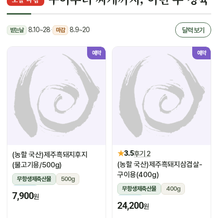
8.10~28
·
8.9~20
달력 보기
받는날
마감
예약
예약
★
3.5
후기 2
(농할 국산)제주흑돼지후지
(농할 국산)제주흑돼지삼겹살-
(불고기용/500g)
구이용(400g)
무항생제축산물
500g
무항생제축산물
400g
냉장
7,900
원
냉장
24,200
원