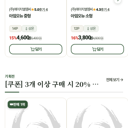
(주)에이치엘엠씨
(주)에이치엘엠씨
★
5.0
후기 4
★
4.3
후기 4
아임오뉴 중형
아임오뉴 소형
14P
상온
12P
상온
4,600
3,800
15%
16%
원
5,400원
원
4,500원
담기
담기
기획전
전체 보기 →
[쿠폰] 3개 이상 구매 시 20% 할인
👑
판매 1위