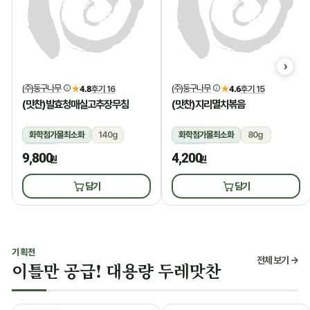
(주)둥구나무
(주)둥구나무
★
4.8
후기 16
★
4.6
후기 15
(맛찬)발효청매실고추장무침
(맛찬)지리멸치볶음
화학첨가물최소화
140g
화학첨가물최소화
80g
냉장
냉장
9,800
4,200
원
원
담기
담기
기획전
전체 보기 →
이틀만 공급! 대용량 두레맛찬