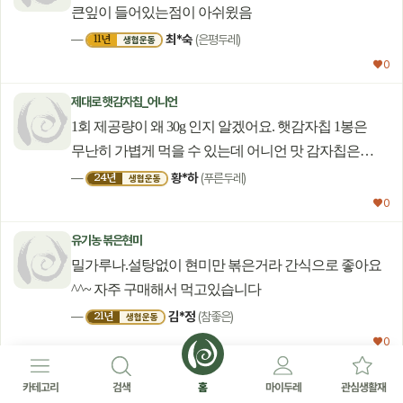
큰잎이 들어있는점이 아쉬윘음
최*숙
11년
—
(은평두레)
생협운동
♥ 0
제대로 햇감자칩_어니언
1회 제공량이 왜 30g 인지 알겠어요. 햇감자칩 1봉은
무난히 가볍게 먹을 수 있는데 어니언 맛 감자칩은
첫맛은 와 ~ 인데,, 반을 먹으니 혀가 아리고 쓰라려요.
황*하
24년
—
(푸른두레)
생협운동
시큼시큼한 맛이 도드라지게 강해지면서 콕콕 쑤셔요.
♥ 0
유기농 볶은현미
밀가루나.설탕없이 현미만 볶은거라 간식으로 좋아요
^^~ 자주 구매해서 먹고있습니다
김*정
21년
—
(참좋은)
생협운동
♥ 0
절반미용 사각휴지(6개)
카테고리
검색
홈
마이두레
관심생활재