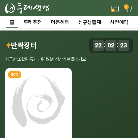
0
든든한 간편 보양식 →
홈
두레추천
더큰혜택
신규생활재
사전예약
2 / 7
전체 보기
‹
›
시즌기획
✦
반짝장터
:
:
22
02
22
0
말복 더위까지! 끝장 보양 특가
지금만 조합원 특가 · 마감되면 정상가로 돌아가요
20%