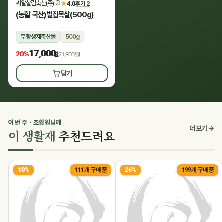
씨알살림축산(주)
★
4.0
후기 2
(농할 국산)벌집목살(500g)
무항생제축산물
500g
냉장
17,000
20%
원
21,300원
담기
이번 주 · 조합원님께
더 보기 →
이 생활재
추천드려요
10%
26%
111개 구매중
199개 구매중