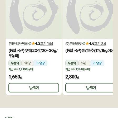
★
★
4.2
후기 144
4.6
후기 84
두레한강생산자회
(주)두레올팜넷
(농할 국산)깻잎(20장/20~30g/
(농할 국산)통양배추(1개/1kg이상)
무농약)
무농약
20장
냉장
무농약
1kg
냉장
최근 4주
1,210개
구매
최근 4주
1,141개
구매
1,650
2,800
원
원
담기
담기