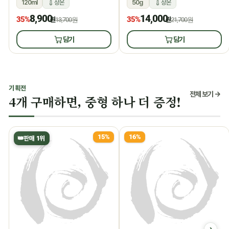
120ml
상온
50g
상온
8,900
14,000
35%
35%
원
13,700원
원
21,700원
담기
담기
기획전
전체 보기 →
4개 구매하면, 중형 하나 더 증정!
15%
16%
👑
판매 1위