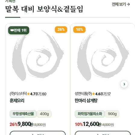
기획전
전체 보기 →
말복 대비 보양식&곁들임
26%
10%
👑
판매 1위
(주)미스터덕
성연식품(주)
★
4.7
후기 60
★
4.6
후기 17
훈제오리
한마리 삼계탕
무항생제축산물
400g
화학첨가물최소화
900g
냉동
상온
9,800
12,600
26%
10%
원
13,300원
원
14,000원