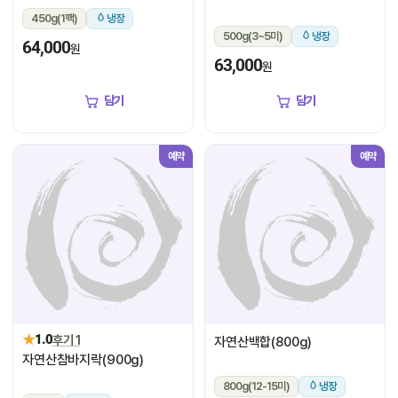
450g(1팩)
냉장
500g(3~5미)
냉장
64,000
원
63,000
원
담기
담기
예약
예약
★
1.0
후기 1
자연산백합(800g)
자연산참바지락(900g)
800g(12-15미)
냉장