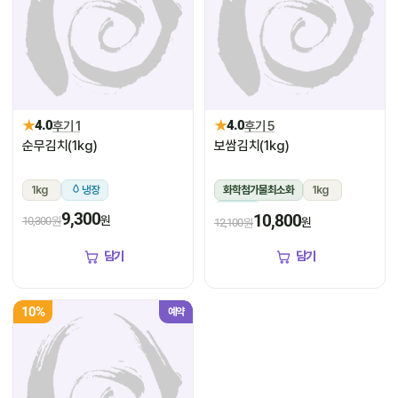
★
★
4.0
후기 1
4.0
후기 5
순무김치(1kg)
보쌈김치(1kg)
1kg
냉장
화학첨가물최소화
1kg
냉장
9,300
10,800
원
10,300원
원
12,100원
담기
담기
10%
예약