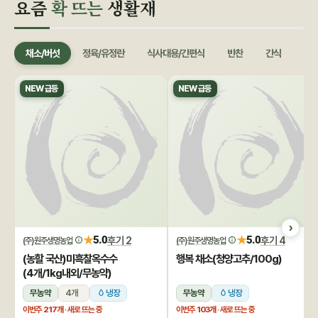
요즘
확 뜨는
생활재
채소/버섯
정육/유정란
식사대용/간편식
반찬
간식
음료
NEW 급등
NEW 급등
★
★
5.0
후기 2
5.0
후기 4
(주)원주생명농업
(주)원주생명농업
(농할 국산)미흑찰옥수수
행복 채소(청양고추/100g)
(4개/1kg내외/무농약)
무농약
4개
냉장
무농약
냉장
이번주
217개
· 새로 뜨는 중
이번주
103개
· 새로 뜨는 중