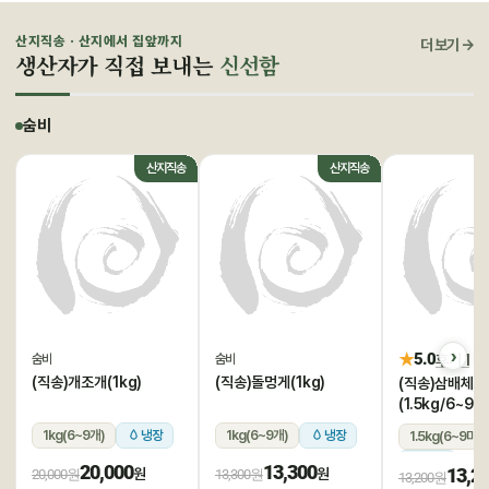
산지직송 · 산지에서 집앞까지
더 보기 →
생산자가 직접 보내는
신선함
숨비
산지직송
산지직송
★
5.0
후기 1
숨비
숨비
(직송)개조개(1kg)
(직송)돌멍게(1kg)
(직송)삼배체굴
(1.5kg/6~9미
1kg(6~9개)
냉장
1kg(6~9개)
냉장
1.5kg(6~9미)
냉장
20,000
13,300
13,2
원
원
20,000원
13,300원
13,200원