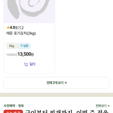
★
4.0
후기 2
매운 포기김치(2kg)
2kg
냉장
13,500
원
15,000원
담기
전체 3개 보기 →
사전예약 · 정육
전체 보기 →
구이부터 찌개까지, 이번 주 정육
오늘 마감