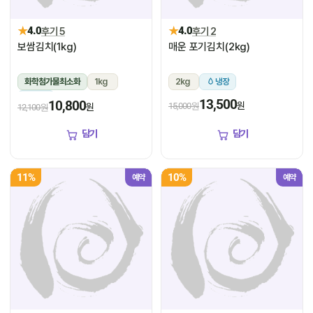
★
★
4.0
후기 5
4.0
후기 2
보쌈김치(1kg)
매운 포기김치(2kg)
화학첨가물최소화
1kg
2kg
냉장
냉장
13,500
10,800
원
15,000원
원
12,100원
담기
담기
11%
10%
예약
예약