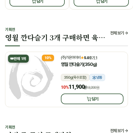
담기
담기
기획전
전체 보기 →
영월 깐다슬기 3개 구매하면 육수 증정
(주)가온아이비
★
5.0
후기 1
10%
👑
판매 1위
영월 깐다슬기(350g)
350g(육수포함)
냉동
11,900
10%
원
13,200원
담기
기획전
전체 보기 →