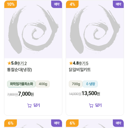
10%
4%
예약
예약
★
★
5.0
후기 2
4.8
후기 5
통찰순대(냉장)
닭갈비밀키트
화학첨가물최소화
400g
700g
냉장
냉장
13,500
7,000
원
14,000원
원
7,800원
담기
담기
6%
6%
예약
예약