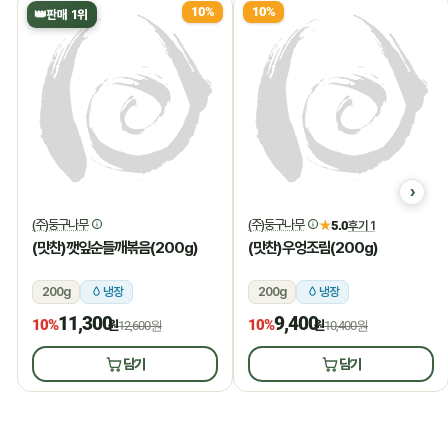
10%
10%
👑
판매 1위
(주)둥구나무
(주)둥구나무
★
5.0
후기 1
(맛찬)깻잎순들깨볶음(200g)
(맛찬)우엉조림(200g)
200g
냉장
200g
냉장
11,300
9,400
10%
10%
원
12,600원
원
10,400원
담기
담기