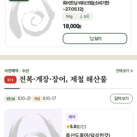
화이트닝 비타크림(소비기한
~27.05.12)
50g
상온
18,000
원
담기
사전예약 · 수산
전체 보기 →
전복·게장·장어, 제철 해산물
D-1
8.10~21
·
8.10~17
달력 보기
받는날
마감
예약
★
5.0
후기 1
흑산도홍어(덜삭힌것)