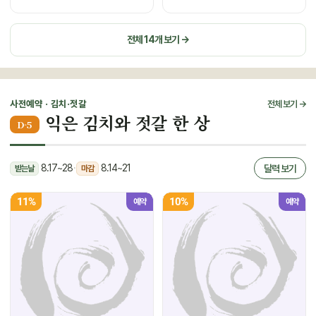
전체 14개 보기 →
사전예약 · 김치·젓갈
전체 보기 →
익은 김치와 젓갈 한 상
D-5
8.17~28
·
8.14~21
달력 보기
받는날
마감
11%
10%
예약
예약