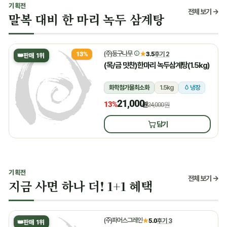
기획전
전체 보기 →
말복 대비 한 마리 녹두 삼계탕
(주)둥구나무
★
3.5
후기 2
13%
👑
판매 1위
(목/금 맛찬)한마리 녹두삼계탕(1.5kg)
화학첨가물최소화
1.5kg
냉장
21,000
13%
원
24,000원
담기
기획전
전체 보기 →
지금 사면 하나 더! 1+1 혜택
(주)파머스그레인
★
5.0
후기 3
👑
판매 1위