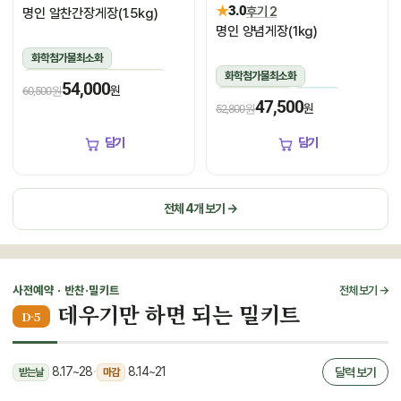
★
3.0
후기 2
명인 알찬간장게장(1.5kg)
명인 양념게장(1kg)
화학첨가물최소화
화학첨가물최소화
1.5kg(꽃게450g,장물1,050g)
54,000
원
60,500원
1kg(5미~6미)
냉장
냉장
47,500
원
52,800원
담기
담기
전체 4개 보기 →
사전예약 · 반찬·밀키트
전체 보기 →
데우기만 하면 되는 밀키트
D-5
8.17~28
·
8.14~21
달력 보기
받는날
마감