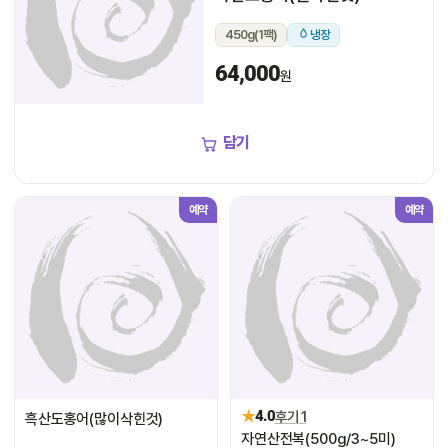
450g(1팩)
냉장
64,000
원
담기
예약
예약
★
4.0
후기 1
흑산도홍어(많이삭힌것)
자연산전복(500g/3~5미)