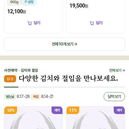
900g
냉장
19,500
원
12,100
원
담기
담기
전체 10개 보기 →
사전예약 · 김치와 절임
전체 보기 →
다양한 김치와 절임을 만나보세요.
D-5
8.17~28
·
8.14~21
달력 보기
받는날
마감
10%
11%
예약
예약