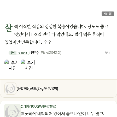
사진 2장
살
짝 아삭한 식감의 싱싱한 복숭아였습니다. 당도도 좋고
맛있어서 1~2일 만에 다 먹었네요. 벌레 먹은 흔적이
있었지만 만족합니다. ？？
전*수
1년
—
(두레생협연합회)
♥
0
생협운동
(농할 국산)백도(2kg/원주/유명)
깐대파(100g/무농약/절단)
꺀긋하게'세척되어 있어서 좋으나'잎이 너무 많고.