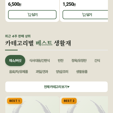
6,500
1,250
원
원
담기
담기
최근 4주 판매 상위
카테고리별
베스트
생활재
채소/버섯
식사대용/간편식
반찬
정육/유정란
간식
음료/차/유제품
과일/견과
양념/조미
생활용품
쌀/잡곡
수산/건어물
공정무역(민중교역)
건강식품/꿀
전체 카테고리 보기
▼
화장품/바디헤어
특별기획
BEST 1
BEST 2