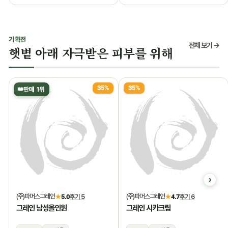
기획전
전체 보기 →
햇볕 아래 자극받은 피부를 위해
35%
35%
👑
판매 1위
(주)파머스그레인
(주)파머스그레인
★
5.0
후기 5
★
4.7
후기 6
그레인 남성올인원
그레인 시카크림