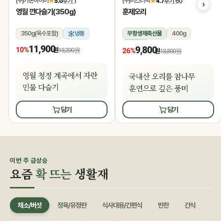
(주)가온아이비
(주)미스터덕
★
5.0
후기 1
★
4.7
후기 60
영월 깐다슬기(350g)
훈제오리
350g(육수포함)
냉동
무항생제축산물
400g
냉동
11,900
9,800
10%
원
13,200원
26%
원
13,300원
영월 청정 계곡에서 자란
국내산 오리를 참나무
민물 다슬기
훈연으로 깊은 풍미
담기
담기
이번 주 급상승
요즘
확 뜨는
생활재
채소/버섯
정육/유정란
식사대용/간편식
반찬
간식
음료