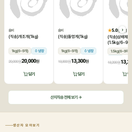
★
5.0
후기 1
숨비
숨비
(직송)개조개(1kg)
(직송)돌멍게(1kg)
(직송)삼배체굴
(1.5kg/6~9미
1kg(6~9개)
냉장
1kg(6~9개)
냉장
1.5kg(6~9미)
냉장
20,000
13,300
13,2
원
원
20,000원
13,300원
13,200원
담기
담기
담
산지직송 전체 보기 →
생산자 모아보기