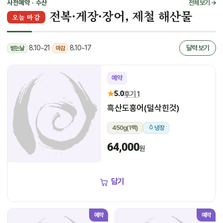
사전예약 · 수산
전체 보기 →
전복·게장·장어, 제철 해산물
오늘 마감
8.10~21
·
8.10~17
달력 보기
받는날
마감
예약
★
5.0
후기 1
흑산도홍어(덜삭힌것)
450g(1팩)
냉장
64,000
원
담기
예약
예약