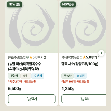
NEW 급등
NEW 급등
★
★
5.0
후기 2
5.0
후기 4
(주)원주생명농업
(주)원주생명농업
(농할 국산)미흑찰옥수수
행복 채소(청양고추/100g)
(4개/1kg내외/무농약)
무농약
4개
냉장
무농약
냉장
이번주
217개
· 새로 뜨는 중
이번주
103개
· 새로 뜨는 중
6,500
1,250
원
원
담기
담기