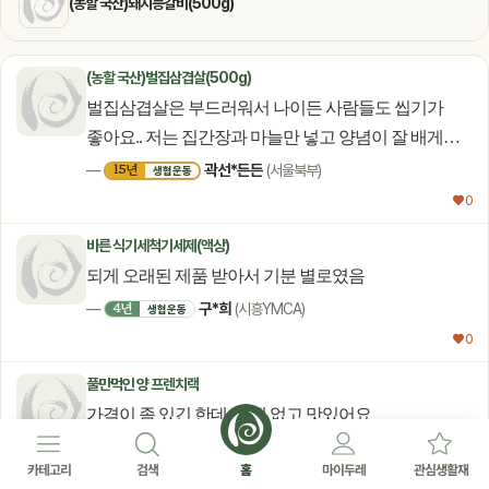
(농할 국산)돼지등갈비(500g)
(농할 국산)벌집삼겹살(500g)
벌집삼겹살은 부드러워서 나이든 사람들도 씹기가
좋아요.. 저는 집간장과 마늘만 넣고 양념이 잘 배게
양파도 갈아서 재워두었다가 후라이팬에 약한 불에서
곽선*든든
15년
—
(서울북부)
생협운동
서서히 구우면 건강에도 좋고 무엇보다도 짱!!
♥ 0
맛있어요...벌집돼지고기삼겹살 강력 추천합니다..
바른 식기세척기세제(액상)
되게 오래된 제품 받아서 기분 별로였음
구*희
4년
—
(시흥YMCA)
생협운동
♥ 0
풀만먹인 양 프렌치랙
가격이 좀 있긴 한데, 냄새 없고 맛있어요
장*정
20년+
—
(고양파주)
생협운동
카테고리
검색
홈
마이두레
관심생활재
♥ 0