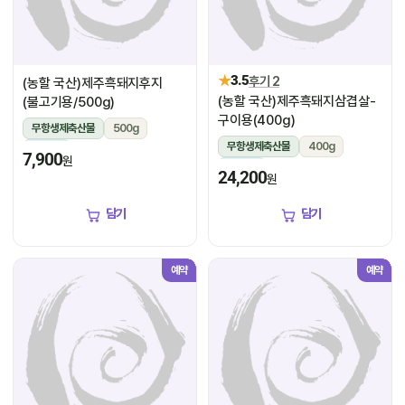
★
3.5
후기 2
(농할 국산)제주흑돼지후지
(농할 국산)제주흑돼지삼겹살-
(불고기용/500g)
구이용(400g)
무항생제축산물
500g
무항생제축산물
400g
냉장
7,900
원
냉장
24,200
원
담기
담기
예약
예약