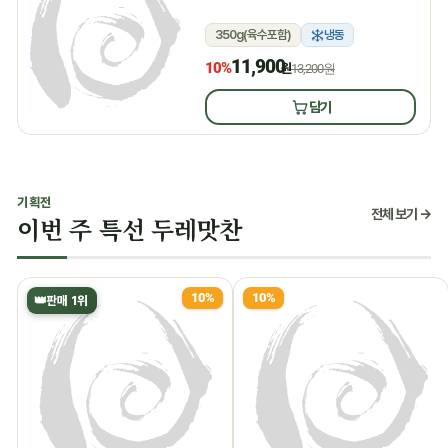
350g(육수포함)
냉동
11,900
10%
원
13,200원
담기
기획전
전체 보기 →
이번 주 특선 두레맛찬
10%
10%
👑
판매 1위