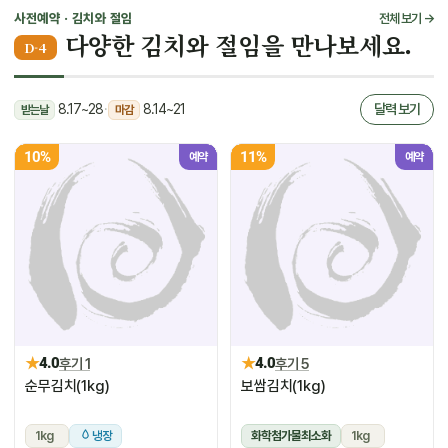
사전예약 · 김치와 절임
전체 보기 →
다양한 김치와 절임을 만나보세요.
D-4
8.17~28
·
8.14~21
달력 보기
받는날
마감
10%
11%
예약
예약
★
★
4.0
후기 1
4.0
후기 5
순무김치(1kg)
보쌈김치(1kg)
1kg
냉장
화학첨가물최소화
1kg