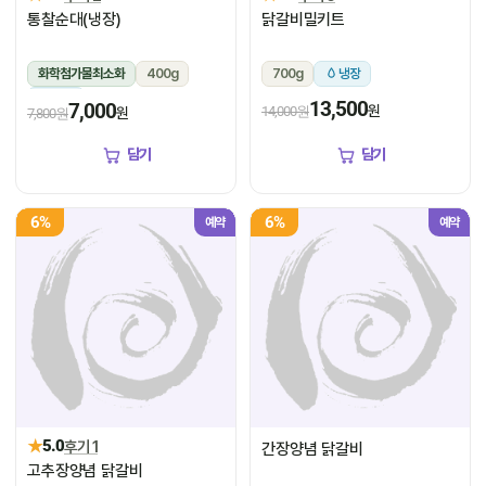
통찰순대(냉장)
닭갈비밀키트
화학첨가물최소화
400g
700g
냉장
냉장
13,500
7,000
원
14,000원
원
7,800원
담기
담기
6%
6%
예약
예약
★
5.0
후기 1
간장양념 닭갈비
고추장양념 닭갈비