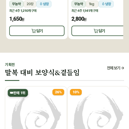
무농약
20장
냉장
무농약
1kg
냉장
최근 4주
1,210개
구매
최근 4주
1,141개
구매
1,650
2,800
원
원
담기
담기
기획전
전체 보기 →
말복 대비 보양식&곁들임
26%
10%
👑
판매 1위