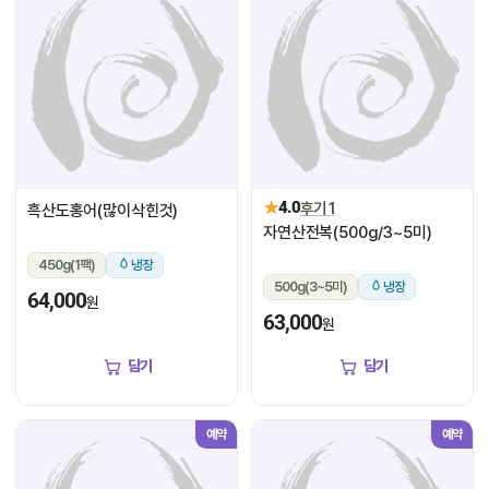
★
4.0
후기 1
흑산도홍어(많이삭힌것)
자연산전복(500g/3~5미)
450g(1팩)
냉장
500g(3~5미)
냉장
64,000
원
63,000
원
담기
담기
예약
예약