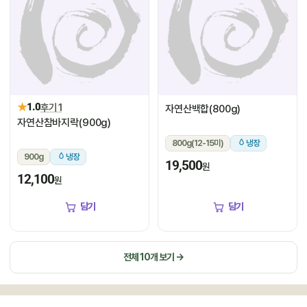
★
1.0
후기 1
자연산백합(800g)
자연산참바지락(900g)
800g(12-15미)
냉장
900g
냉장
19,500
원
12,100
원
담기
담기
전체 10개 보기 →