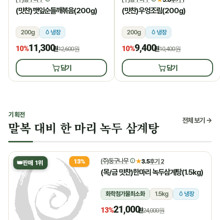
(맛찬)깻잎순들깨볶음(200g)
(맛찬)우엉조림(200g)
200g
냉장
200g
냉장
11,300
9,400
10%
10%
원
12,600원
원
10,400원
담기
담기
기획전
전체 보기 →
말복 대비 한 마리 녹두 삼계탕
(주)둥구나무
★
3.5
후기 2
13%
👑
판매 1위
(목/금 맛찬)한마리 녹두삼계탕(1.5kg)
화학첨가물최소화
1.5kg
냉장
21,000
13%
원
24,000원