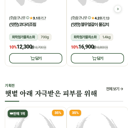
(주)둥구나무
(주)둥구나무
★
3.1
후기 7
★
4.2
후기 13
(맛찬)코다리조림
(맛찬)열무얼갈이 물김치
화학첨가물최소화
700g
화학첨가물최소화
1.4kg
냉장
냉장
12,300
16,900
10%
10%
원
13,700원
원
18,800원
담기
담기
기획전
전체 보기 →
햇볕 아래 자극받은 피부를 위해
35%
35%
👑
판매 1위