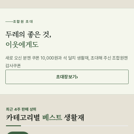
조합원 초대
두레의 좋은 것,
이웃에게도
새로 오신 분껜 쿠폰 10,000원과 석 달치 생활재, 초대해 주신 조합원껜
감사쿠폰
›
초대장 보기
최근 4주 판매 상위
카테고리별
베스트
생활재