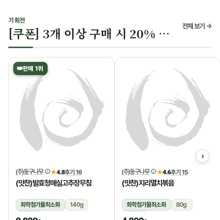
기획전
전체 보기 →
[쿠폰] 3개 이상 구매 시 20% 할인
👑
판매 1위
(주)둥구나무
(주)둥구나무
★
4.8
후기 16
★
4.6
후기 15
(맛찬)발효청매실고추장무침
(맛찬)지리멸치볶음
화학첨가물최소화
140g
화학첨가물최소화
80g
냉장
냉장