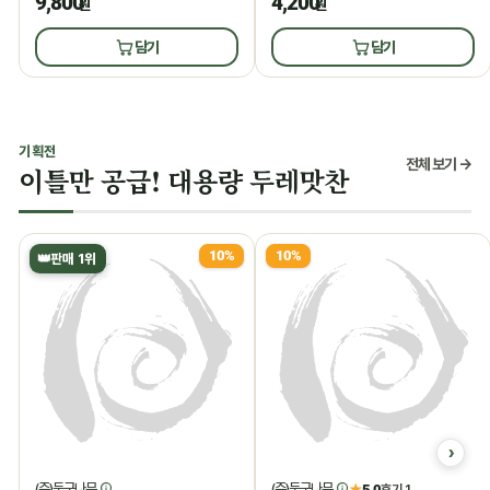
9,800
4,200
원
원
담기
담기
기획전
전체 보기 →
이틀만 공급! 대용량 두레맛찬
10%
10%
👑
판매 1위
(주)둥구나무
(주)둥구나무
★
5.0
후기 1