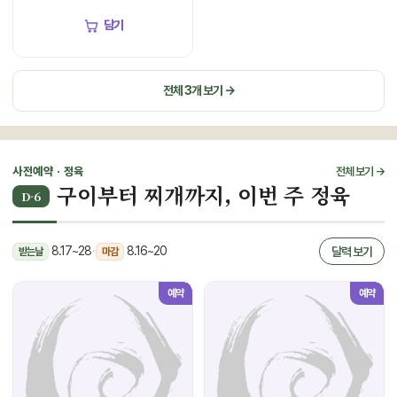
담기
전체 3개 보기 →
사전예약 · 정육
전체 보기 →
구이부터 찌개까지, 이번 주 정육
D-6
8.17~28
·
8.16~20
달력 보기
받는날
마감
예약
예약