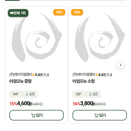
15%
16%
👑
판매 1위
(주)에이치엘엠씨
(주)에이치엘엠씨
★
5.0
후기 4
★
4.3
후기 4
아임오뉴 중형
아임오뉴 소형
14P
상온
12P
상온
4,600
3,800
15%
16%
원
5,400원
원
4,500원
담기
담기