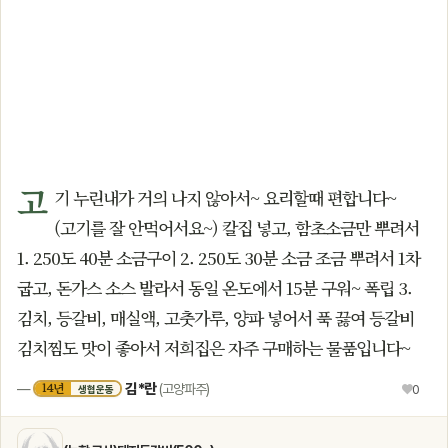
고
기 누린내가 거의 나지 않아서~ 요리할때 편합니다~
(고기를 잘 안먹어서요~) 칼집 넣고, 함초소금만 뿌려서
1. 250도 40분 소금구이 2. 250도 30분 소금 조금 뿌려서 1차
굽고, 돈가스 소스 발라서 동일 온도에서 15분 구워~ 폭립 3.
김치, 등갈비, 매실액, 고춧가루, 양파 넣어서 푹 끓여 등갈비
김치찜도 맛이 좋아서 저희집은 자주 구매하는 물품입니다~
김*란
14년
—
(고양파주)
♥
0
생협운동