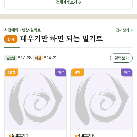
전체 4개 보기 →
사전예약 · 반찬·밀키트
전체 보기 →
데우기만 하면 되는 밀키트
D-4
8.17~28
·
8.14~21
달력 보기
받는날
마감
10%
4%
예약
예약
★
★
5.0
후기 2
4.8
후기 5