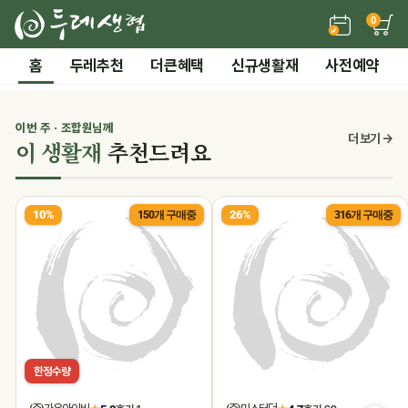
0
든든한 간편 보양식 →
홈
두레추천
더큰혜택
신규생활재
사전예약
2 / 7
전체 보기
‹
›
시즌기획
이번 주 · 조합원님께
0
더 보기 →
이 생활재
추천드려요
말복 더위까지! 끝장 보양 특가
10%
26%
150개 구매중
316개 구매중
한정수량