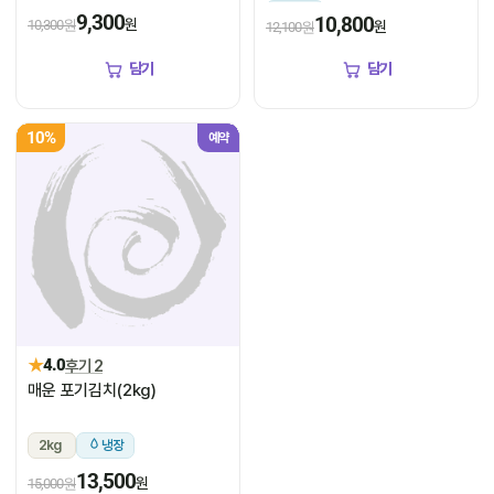
냉장
9,300
10,800
원
10,300원
원
12,100원
담기
담기
10%
예약
★
4.0
후기 2
매운 포기김치(2kg)
2kg
냉장
13,500
원
15,000원