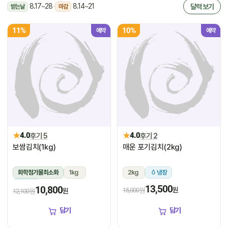
8.17~28
·
8.14~21
달력 보기
받는날
마감
11%
10%
예약
예약
★
★
4.0
후기 5
4.0
후기 2
보쌈김치(1kg)
매운 포기김치(2kg)
화학첨가물최소화
1kg
2kg
냉장
냉장
13,500
10,800
원
15,000원
원
12,100원
담기
담기