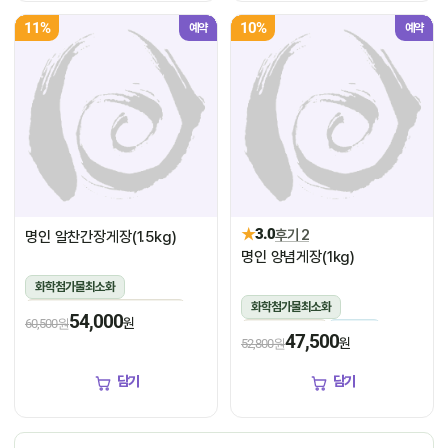
11%
10%
예약
예약
★
3.0
후기 2
명인 알찬간장게장(1.5kg)
명인 양념게장(1kg)
화학첨가물최소화
화학첨가물최소화
1.5kg(꽃게450g,장물1,050g)
54,000
원
60,500원
1kg(5미~6미)
냉장
냉장
47,500
원
52,800원
담기
담기