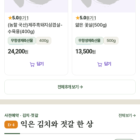
★
★
5.0
후기 1
5.0
후기 1
(농할 국산)제주흑돼지삼겹살-
얇은 꽃살(500g)
수육용(400g)
무항생제축산물
400g
무항생제축산물
500g
냉장
냉장
24,200
13,500
원
원
담기
담기
전체 8개 보기 →
사전예약 · 김치·젓갈
전체 보기 →
익은 김치와 젓갈 한 상
D-4