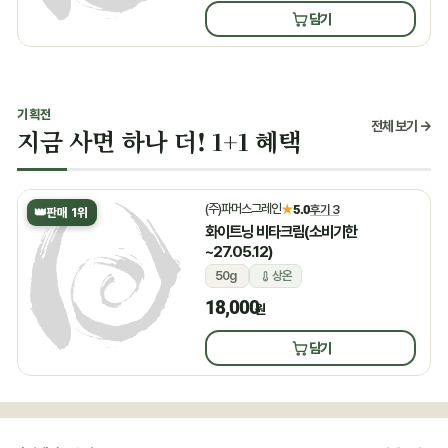
담기
기획전
전체 보기 →
지금 사면 하나 더! 1+1 혜택
(주)파머스그레인
★
5.0
후기 3
👑
판매 1위
화이트닝 비타크림(소비기한
~27.05.12)
50g
상온
18,000
원
담기