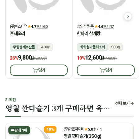
(주)미스터덕
성연식품(주)
★
4.7
후기 60
★
4.6
후기 17
훈제오리
한마리 삼계탕
무항생제축산물
400g
화학첨가물최소화
900g
냉동
상온
9,800
12,600
26%
10%
원
13,300원
원
14,000원
담기
담기
기획전
전체 보기 →
영월 깐다슬기 3개 구매하면 육수 증정
(주)가온아이비
★
5.0
후기 1
10%
👑
판매 1위
영월 깐다슬기(350g)