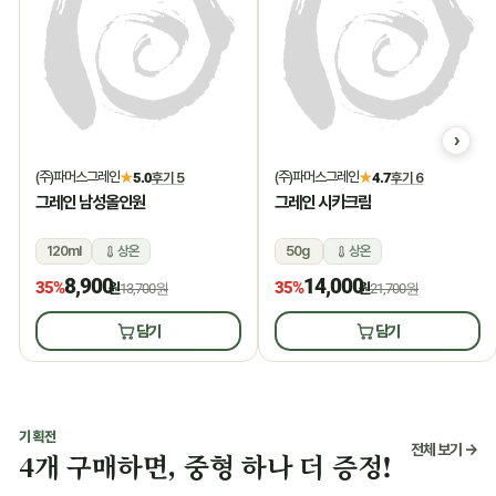
(주)파머스그레인
(주)파머스그레인
★
5.0
후기 5
★
4.7
후기 6
그레인 남성올인원
그레인 시카크림
120ml
상온
50g
상온
8,900
14,000
35%
35%
원
13,700원
원
21,700원
담기
담기
기획전
전체 보기 →
4개 구매하면, 중형 하나 더 증정!