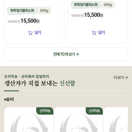
화학첨가물최소화
500g
화학첨가물최소화
500g
냉장
15,500
원
16,500원
냉장
15,500
원
16,500원
담기
담기
전체 10개 보기 →
산지직송 · 산지에서 집앞까지
더 보기 →
생산자가 직접 보내는
신선함
숨비
산지직송
산지직송