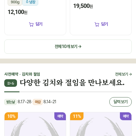
900g
냉장
19,500
원
12,100
원
담기
담기
전체 10개 보기 →
사전예약 · 김치와 절임
전체 보기 →
다양한 김치와 절임을 만나보세요.
D-6
8.17~28
·
8.14~21
달력 보기
받는날
마감
10%
11%
예약
예약