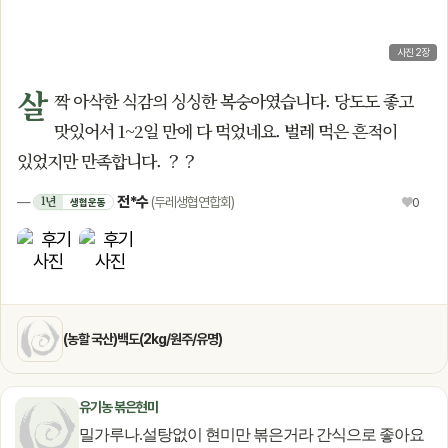
사진 2장
살
짝 아삭한 식감의 싱싱한 복숭아였습니다. 당도도 좋고
맛있어서 1~2일 만에 다 먹었네요. 벌레 먹은 흔적이
있었지만 만족합니다. ？？
전*수
1년
—
(두레생협연합회)
♥
0
생협운동
(농할 국산)백도(2kg/원주/유명)
유기농 볶은현미
밀가루나.설탕없이 현미만 볶은거라 간식으로 좋아요