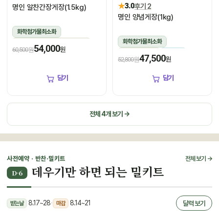
★
3.0
후기 2
명인 알찬간장게장(1.5kg)
명인 양념게장(1kg)
화학첨가물최소화
화학첨가물최소화
1.5kg(꽃게450g,장물1,050g)
54,000
원
60,500원
1kg(5미~6미)
냉장
냉장
47,500
원
52,800원
담기
담기
전체 4개 보기 →
사전예약 · 반찬·밀키트
전체 보기 →
데우기만 하면 되는 밀키트
D-6
8.17~28
·
8.14~21
달력 보기
받는날
마감