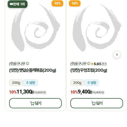
10%
10%
👑
판매 1위
(주)둥구나무
(주)둥구나무
★
5.0
후기 1
(맛찬)깻잎순들깨볶음(200g)
(맛찬)우엉조림(200g)
200g
냉장
200g
냉장
11,300
9,400
10%
10%
원
12,600원
원
10,400원
담기
담기