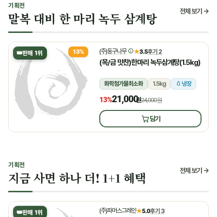
기획전
전체 보기 →
말복 대비 한 마리 녹두 삼계탕
(주)둥구나무
★
3.5
후기 2
13%
👑
판매 1위
(목/금 맛찬)한마리 녹두삼계탕(1.5kg)
화학첨가물최소화
1.5kg
냉장
21,000
13%
원
24,000원
담기
기획전
전체 보기 →
지금 사면 하나 더! 1+1 혜택
(주)파머스그레인
★
5.0
후기 3
👑
판매 1위