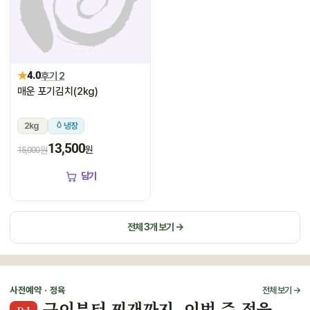
★
4.0
후기 2
매운 포기김치(2kg)
2kg
냉장
13,500
원
15,000원
담기
전체 3개 보기 →
사전예약 · 정육
전체 보기 →
구이부터 찌개까지, 이번 주 정육
D-1