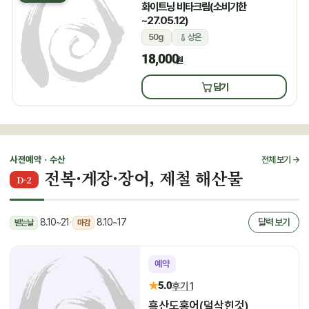
화이트닝 비타크림(소비기한
~27.05.12)
50g
상온
18,000
원
담기
사전예약 · 수산
전체 보기 →
전복·게장·장어, 제철 해산물
D-2
8.10~21
·
8.10~17
달력 보기
받는날
마감
예약
★
5.0
후기 1
흑산도홍어(덜삭힌것)