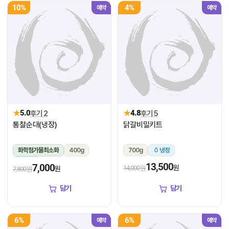
10%
4%
예약
예약
★
★
5.0
후기 2
4.8
후기 5
통찰순대(냉장)
닭갈비밀키트
화학첨가물최소화
400g
700g
냉장
냉장
13,500
7,000
원
14,000원
원
7,800원
담기
담기
6%
6%
예약
예약