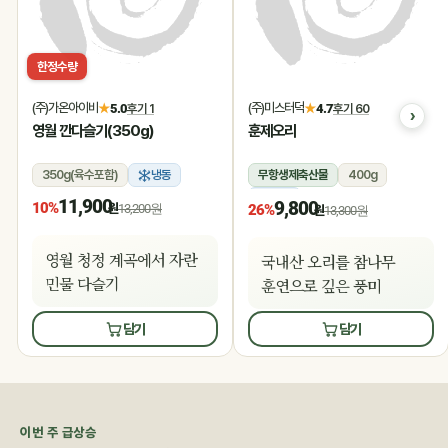
한정수량
(주)가온아이비
(주)미스터덕
★
5.0
후기 1
★
4.7
후기 60
영월 깐다슬기(350g)
훈제오리
350g(육수포함)
냉동
무항생제축산물
400g
냉동
11,900
9,800
10%
원
13,200원
26%
원
13,300원
영월 청정 계곡에서 자란
국내산 오리를 참나무
민물 다슬기
훈연으로 깊은 풍미
담기
담기
이번 주 급상승