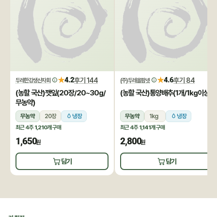
★
★
4.2
후기 144
4.6
후기 84
두레한강생산자회
(주)두레올팜넷
(농할 국산)깻잎(20장/20~30g/
(농할 국산)통양배추(1개/1kg이상)
무농약)
무농약
20장
냉장
무농약
1kg
냉장
최근 4주
1,210개
구매
최근 4주
1,141개
구매
1,650
2,800
원
원
담기
담기