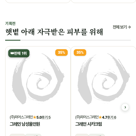
기획전
전체 보기 →
햇볕 아래 자극받은 피부를 위해
35%
35%
👑
판매 1위
(주)파머스그레인
(주)파머스그레인
★
5.0
후기 5
★
4.7
후기 6
그레인 남성올인원
그레인 시카크림