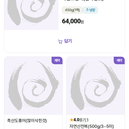
450g(1팩)
냉장
64,000
원
담기
예약
예약
★
4.0
후기 1
흑산도홍어(많이삭힌것)
자연산전복(500g/3~5미)