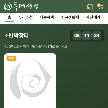
0
든든한 간편 보양식 →
홈
두레추천
더큰혜택
신규생활재
사전예약
2 / 7
전체 보기
‹
›
시즌기획
✦
반짝장터
:
:
08
11
33
0
말복 더위까지! 끝장 보양 특가
지금만 조합원 특가 · 마감되면 정상가로 돌아가요
20%