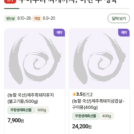
8.10~28
·
8.9~20
달력 보기
받는날
마감
예약
예약
★
3.5
후기 2
(농할 국산)제주흑돼지후지
(농할 국산)제주흑돼지삼겹살-
(불고기용/500g)
구이용(400g)
무항생제축산물
500g
무항생제축산물
400g
냉장
7,900
원
냉장
24,200
원