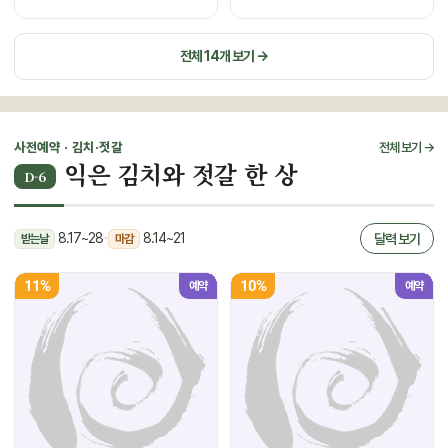
전체 14개 보기 →
사전예약 · 김치·젓갈
전체 보기 →
익은 김치와 젓갈 한 상
D-6
8.17~28
·
8.14~21
달력 보기
받는날
마감
11%
10%
예약
예약