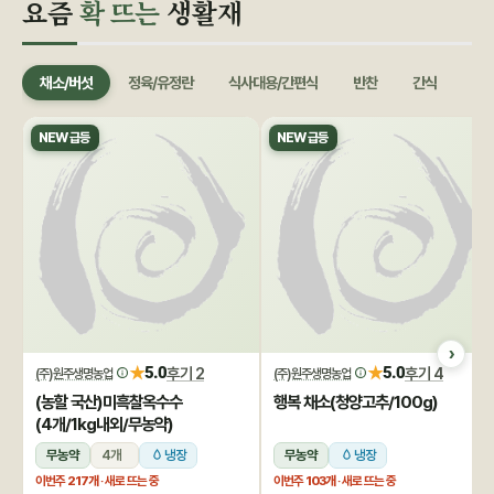
요즘
확 뜨는
생활재
채소/버섯
정육/유정란
식사대용/간편식
반찬
간식
음료
NEW 급등
NEW 급등
★
★
5.0
후기 2
5.0
후기 4
(주)원주생명농업
(주)원주생명농업
(농할 국산)미흑찰옥수수
행복 채소(청양고추/100g)
(4개/1kg내외/무농약)
무농약
4개
냉장
무농약
냉장
이번주
217개
· 새로 뜨는 중
이번주
103개
· 새로 뜨는 중