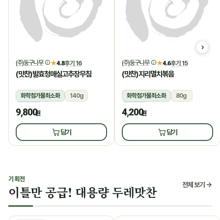
(주)둥구나무
(주)둥구나무
★
4.8
후기 16
★
4.6
후기 15
(맛찬)발효청매실고추장무침
(맛찬)지리멸치볶음
화학첨가물최소화
140g
화학첨가물최소화
80g
냉장
냉장
9,800
4,200
원
원
담기
담기
기획전
전체 보기 →
이틀만 공급! 대용량 두레맛찬