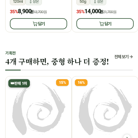
120ml
상온
50g
상온
8,900
14,000
35%
35%
원
13,700원
원
21,700원
담기
담기
기획전
전체 보기 →
4개 구매하면, 중형 하나 더 증정!
15%
16%
👑
판매 1위