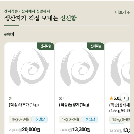
산지직송 · 산지에서 집앞까지
더 보기 →
생산자가 직접 보내는
신선함
숨비
산지직송
산지직송
★
5.0
후기 1
숨비
숨비
(직송)개조개(1kg)
(직송)돌멍게(1kg)
(직송)삼배체굴
(1.5kg/6~9미
1kg(6~9개)
냉장
1kg(6~9개)
냉장
1.5kg(6~9미)
냉장
20,000
13,300
13,2
원
원
20,000원
13,300원
13,200원