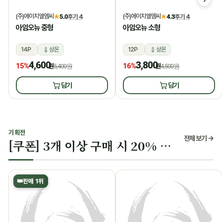
(주)에이치엘엠씨
(주)에이치엘엠씨
★
5.0
후기 4
★
4.3
후기 4
아임오뉴 중형
아임오뉴 소형
14P
상온
12P
상온
4,600
3,800
15%
16%
원
5,400원
원
4,500원
담기
담기
기획전
전체 보기 →
[쿠폰] 3개 이상 구매 시 20% 할인
👑
판매 1위