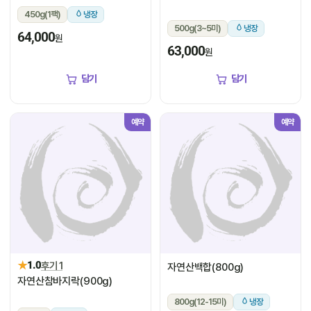
450g(1팩)
냉장
500g(3~5미)
냉장
64,000
원
63,000
원
담기
담기
예약
예약
★
1.0
후기 1
자연산백합(800g)
자연산참바지락(900g)
800g(12-15미)
냉장