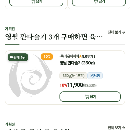
담기
담기
기획전
전체 보기 →
영월 깐다슬기 3개 구매하면 육수 증정
(주)가온아이비
★
5.0
후기 1
10%
👑
판매 1위
영월 깐다슬기(350g)
350g(육수포함)
냉동
11,900
10%
원
13,200원
담기
기획전
전체 보기 →