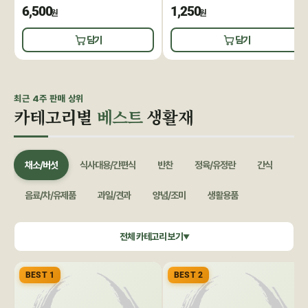
6,500
1,250
원
원
담기
담기
최근 4주 판매 상위
카테고리별
베스트
생활재
채소/버섯
식사대용/간편식
반찬
정육/유정란
간식
음료/차/유제품
과일/견과
양념/조미
생활용품
쌀/잡곡
수산/건어물
공정무역(민중교역)
건강식품/꿀
전체 카테고리 보기
▼
화장품/바디헤어
특별기획
BEST 1
BEST 2