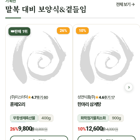
기획전
전체 보기 →
말복 대비 보양식&곁들임
26%
10%
👑
판매 1위
(주)미스터덕
성연식품(주)
★
4.7
후기 60
★
4.6
후기 17
훈제오리
한마리 삼계탕
무항생제축산물
400g
화학첨가물최소화
900g
냉동
상온
9,800
12,600
26%
10%
원
13,300원
원
14,000원