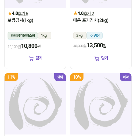
★
★
4.0
후기 5
4.0
후기 2
보쌈김치(1kg)
매운 포기김치(2kg)
화학첨가물최소화
1kg
2kg
냉장
냉장
13,500
10,800
원
15,000원
원
12,100원
담기
담기
11%
10%
예약
예약