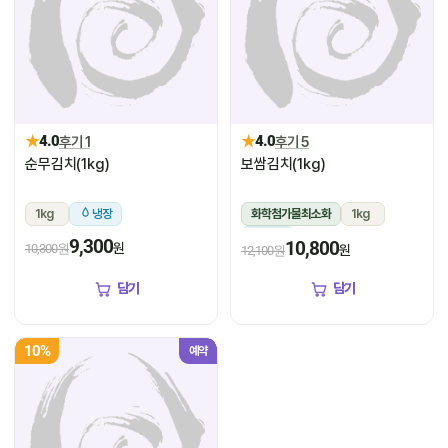
★
★
4.0
후기 1
4.0
후기 5
순무김치(1kg)
보쌈김치(1kg)
1kg
냉장
화학첨가물최소화
1kg
냉장
9,300
10,800
원
10,300원
원
12,100원
담기
담기
10%
예약