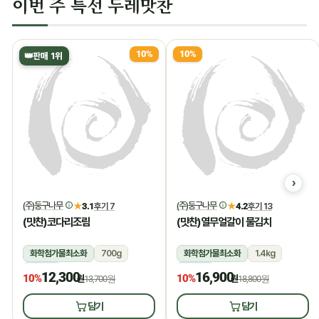
이번 주 특선 두레맛찬
10%
10%
👑
판매 1위
(주)둥구나무
(주)둥구나무
★
3.1
후기 7
★
4.2
후기 13
(맛찬)코다리조림
(맛찬)열무얼갈이 물김치
화학첨가물최소화
700g
화학첨가물최소화
1.4kg
냉장
냉장
12,300
16,900
10%
10%
원
13,700원
원
18,800원
담기
담기