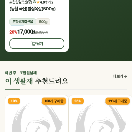
씨알살림축산(주)
★
4.0
후기 2
(농할 국산)벌집목살(500g)
무항생제축산물
500g
냉장
17,000
20%
원
21,300원
담기
이번 주 · 조합원님께
더 보기 →
이 생활재
추천드려요
10%
26%
108개 구매중
193개 구매중