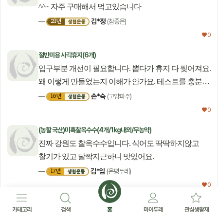
^^~ 자주 구매해서 먹고있습니다
김*정
21년
—
(참좋은)
생협운동
♥ 0
절반미용 사각휴지(6개)
입구부분 개선이 필요합니다. 뽑다가 휴지 다 찢어져요.
왜 이렇게 만들었는지 이해가 안가요. 테스트를 충분히
안해보고 출시를 한건지... 불편하기 짝이 없습니다.
손*숙
16년
—
(고양파주)
생협운동
♥ 0
(농할 국산)미흑찰옥수수(4개/1kg내외/무농약)
진짜 강원도 찰옥수수입니다. 식어도 딱딱하지않고
찰기가 있고 달짝지근하니 맛있어요.
김*임
17년
—
(은평두레)
생협운동
♥ 0
왕소금(천일염*3kg)
카테고리
검색
홈
마이두레
관심생활재