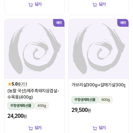
담기
담기
예약
예약
★
5.0
후기 1
가브리살300g+갈매기살300g
(농할 국산)제주흑돼지삼겹살-
수육용(400g)
무항생제축산물
600g
무항생제축산물
400g
냉장
29,500
원
냉장
24,200
원
담기
담기