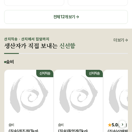
전체 12개 보기 →
산지직송 · 산지에서 집앞까지
더 보기 →
생산자가 직접 보내는
신선함
숨비
산지직송
산지직송
★
5.0
후기 1
숨비
숨비
(직송)개조개(1kg)
(직송)돌멍게(1kg)
(직송)삼배체굴