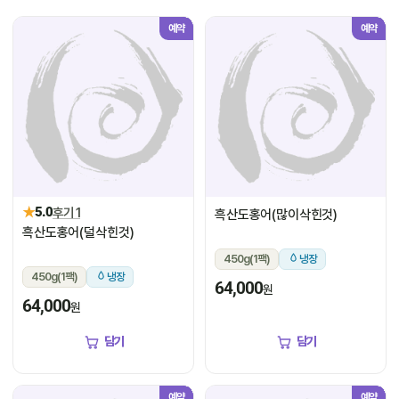
예약
예약
★
5.0
후기 1
흑산도홍어(많이삭힌것)
흑산도홍어(덜삭힌것)
450g(1팩)
냉장
450g(1팩)
냉장
64,000
원
64,000
원
담기
담기
예약
예약