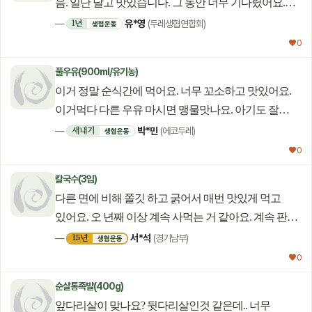
음. 일단 달고 맛있습니다. 그 동안 너무 기다렸어요.
농부님~ ㅋㅋㅋ 근데요. 농부님 농산물 광고 사진은
유*영
1년
—
(두레생협연합회)
생협운동
언제나 즐거워요. 그래서 주문 버튼을 누르게 되요~
♥ 0
유쾌하고 멋진 광고 컨셉 감사합니다. 앞으로 쭉~~~
풀우유(900ml/유기농)
기대할께요. 건강하세요. 농부님
이거 정말 순식간에 먹어요. 너무 꼬소하고 맛있어요.
이거먹다 다른 우유 마시면 맹물맛나요. 아기도 잘
먹어요.ㅎㅎ
박*민
새내기
—
(에코두레)
생협운동
♥ 0
칼국수(3입)
다른 면에 비해 쫄깃 하고 굵어서 매번 맛있게 먹고
있어요. 오 년째 이상 계속 사먹는 거 같아요. 계속 판매
해 주세요.
서*석
15년
—
(경기남부)
생협운동
♥ 0
순살통족발(400g)
앞다리살이 맞나요? 뒷다리살인것 같은데.. 너무