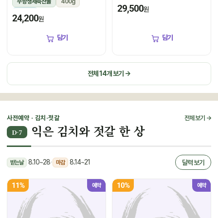
무항생제축산물
400g
냉장
29,500
원
냉장
24,200
원
담기
담기
전체 14개 보기 →
사전예약 · 김치·젓갈
전체 보기 →
익은 김치와 젓갈 한 상
D-7
8.10~28
·
8.14~21
달력 보기
받는날
마감
11%
10%
예약
예약