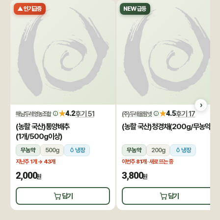
▲ 인기급증
NEW 급등
★
★
4.2
후기 51
4.5
후기 17
해남두레영농조합
(주)두레올팜넷
(농할 국산)통양배추
(농할 국산)청경채(200g/무농약)
(1개/500g이상)
무농약
500g
냉장
무농약
200g
냉장
지난주 1개
→ 43개
이번주
81개
· 새로 뜨는 중
2,000
3,800
원
원
담기
담기