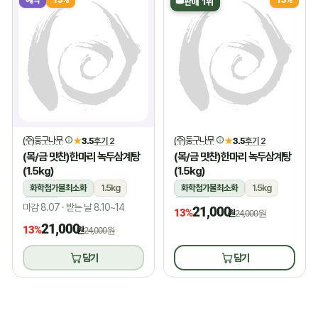
👑
판매 1위
(주)둥구나무
(주)둥구나무
★
3.5
후기 2
★
3.5
후기 2
(목/금 맛찬)한마리 녹두삼계탕
(목/금 맛찬)한마리 녹두삼계탕
(1.5kg)
(1.5kg)
화학첨가물최소화
1.5kg
화학첨가물최소화
1.5kg
냉장
냉장
마감 8.07 · 받는 날 8.10~14
21,000
13%
원
24,000원
21,000
13%
원
24,000원
담기
담기