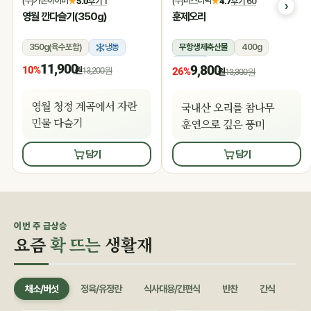
(주)가온아이비
(주)미스터덕
★
5.0
후기 1
★
4.7
후기 60
영월 깐다슬기(350g)
훈제오리
350g(육수포함)
냉동
무항생제축산물
400g
냉동
11,900
9,800
10%
원
13,200원
26%
원
13,300원
영월 청정 계곡에서 자란
국내산 오리를 참나무
민물 다슬기
훈연으로 깊은 풍미
담기
담기
이번 주 급상승
요즘
확 뜨는
생활재
채소/버섯
정육/유정란
식사대용/간편식
반찬
간식
음료