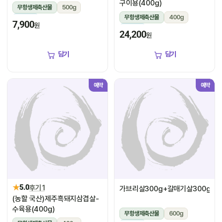
구이용(400g)
무항생제축산물
500g
무항생제축산물
400g
냉장
7,900
원
냉장
24,200
원
담기
담기
예약
예약
★
5.0
후기 1
가브리살300g+갈매기살300g
(농할 국산)제주흑돼지삼겹살-
수육용(400g)
무항생제축산물
600g