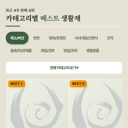
최근 4주 판매 상위
카테고리별
베스트
생활재
채소/버섯
반찬
정육/유정란
식사대용/간편식
간식
음료/차/유제품
과일/견과
양념/조미
생활용품
쌀/잡곡
수산/건어물
공정무역(민중교역)
건강식품/꿀
전체 카테고리 보기
▼
화장품/바디헤어
특별기획
BEST 1
BEST 2