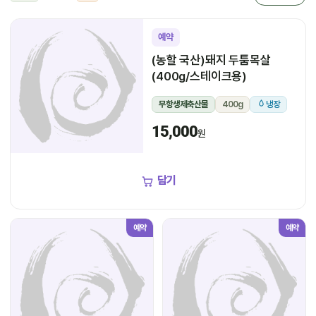
예약
(농할 국산)돼지 두툼목살
(400g/스테이크용)
무항생제축산물
400g
냉장
15,000
원
담기
예약
예약