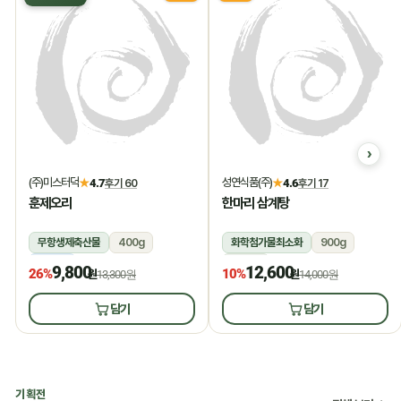
(주)미스터덕
성연식품(주)
★
4.7
후기 60
★
4.6
후기 17
훈제오리
한마리 삼계탕
무항생제축산물
400g
화학첨가물최소화
900g
냉동
상온
9,800
12,600
26%
10%
원
13,300원
원
14,000원
담기
담기
기획전