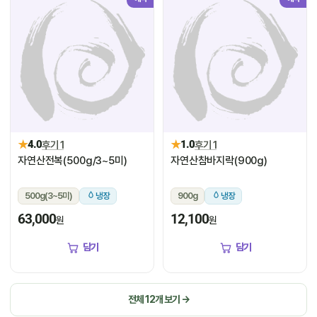
★
★
4.0
후기 1
1.0
후기 1
자연산전복(500g/3~5미)
자연산참바지락(900g)
500g(3~5미)
냉장
900g
냉장
63,000
12,100
원
원
담기
담기
전체 12개 보기 →