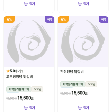
담기
담기
6%
6%
예약
예약
★
5.0
후기 1
간장양념 닭갈비
고추장양념 닭갈비
화학첨가물최소화
500g
화학첨가물최소화
500g
냉장
15,500
원
16,500원
냉장
15,500
원
16,500원
담기
담기