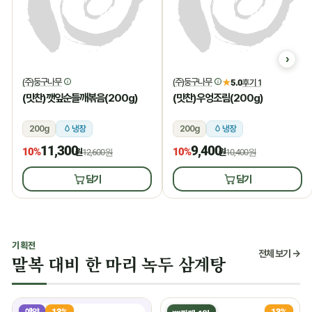
(주)둥구나무
(주)둥구나무
★
5.0
후기 1
(맛찬)깻잎순들깨볶음(200g)
(맛찬)우엉조림(200g)
200g
냉장
200g
냉장
11,300
9,400
10%
10%
원
12,600원
원
10,400원
담기
담기
기획전
전체 보기 →
말복 대비 한 마리 녹두 삼계탕
예약
13%
13%