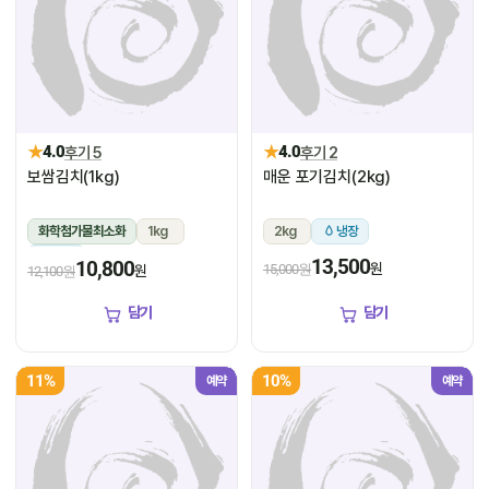
★
★
4.0
후기 5
4.0
후기 2
보쌈김치(1kg)
매운 포기김치(2kg)
화학첨가물최소화
1kg
2kg
냉장
냉장
13,500
10,800
원
15,000원
원
12,100원
담기
담기
11%
10%
예약
예약