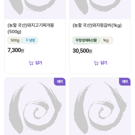
(농할 국산)돼지고기찌개용
(농할 국산)돼지등갈비(1kg)
(500g)
500g
냉장
무항생제축산물
1kg
냉장
7,300
30,500
원
원
담기
담기
예약
예약