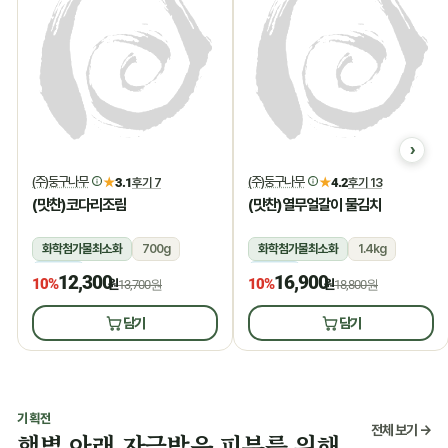
(주)둥구나무
(주)둥구나무
★
3.1
후기 7
★
4.2
후기 13
(맛찬)코다리조림
(맛찬)열무얼갈이 물김치
화학첨가물최소화
700g
화학첨가물최소화
1.4kg
냉장
냉장
12,300
16,900
10%
10%
원
13,700원
원
18,800원
담기
담기
기획전
전체 보기 →
햇볕 아래 자극받은 피부를 위해