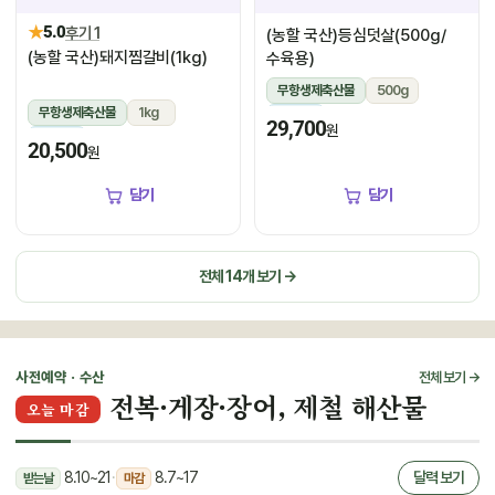
★
5.0
후기 1
(농할 국산)등심덧살(500g/
(농할 국산)돼지찜갈비(1kg)
수육용)
무항생제축산물
500g
무항생제축산물
1kg
냉장
29,700
원
냉장
20,500
원
담기
담기
전체 14개 보기 →
사전예약 · 수산
전체 보기 →
전복·게장·장어, 제철 해산물
오늘 마감
8.10~21
·
8.7~17
달력 보기
받는날
마감