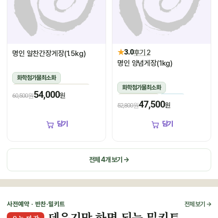
★
3.0
후기 2
명인 알찬간장게장(1.5kg)
명인 양념게장(1kg)
화학첨가물최소화
화학첨가물최소화
1.5kg(꽃게450g,장물1,050g)
54,000
원
60,500원
1kg(5미~6미)
냉장
냉장
47,500
원
52,800원
담기
담기
전체 4개 보기 →
사전예약 · 반찬·밀키트
전체 보기 →
데우기만 하면 되는 밀키트