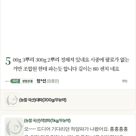
5
00g 3뿌리 300g 2뿌리 정해져 있네요 시중에 팔로가 없는
거만 조합원 한테 파는듯 합니다 길이는 80 센치 네요
정*선
4년
—
(참좋은)
♥
0
생협운동
(농할 국산)대파(300g/무농약)
(농할 국산)적양파(1kg/무농약)
오~~~ 드디어 기다리던 적양파가 나왔어요. 홍홍홍홍