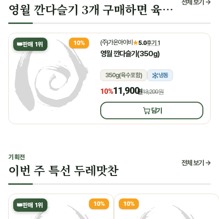
전체 보기 →
영월 깐다슬기 3개 구매하면 육수 증정
(주)가온아이비
★
5.0
후기 1
10%
👑
판매 1위
영월 깐다슬기(350g)
350g(육수포함)
냉동
11,900
10%
원
13,200원
담기
기획전
전체 보기 →
이번 주 특선 두레맛찬
10%
10%
👑
판매 1위