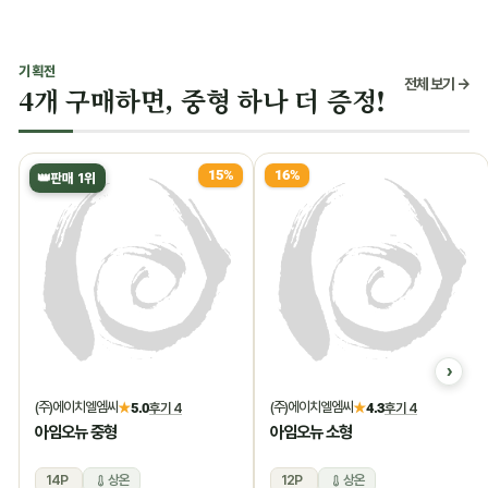
기획전
전체 보기 →
4개 구매하면, 중형 하나 더 증정!
15%
16%
👑
판매 1위
(주)에이치엘엠씨
(주)에이치엘엠씨
★
5.0
후기 4
★
4.3
후기 4
아임오뉴 중형
아임오뉴 소형
14P
상온
12P
상온