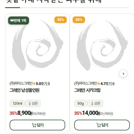
35%
35%
👑
판매 1위
(주)파머스그레인
(주)파머스그레인
★
5.0
후기 5
★
4.7
후기 6
그레인 남성올인원
그레인 시카크림
120ml
상온
50g
상온
8,900
14,000
35%
35%
원
13,700원
원
21,700원
담기
담기