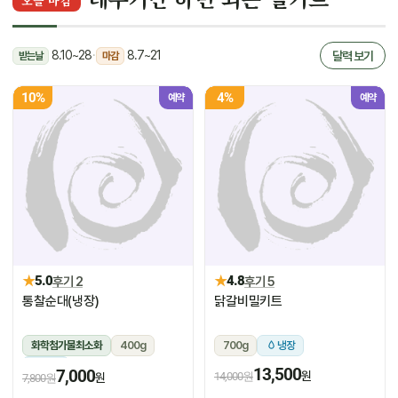
오늘 마감
8.10~28
·
8.7~21
달력 보기
받는날
마감
10%
4%
예약
예약
★
★
5.0
후기 2
4.8
후기 5
통찰순대(냉장)
닭갈비밀키트
화학첨가물최소화
400g
700g
냉장
냉장
13,500
7,000
원
14,000원
원
7,800원