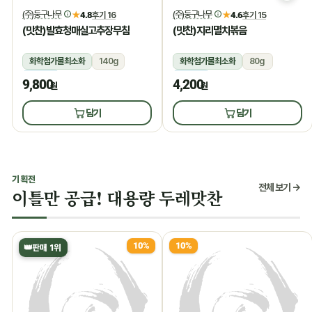
(주)둥구나무
(주)둥구나무
★
4.8
후기 16
★
4.6
후기 15
(맛찬)발효청매실고추장무침
(맛찬)지리멸치볶음
화학첨가물최소화
140g
화학첨가물최소화
80g
냉장
냉장
9,800
4,200
원
원
담기
담기
기획전
전체 보기 →
이틀만 공급! 대용량 두레맛찬
10%
10%
👑
판매 1위