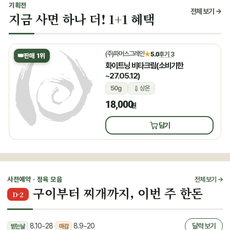
기획전
전체 보기 →
지금 사면 하나 더! 1+1 혜택
(주)파머스그레인
★
5.0
후기 3
👑
판매 1위
화이트닝 비타크림(소비기한
~27.05.12)
50g
상온
18,000
원
담기
사전예약 · 정육 모음
전체 보기 →
구이부터 찌개까지, 이번 주 한돈
D-2
8.10~28
·
8.9~20
달력 보기
받는날
마감