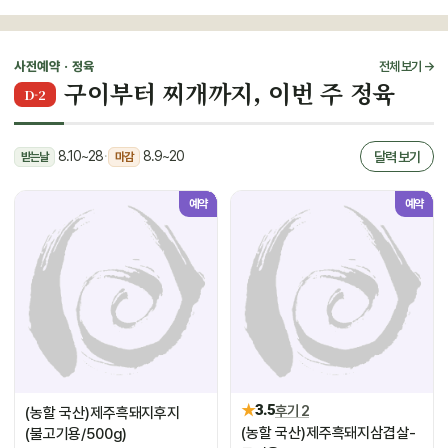
사전예약 · 정육
전체 보기 →
구이부터 찌개까지, 이번 주 정육
D-2
8.10~28
·
8.9~20
달력 보기
받는날
마감
예약
예약
★
3.5
후기 2
(농할 국산)제주흑돼지후지
(농할 국산)제주흑돼지삼겹살-
(불고기용/500g)