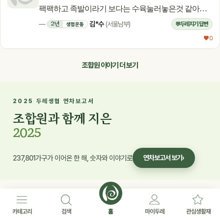
팩팩하고 족발이라기 보다는 수육눌러놓은것 같아요.
실망이네요. 후기에 사진첨부도 안되요~~
김*수
2년
—
(서울남부)
두레지기 답변
💬
생협운동
♥ 0
조합원 이야기 더 보기
2025 두레생협 연차보고서
조합원과 함께 지은
2025
237,801가구가 이어온 한 해, 숫자와 이야기로
연차보고서 보기
›
NEW
신규생활재
카테고리
검색
홈
마이두레
관심생활재