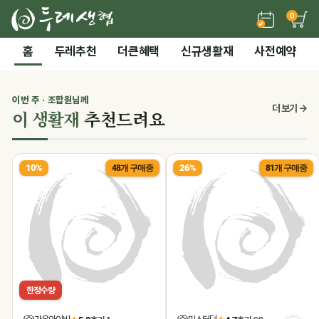
0
든든한 간편 보양식 →
홈
두레추천
더큰혜택
신규생활재
사전예약
2 / 7
전체 보기
‹
›
시즌기획
이번 주 · 조합원님께
0
더 보기 →
이 생활재
추천드려요
말복 더위까지! 끝장 보양 특가
10%
26%
48개 구매중
81개 구매중
한정수량