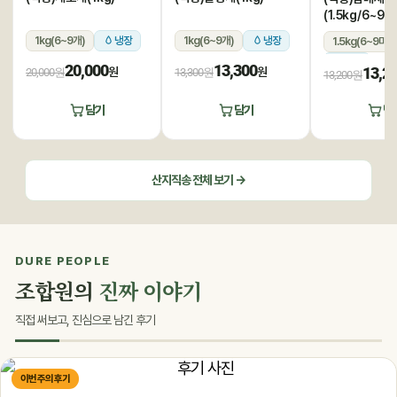
(1.5kg/6~9미
1kg(6~9개)
냉장
1kg(6~9개)
냉장
1.5kg(6~9미)
냉장
20,000
13,300
13,2
원
원
20,000원
13,300원
13,200원
담기
담기
담
산지직송 전체 보기 →
DURE PEOPLE
조합원의
진짜 이야기
직접 써보고, 진심으로 남긴 후기
이번 주의 후기