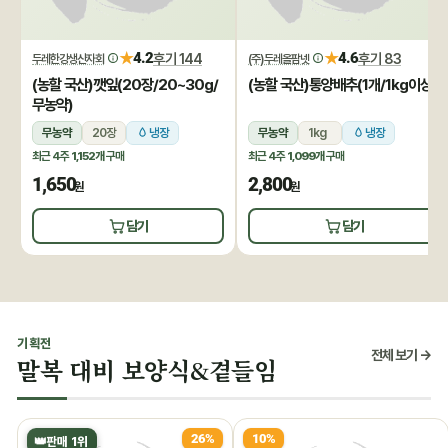
★
★
4.2
후기 144
4.6
후기 83
두레한강생산자회
(주)두레올팜넷
(농할 국산)깻잎(20장/20~30g/
(농할 국산)통양배추(1개/1kg이상)
무농약)
무농약
20장
냉장
무농약
1kg
냉장
최근 4주
1,152개
구매
최근 4주
1,099개
구매
1,650
2,800
원
원
담기
담기
기획전
전체 보기 →
말복 대비 보양식&곁들임
26%
10%
👑
판매 1위