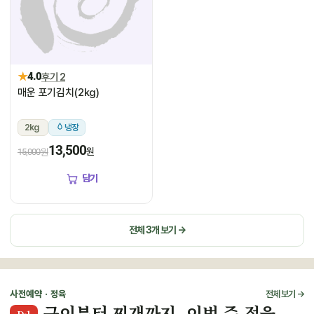
★
4.0
후기 2
매운 포기김치(2kg)
2kg
냉장
13,500
원
15,000원
담기
전체 3개 보기 →
사전예약 · 정육
전체 보기 →
구이부터 찌개까지, 이번 주 정육
D-1