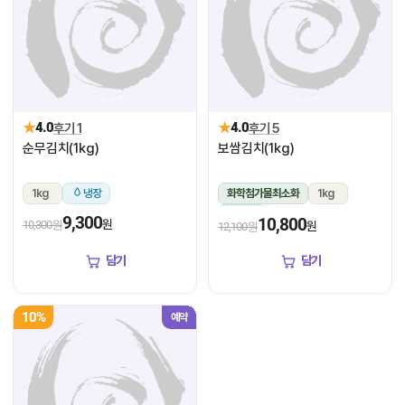
★
★
4.0
후기 1
4.0
후기 5
순무김치(1kg)
보쌈김치(1kg)
1kg
냉장
화학첨가물최소화
1kg
냉장
9,300
10,800
원
10,300원
원
12,100원
담기
담기
10%
예약