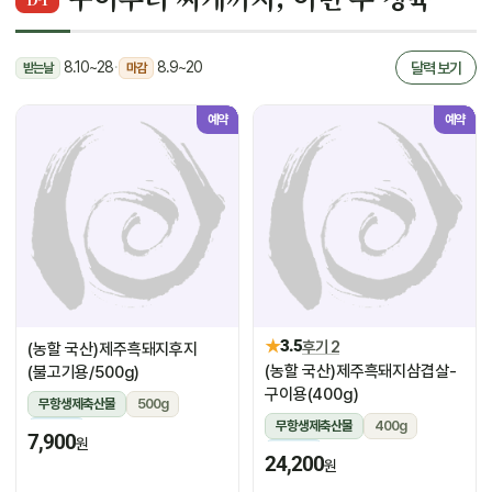
8.10~28
·
8.9~20
달력 보기
받는날
마감
예약
예약
★
3.5
후기 2
(농할 국산)제주흑돼지후지
(농할 국산)제주흑돼지삼겹살-
(불고기용/500g)
구이용(400g)
무항생제축산물
500g
무항생제축산물
400g
냉장
7,900
원
냉장
24,200
원