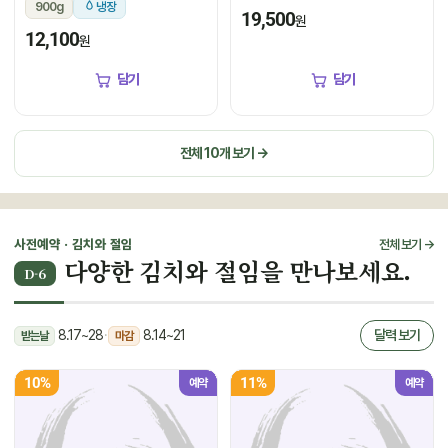
900g
냉장
19,500
원
12,100
원
담기
담기
전체 10개 보기 →
사전예약 · 김치와 절임
전체 보기 →
다양한 김치와 절임을 만나보세요.
D-6
8.17~28
·
8.14~21
달력 보기
받는날
마감
10%
11%
예약
예약