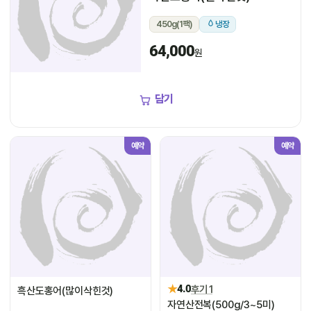
450g(1팩)
냉장
64,000
원
담기
예약
예약
★
4.0
후기 1
흑산도홍어(많이삭힌것)
자연산전복(500g/3~5미)