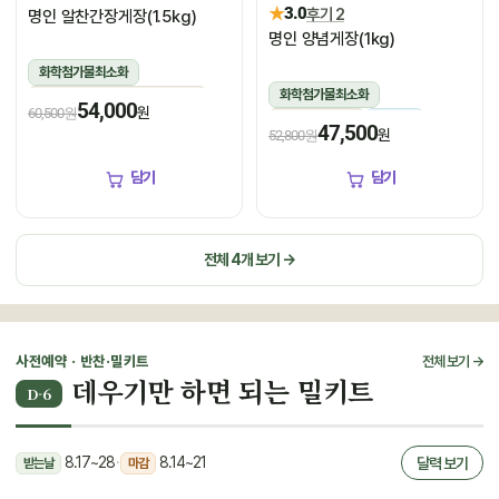
★
3.0
후기 2
명인 알찬간장게장(1.5kg)
명인 양념게장(1kg)
화학첨가물최소화
화학첨가물최소화
1.5kg(꽃게450g,장물1,050g)
54,000
원
60,500원
1kg(5미~6미)
냉장
냉장
47,500
원
52,800원
담기
담기
전체 4개 보기 →
사전예약 · 반찬·밀키트
전체 보기 →
데우기만 하면 되는 밀키트
D-6
8.17~28
·
8.14~21
달력 보기
받는날
마감