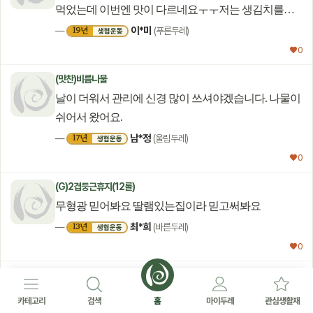
먹었는데 이번엔 맛이 다르네요ㅜㅜ저는 생김치를
좋아하는데 맹맹해서 살짝 익혔더니 그나마
이*미
19년
—
(푸른두레)
생협운동
괜찮아졌네요. 간이 잘 돼있는묵은지를 따로
♥ 0
판매해주심 좋겠어요. 김치가 맹맹하니 어린이김치
(맛찬)비름나물
같아서 찌개를 끓여도 밋밋해요.
날이 더워서 관리에 신경 많이 쓰셔야겠습니다. 나물이
쉬어서 왔어요.
남*정
17년
—
(울림두레)
생협운동
♥ 0
(G)2겹둥근휴지(12롤)
무형광 믿어봐요 딸램있는집이라 믿고써봐요
최*희
13년
—
(바른두레)
생협운동
♥ 0
우리콩부침용두부(420g)
두부를 오랫동안 사 먹고 있는데 요즘 왜이렇죠?
카테고리
검색
홈
마이두레
관심생활재