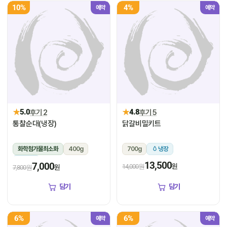
10%
4%
예약
예약
★
★
5.0
후기 2
4.8
후기 5
통찰순대(냉장)
닭갈비밀키트
화학첨가물최소화
400g
700g
냉장
냉장
13,500
7,000
원
14,000원
원
7,800원
담기
담기
6%
6%
예약
예약