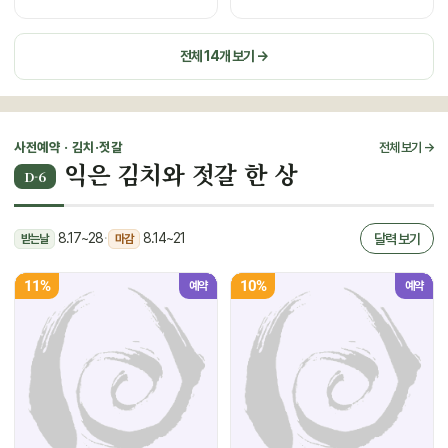
전체 14개 보기 →
사전예약 · 김치·젓갈
전체 보기 →
익은 김치와 젓갈 한 상
D-6
8.17~28
·
8.14~21
달력 보기
받는날
마감
11%
10%
예약
예약