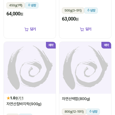
450g(1팩)
냉장
500g(3~5미)
냉장
64,000
원
63,000
원
담기
담기
예약
예약
★
1.0
후기 1
자연산백합(800g)
자연산참바지락(900g)
800g(12-15미)
냉장