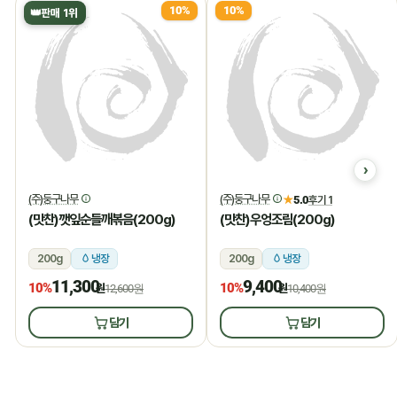
10%
10%
👑
판매 1위
(주)둥구나무
(주)둥구나무
★
5.0
후기 1
(맛찬)깻잎순들깨볶음(200g)
(맛찬)우엉조림(200g)
200g
냉장
200g
냉장
11,300
9,400
10%
10%
원
12,600원
원
10,400원
담기
담기