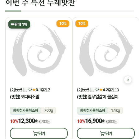
이번 주 특선 두레맛찬
10%
10%
👑
판매 1위
(주)둥구나무
(주)둥구나무
★
3.1
후기 7
★
4.2
후기 13
(맛찬)코다리조림
(맛찬)열무얼갈이 물김치
화학첨가물최소화
700g
화학첨가물최소화
1.4kg
냉장
냉장
12,300
16,900
10%
10%
원
13,700원
원
18,800원
담기
담기