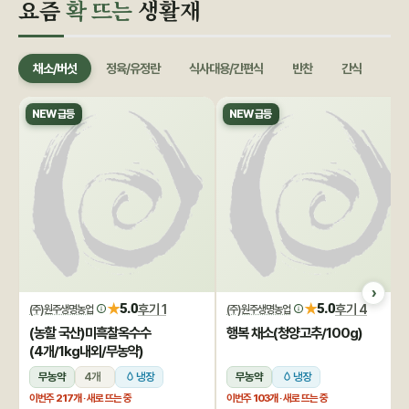
요즘
확 뜨는
생활재
채소/버섯
정육/유정란
식사대용/간편식
반찬
간식
음료
NEW 급등
NEW 급등
★
★
5.0
후기 1
5.0
후기 4
(주)원주생명농업
(주)원주생명농업
(농할 국산)미흑찰옥수수
행복 채소(청양고추/100g)
(4개/1kg내외/무농약)
무농약
4개
냉장
무농약
냉장
이번주
217개
· 새로 뜨는 중
이번주
103개
· 새로 뜨는 중