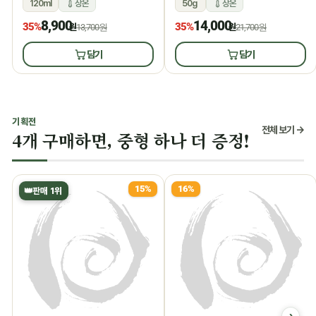
120ml
상온
50g
상온
8,900
14,000
35%
35%
원
13,700원
원
21,700원
담기
담기
기획전
전체 보기 →
4개 구매하면, 중형 하나 더 증정!
15%
16%
👑
판매 1위