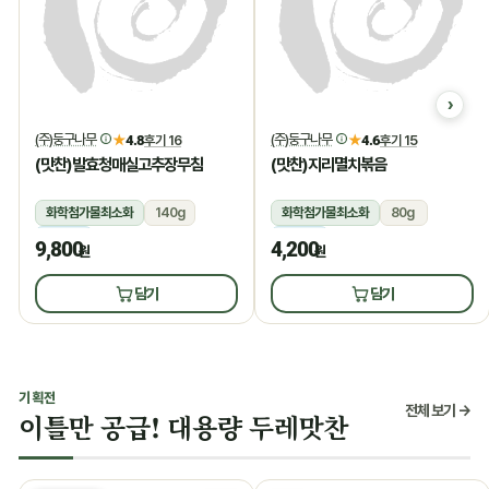
(주)둥구나무
(주)둥구나무
★
4.8
후기 16
★
4.6
후기 15
(맛찬)발효청매실고추장무침
(맛찬)지리멸치볶음
화학첨가물최소화
140g
화학첨가물최소화
80g
냉장
냉장
9,800
4,200
원
원
담기
담기
기획전
전체 보기 →
이틀만 공급! 대용량 두레맛찬