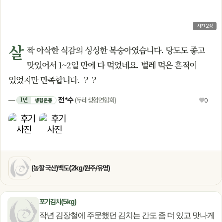
사진 2장
살
짝 아삭한 식감의 싱싱한 복숭아였습니다. 당도도 좋고
맛있어서 1~2일 만에 다 먹었네요. 벌레 먹은 흔적이
있었지만 만족합니다. ？？
전*수
1년
—
(두레생협연합회)
♥
0
생협운동
(농할 국산)백도(2kg/원주/유명)
포기김치(5kg)
작년 김장철에 주문했던 김치는 간도 좀 더 있고 맛나게