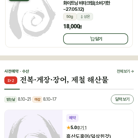
화이트닝 비타크림(소비기한
~27.05.12)
50g
상온
18,000
원
담기
사전예약 · 수산
전체 보기 →
전복·게장·장어, 제철 해산물
D-2
8.10~21
·
8.10~17
달력 보기
받는날
마감
예약
★
5.0
후기 1
흑산도홍어(덜삭힌것)