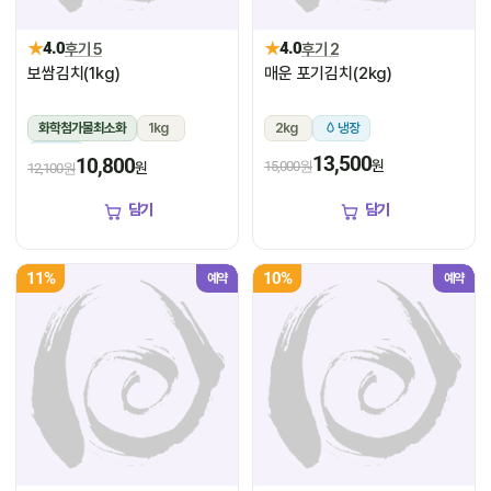
★
★
4.0
후기 5
4.0
후기 2
보쌈김치(1kg)
매운 포기김치(2kg)
화학첨가물최소화
1kg
2kg
냉장
냉장
13,500
10,800
원
15,000원
원
12,100원
담기
담기
11%
10%
예약
예약