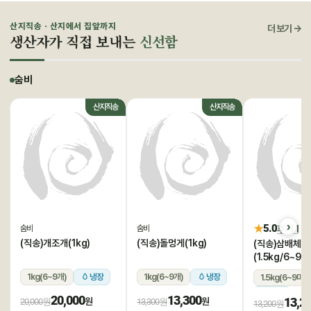
산지직송 · 산지에서 집앞까지
더 보기 →
생산자가 직접 보내는
신선함
숨비
산지직송
산지직송
★
5.0
후기 1
숨비
숨비
(직송)개조개(1kg)
(직송)돌멍게(1kg)
(직송)삼배체굴
(1.5kg/6~9미
1kg(6~9개)
냉장
1kg(6~9개)
냉장
1.5kg(6~9미)
냉장
20,000
13,300
13,2
원
원
20,000원
13,300원
13,200원