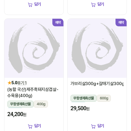
담기
담기
예약
예약
★
5.0
후기 1
가브리살300g+갈매기살300g
(농할 국산)제주흑돼지삼겹살-
수육용(400g)
무항생제축산물
600g
무항생제축산물
400g
냉장
29,500
원
냉장
24,200
원
담기
담기