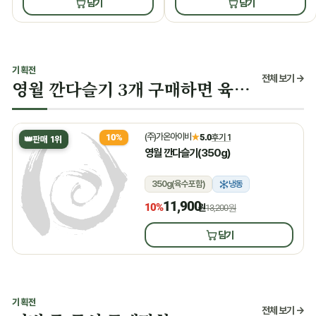
담기
담기
기획전
전체 보기 →
영월 깐다슬기 3개 구매하면 육수 증정
(주)가온아이비
★
5.0
후기 1
10%
👑
판매 1위
영월 깐다슬기(350g)
350g(육수포함)
냉동
11,900
10%
원
13,200원
담기
기획전
전체 보기 →