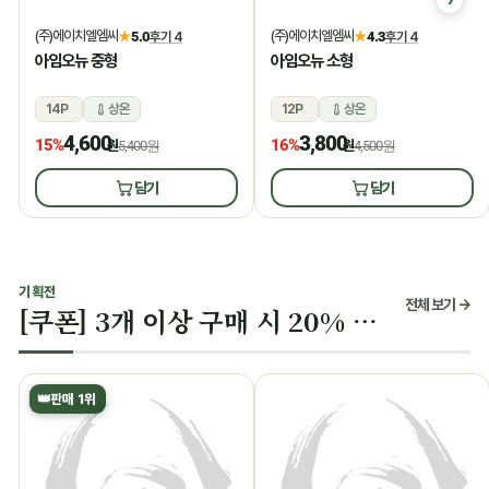
(주)에이치엘엠씨
(주)에이치엘엠씨
★
5.0
후기 4
★
4.3
후기 4
아임오뉴 중형
아임오뉴 소형
14P
상온
12P
상온
4,600
3,800
15%
16%
원
5,400원
원
4,500원
담기
담기
기획전
전체 보기 →
[쿠폰] 3개 이상 구매 시 20% 할인
👑
판매 1위