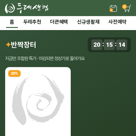
0
든든한 간편 보양식 →
홈
두레추천
더큰혜택
신규생활재
사전예약
2 / 7
전체 보기
‹
›
시즌기획
✦
반짝장터
:
:
20
15
13
0
말복 더위까지! 끝장 보양 특가
지금만 조합원 특가 · 마감되면 정상가로 돌아가요
20%