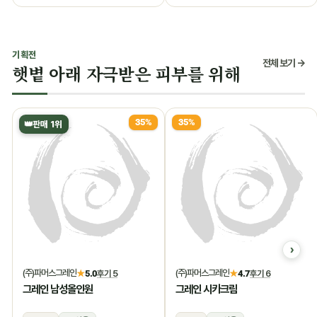
기획전
전체 보기 →
햇볕 아래 자극받은 피부를 위해
35%
35%
👑
판매 1위
(주)파머스그레인
(주)파머스그레인
★
5.0
후기 5
★
4.7
후기 6
그레인 남성올인원
그레인 시카크림