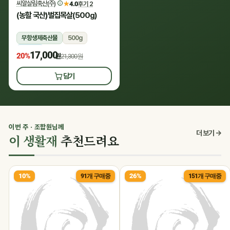
씨알살림축산(주)
★
4.0
후기 2
(농할 국산)벌집목살(500g)
무항생제축산물
500g
냉장
17,000
20%
원
21,300원
담기
이번 주 · 조합원님께
더 보기 →
이 생활재
추천드려요
10%
26%
91개 구매중
151개 구매중