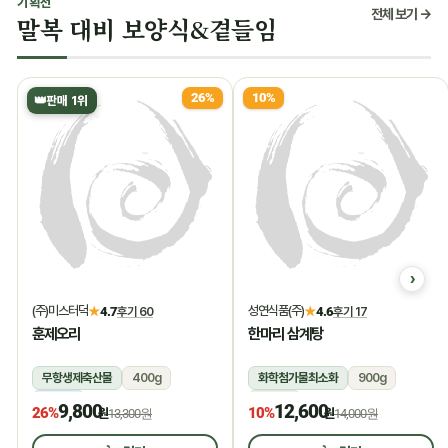
기획전
전체 보기 →
말복 대비 보양식&곁들임
26%
10%
👑
판매 1위
(주)미스터덕
성연식품(주)
★
4.7
후기 60
★
4.6
후기 17
훈제오리
한마리 삼계탕
무항생제축산물
400g
화학첨가물최소화
900g
냉동
상온
9,800
12,600
26%
10%
원
13,300원
원
14,000원