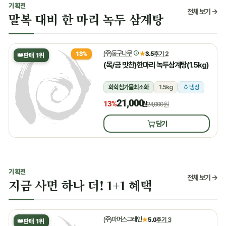
기획전
전체 보기 →
말복 대비 한 마리 녹두 삼계탕
(주)둥구나무
★
3.5
후기 2
13%
👑
판매 1위
(목/금 맛찬)한마리 녹두삼계탕(1.5kg)
화학첨가물최소화
1.5kg
냉장
21,000
13%
원
24,000원
담기
기획전
전체 보기 →
지금 사면 하나 더! 1+1 혜택
(주)파머스그레인
★
5.0
후기 3
👑
판매 1위