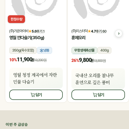
한정수량
(주)가온아이비
(주)미스터덕
★
5.0
후기 1
★
4.7
후기 60
영월 깐다슬기(350g)
훈제오리
350g(육수포함)
냉동
무항생제축산물
400g
냉동
11,900
9,800
10%
원
13,200원
26%
원
13,300원
영월 청정 계곡에서 자란
국내산 오리를 참나무
민물 다슬기
훈연으로 깊은 풍미
담기
담기
이번 주 급상승