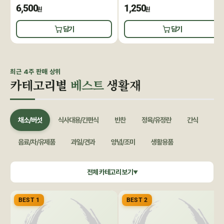
6,500
1,250
원
원
담기
담기
최근 4주 판매 상위
카테고리별
베스트
생활재
채소/버섯
식사대용/간편식
반찬
정육/유정란
간식
음료/차/유제품
과일/견과
양념/조미
생활용품
쌀/잡곡
수산/건어물
공정무역(민중교역)
건강식품/꿀
전체 카테고리 보기
▼
화장품/바디헤어
특별기획
BEST 1
BEST 2