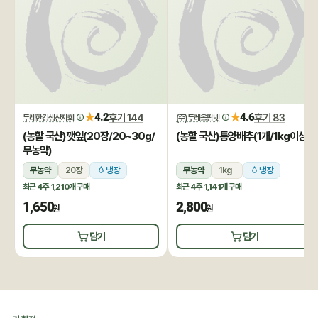
★
★
4.2
후기 144
4.6
후기 83
두레한강생산자회
(주)두레올팜넷
(농할 국산)깻잎(20장/20~30g/
(농할 국산)통양배추(1개/1kg이상)
무농약)
무농약
20장
냉장
무농약
1kg
냉장
최근 4주
1,210개
구매
최근 4주
1,141개
구매
1,650
2,800
원
원
담기
담기