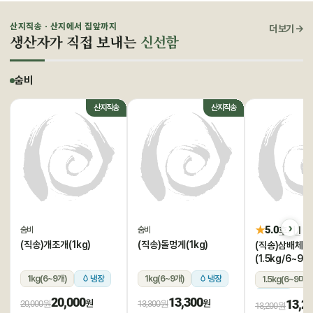
산지직송 · 산지에서 집앞까지
더 보기 →
생산자가 직접 보내는
신선함
숨비
산지직송
산지직송
★
5.0
후기 1
숨비
숨비
(직송)개조개(1kg)
(직송)돌멍게(1kg)
(직송)삼배체굴
(1.5kg/6~9미
1kg(6~9개)
냉장
1kg(6~9개)
냉장
1.5kg(6~9미)
냉장
20,000
13,300
13,2
원
원
20,000원
13,300원
13,200원