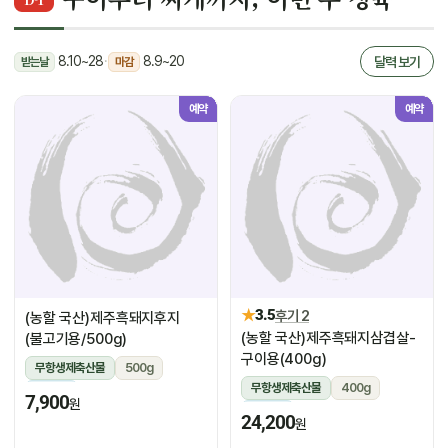
8.10~28
·
8.9~20
달력 보기
받는날
마감
예약
예약
★
3.5
후기 2
(농할 국산)제주흑돼지후지
(농할 국산)제주흑돼지삼겹살-
(불고기용/500g)
구이용(400g)
무항생제축산물
500g
무항생제축산물
400g
냉장
7,900
원
냉장
24,200
원