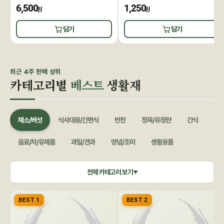
6,500
1,250
원
원
담기
담기
최근 4주 판매 상위
카테고리별
베스트
생활재
채소/버섯
식사대용/간편식
반찬
정육/유정란
간식
음료/차/유제품
과일/견과
양념/조미
생활용품
쌀/잡곡
수산/건어물
공정무역(민중교역)
건강식품/꿀
전체 카테고리 보기
▼
화장품/바디헤어
특별기획
BEST 1
BEST 2