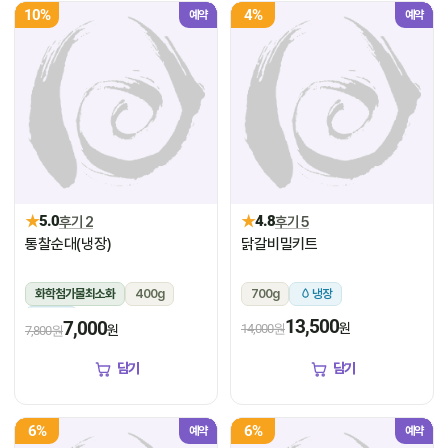
10%
4%
예약
예약
★
★
5.0
후기 2
4.8
후기 5
통찰순대(냉장)
닭갈비밀키트
화학첨가물최소화
400g
700g
냉장
냉장
13,500
7,000
원
14,000원
원
7,800원
담기
담기
6%
6%
예약
예약