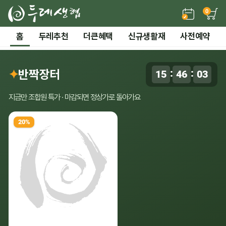
0
든든한 간편 보양식 →
홈
두레추천
더큰혜택
신규생활재
사전예약
2 / 7
전체 보기
‹
›
시즌기획
✦
반짝장터
:
:
15
46
02
0
말복 더위까지! 끝장 보양 특가
지금만 조합원 특가 · 마감되면 정상가로 돌아가요
20%