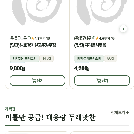
(주)둥구나무
(주)둥구나무
★
4.8
후기 16
★
4.6
후기 15
(맛찬)발효청매실고추장무침
(맛찬)지리멸치볶음
화학첨가물최소화
140g
화학첨가물최소화
80g
냉장
냉장
9,800
4,200
원
원
담기
담기
기획전
전체 보기 →
이틀만 공급! 대용량 두레맛찬