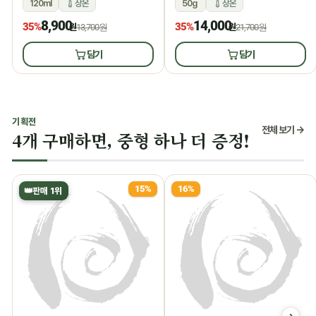
120ml
상온
50g
상온
8,900
14,000
35%
35%
원
13,700원
원
21,700원
담기
담기
기획전
전체 보기 →
4개 구매하면, 중형 하나 더 증정!
15%
16%
👑
판매 1위