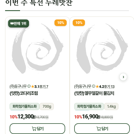
이번 주 특선 두레맛찬
10%
10%
👑
판매 1위
(주)둥구나무
(주)둥구나무
★
3.1
후기 7
★
4.2
후기 13
(맛찬)코다리조림
(맛찬)열무얼갈이 물김치
화학첨가물최소화
700g
화학첨가물최소화
1.4kg
냉장
냉장
12,300
16,900
10%
10%
원
13,700원
원
18,800원
담기
담기