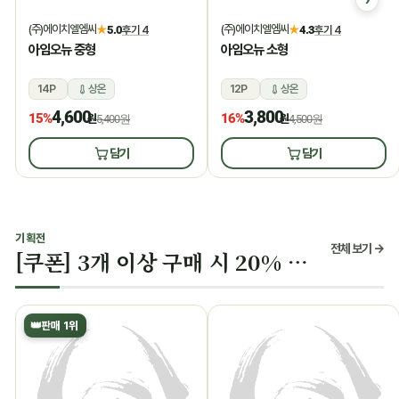
(주)에이치엘엠씨
(주)에이치엘엠씨
★
5.0
후기 4
★
4.3
후기 4
아임오뉴 중형
아임오뉴 소형
14P
상온
12P
상온
4,600
3,800
15%
16%
원
5,400원
원
4,500원
담기
담기
기획전
전체 보기 →
[쿠폰] 3개 이상 구매 시 20% 할인
👑
판매 1위