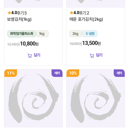
★
★
4.0
후기 5
4.0
후기 2
보쌈김치(1kg)
매운 포기김치(2kg)
화학첨가물최소화
1kg
2kg
냉장
냉장
13,500
10,800
원
15,000원
원
12,100원
담기
담기
11%
10%
예약
예약