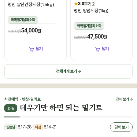
★
3.0
후기 2
명인 알찬간장게장(1.5kg)
명인 양념게장(1kg)
화학첨가물최소화
화학첨가물최소화
1.5kg(꽃게450g,장물1,050g)
54,000
원
60,500원
1kg(5미~6미)
냉장
냉장
47,500
원
52,800원
담기
담기
전체 4개 보기 →
사전예약 · 반찬·밀키트
전체 보기 →
데우기만 하면 되는 밀키트
D-6
8.17~28
·
8.14~21
달력 보기
받는날
마감