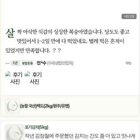
사진 2장
살
짝 아삭한 식감의 싱싱한 복숭아였습니다. 당도도 좋고
맛있어서 1~2일 만에 다 먹었네요. 벌레 먹은 흔적이
있었지만 만족합니다. ？？
전*수
1년
—
(두레생협연합회)
♥
0
생협운동
(농할 국산)백도(2kg/원주/유명)
포기김치(5kg)
작년 김장철에 주문했던 김치는 간도 좀 더 있고 맛나게