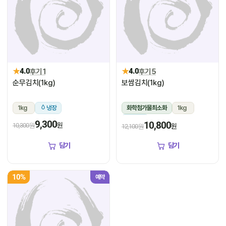
★
★
4.0
후기 1
4.0
후기 5
순무김치(1kg)
보쌈김치(1kg)
1kg
냉장
화학첨가물최소화
1kg
냉장
9,300
10,800
원
10,300원
원
12,100원
담기
담기
10%
예약