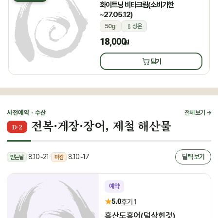
화이트닝 비타크림(소비기한
~27.05.12)
50g
상온
18,000
원
담기
사전예약 · 수산
전체 보기 →
전복·게장·장어, 제철 해산물
D-2
8.10~21
·
8.10~17
달력 보기
받는날
마감
예약
★
5.0
후기 1
흑산도홍어(덜삭힌것)