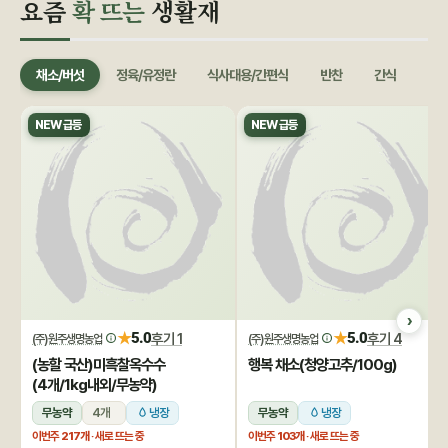
요즘
확 뜨는
생활재
채소/버섯
정육/유정란
식사대용/간편식
반찬
간식
음료
NEW 급등
NEW 급등
★
★
5.0
후기 1
5.0
후기 4
(주)원주생명농업
(주)원주생명농업
(농할 국산)미흑찰옥수수
행복 채소(청양고추/100g)
(4개/1kg내외/무농약)
무농약
4개
냉장
무농약
냉장
이번주
217개
· 새로 뜨는 중
이번주
103개
· 새로 뜨는 중