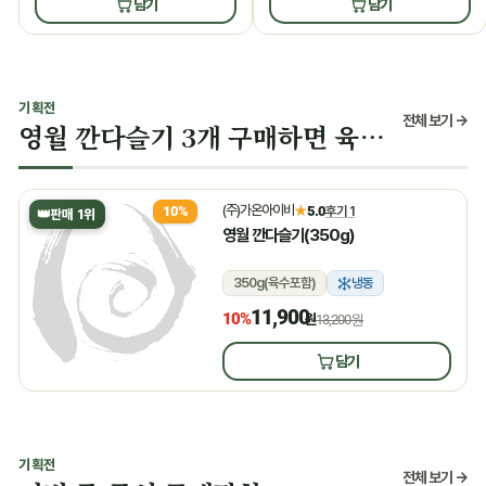
담기
담기
기획전
전체 보기 →
영월 깐다슬기 3개 구매하면 육수 증정
(주)가온아이비
★
5.0
후기 1
10%
👑
판매 1위
영월 깐다슬기(350g)
350g(육수포함)
냉동
11,900
10%
원
13,200원
담기
기획전
전체 보기 →