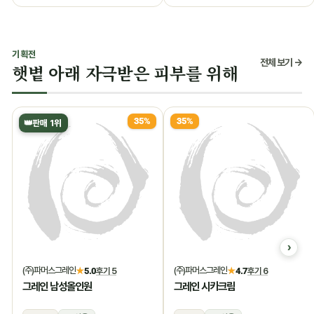
기획전
전체 보기 →
햇볕 아래 자극받은 피부를 위해
35%
35%
👑
판매 1위
(주)파머스그레인
(주)파머스그레인
★
5.0
후기 5
★
4.7
후기 6
그레인 남성올인원
그레인 시카크림