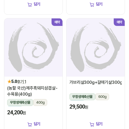
담기
담기
예약
예약
★
5.0
후기 1
가브리살300g+갈매기살300g
(농할 국산)제주흑돼지삼겹살-
수육용(400g)
무항생제축산물
600g
무항생제축산물
400g
냉장
29,500
원
냉장
24,200
원
담기
담기