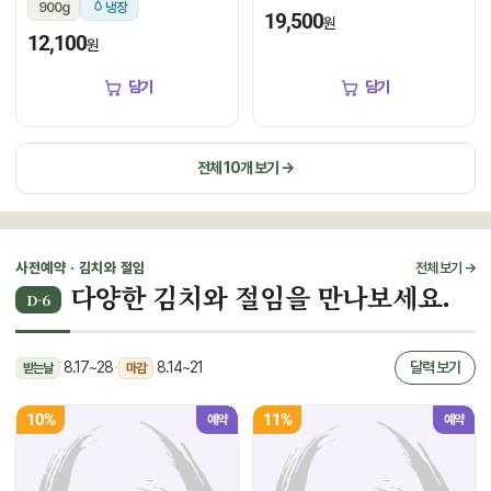
900g
냉장
19,500
원
12,100
원
담기
담기
전체 10개 보기 →
사전예약 · 김치와 절임
전체 보기 →
다양한 김치와 절임을 만나보세요.
D-6
8.17~28
·
8.14~21
달력 보기
받는날
마감
10%
11%
예약
예약