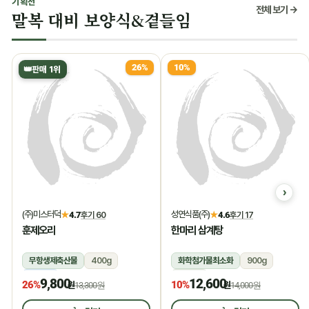
기획전
전체 보기 →
말복 대비 보양식&곁들임
26%
10%
👑
판매 1위
(주)미스터덕
성연식품(주)
★
4.7
후기 60
★
4.6
후기 17
훈제오리
한마리 삼계탕
무항생제축산물
400g
화학첨가물최소화
900g
냉동
상온
9,800
12,600
26%
10%
원
13,300원
원
14,000원