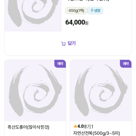
450g(1팩)
냉장
64,000
원
담기
예약
예약
★
4.0
후기 1
흑산도홍어(많이삭힌것)
자연산전복(500g/3~5미)