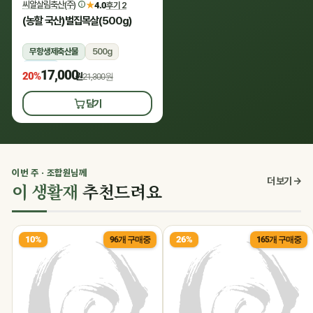
씨알살림축산(주)
★
4.0
후기 2
(농할 국산)벌집목살(500g)
무항생제축산물
500g
냉장
17,000
20%
원
21,300원
담기
이번 주 · 조합원님께
더 보기 →
이 생활재
추천드려요
10%
26%
96개 구매중
165개 구매중