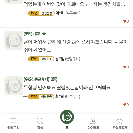
먹었는데 이번엔 맛이 다르네요ㅜㅜ저는 생김치를
좋아하는데 맹맹해서 살짝 익혔더니 그나마
이*미
19년
—
(푸른두레)
생협운동
괜찮아졌네요. 간이 잘 돼있는묵은지를 따로
♥ 0
판매해주심 좋겠어요. 김치가 맹맹하니 어린이김치
(맛찬)비름나물
같아서 찌개를 끓여도 밋밋해요.
날이 더워서 관리에 신경 많이 쓰셔야겠습니다. 나물이
쉬어서 왔어요.
남*정
17년
—
(울림두레)
생협운동
♥ 0
(G)2겹둥근휴지(12롤)
무형광 믿어봐요 딸램있는집이라 믿고써봐요
최*희
13년
—
(바른두레)
생협운동
♥ 0
우리콩부침용두부(420g)
두부를 오랫동안 사 먹고 있는데 요즘 왜이렇죠?
카테고리
검색
홈
마이두레
관심생활재