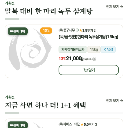
기획전
전체 보기 →
말복 대비 한 마리 녹두 삼계탕
(주)둥구나무
★
3.5
후기 2
13%
👑
판매 1위
(목/금 맛찬)한마리 녹두삼계탕(1.5kg)
화학첨가물최소화
1.5kg
냉장
21,000
13%
원
24,000원
담기
기획전
전체 보기 →
지금 사면 하나 더! 1+1 혜택
(주)파머스그레인
★
5.0
후기 3
👑
판매 1위