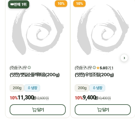
10%
10%
👑
판매 1위
(주)둥구나무
(주)둥구나무
★
5.0
후기 1
(맛찬)깻잎순들깨볶음(200g)
(맛찬)우엉조림(200g)
200g
냉장
200g
냉장
11,300
9,400
10%
10%
원
12,600원
원
10,400원
담기
담기