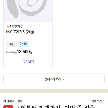
★
4.0
후기 2
매운 포기김치(2kg)
2kg
냉장
13,500
원
15,000원
담기
전체 3개 보기 →
사전예약 · 정육
전체 보기 →
구이부터 찌개까지, 이번 주 정육
D-1