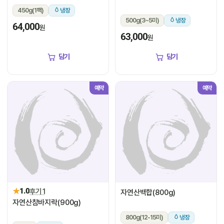
450g(1팩)
냉장
500g(3~5미)
냉장
64,000
원
63,000
원
담기
담기
예약
예약
★
1.0
후기 1
자연산백합(800g)
자연산참바지락(900g)
800g(12-15미)
냉장