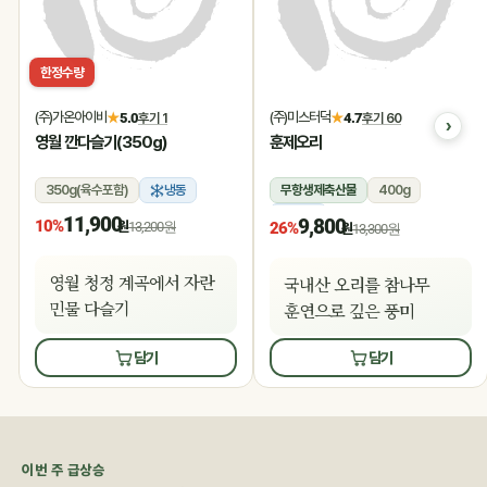
한정수량
(주)가온아이비
(주)미스터덕
★
5.0
후기 1
★
4.7
후기 60
영월 깐다슬기(350g)
훈제오리
350g(육수포함)
냉동
무항생제축산물
400g
냉동
11,900
9,800
10%
원
13,200원
26%
원
13,300원
영월 청정 계곡에서 자란
국내산 오리를 참나무
민물 다슬기
훈연으로 깊은 풍미
담기
담기
이번 주 급상승