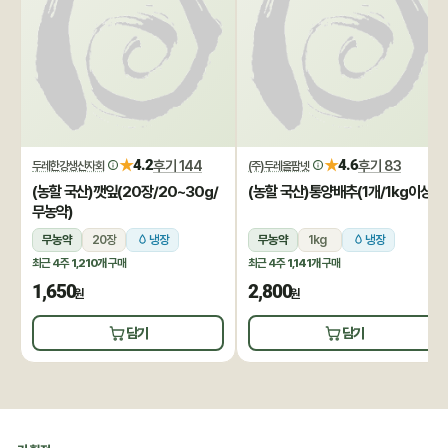
★
★
4.2
후기 144
4.6
후기 83
두레한강생산자회
(주)두레올팜넷
(농할 국산)깻잎(20장/20~30g/
(농할 국산)통양배추(1개/1kg이상)
무농약)
무농약
20장
냉장
무농약
1kg
냉장
최근 4주
1,210개
구매
최근 4주
1,141개
구매
1,650
2,800
원
원
담기
담기