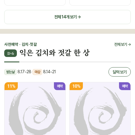
전체 14개 보기 →
사전예약 · 김치·젓갈
전체 보기 →
익은 김치와 젓갈 한 상
D-6
8.17~28
·
8.14~21
달력 보기
받는날
마감
11%
10%
예약
예약